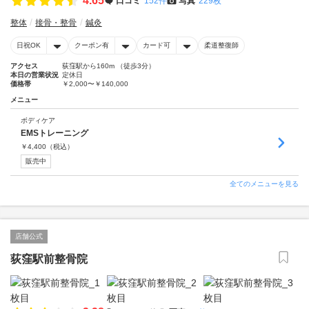
4.65
口コミ
152件
写真
229枚
整体
接骨・整骨
鍼灸
日祝OK
クーポン有
カード可
柔道整復師
アクセス
荻窪駅から160m （徒歩3分）
本日の営業状況
定休日
価格帯
￥2,000〜￥140,000
メニュー
ボディケア
EMSトレーニング
￥
4,400
（税込）
販売中
全てのメニューを見る
店舗公式
荻窪駅前整骨院