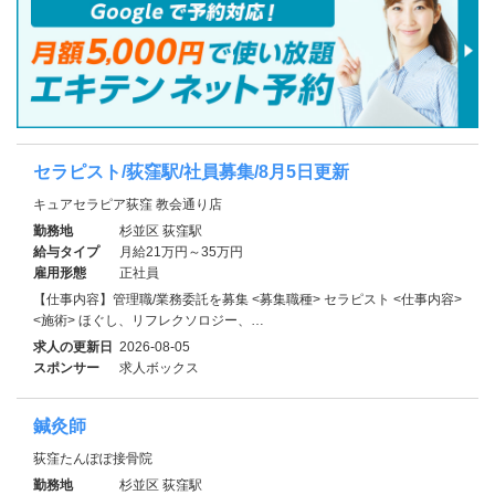
セラピスト/荻窪駅/社員募集/8月5日更新
キュアセラピア荻窪 教会通り店
勤務地
杉並区 荻窪駅
給与タイプ
月給21万円～35万円
雇用形態
正社員
【仕事内容】管理職/業務委託を募集 <募集職種> セラピスト <仕事内容>
<施術> ほぐし、リフレクソロジー、…
求人の更新日
2026-08-05
スポンサー
求人ボックス
鍼灸師
荻窪たんぽぽ接骨院
勤務地
杉並区 荻窪駅