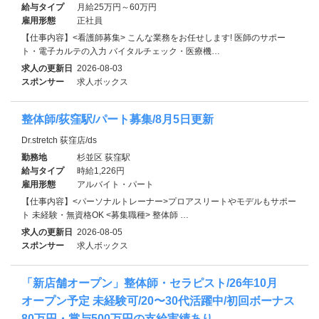
給与タイプ
月給25万円～60万円
雇用形態
正社員
【仕事内容】<看護師募集> こんな業務をお任せします! 医師のサポー
ト・電子カルテの入力 バイタルチェック・医療機…
求人の更新日
2026-08-03
スポンサー
求人ボックス
整体師/荻窪駅/パート募集/8月5日更新
Dr.stretch 荻窪店/ds
勤務地
杉並区 荻窪駅
給与タイプ
時給1,226円
雇用形態
アルバイト・パート
【仕事内容】<パーソナルトレーナー>プロアスリートやモデルもサポー
ト 未経験・無資格OK <募集職種> 整体師 …
求人の更新日
2026-08-05
スポンサー
求人ボックス
「新店舗オープン」整体師・セラピスト/26年10月
オープン予定 未経験可/20〜30代活躍中/初回ボーナス
80万円・賞与500万円の支給実績あり