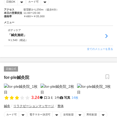
日祝OK
カード可
アクセス
荻窪駅から250m （徒歩4分）
本日の営業状況
11:00〜20:30
価格帯
￥480〜￥35,000
メニュー
ボディケア
「鍼灸施術」
￥
1,540
（税込）
全てのメニューを見る
店舗公式
for-ple鍼灸院
3.24
口コミ
1件
写真
14枚
鍼灸
リラクゼーションマッサージ
整体
カード可
電子マネー決済可
女性歓迎
男性歓迎