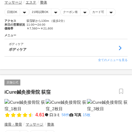
マッサージ
エステ
整体
日祝OK
21時以降OK
クーポン有
カード可
アクセス
荻窪駅から130m （徒歩2分）
本日の営業状況
11:00〜24:00
価格帯
￥7,560〜￥21,600
メニュー
ボディケア
ボディケア
全てのメニューを見る
店舗公式
iCure鍼灸接骨院 荻窪
4.61
口コミ
58件
写真
15枚
接骨・整骨
マッサージ
整体