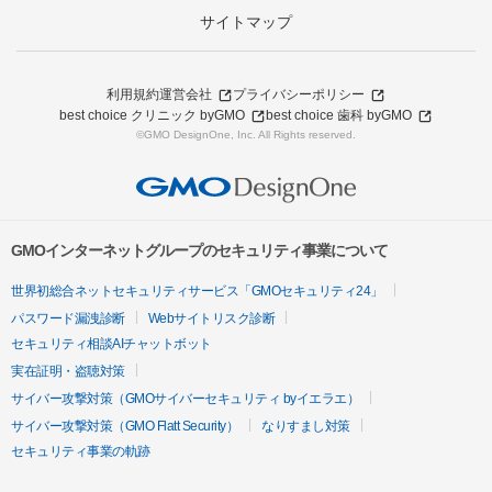
サイトマップ
利用規約
運営会社
プライバシーポリシー
best choice クリニック byGMO
best choice 歯科 byGMO
©GMO DesignOne, Inc. All Rights reserved.
GMOインターネットグループのセキュリティ事業について
世界初総合ネットセキュリティサービス「GMOセキュリティ24」
パスワード漏洩診断
Webサイトリスク診断
セキュリティ相談AIチャットボット
実在証明・盗聴対策
サイバー攻撃対策（GMOサイバーセキュリティ byイエラエ）
サイバー攻撃対策（GMO Flatt Security）
なりすまし対策
セキュリティ事業の軌跡