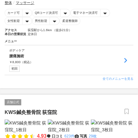
整体
マッサージ
カード可
QRコード決済可
電子マネー決済可
女性歓迎
男性歓迎
柔道整復師
アクセス
荻窪駅から1.6km （徒歩21分）
本日の営業状況
定休日
メニュー
ボディケア
腰痛施術
￥
8,800
（税込）
初回
全てのメニューを見る
店舗公式
KWS鍼灸整骨院 荻窪院
4.93
口コミ
623件
写真
29枚