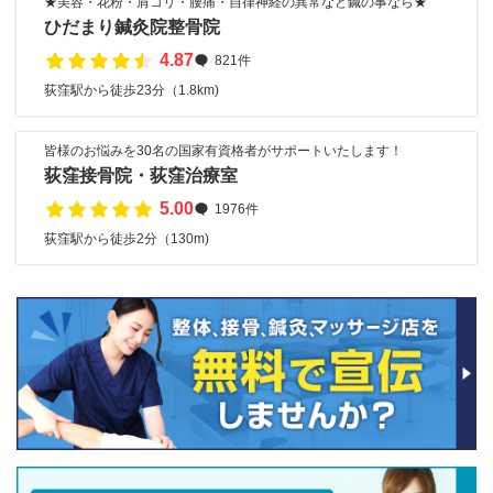
★美容・花粉・肩コリ・腰痛・自律神経の異常など鍼の事なら★
ひだまり鍼灸院整骨院
4.87
821件
荻窪駅から徒歩23分（1.8km)
皆様のお悩みを30名の国家有資格者がサポートいたします！
荻窪接骨院・荻窪治療室
5.00
1976件
荻窪駅から徒歩2分（130m)