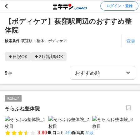
ログイン・登録
【ボディケア】荻窪駅周辺のおすすめ整
体院
変更
検索条件
荻窪駅
整体
ボディケア
日祝OK
21時以降OK
9
件
店舗公式
そらふね整体院
3.80
口コミ
4件
写真
51枚