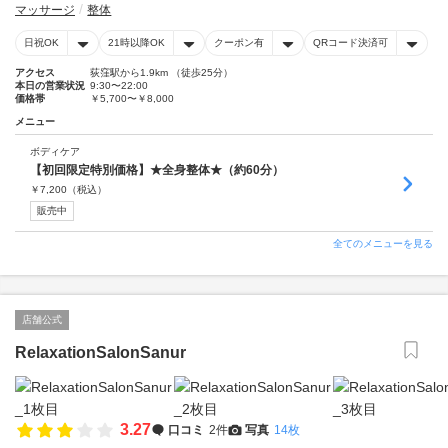
マッサージ
整体
日祝OK
21時以降OK
クーポン有
QRコード決済可
アクセス
荻窪駅から1.9km （徒歩25分）
本日の営業状況
9:30〜22:00
価格帯
￥5,700〜￥8,000
メニュー
ボディケア
【初回限定特別価格】★全身整体★（約60分）
￥
7,200
（税込）
販売中
全てのメニューを見る
店舗公式
RelaxationSalonSanur
3.27
口コミ
2件
写真
14枚