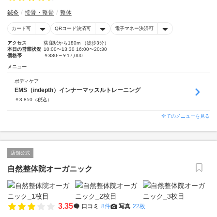
鍼灸
接骨・整骨
整体
カード可
QRコード決済可
電子マネー決済可
アクセス
荻窪駅から180m （徒歩3分）
本日の営業状況
10:00〜13:30 16:00〜20:30
価格帯
￥880〜￥17,000
メニュー
ボディケア
EMS（indepth）インナーマッスルトレーニング
￥
3,850
（税込）
全てのメニューを見る
店舗公式
自然整体院オーガニック
3.35
口コミ
8件
写真
22枚