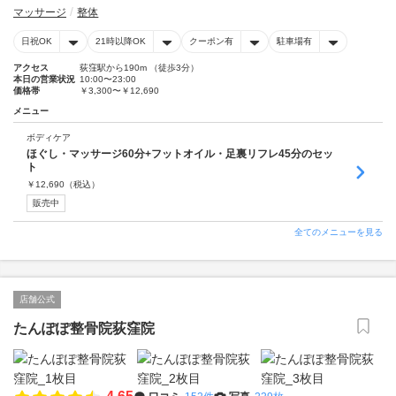
マッサージ
整体
日祝OK
21時以降OK
クーポン有
駐車場有
アクセス
荻窪駅から190m （徒歩3分）
本日の営業状況
10:00〜23:00
価格帯
￥3,300〜￥12,690
メニュー
ボディケア
ほぐし・マッサージ60分+フットオイル・足裏リフレ45分のセッ
ト
￥
12,690
（税込）
販売中
全てのメニューを見る
店舗公式
たんぽぽ整骨院荻窪院