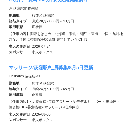
匠 荻窪駅前整体院
勤務地
杉並区 荻窪駅
給与タイプ
月給28万7,000円～40万円
雇用形態
正社員
【仕事内容】関東をはじめ、北海道・東北・関西 ・東海・中国・九州地
方など全国に整骨院を60店舗 展開しているICHIN…
求人の更新日
2026-07-24
スポンサー
求人ボックス
マッサージ/荻窪駅/社員募集/8月5日更新
Dr.stretch 荻窪店/ds
勤務地
杉並区 荻窪駅
給与タイプ
月給24万6,100円～45万円
雇用形態
正社員
【仕事内容】<店長候補>プロアスリートやモデルもサポート 未経験・
無資格OK <募集職種> マッサージ <仕事内容…
求人の更新日
2026-08-05
スポンサー
求人ボックス