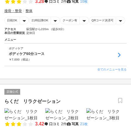
3.28
口コミ
2件
写真
10枚
接骨・整骨
整体
日祝OK
21時以降OK
クーポン有
QRコード決済可
アクセス
荻窪駅から220m （徒歩3分）
本日の営業状況
定休日
メニュー
ボディケア
ボディケア60分コース
￥
7,000
（税込）
全てのメニューを見る
店舗公式
らくだ リラクゼーション
3.42
口コミ
2件
写真
21枚