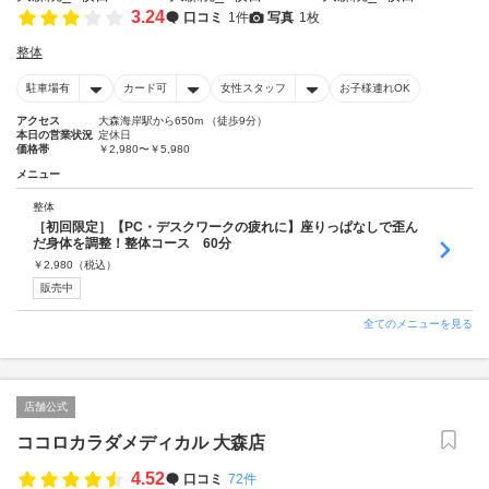
3.24
口コミ
1件
写真
1枚
整体
駐車場有
カード可
女性スタッフ
お子様連れOK
アクセス
大森海岸駅から650m （徒歩9分）
本日の営業状況
定休日
価格帯
￥2,980〜￥5,980
メニュー
整体
［初回限定］【PC・デスクワークの疲れに】座りっぱなしで歪ん
だ身体を調整！整体コース 60分
￥
2,980
（税込）
販売中
全てのメニューを見る
店舗公式
ココロカラダメディカル 大森店
4.52
口コミ
72件