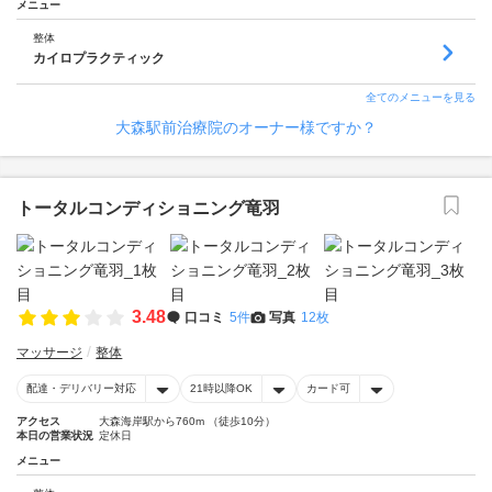
メニュー
整体
カイロプラクティック
全てのメニューを見る
大森駅前治療院のオーナー様ですか？
トータルコンディショニング竜羽
3.48
口コミ
5件
写真
12枚
マッサージ
整体
配達・デリバリー対応
21時以降OK
カード可
アクセス
大森海岸駅から760m （徒歩10分）
本日の営業状況
定休日
メニュー