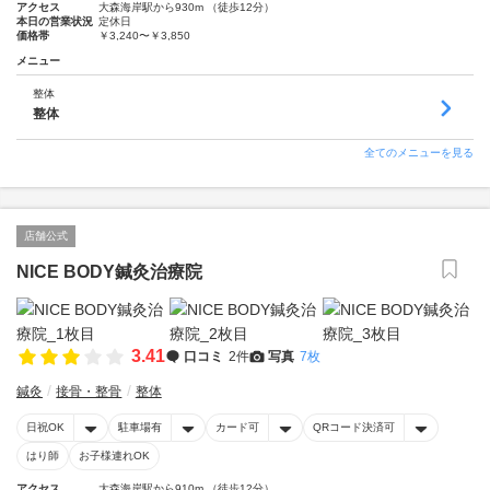
アクセス
大森海岸駅から930m （徒歩12分）
本日の営業状況
定休日
価格帯
￥3,240〜￥3,850
メニュー
整体
整体
全てのメニューを見る
店舗公式
NICE BODY鍼灸治療院
3.41
口コミ
2件
写真
7枚
鍼灸
接骨・整骨
整体
日祝OK
駐車場有
カード可
QRコード決済可
はり師
お子様連れOK
アクセス
大森海岸駅から910m （徒歩12分）