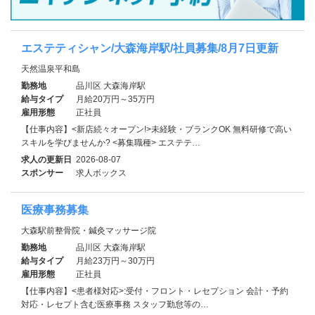
エステティシャン/大森海岸駅/社員募集/8月7日更新
天然温泉平和島
勤務地
品川区 大森海岸駅
給与タイプ
月給20万円～35万円
雇用形態
正社員
【仕事内容】<新店続々オープン!>未経験・ブランクOK 無料研修で高い
スキルを学びませんか? <募集職種> エステテ…
求人の更新日
2026-08-07
スポンサー
求人ボックス
医療事務募集
大森駅前整骨院・鍼灸マッサージ院
勤務地
品川区 大森海岸駅
給与タイプ
月給23万円～30万円
雇用形態
正社員
【仕事内容】<患者様対応>:受付・フロント・レセプション 会計・予約
対応・レセプト含む医療事務 スタッフ勤怠等の…