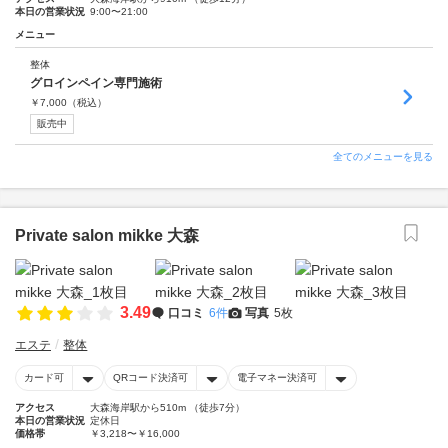
本日の営業状況
9:00〜21:00
メニュー
整体
グロインペイン専門施術
￥
7,000
（税込）
販売中
全てのメニューを見る
Private salon mikke 大森
3.49
口コミ
6件
写真
5枚
エステ
整体
カード可
QRコード決済可
電子マネー決済可
アクセス
大森海岸駅から510m （徒歩7分）
本日の営業状況
定休日
価格帯
￥3,218〜￥16,000