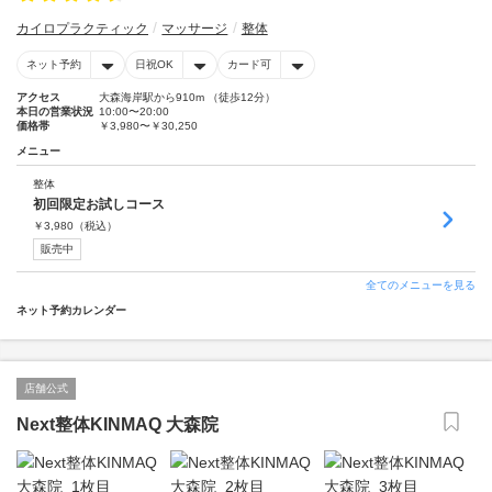
カイロプラクティック
マッサージ
整体
ネット予約
日祝OK
カード可
アクセス
大森海岸駅から910m （徒歩12分）
本日の営業状況
10:00〜20:00
価格帯
￥3,980〜￥30,250
メニュー
整体
初回限定お試しコース
￥
3,980
（税込）
販売中
全てのメニューを見る
ネット予約カレンダー
店舗公式
Next整体KINMAQ 大森院