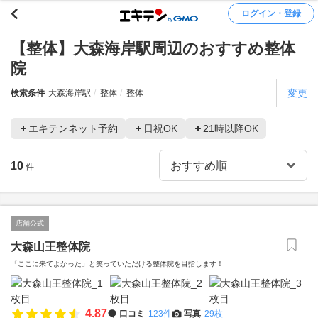
ログイン・登録
【整体】大森海岸駅周辺のおすすめ整体
院
変更
検索条件
大森海岸駅
整体
整体
エキテンネット予約
日祝OK
21時以降OK
10
件
店舗公式
大森山王整体院
「ここに来てよかった」と笑っていただける整体院を目指します！
4.87
口コミ
123件
写真
29枚