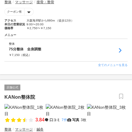
整体
マッサージ
接骨・整骨
クーポン有
アクセス
大森海岸駅から880m （徒歩12分）
本日の営業状況
9:00〜20:00
価格帯
￥2,750〜￥7,150
メニュー
整体
75分整体 全身調整
￥
7,150
（税込）
全てのメニューを見る
店舗公式
KANon整体院
3.84
口コミ
7件
写真
3枚
整体
マッサージ
鍼灸