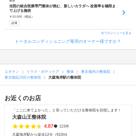
整体
当院の統合医療専門整体が挑む、新しいカラダへ 改善率を極限ま
で上げる施術
￥
10,000
（税込）
品薄
全てのメニューを見る
トータルコンディショニング竜羽のオーナー様ですか？
エキテン
リラク・ボディケア
整体
東京都内の整体院
東京都品川区の整体院
大森海岸駅の整体院
お近くのお店
「ここに来てよかった」と笑っていただける整体院を目指します！
大森山王整体院
4.87
123件
大森海岸駅から徒歩12分（910m)