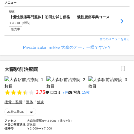
メニュー
整体
【慢性腰痛専門整体】初回お試し価格 慢性腰痛卒業コース
￥
3,218
（税込）
販売中
全てのメニューを見る
Private salon mikke 大森のオーナー様ですか？
大森駅前治療院
3.75
口コミ
7件
写真
15枚
接骨・整骨
整体
鍼灸
21時以降OK
アクセス
大森海岸駅から560m （徒歩7分）
本日の営業状況
定休日
価格帯
￥2,000〜￥7,000