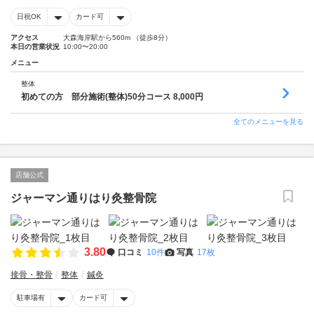
日祝OK
カード可
アクセス
大森海岸駅から560m （徒歩8分）
本日の営業状況
10:00〜20:00
メニュー
整体
初めての方 部分施術(整体)50分コース 8,000円
全てのメニューを見る
店舗公式
ジャーマン通りはり灸整骨院
3.80
口コミ
10件
写真
17枚
接骨・整骨
整体
鍼灸
駐車場有
カード可