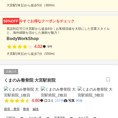
大宮駅(埼玉)から徒歩5分（360m)
50%OFF
今すぐお得なクーポンをチェック
英語対応可◎大宮駅から徒歩6分｜お客様目線を大切にした営業スタイル
と、海外経験を活かした施術が魅力！
BodyWorkShop
4.02
9件
大宮駅(埼玉)から徒歩7分（550m)
店舗公式
くまのみ整骨院 大宮駅前院
4.80
口コミ
157件
写真
90枚
接骨・整骨
整体
鍼灸
日祝OK
クーポン有
駐車場有
カード可