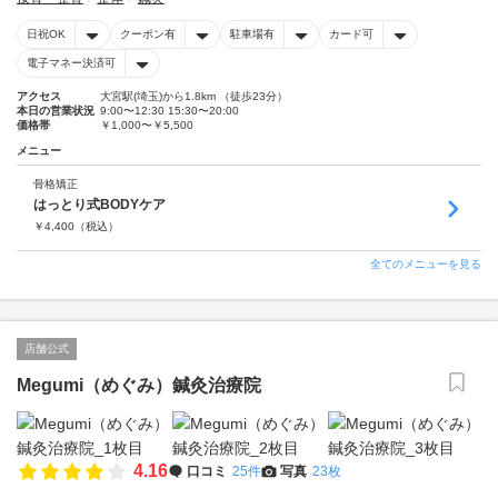
日祝OK
クーポン有
駐車場有
カード可
電子マネー決済可
アクセス
大宮駅(埼玉)から1.8km （徒歩23分）
本日の営業状況
9:00〜12:30 15:30〜20:00
価格帯
￥1,000〜￥5,500
メニュー
骨格矯正
はっとり式BODYケア
￥
4,400
（税込）
全てのメニューを見る
店舗公式
Megumi（めぐみ）鍼灸治療院
4.16
口コミ
25件
写真
23枚