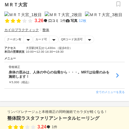
ＭＲＴ大宮
3.26
口コミ
1件
写真
12枚
カイロプラクティック
整体
クーポン有
カード可
QRコード決済可
アクセス
大宮駅(埼玉)から430m （徒歩6分）
本日の営業状況
10:00〜12:30 14:30〜18:30
メニュー
骨格矯正
身体の歪みは、人体の中心の仙骨から・・・。MRTは仙骨のみを
施術します！
￥
5,000
（税込）
全てのメニューを見る
リンパドレナージュと本格矯正の同時施術でカラダが軽くなる！
整体院ラスタファリアントータルヒーリング
3.24
1件