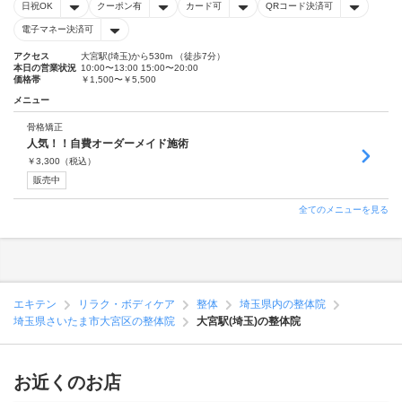
日祝OK
クーポン有
カード可
QRコード決済可
電子マネー決済可
アクセス
大宮駅(埼玉)から530m （徒歩7分）
本日の営業状況
10:00〜13:00 15:00〜20:00
価格帯
￥1,500〜￥5,500
メニュー
骨格矯正
人気！！自費オーダーメイド施術
￥
3,300
（税込）
販売中
全てのメニューを見る
エキテン
リラク・ボディケア
整体
埼玉県内の整体院
埼玉県さいたま市大宮区の整体院
大宮駅(埼玉)の整体院
お近くのお店