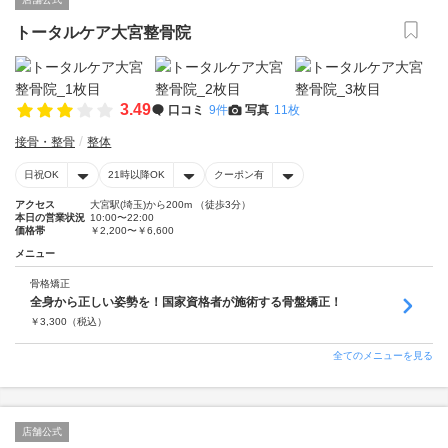
トータルケア大宮整骨院
3.49
口コミ
9件
写真
11枚
接骨・整骨
整体
日祝OK
21時以降OK
クーポン有
アクセス
大宮駅(埼玉)から200m （徒歩3分）
本日の営業状況
10:00〜22:00
価格帯
￥2,200〜￥6,600
メニュー
骨格矯正
全身から正しい姿勢を！国家資格者が施術する骨盤矯正！
￥
3,300
（税込）
全てのメニューを見る
店舗公式