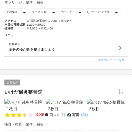
マッサージ
整体
鍼灸
日祝OK
クーポン有
カード可
QRコード決済可
アクセス
大宮駅(埼玉)から200m （徒歩3分）
本日の営業状況
11:00〜20:00
価格帯
￥4,000〜￥32,400
メニュー
骨格矯正
全身のゆがみを整えましょう
全てのメニューを見る
店舗公式
いけだ鍼灸整骨院
3.86
口コミ
7件
写真
42枚
接骨・整骨
整体
鍼灸