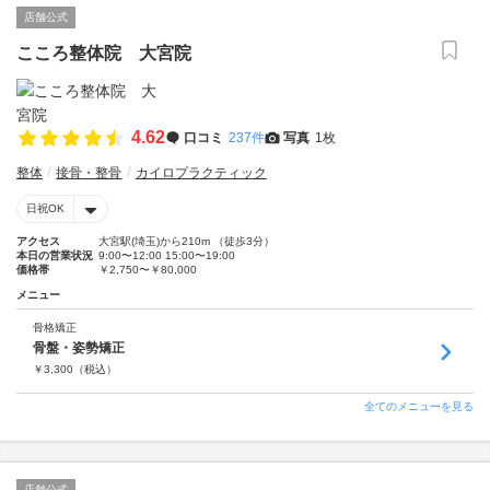
店舗公式
こころ整体院 大宮院
4.62
口コミ
237件
写真
1枚
整体
接骨・整骨
カイロプラクティック
日祝OK
アクセス
大宮駅(埼玉)から210m （徒歩3分）
本日の営業状況
9:00〜12:00 15:00〜19:00
価格帯
￥2,750〜￥80,000
メニュー
骨格矯正
骨盤・姿勢矯正
￥
3,300
（税込）
全てのメニューを見る
店舗公式