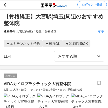
ログイン・登録
【骨格矯正】大宮駅(埼玉)周辺のおすすめ
整体院
変更
検索条件
大宮駅(埼玉)
整体
骨格矯正
エキテンネット予約
日祝OK
21時以降OK
11
件
店舗公式
VIDAカイロプラクティック大宮整体院
女性に大人気！ 妊活～マタニティ～産後の骨盤ケアまで お子様連れ歓迎