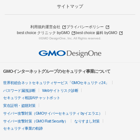
サイトマップ
利用規約
運営会社
プライバシーポリシー
best choice クリニック byGMO
best choice 歯科 byGMO
©GMO DesignOne, Inc. All Rights reserved.
GMOインターネットグループのセキュリティ事業について
世界初総合ネットセキュリティサービス「GMOセキュリティ24」
パスワード漏洩診断
Webサイトリスク診断
セキュリティ相談AIチャットボット
実在証明・盗聴対策
サイバー攻撃対策（GMOサイバーセキュリティ byイエラエ）
サイバー攻撃対策（GMO Flatt Security）
なりすまし対策
セキュリティ事業の軌跡