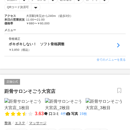
QRコード決済可
アクセス
大宮駅(埼玉)から240m （徒歩3分）
本日の営業状況
11:00〜21:00
価格帯
￥880〜￥60,000
メニュー
骨格矯正
ボキボキしない！ ソフト骨格調整
￥
3,850
（税込）
全てのメニューを見る
店舗公式
距骨サロンそごう大宮店
3.63
口コミ
4件
写真
19枚
整体
エステ
マッサージ