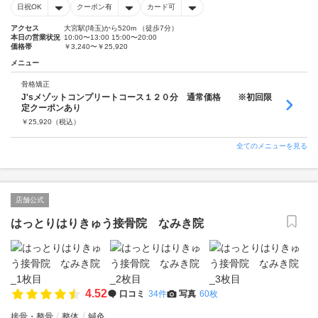
日祝OK
クーポン有
カード可
アクセス
大宮駅(埼玉)から520m （徒歩7分）
本日の営業状況
10:00〜13:00 15:00〜20:00
価格帯
￥3,240〜￥25,920
メニュー
骨格矯正
J'sメゾットコンプリートコース１２０分 通常価格 ※初回限
定クーポンあり
￥
25,920
（税込）
全てのメニューを見る
店舗公式
はっとりはりきゅう接骨院 なみき院
4.52
口コミ
34件
写真
60枚
接骨・整骨
整体
鍼灸