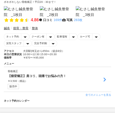
ボキボキしない骨格矯正！平日20：30まで！
4.86
口コミ
169件
写真
283枚
鍼灸
接骨・整骨
整体
ネット予約
クーポン有
駐車場有
カード可
女性スタッフ
完全予約制
アクセス
大宮駅(埼玉)から650m （徒歩9分）
本日の営業状況
10:00〜12:30 15:00〜20:30
価格帯
￥870〜￥85,000
メニュー
骨格矯正
【猫背矯正】肩コリ、頭痛でお悩みの方！
￥
3,500
（税込）
販売中
全てのメニューを見る
ネット予約カレンダー