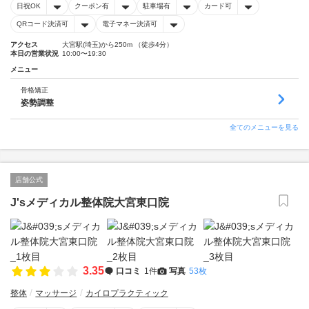
日祝OK
クーポン有
駐車場有
カード可
QRコード決済可
電子マネー決済可
アクセス
大宮駅(埼玉)から250m （徒歩4分）
本日の営業状況
10:00〜19:30
メニュー
骨格矯正
姿勢調整
全てのメニューを見る
店舗公式
J'sメディカル整体院大宮東口院
3.35
口コミ
1件
写真
53枚
整体
マッサージ
カイロプラクティック