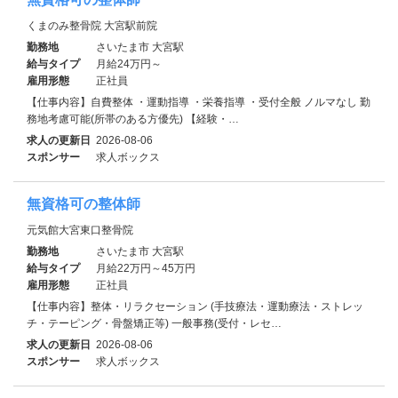
くまのみ整骨院 大宮駅前院
勤務地
さいたま市 大宮駅
給与タイプ
月給24万円～
雇用形態
正社員
【仕事内容】自費整体 ・運動指導 ・栄養指導 ・受付全般 ノルマなし 勤
務地考慮可能(所帯のある方優先) 【経験・…
求人の更新日
2026-08-06
スポンサー
求人ボックス
無資格可の整体師
元気館大宮東口整骨院
勤務地
さいたま市 大宮駅
給与タイプ
月給22万円～45万円
雇用形態
正社員
【仕事内容】整体・リラクセーション (手技療法・運動療法・ストレッ
チ・テーピング・骨盤矯正等) 一般事務(受付・レセ…
求人の更新日
2026-08-06
スポンサー
求人ボックス