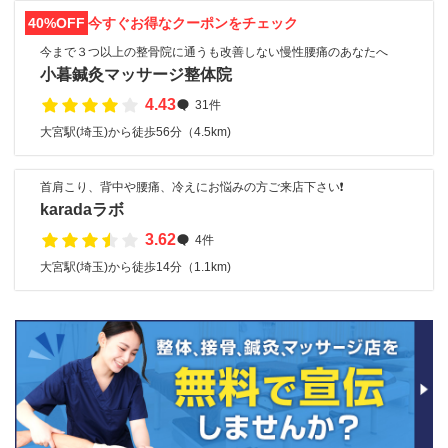
40%OFF
今すぐお得なクーポンをチェック
今まで３つ以上の整骨院に通うも改善しない慢性腰痛のあなたへ
小暮鍼灸マッサージ整体院
4.43
31件
大宮駅(埼玉)から徒歩56分（4.5km)
首肩こり、背中や腰痛、冷えにお悩みの方ご来店下さい❗
karadaラボ
3.62
4件
大宮駅(埼玉)から徒歩14分（1.1km)