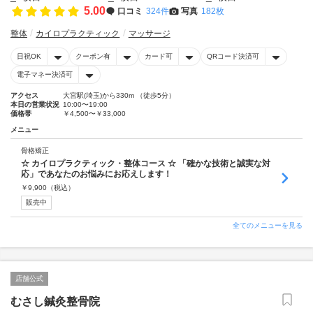
5.00
口コミ
324件
写真
182枚
整体
カイロプラクティック
マッサージ
日祝OK
クーポン有
カード可
QRコード決済可
電子マネー決済可
アクセス
大宮駅(埼玉)から330m （徒歩5分）
本日の営業状況
10:00〜19:00
価格帯
￥4,500〜￥33,000
メニュー
骨格矯正
☆ カイロプラクティック・整体コース ☆ 「確かな技術と誠実な対
応」であなたのお悩みにお応えします！
￥
9,900
（税込）
販売中
全てのメニューを見る
店舗公式
むさし鍼灸整骨院