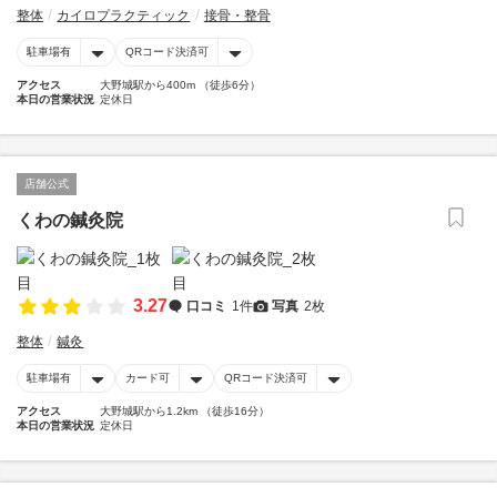
整体
カイロプラクティック
接骨・整骨
駐車場有
QRコード決済可
アクセス
大野城駅から400m （徒歩6分）
本日の営業状況
定休日
店舗公式
くわの鍼灸院
3.27
口コミ
1件
写真
2枚
整体
鍼灸
駐車場有
カード可
QRコード決済可
アクセス
大野城駅から1.2km （徒歩16分）
本日の営業状況
定休日