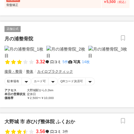
5,500
￥
（税込）
骨盤矯正
店舗公式
月の浦整骨院
3.32
口コミ
5件
写真
14枚
接骨・整骨
整体
カイロプラクティック
駐車場有
カード可
QRコード決済可
アクセス
大野城駅から3.2km
本日の営業状況
定休日
価格帯
￥2,500〜￥10,000
大野城 市 赤ひげ整体院 ふくおか
3.56
口コミ
3件