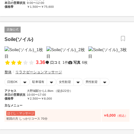
本日の営業状況
9:00〜12:00
価格帯
￥1,500〜￥75,600
店舗公式
Soile(ソイル)
3.36
口コミ
1件
写真
6枚
整体
リラクゼーションマッサージ
日祝OK
駐車場有
女性歓迎
男性歓迎
アクセス
大野城駅から1.8km （徒歩22分）
本日の営業状況
10:00〜17:00
価格帯
￥2,500〜￥8,000
主なメニュー
ほぐし・マッサージ
6,000
￥
（税込）
初回の方 しっかりコース 70分