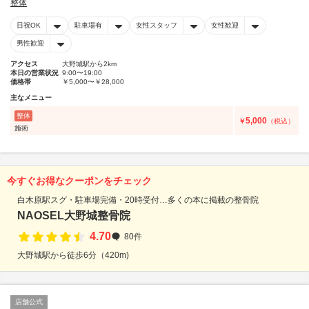
整体
日祝OK
駐車場有
女性スタッフ
女性歓迎
男性歓迎
アクセス
大野城駅から2km
本日の営業状況
9:00〜19:00
価格帯
￥5,000〜￥28,000
主なメニュー
整体
5,000
￥
（税込）
施術
今すぐお得なクーポンをチェック
白木原駅スグ・駐車場完備・20時受付…多くの本に掲載の整骨院
NAOSEL大野城整骨院
4.70
80件
大野城駅から徒歩6分（420m)
店舗公式