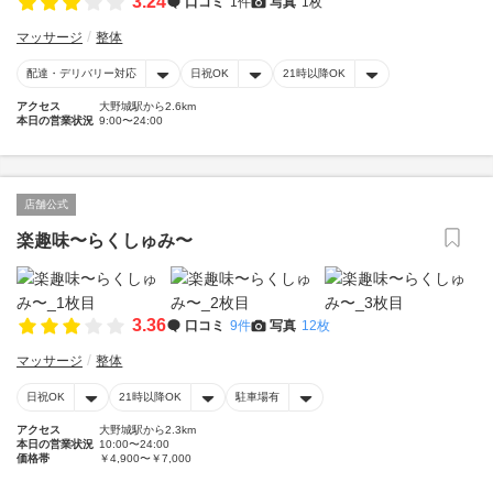
3.24
口コミ
1件
写真
1枚
マッサージ
整体
配達・デリバリー対応
日祝OK
21時以降OK
アクセス
大野城駅から2.6km
本日の営業状況
9:00〜24:00
店舗公式
楽趣味〜らくしゅみ〜
3.36
口コミ
9件
写真
12枚
マッサージ
整体
日祝OK
21時以降OK
駐車場有
アクセス
大野城駅から2.3km
本日の営業状況
10:00〜24:00
価格帯
￥4,900〜￥7,000