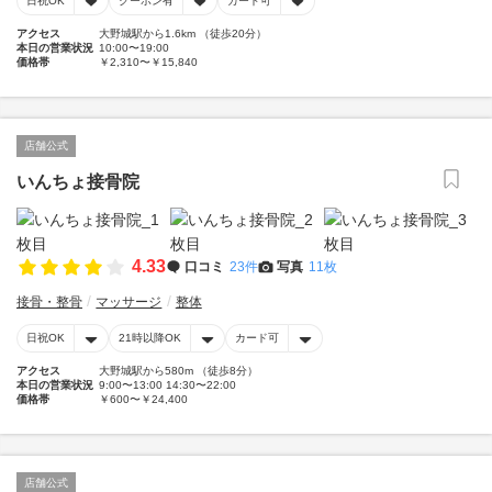
日祝OK
クーポン有
カード可
アクセス
大野城駅から1.6km （徒歩20分）
本日の営業状況
10:00〜19:00
価格帯
￥2,310〜￥15,840
店舗公式
いんちょ接骨院
4.33
口コミ
23件
写真
11枚
接骨・整骨
マッサージ
整体
日祝OK
21時以降OK
カード可
アクセス
大野城駅から580m （徒歩8分）
本日の営業状況
9:00〜13:00 14:30〜22:00
価格帯
￥600〜￥24,400
店舗公式