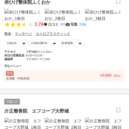
赤ひげ整体院ふくおか
3.76
口コミ
8件
写真
30枚
整体
マッサージ
カイロプラクティック
日祝OK
21時以降OK
駐車場有
アクセス
大野城駅から2.5km
本日の営業状況
9:00〜22:00
価格帯
￥5,500〜￥7,500
主なメニュー
整体
5,500
￥
（税込）
生理痛・PMS対策
店舗公式
介正整骨院 エフコープ大野城