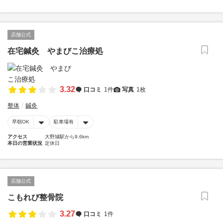
店舗公式
在宅鍼灸 やまびこ治療処
3.32
口コミ
1件
写真
1枚
整体
鍼灸
早朝OK
駐車場有
アクセス
大野城駅から9.6km
本日の営業状況
定休日
店舗公式
こもれび整骨院
3.27
口コミ
1件