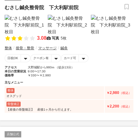
むさし鍼灸整骨院 下大利駅前院
3.08
写真
5枚
整体
接骨・整骨
マッサージ
鍼灸
日祝OK
クーポン有
カード可
アクセス
大野城駅から980m （徒歩13分）
本日の営業状況
9:00〜17:30
価格帯
￥330〜￥2,980
主なメニュー
整体
2,980
￥
（税込）
オスグッド
骨盤矯正
2,200
￥
（税込）
【産後の骨盤矯正】 産後1ヶ月から行えます。
店舗公式