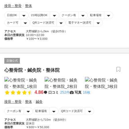
接骨・整骨
整体
日祝OK
21時以降OK
クーポン有
駐車場有
カード可
QRコード決済可
電子マネー決済可
アクセス
大野城駅から2km （徒歩25分）
本日の営業状況
10:00〜22:00
価格帯
￥100〜￥3,000
店舗公式
心整骨院・鍼灸院・整体院
4.86
口コミ
252件
写真
16枚
接骨・整骨
整体
鍼灸
クーポン有
駐車場有
QRコード決済可
アクセス
大野城駅から710m （徒歩9分）
本日の営業状況
定休日
価格帯
￥600〜￥50,000