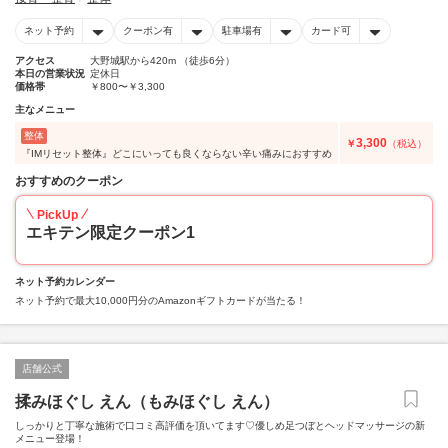
ネット予約
クーポン有
駐車場有
カード可
アクセス
大野城駅から420m （徒歩6分）
本日の営業状況
定休日
価格帯
￥800〜￥3,300
主なメニュー
整体
3,300
￥
（税込）
『IMリセット整体』どこにいっても良くならない辛い痛みにおすすめ
おすすめのクーポン
PickUp
エキテン限定クーポン1
ネット予約カレンダー
ネット予約で最大10,000円分のAmazonギフトカードが当たる！
店舗公式
揉みほぐし えん（もみほぐし えん）
しっかりと丁寧な施術で口コミ高評価を頂いてます♡優しめ足つぼとヘッドマッサージの新
メニュー登場！