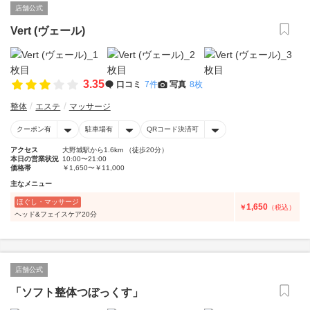
店舗公式
Vert (ヴェール)
3.35
口コミ
7件
写真
8枚
整体
エステ
マッサージ
クーポン有
駐車場有
QRコード決済可
アクセス
大野城駅から1.6km （徒歩20分）
本日の営業状況
10:00〜21:00
価格帯
￥1,650〜￥11,000
主なメニュー
ほぐし・マッサージ
1,650
￥
（税込）
ヘッド&フェイスケア20分
店舗公式
「ソフト整体つぼっくす」