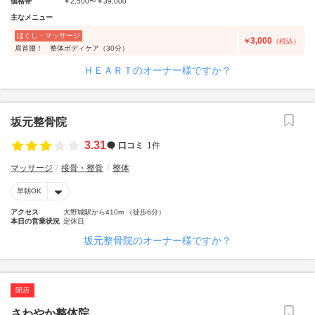
価格帯
￥2,500〜￥39,000
主なメニュー
ほぐし・マッサージ
3,000
￥
（税込）
肩首腰！ 整体ボディケア（30分）
ＨＥＡＲＴのオーナー様ですか？
坂元整骨院
3.31
口コミ
1件
マッサージ
接骨・整骨
整体
早朝OK
アクセス
大野城駅から410m （徒歩6分）
本日の営業状況
定休日
坂元整骨院のオーナー様ですか？
閉店
さわやか整体院