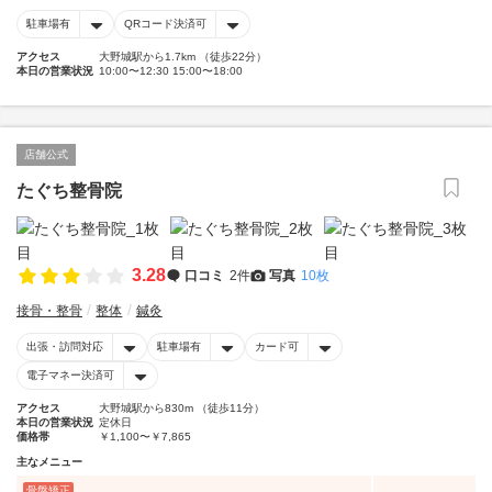
駐車場有
QRコード決済可
アクセス
大野城駅から1.7km （徒歩22分）
本日の営業状況
10:00〜12:30 15:00〜18:00
店舗公式
たぐち整骨院
3.28
口コミ
2件
写真
10枚
接骨・整骨
整体
鍼灸
出張・訪問対応
駐車場有
カード可
電子マネー決済可
アクセス
大野城駅から830m （徒歩11分）
本日の営業状況
定休日
価格帯
￥1,100〜￥7,865
主なメニュー
骨盤矯正