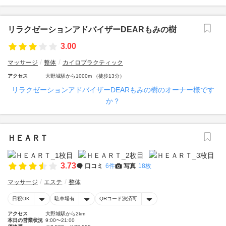
リラクゼーションアドバイザーDEARもみの樹
3.00
マッサージ
整体
カイロプラクティック
アクセス
大野城駅から1000m （徒歩13分）
リラクゼーションアドバイザーDEARもみの樹のオーナー様です
か？
ＨＥＡＲＴ
3.73
口コミ
6件
写真
18枚
マッサージ
エステ
整体
日祝OK
駐車場有
QRコード決済可
アクセス
大野城駅から2km
本日の営業状況
9:00〜21:00