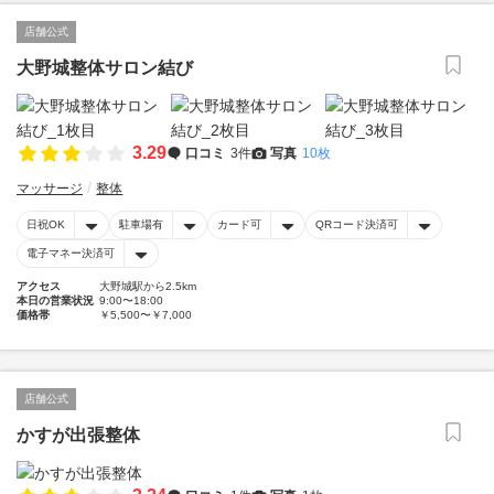
店舗公式
大野城整体サロン結び
3.29
口コミ
3件
写真
10枚
マッサージ
整体
日祝OK
駐車場有
カード可
QRコード決済可
電子マネー決済可
アクセス
大野城駅から2.5km
本日の営業状況
9:00〜18:00
価格帯
￥5,500〜￥7,000
店舗公式
かすが出張整体