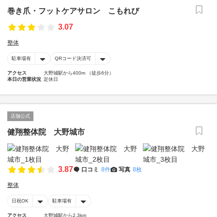
巻き爪・フットケアサロン こもれび
3.07
整体
駐車場有
QRコード決済可
アクセス
大野城駅から400m （徒歩6分）
本日の営業状況
定休日
店舗公式
健翔整体院 大野城市
3.87
口コミ
8件
写真
8枚
整体
日祝OK
駐車場有
アクセス
大野城駅から2.3km