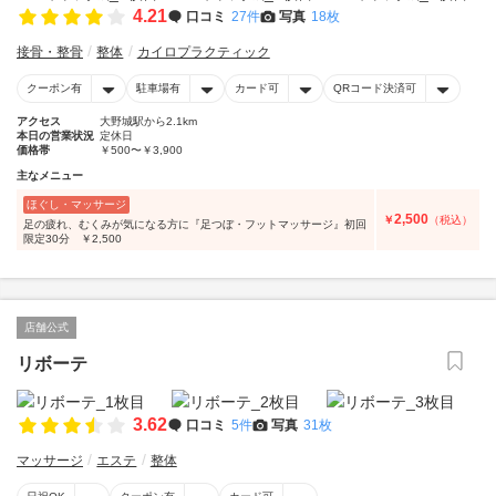
4.21
口コミ
27件
写真
18枚
接骨・整骨
整体
カイロプラクティック
クーポン有
駐車場有
カード可
QRコード決済可
アクセス
大野城駅から2.1km
本日の営業状況
定休日
価格帯
￥500〜￥3,900
主なメニュー
ほぐし・マッサージ
2,500
￥
（税込）
足の疲れ、むくみが気になる方に『足つぼ・フットマッサージ』初回
限定30分 ￥2,500
店舗公式
リボーテ
3.62
口コミ
5件
写真
31枚
マッサージ
エステ
整体