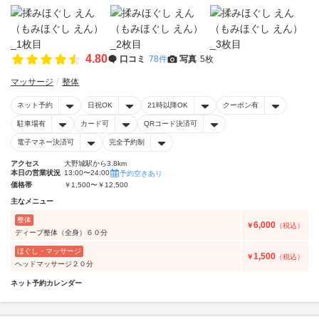
4.80
口コミ
78件
写真
5枚
マッサージ
整体
ネット予約
日祝OK
21時以降OK
クーポン有
駐車場有
カード可
QRコード決済可
電子マネー決済可
完全予約制
アクセス
大野城駅から3.8km
本日の営業状況
13:00〜24:00
予約空きあり
価格帯
￥1,500〜￥12,500
主なメニュー
整体
6,000
￥
（税込）
ディープ整体（全身）６０分
ほぐし・マッサージ
1,500
￥
（税込）
ヘッドマッサージ２０分
ネット予約カレンダー