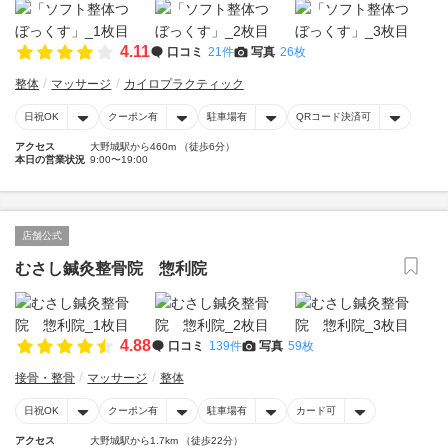
4.11
口コミ
21件
写真
26枚
整体
マッサージ
カイロプラクティック
日祝OK
クーポン有
駐車場有
QRコード決済可
アクセス
大野城駅から460m （徒歩6分）
本日の営業状況
9:00〜19:00
店舗公式
むさし鍼灸整骨院 惣利院
4.88
口コミ
139件
写真
59枚
接骨・整骨
マッサージ
整体
日祝OK
クーポン有
駐車場有
カード可
アクセス
大野城駅から1.7km （徒歩22分）