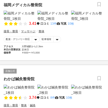
福岡メディカル整骨院
3.41
口コミ
13件
写真
10枚
接骨・整骨
マッサージ
整体
配達・デリバリー対応
駐車場有
アクセス
大野城駅から2.3km
本日の営業状況
定休日
価格帯
￥600〜￥5,000
店舗公式
わかば鍼灸整骨院
3.74
口コミ
8件
写真
10枚
接骨・整骨
整体
鍼灸