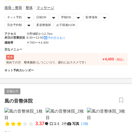
接骨・整骨
整体
マッサージ
ネット予約
日祝OK
早朝OK
駐車場有
完全予約制
柔道整復師
お子様連れOK
アクセス
大野城駅から2.7km
本日の営業状況
8:30〜12:00
予約空きあり
価格帯
￥700〜￥4,400
主なメニュー
整体
4,400
￥
（税込）
初めての方 整体施術 (しつこいコリ、疲れにおススメです）
ネット予約カレンダー
店舗公式
風の音整体院
3.37
口コミ
2件
写真
13枚