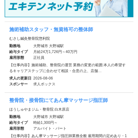
施術補助スタッフ・無資格可の整体師
むさし鍼灸整骨院惣利院
勤務地
大野城市 大野城駅
給与タイプ
月給24万1,726円～40万円
雇用形態
正社員
【仕事内容】施術補助、整骨院の運営 業務の変更の範囲:本人の希望す
るキャリアステップに合わせて相談・合意の上、店舗…
求人の更新日
2026-08-06
スポンサー
求人ボックス
整骨院・接骨院にてあん摩マッサージ指圧師
ほうしゅやまジム・整骨院 白木原店
勤務地
大野城市 大野城駅
給与タイプ
時給1,300円～
雇用形態
アルバイト・パート
【仕事内容】あん摩マッサージ指圧師業務全般 雇用期間の定めあり・1