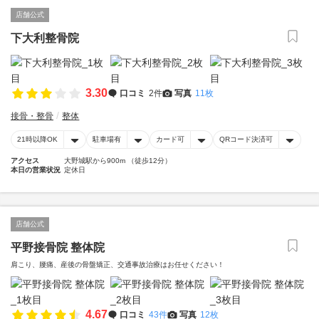
店舗公式
下大利整骨院
3.30
口コミ
2件
写真
11枚
接骨・整骨
整体
21時以降OK
駐車場有
カード可
QRコード決済可
アクセス
大野城駅から900m （徒歩12分）
本日の営業状況
定休日
店舗公式
平野接骨院 整体院
肩こり、腰痛、産後の骨盤矯正、交通事故治療はお任せください！
4.67
口コミ
43件
写真
12枚