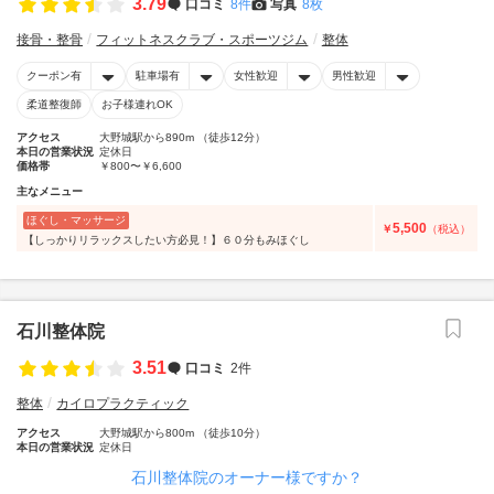
3.79
口コミ
8件
写真
8枚
接骨・整骨
フィットネスクラブ・スポーツジム
整体
クーポン有
駐車場有
女性歓迎
男性歓迎
柔道整復師
お子様連れOK
アクセス
大野城駅から890m （徒歩12分）
本日の営業状況
定休日
価格帯
￥800〜￥6,600
主なメニュー
ほぐし・マッサージ
5,500
￥
（税込）
【しっかりリラックスしたい方必見！】６０分もみほぐし
石川整体院
3.51
口コミ
2件
整体
カイロプラクティック
アクセス
大野城駅から800m （徒歩10分）
本日の営業状況
定休日
石川整体院のオーナー様ですか？