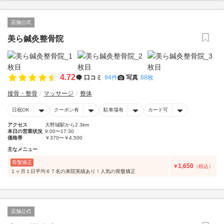
店舗公式
美ら鍼灸整骨院
4.72
口コミ
94件
写真
88枚
接骨・整骨
マッサージ
整体
日祝OK
クーポン有
駐車場有
カード可
アクセス
大野城駅から2.3km
本日の営業状況
9:00〜17:30
価格帯
￥370〜￥4,500
主なメニュー
骨盤矯正
1,650
￥
（税込）
１ヶ月１日平均６７名の来院実績あり！人気の骨盤矯正
店舗公式