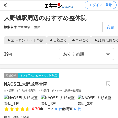
ログイン・登録
大野城駅周辺のおすすめ整体院
変更
検索条件
大野城駅
整体
エキテンネット予約
日祝OK
早朝OK
21時以降OK
39
件
店舗公式
ネット予約スピードくじ対象店
NAOSEL大野城整骨院
白木原駅スグ・駐車場完備・20時受付…多くの本に掲載の整骨院
4.70
口コミ
80件
写真
69枚
接骨・整骨
整体