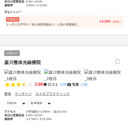
本日の営業状況
9:30〜18:00
価格帯
￥500〜￥3,500
主なメニュー
骨盤矯正
1,980
￥
（税込）
１ヶ月１日平均６７名の来院実績あり！人気の骨盤矯正
店舗公式
森川整体光線療院
3.96
口コミ
13件
写真
12枚
整体
マッサージ
カイロプラクティック
日祝OK
駐車場有
アクセス
大野城駅から990m （徒歩13分）
本日の営業状況
9:00〜20:00
価格帯
￥2,500〜￥25,000