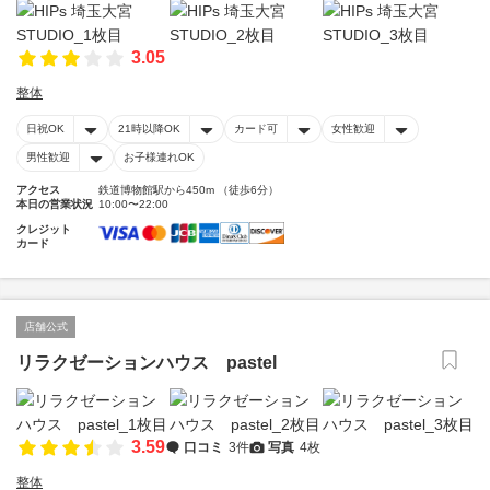
3.05
整体
日祝OK
21時以降OK
カード可
女性歓迎
男性歓迎
お子様連れOK
アクセス
鉄道博物館駅から450m （徒歩6分）
本日の営業状況
10:00〜22:00
クレジット
カード
店舗公式
リラクゼーションハウス pastel
3.59
口コミ
3件
写真
4枚
整体