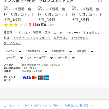
メンズ脱毛・痩身 サロンコネクト大宮
3.11
写真
28枚
美容室・ヘアサロン
理容室・床屋
エステ
マッサージ
ネイルサロン
整体
リラクゼーションマッサージ
脱毛サロン
まつげサロン
フェイシャル
日祝OK
21時以降OK
24時間営業
駐車場有
カード可
QRコード決済可
無料体験
アクセス
鉄道博物館駅から1.5km （徒歩19分）
本日の営業状況
0:00〜24:00
価格帯
￥4,400〜￥9,000
クレジット
カード
エキテン
リラク・ボディケア
整体
埼玉県内の整体院