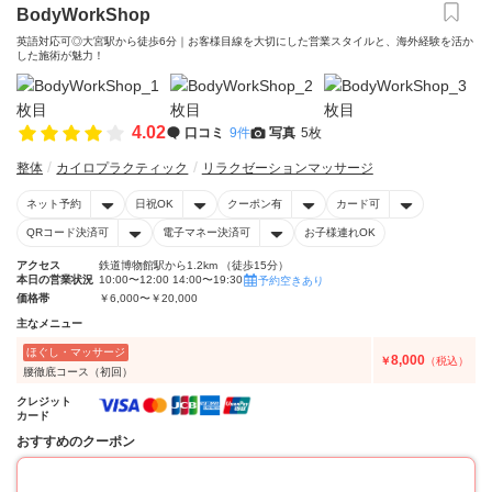
BodyWorkShop
英語対応可◎大宮駅から徒歩6分｜お客様目線を大切にした営業スタイルと、海外経験を活か
した施術が魅力！
4.02
口コミ
9件
写真
5枚
整体
カイロプラクティック
リラクゼーションマッサージ
ネット予約
日祝OK
クーポン有
カード可
QRコード決済可
電子マネー決済可
お子様連れOK
アクセス
鉄道博物館駅から1.2km （徒歩15分）
本日の営業状況
10:00〜12:00 14:00〜19:30
予約空きあり
価格帯
￥6,000〜￥20,000
主なメニュー
ほぐし・マッサージ
8,000
￥
（税込）
腰徹底コース（初回）
クレジット
カード
おすすめのクーポン
50