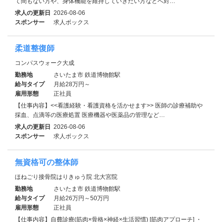
て間もない方や、身体機能を維持していきたい方などへ対…
求人の更新日
2026-08-06
スポンサー
求人ボックス
柔道整復師
コンパスウォーク大成
勤務地
さいたま市 鉄道博物館駅
給与タイプ
月給28万円～
雇用形態
正社員
【仕事内容】<<看護経験・看護資格を活かせます>> 医師の診療補助や
採血、点滴等の医療処置 医療機器や医薬品の管理など…
求人の更新日
2026-08-06
スポンサー
求人ボックス
無資格可の整体師
ほねごり接骨院はりきゅう院 北大宮院
勤務地
さいたま市 鉄道博物館駅
給与タイプ
月給26万円～50万円
雇用形態
正社員
【仕事内容】自費診療(筋肉×骨格×神経×生活習慣) [筋肉アプローチ] ・