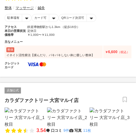
整体
マッサージ
鍼灸
駐車場有
カード可
QRコード決済可
アクセス
鉄道博物館駅から1.3km （徒歩16分）
本日の営業状況
定休日
価格帯
￥1,000〜￥11,000
主なメニュー
整体
6,600
￥
（税込）
イネイト活性療法【揉んだり、バキバキしない体に優しい整体】
クレジット
カード
店舗公式
カラダファクトリー 大宮マルイ店
3.54
口コミ
9件
写真
11枚