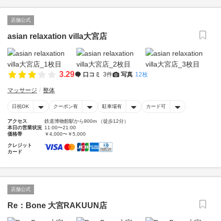
店舗公式
asian relaxation villa大宮店
3.29
口コミ
3件
写真
12枚
マッサージ
整体
日祝OK
クーポン有
駐車場有
カード可
アクセス
鉄道博物館駅から900m （徒歩12分）
本日の営業状況
11:00〜21:00
価格帯
￥4,000〜￥5,000
クレジット
カード
店舗公式
Re：Bone 大宮RAKUUN店