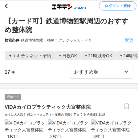
ログイン・登録
【カード可】鉄道博物館駅周辺のおすす
め整体院
変更
検索条件
鉄道博物館駅
整体
クレジットカード可
エキテンネット予約
日祝OK
21時以降OK
24時間
17
件
店舗公式
VIDAカイロプラクティック大宮整体院
女性に大人気！ 妊活～マタニティ～産後の骨盤ケアまで お子様連れ歓迎