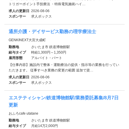
トリガーポイント手技療法 ・特殊電気施術ハイ…
求人の更新日
2026-08-06
スポンサー
求人ボックス
通所介護・デイサービス勤務の理学療法士
GENKINEXT大宮大成町
勤務地
さいたま市 鉄道博物館駅
給与タイプ
時給1,300円～1,350円
雇用形態
アルバイト・パート
【仕事内容】施設内で整体・運動療法の提供・指示等の業務を行ってい
ただきます。 従事すべき業務の変更の範囲 追加で資…
求人の更新日
2026-08-06
スポンサー
求人ボックス
エステティシャン/鉄道博物館駅/業務委託募集/8月7日
更新
おふろcafe utatane
勤務地
さいたま市 鉄道博物館駅
給与タイプ
月給14万2,000円