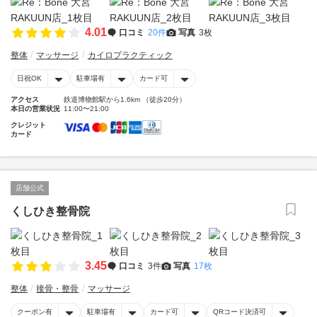
4.01
口コミ
20件
写真
3枚
整体
マッサージ
カイロプラクティック
日祝OK
駐車場有
カード可
アクセス
鉄道博物館駅から1.6km （徒歩20分）
本日の営業状況
11:00〜21:00
クレジット
カード
店舗公式
くしひき整骨院
3.45
口コミ
3件
写真
17枚
整体
接骨・整骨
マッサージ
クーポン有
駐車場有
カード可
QRコード決済可