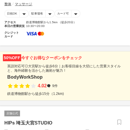
整体
マッサージ
日祝OK
駐車場有
カード可
アクセス
鉄道博物館駅から1.5km （徒歩20分）
本日の営業状況
10:30〜20:00
クレジット
カード
50%OFF
今すぐお得なクーポンをチェック
英語対応可◎大宮駅から徒歩6分｜お客様目線を大切にした営業スタイル
と、海外経験を活かした施術が魅力！
BodyWorkShop
4.02
9件
鉄道博物館駅から徒歩15分（1.2km)
店舗公式
HIPs 埼玉大宮STUDIO