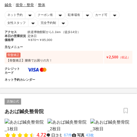
鍼灸
接骨・整骨
整体
ネット予約
クーポン有
駐車場有
カード可
女性スタッフ
完全予約制
アクセス
鉄道博物館駅から1.1km （徒歩14分）
本日の営業状況
定休日
価格帯
￥870〜￥85,000
主なメニュー
骨盤矯正
2,500
￥
（税込）
【骨盤矯正】腰痛でお困りの方！
クレジット
カード
ネット予約カレンダー
店舗公式
あおば鍼灸整骨院
4.72
口コミ
67件
写真
43枚