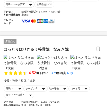
電子マネー決済可
お子様連れOK
アクセス
鉄道博物館駅から1.5km （徒歩19分）
本日の営業状況
定休日
クレジット
カード
店舗公式
はっとりはりきゅう接骨院 なみき院
4.52
口コミ
34件
写真
60枚
接骨・整骨
整体
鍼灸
日祝OK
クーポン有
駐車場有
カード可
電子マネー決済可
アクセス
鉄道博物館駅から1.9km （徒歩25分）
本日の営業状況
9:00〜12:30 15:30〜18:00