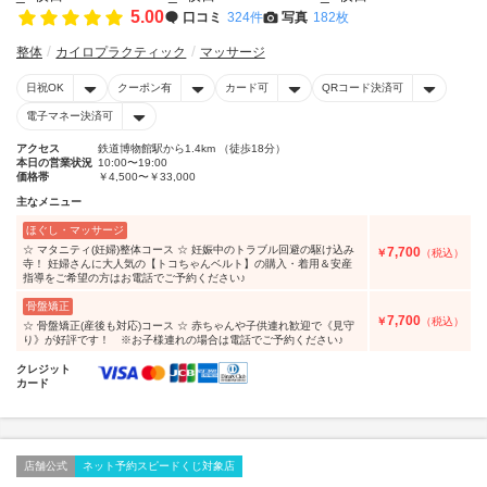
5.00
口コミ
324件
写真
182枚
整体
カイロプラクティック
マッサージ
日祝OK
クーポン有
カード可
QRコード決済可
電子マネー決済可
アクセス
鉄道博物館駅から1.4km （徒歩18分）
本日の営業状況
10:00〜19:00
価格帯
￥4,500〜￥33,000
主なメニュー
ほぐし・マッサージ
☆ マタニティ(妊婦)整体コース ☆ 妊娠中のトラブル回避の駆け込み
7,700
￥
（税込）
寺！ 妊婦さんに大人気の【トコちゃんベルト】の購入・着用＆安産
指導をご希望の方はお電話でご予約ください♪
骨盤矯正
7,700
￥
（税込）
☆ 骨盤矯正(産後も対応)コース ☆ 赤ちゃんや子供連れ歓迎で《見守
り》が好評です！ ※お子様連れの場合は電話でご予約ください♪
クレジット
カード
店舗公式
ネット予約スピードくじ対象店