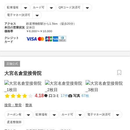
駐車場有
カード可
QRコード決済可
電子マネー決済可
アクセス
鉄道博物館駅から1.5km （徒歩20分）
本日の営業状況
定休日
価格帯
￥6,000〜￥10,000
クレジット
カード
店舗公式
大宮名倉堂接骨院
4.18
口コミ
17件
写真
67枚
接骨・整骨
整体
クーポン有
駐車場有
カード可
電子マネー決済可
柔道整復師