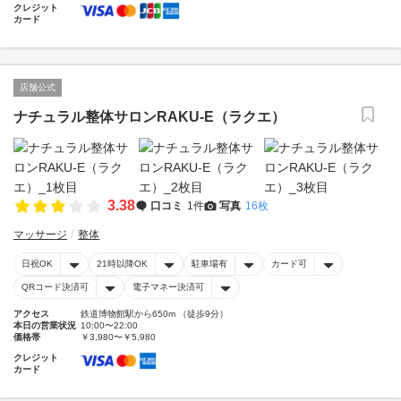
クレジット
カード
店舗公式
ナチュラル整体サロンRAKU-E（ラクエ）
3.38
口コミ
1件
写真
16枚
マッサージ
整体
日祝OK
21時以降OK
駐車場有
カード可
QRコード決済可
電子マネー決済可
アクセス
鉄道博物館駅から650m （徒歩9分）
本日の営業状況
10:00〜22:00
価格帯
￥3,980〜￥5,980
クレジット
カード