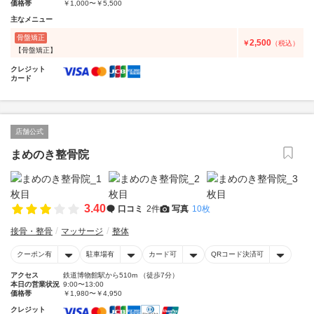
価格帯
￥1,000〜￥5,500
主なメニュー
骨盤矯正
2,500
￥
（税込）
【骨盤矯正】
クレジット
カード
店舗公式
まめのき整骨院
3.40
口コミ
2件
写真
10枚
接骨・整骨
マッサージ
整体
クーポン有
駐車場有
カード可
QRコード決済可
アクセス
鉄道博物館駅から510m （徒歩7分）
本日の営業状況
9:00〜13:00
価格帯
￥1,980〜￥4,950
クレジット