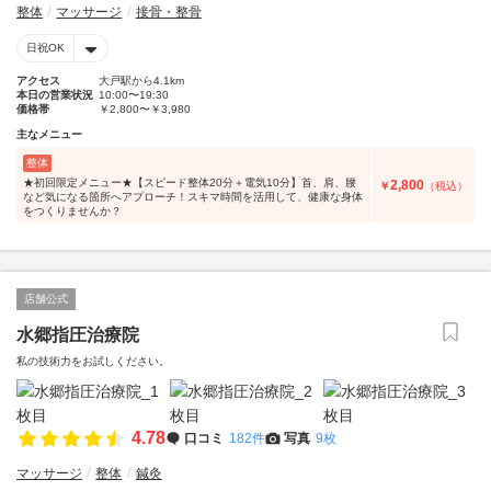
整体
マッサージ
接骨・整骨
日祝OK
アクセス
大戸駅から4.1km
本日の営業状況
10:00〜19:30
価格帯
￥2,800〜￥3,980
主なメニュー
整体
★初回限定メニュー★【スピード整体20分＋電気10分】首、肩、腰
2,800
￥
（税込）
など気になる箇所へアプローチ！スキマ時間を活用して、健康な身体
をつくりませんか？
店舗公式
水郷指圧治療院
私の技術力をお試しください。
4.78
口コミ
182件
写真
9枚
マッサージ
整体
鍼灸