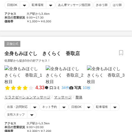
日祝OK
駐車場有
あん摩マッサージ指圧師
きゆう師
はり師
アクセス
大戸駅から3.4km
本日の営業状況
9:00〜17:30
価格帯
￥1,000〜￥6,000
店舗公式
全身もみほぐし きくらく 香取店
佐原駅から徒歩5分の好アクセス！
4.33
口コミ
34件
写真
10枚
リラクゼーションマッサージ
マッサージ
整体
出張・訪問対応
ネット予約
日祝OK
駐車場有
女性スタッフ
アクセス
大戸駅から3.5km
本日の営業状況
9:00〜20:00
価格帯
￥2,300〜￥7,200