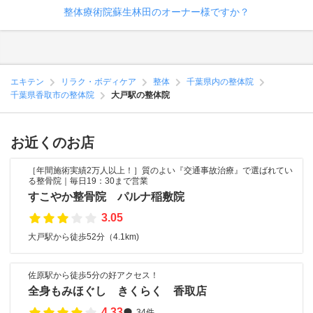
整体療術院蘇生林田のオーナー様ですか？
エキテン
リラク・ボディケア
整体
千葉県内の整体院
千葉県香取市の整体院
大戸駅の整体院
お近くのお店
［年間施術実績2万人以上！］質のよい『交通事故治療』で選ばれてい
る整骨院｜毎日19：30まで営業
すこやか整骨院 パルナ稲敷院
3.05
大戸駅から徒歩52分（4.1km)
佐原駅から徒歩5分の好アクセス！
全身もみほぐし きくらく 香取店
4.33
34件