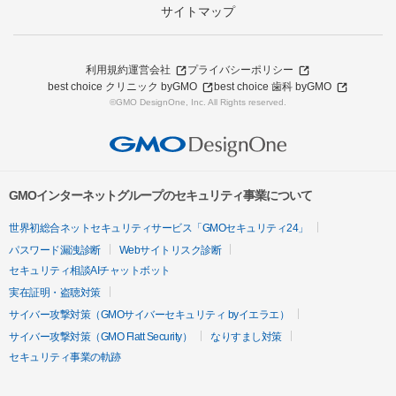
サイトマップ
利用規約
運営会社
プライバシーポリシー
best choice クリニック byGMO
best choice 歯科 byGMO
©GMO DesignOne, Inc. All Rights reserved.
GMOインターネットグループのセキュリティ事業について
世界初総合ネットセキュリティサービス「GMOセキュリティ24」
パスワード漏洩診断
Webサイトリスク診断
セキュリティ相談AIチャットボット
実在証明・盗聴対策
サイバー攻撃対策（GMOサイバーセキュリティ byイエラエ）
サイバー攻撃対策（GMO Flatt Security）
なりすまし対策
セキュリティ事業の軌跡