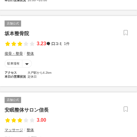
本日の営業状況
10:00〜20:00
店舗公式
坂本整骨院
3.23
口コミ
1件
接骨・整骨
整体
駐車場有
アクセス
大戸駅から4.2km
本日の営業状況
定休日
店舗公式
安眠整体サロン信長
3.00
マッサージ
整体