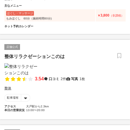
主なメニュー
ほぐし・マッサージ
3,800
￥
（非課税）
もみほぐし 60分（施術時間60分)
ネット予約カレンダー
店舗公式
整体リラクゼーションこのは
3.54
口コミ
2件
写真
1枚
整体
駐車場有
アクセス
大戸駅から2.3km
本日の営業状況
13:00〜20:00