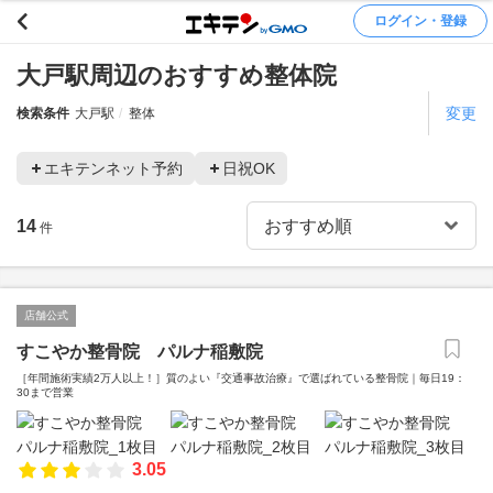
ログイン・登録
大戸駅周辺のおすすめ整体院
変更
検索条件
大戸駅
整体
エキテンネット予約
日祝OK
14
件
店舗公式
すこやか整骨院 パルナ稲敷院
［年間施術実績2万人以上！］質のよい『交通事故治療』で選ばれている整骨院｜毎日19：
30まで営業
3.05