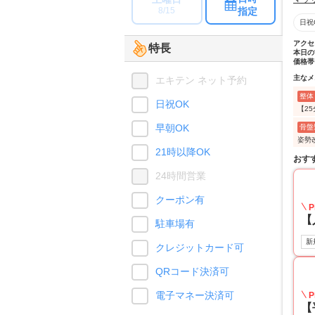
指定
8/15
日祝
アクセ
特長
本日の
価格帯
主なメ
エキテン ネット予約
整体
日祝OK
【2
早朝OK
骨盤
姿勢
21時以降OK
おす
24時間営業
クーポン有
P
【
駐車場有
新
クレジットカード可
QRコード決済可
電子マネー決済可
P
【