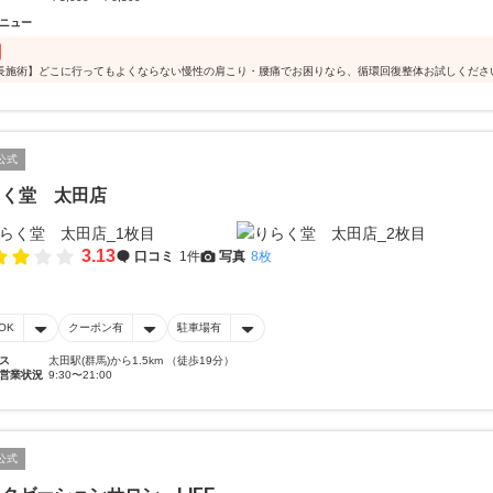
ニュー
長施術】どこに行ってもよくならない慢性の肩こり・腰痛でお困りなら、循環回復整体お試しくださ
公式
らく堂 太田店
3.13
口コミ
1件
写真
8枚
OK
クーポン有
駐車場有
ス
太田駅(群馬)から1.5km （徒歩19分）
営業状況
9:30〜21:00
公式