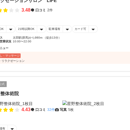
クゼーションサロン LIFE
3.48
口コミ
2件
OK
21時以降OK
駐車場有
カード可
ス
太田駅(群馬)から980m （徒歩13分）
営業状況
10:00〜22:00
ニュー
し・マッサージ
・リラクゼーション
公式
野整体術院
4.43
口コミ
32件
写真
5枚
場有