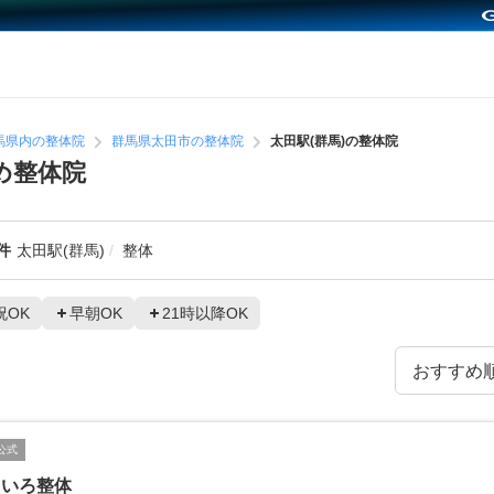
馬県内の整体院
群馬県太田市の整体院
太田駅(群馬)の整体院
め整体院
件
太田駅(群馬)
整体
祝OK
早朝OK
21時以降OK
公式
じいろ整体