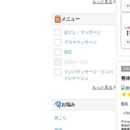
もっと見る
平
メニュー
P
ほぐし・マッサージ
【
アロママッサージ
平
指圧
足踏み・足圧
店舗
リンパマッサージ・リンパ
ドレナージュ
整
もっと見る
整体
お悩み
日祝
肩こり
アクセ
本日の
腰痛
価格帯