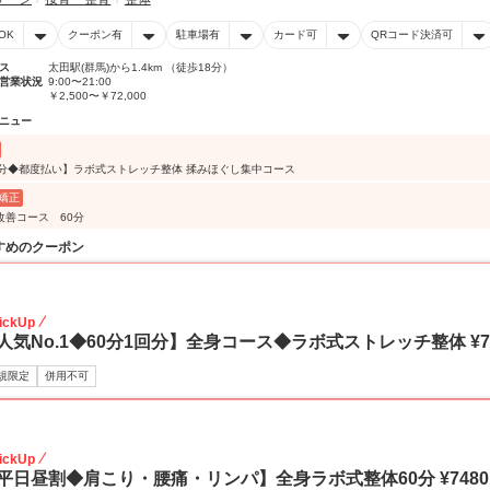
OK
クーポン有
駐車場有
カード可
QRコード決済可
ス
太田駅(群馬)から1.4km （徒歩18分）
営業状況
9:00〜21:00
￥2,500〜￥72,000
ニュー
5分◆都度払い】ラボ式ストレッチ整体 揉みほぐし集中コース
矯正
改善コース 60分
すめのクーポン
56
ickUp
人気No.1◆60分1回分】全身コース◆ラボ式ストレッチ整体 ¥7,48
規限定
併用不可
33
ickUp
平日昼割◆肩こり・腰痛・リンパ】全身ラボ式整体60分 ¥7480→