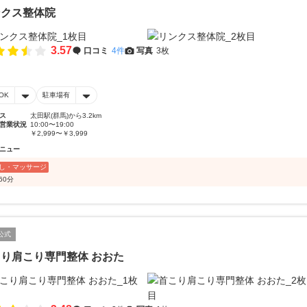
ンクス整体院
3.57
口コミ
4件
写真
3枚
OK
駐車場有
ス
太田駅(群馬)から3.2km
営業状況
10:00〜19:00
￥2,999〜￥3,999
ニュー
し・マッサージ
60分
公式
り肩こり専門整体 おおた