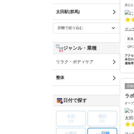
安心と
太田駅(群馬)
マッ
配達
QR
ジャンル・業種
アクセ
本日の
リラク・ボディケア
価格帯
整体
店舗
ラボ
日付で探す
オープ
今日
明日
8/8
8/9
日時
土曜日
マッ