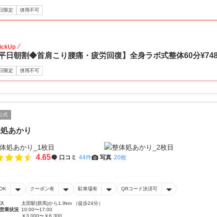
日限定
併用不可
33
ickUp
平日朝割◆首肩こり腰痛・疲労回復】全身ラボ式整体60分¥7480
日限定
併用不可
公式
体処あかり
4.65
口コミ
44件
写真
20枚
OK
クーポン有
駐車場有
QRコード決済可
ス
太田駅(群馬)から1.9km （徒歩24分）
営業状況
10:00〜17:00
￥3,000〜￥6,300