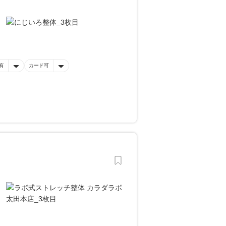
有
カード可