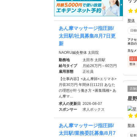
リラ
整体
あん摩マッサージ指圧師/
日祝
太田駅/社員募集/8月7日更
アクセ
新
本日の
主なメ
NAORU鍼灸整体 太田院
ほぐ
勤務地
太田市 太田駅
整体
給与タイプ
月給26万円～60万円
雇用形態
正社員
【仕事内容】<あん摩師×エリマネ>
月収30万円 年間休日112日 あなた
店舗
の理想が叶う働き方 <募集職種> あ
ん摩マ…
星
求人の更新日
2026-08-07
スポンサー
求人ボックス
あん摩マッサージ指圧師/
整体
太田駅/業務委託募集/8月7
駐車