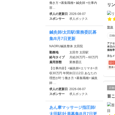
働き方 <募集職種> 鍼灸師 <仕事内
リ
容…
求人の更新日
2026-08-07
スポンサー
求人ボックス
整体
鍼灸師/太田駅/業務委託募
日祝
集/8月7日更新
アクセ
NAORU鍼灸整体 太田院
本日の
価格帯
勤務地
太田市 太田駅
主なメ
給与タイプ
月給26万円～60万円
雇用形態
業務委託
ほぐ
整体 
【仕事内容】<鍼灸師×エリマネ>月
収30万円 年間休日112日 あなたの
理想が叶う働き方 <募集職種> 鍼灸
師 …
店舗
求人の更新日
2026-08-07
スポンサー
求人ボックス
首こ
あん摩マッサージ指圧師/
太田駅/社員募集/8月7日更