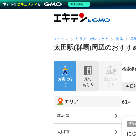
無料診断
エキテン
リラク・ボディケア
整体
群
太田駅(群馬)周辺のおすす
検索条
お店に行
来て
届けても
く
もらう
らう
日
エリア
61
件
群馬県
店舗
太田市
に