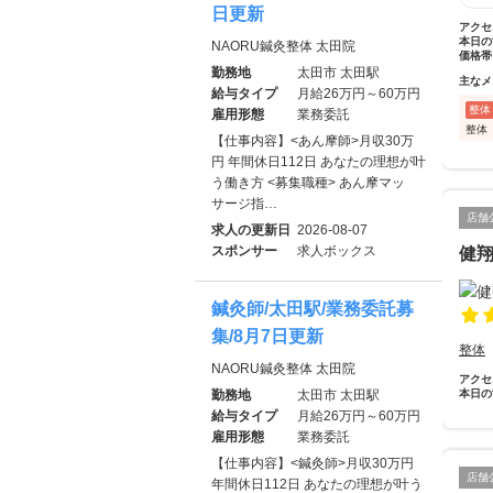
日更新
アクセ
本日の
NAORU鍼灸整体 太田院
価格帯
勤務地
太田市 太田駅
主なメ
給与タイプ
月給26万円～60万円
整体
雇用形態
業務委託
整体
【仕事内容】<あん摩師>月収30万
円 年間休日112日 あなたの理想が叶
う働き方 <募集職種> あん摩マッ
サージ指…
店舗
求人の更新日
2026-08-07
スポンサー
求人ボックス
健
鍼灸師/太田駅/業務委託募
集/8月7日更新
整体
NAORU鍼灸整体 太田院
アクセ
勤務地
太田市 太田駅
本日の
給与タイプ
月給26万円～60万円
雇用形態
業務委託
【仕事内容】<鍼灸師>月収30万円
店舗
年間休日112日 あなたの理想が叶う