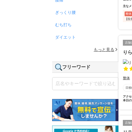
主なメ
ぎっくり腰
整体
【院
むち打ち
ダイエット
店舗
もっと見る
り
フリーワード
整体
日祝
アクセ
本日の
店舗