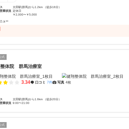
ス
太田駅(群馬)から1.2km （徒歩16分）
営業状況
定休日
￥2,000〜￥5,000
ニュー
公式
翔整体院 群馬治療室
3.34
口コミ
7件
写真
4枚
ス
太田駅(群馬)から1.6km （徒歩20分）
営業状況
9:00〜21:00
公式