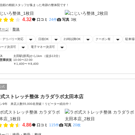
信頼の精鋭スタッフが集まった奇跡の整体院です！
4.32
口コミ
24件
写真
3枚
サージ
整体
・デリバリー対応
日祝OK
21時以降OK
クーポン有
駐車場
コード決済可
電子マネー決済可
ス
太田駅(群馬)から1km （徒歩13分）
営業状況
10:00〜22:00
￥1,400〜￥8,400
公式
式ストレッチ整体 カラダラボ太田本店
ン9年 来店人数55,000名突破！リピーター続出中！
4.86
口コミ
115件
写真
20枚
サージ
接骨・整骨
整体