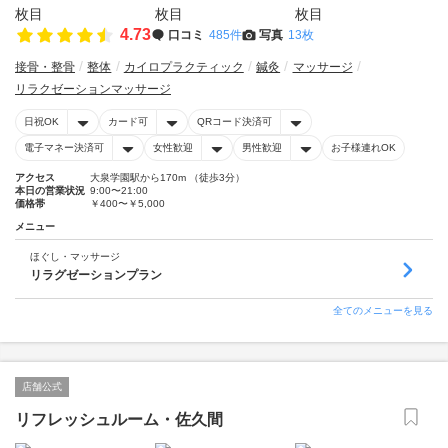
4.73
口コミ
485件
写真
13枚
接骨・整骨
整体
カイロプラクティック
鍼灸
マッサージ
リラクゼーションマッサージ
日祝OK
カード可
QRコード決済可
電子マネー決済可
女性歓迎
男性歓迎
お子様連れOK
アクセス
大泉学園駅から170m （徒歩3分）
本日の営業状況
9:00〜21:00
価格帯
￥400〜￥5,000
メニュー
ほぐし・マッサージ
リラグゼーションプラン
全てのメニューを見る
店舗公式
リフレッシュルーム・佐久間