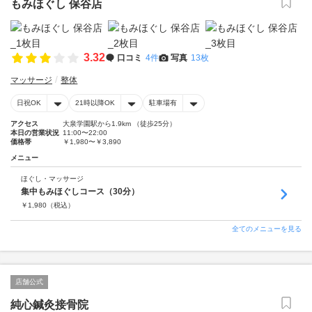
もみほぐし 保谷店
3.32
口コミ
4件
写真
13枚
マッサージ
整体
日祝OK
21時以降OK
駐車場有
アクセス
大泉学園駅から1.9km （徒歩25分）
本日の営業状況
11:00〜22:00
価格帯
￥1,980〜￥3,890
メニュー
ほぐし・マッサージ
集中もみほぐしコース（30分）
￥
1,980
（税込）
全てのメニューを見る
店舗公式
純心鍼灸接骨院