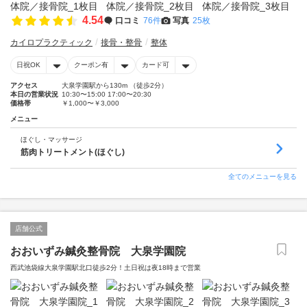
4.54
口コミ
76件
写真
25枚
カイロプラクティック
接骨・整骨
整体
日祝OK
クーポン有
カード可
アクセス
大泉学園駅から130m （徒歩2分）
本日の営業状況
10:30〜15:00 17:00〜20:30
価格帯
￥1,000〜￥3,000
メニュー
ほぐし・マッサージ
筋肉トリートメント(ほぐし)
全てのメニューを見る
店舗公式
おおいずみ鍼灸整骨院 大泉学園院
西武池袋線大泉学園駅北口徒歩2分！土日祝は夜18時まで営業