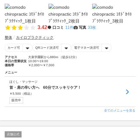
3.42
口コミ
11件
写真
33枚
整体
カイロプラクティック
カード可
QRコード決済可
電子マネー決済可
アクセス
大泉学園駅から880m （徒歩12分）
本日の営業状況
10:00〜19:00
価格帯
￥2,000〜￥7,000
メニュー
ほぐし・マッサージ
首・肩の辛い方へ 60分でスッキリケア！
￥
5,500
（税込）
販売中
全てのメニューを見る
店舗公式