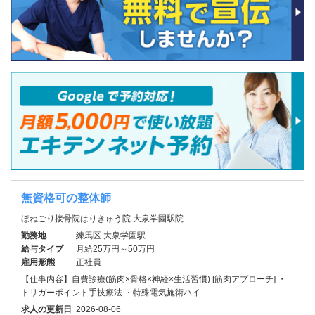
無資格可の整体師
ほねごり接骨院はりきゅう院 大泉学園駅院
勤務地
練馬区 大泉学園駅
給与タイプ
月給25万円～50万円
雇用形態
正社員
【仕事内容】自費診療(筋肉×骨格×神経×生活習慣) [筋肉アプローチ] ・
トリガーポイント手技療法 ・特殊電気施術ハイ…
求人の更新日
2026-08-06