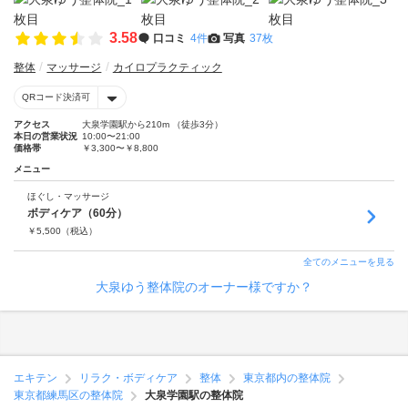
3.58
口コミ
4件
写真
37枚
整体
マッサージ
カイロプラクティック
QRコード決済可
アクセス
大泉学園駅から210m （徒歩3分）
本日の営業状況
10:00〜21:00
価格帯
￥3,300〜￥8,800
メニュー
ほぐし・マッサージ
ボディケア（60分）
￥
5,500
（税込）
全てのメニューを見る
大泉ゆう整体院のオーナー様ですか？
エキテン
リラク・ボディケア
整体
東京都内の整体院
東京都練馬区の整体院
大泉学園駅の整体院