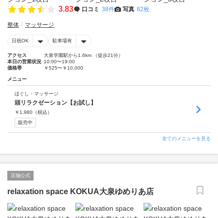
3.83
口コミ
38件
写真
82枚
整体
マッサージ
日祝OK
駐車場有
アクセス
大泉学園駅から1.6km （徒歩21分）
本日の営業状況
10:00〜19:00
価格帯
￥525〜￥10,000
メニュー
ほぐし・マッサージ
頭リラクゼーション【お試し】
￥
1,980
（税込）
販売中
全てのメニューを見る
店舗公式
relaxation space KOKUA大泉ゆめりあ店