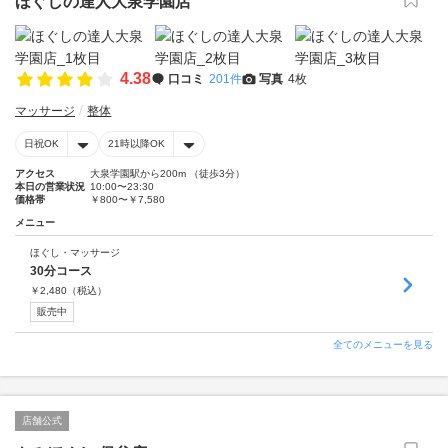
ほぐしの達人大泉学園店
4.38
口コミ
201件
写真
4枚
マッサージ
整体
日祝OK
21時以降OK
アクセス
大泉学園駅から200m （徒歩3分）
本日の営業状況
10:00〜23:30
価格帯
￥800〜￥7,580
メニュー
ほぐし・マッサージ
30分コース
￥
2,480
（税込）
販売中
全てのメニューを見る
店舗公式