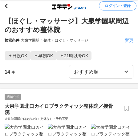
ログイン・登録
【ほぐし・マッサージ】大泉学園駅周辺
のおすすめ整体院
変更
検索条件
大泉学園駅
整体
ほぐし・マッサージ
日祝OK
早朝OK
21時以降OK
14
件
店舗公式
大泉学園北口カイロプラクティック整体院／接骨
院
大泉学園駅北口徒歩2分！定休なし・予約不要