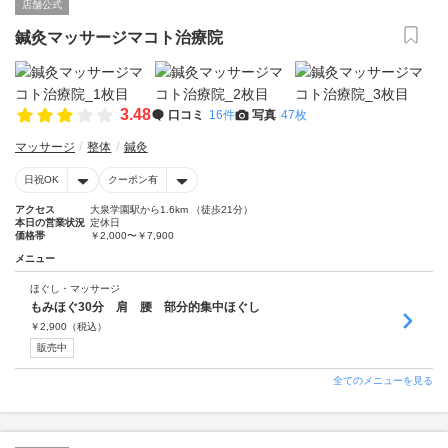
店舗公式
鍼灸マッサージマコト治療院
3.48
口コミ
16件
写真
47枚
マッサージ
整体
鍼灸
日祝OK
クーポン有
アクセス
大泉学園駅から1.6km （徒歩21分）
本日の営業状況
定休日
価格帯
￥2,000〜￥7,900
メニュー
ほぐし・マッサージ
もみほぐ30分 肩 腰 部分的集中ほぐし
￥
2,900
（税込）
販売中
全てのメニューを見る