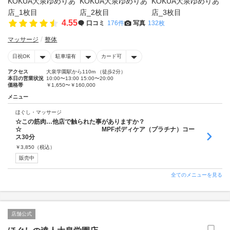
4.55
口コミ
176件
写真
132枚
マッサージ
整体
日祝OK
駐車場有
カード可
アクセス
大泉学園駅から110m （徒歩2分）
本日の営業状況
10:00〜13:00 15:00〜20:00
価格帯
￥1,650〜￥160,000
メニュー
ほぐし・マッサージ
☆この筋肉…他店で触られた事がありますか？
☆ MPFボディケア（プラチナ）コー
ス30分
￥
3,850
（税込）
販売中
全てのメニューを見る
店舗公式