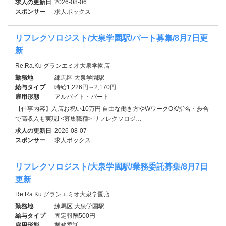
求人の更新日
2026-08-06
スポンサー
求人ボックス
リフレクソロジスト/大泉学園駅/パート募集/8月7日更
新
Re.Ra.Ku グランエミオ大泉学園店
勤務地
練馬区 大泉学園駅
給与タイプ
時給1,226円～2,170円
雇用形態
アルバイト・パート
【仕事内容】入店お祝い10万円 自由な働き方やWワークOK/指名・歩合
で高収入も実現! <募集職種> リフレクソロジ…
求人の更新日
2026-08-07
スポンサー
求人ボックス
リフレクソロジスト/大泉学園駅/業務委託募集/8月7日
更新
Re.Ra.Ku グランエミオ大泉学園店
勤務地
練馬区 大泉学園駅
給与タイプ
固定報酬500円
雇用形態
業務委託