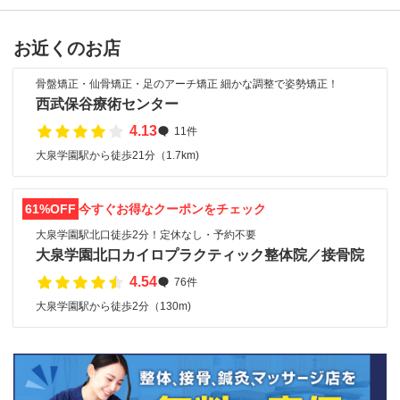
お近くのお店
骨盤矯正・仙骨矯正・足のアーチ矯正 細かな調整で姿勢矯正！
西武保谷療術センター
4.13
11件
大泉学園駅から徒歩21分（1.7km)
61%OFF
今すぐお得なクーポンをチェック
大泉学園駅北口徒歩2分！定休なし・予約不要
大泉学園北口カイロプラクティック整体院／接骨院
4.54
76件
大泉学園駅から徒歩2分（130m)