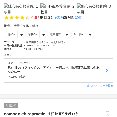
4.87
口コミ
200件
写真
15枚
接骨・整骨
整体
鍼灸
日祝OK
早朝OK
駐車場有
カード可
アクセス
大泉学園駅から1.1km （徒歩14分）
本日の営業状況
8:00〜12:00 15:00〜20:00
価格帯
￥600〜￥6,240
メニュー
ほぐし・マッサージ
Fix Eye（フィックス アイ） ー肩こり、眼精疲労に苦しむあ
なたにー
￥
1,500
（税込）
全てのメニューを見る
店舗公式
comodo chiropractic ｺﾓﾄﾞｶｲﾛﾌﾟﾗｸﾃｨｯｸ