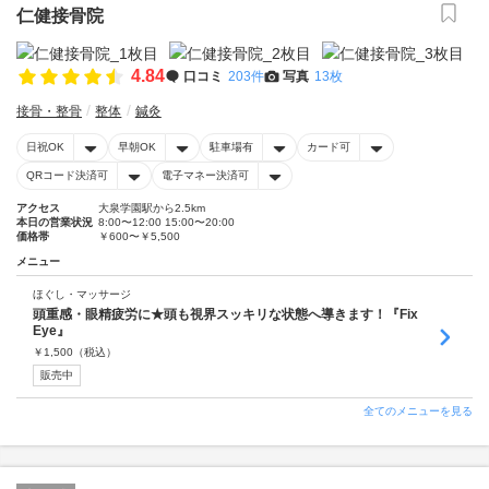
仁健接骨院
4.84
口コミ
203件
写真
13枚
接骨・整骨
整体
鍼灸
日祝OK
早朝OK
駐車場有
カード可
QRコード決済可
電子マネー決済可
アクセス
大泉学園駅から2.5km
本日の営業状況
8:00〜12:00 15:00〜20:00
価格帯
￥600〜￥5,500
メニュー
ほぐし・マッサージ
頭重感・眼精疲労に★頭も視界スッキリな状態へ導きます！『Fix
Eye』
￥
1,500
（税込）
販売中
全てのメニューを見る