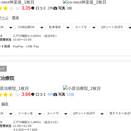
3.35
口コミ
2件
写真
3枚
サージ
整体
OK
21時以降OK
駐車場有
カード可
QRコード決済可
ス
江戸川橋駅から600m （徒歩8分）
営業状況
10:00〜22:00
ード決済
PayPay
LINE Pay
公式
原治療院
3.66
口コミ
6件
写真
13枚
鍼灸
OK
クーポン有
カード可
QRコード決済可
電子マネー決済
ス
江戸川橋駅から860m （徒歩11分）
営業状況
11:00〜21:00
￥3,500〜￥7,800