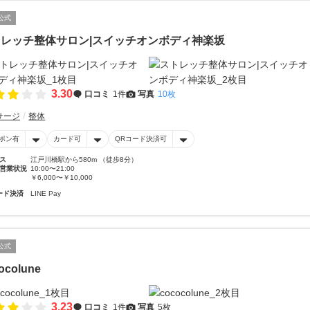
公式
レッチ整体サロン|スイッチオンボディ神楽坂
3.30
口コミ
1件
写真
10枚
サージ
整体
ポン有
カード可
QRコード決済可
ス
江戸川橋駅から580m （徒歩8分）
営業状況
10:00〜21:00
￥6,000〜￥10,000
ード決済
LINE Pay
公式
ocolune
3.23
口コミ
1件
写真
5枚