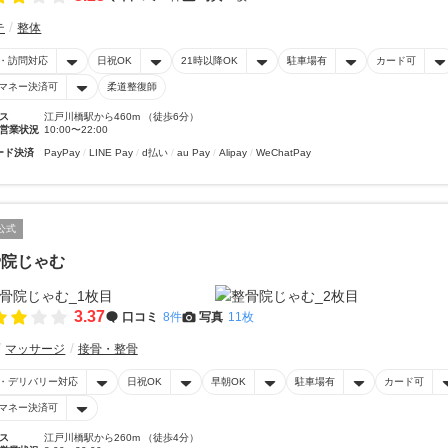
テ
整体
・訪問対応
日祝OK
21時以降OK
駐車場有
カード可
マネー決済可
柔道整復師
ス
江戸川橋駅から460m （徒歩6分）
営業状況
10:00〜22:00
ード決済
PayPay
LINE Pay
d払い
au Pay
Alipay
WeChatPay
公式
骨院じゃむ
3.37
口コミ
8件
写真
11枚
マッサージ
接骨・整骨
・デリバリー対応
日祝OK
早朝OK
駐車場有
カード可
マネー決済可
ス
江戸川橋駅から260m （徒歩4分）