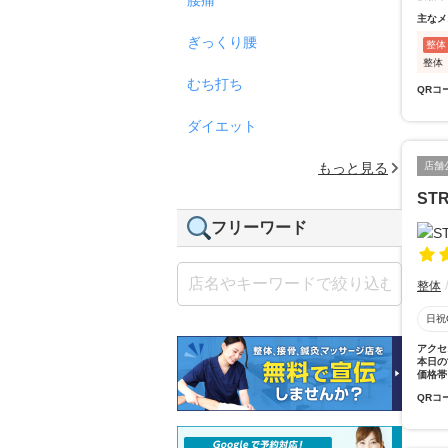
主なメ
ぎっくり腰
整体
整体
むち打ち
QRコ
ダイエット
もっと見る
店舗
ST
フリーワード
整体
日祝
アクセ
本日の
価格帯
QRコ