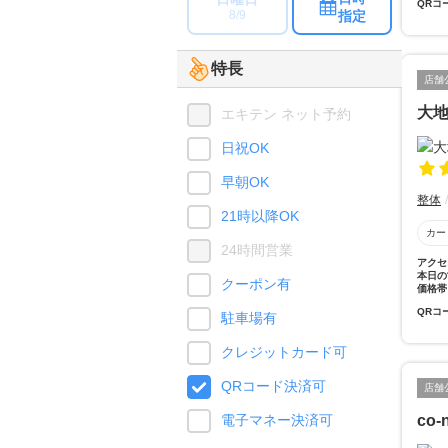
QRコ
指定
8/9
特長
店舗
大
エキテン ネット予約
日祝OK
早朝OK
整体
21時以降OK
カー
24時間営業
アクセ
本日の
クーポン有
価格帯
QRコ
駐車場有
クレジットカード可
QRコード決済可
店舗
電子マネー決済可
co