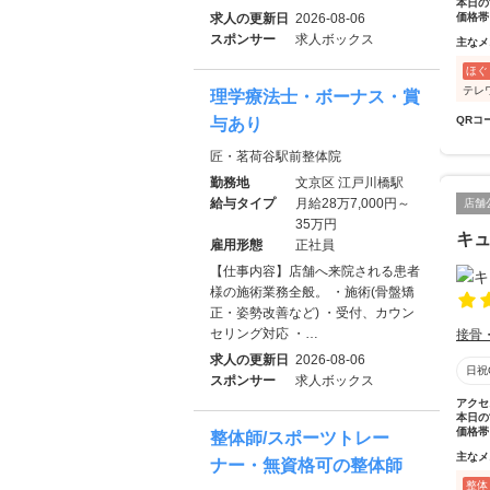
本日の
求人の更新日
2026-08-06
価格帯
スポンサー
求人ボックス
主なメ
ほぐ
テレ
理学療法士・ボーナス・賞
QRコ
与あり
匠・茗荷谷駅前整体院
勤務地
文京区 江戸川橋駅
給与タイプ
月給28万7,000円～
店舗
35万円
キ
雇用形態
正社員
【仕事内容】店舗へ来院される患者
様の施術業務全般。 ・施術(骨盤矯
正・姿勢改善など) ・受付、カウン
セリング対応 ・…
接骨
求人の更新日
2026-08-06
日祝
スポンサー
求人ボックス
アクセ
本日の
価格帯
整体師/スポーツトレー
主なメ
ナー・無資格可の整体師
整体