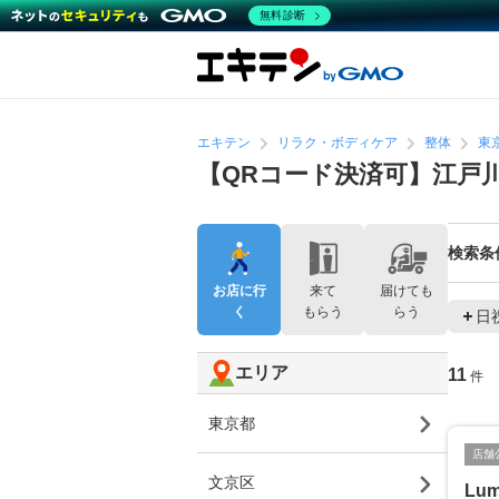
無料診断
エキテン
リラク・ボディケア
整体
東
【QRコード決済可】江戸
検索条
お店に行
来て
届けても
く
もらう
らう
日
エリア
11
件
東京都
店舗
文京区
Lu