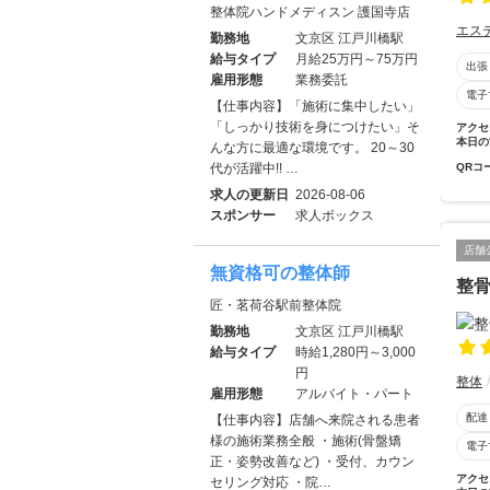
整体院ハンドメディスン 護国寺店
エス
勤務地
文京区 江戸川橋駅
給与タイプ
月給25万円～75万円
出張
雇用形態
業務委託
電子
【仕事内容】「施術に集中したい」
「しっかり技術を身につけたい」そ
アクセ
本日の
んな方に最適な環境です。 20～30
代が活躍中!! …
QRコ
求人の更新日
2026-08-06
スポンサー
求人ボックス
店舗
無資格可の整体師
整
匠・茗荷谷駅前整体院
勤務地
文京区 江戸川橋駅
給与タイプ
時給1,280円～3,000
円
整体
雇用形態
アルバイト・パート
配達
【仕事内容】店舗へ来院される患者
様の施術業務全般 ・施術(骨盤矯
電子
正・姿勢改善など) ・受付、カウン
アクセ
セリング対応 ・院…