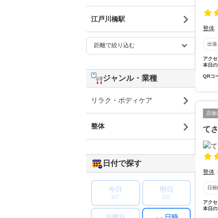
江戸川橋駅
整体
出張
アクセ
本日の
QRコ
ジャンル・業種
リラク・ボディケア
店舗
整体
て
日付で探す
整体
日祝
今日
明日
8/7
8/8
アクセ
本日の
日時
日曜日