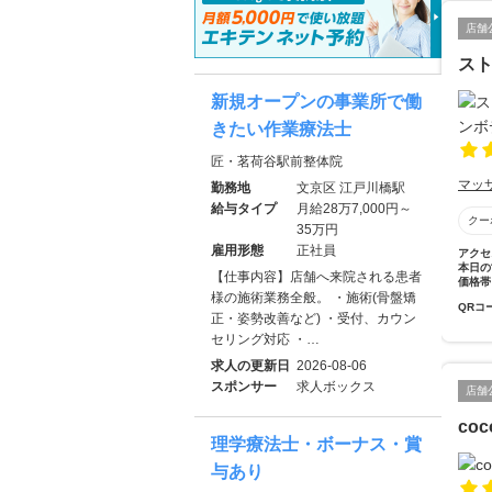
店舗
スト
新規オープンの事業所で働
きたい作業療法士
匠・茗荷谷駅前整体院
マッ
勤務地
文京区 江戸川橋駅
給与タイプ
月給28万7,000円～
クー
35万円
雇用形態
正社員
アクセ
本日の
【仕事内容】店舗へ来院される患者
価格帯
様の施術業務全般。 ・施術(骨盤矯
QRコ
正・姿勢改善など) ・受付、カウン
セリング対応 ・…
求人の更新日
2026-08-06
スポンサー
求人ボックス
店舗
coc
理学療法士・ボーナス・賞
与あり