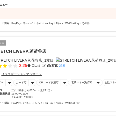
ニュー
ード決済
PayPay
楽天ペイ
d払い
au Pay
Alipay
WeChatPay
その他
公式
RETCH LIVERA 茗荷谷店
3.25
口コミ
1件
写真
23枚
リラクゼーションマッサージ
OK
カード可
QRコード決済可
電子マネー決済可
女性スタ
ス
江戸川橋駅から870m （徒歩11分）
営業状況
11:00〜21:00
￥4,400〜￥8,000
ード決済
PayPay
d払い
メルペイ
au Pay
Alipay
WeChatPay