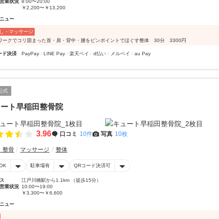
営業状況
8:00〜20:00
￥2,200〜￥13,200
ニュー
し・マッサージ
ワークでコリ固まった首・肩・背中・腰をピンポイントでほぐす整体 30分 3300円
ード決済
PayPay
LINE Pay
楽天ペイ
d払い
メルペイ
au Pay
公式
ュート早稲田整骨院
3.96
口コミ
10件
写真
10枚
・整骨
マッサージ
整体
OK
駐車場有
QRコード決済可
ス
江戸川橋駅から1.1km （徒歩15分）
営業状況
10:00〜19:00
￥3,300〜￥6,600
ニュー