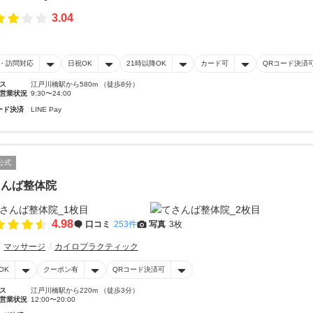
3.04
・訪問対応
日祝OK
21時以降OK
カード可
QRコード決済
ス
江戸川橋駅から580m （徒歩8分）
営業状況
9:30〜24:00
ード決済
LINE Pay
公式
さんば整体院
4.98
口コミ
253件
写真
3枚
マッサージ
カイロプラクティック
OK
クーポン有
QRコード決済可
ス
江戸川橋駅から220m （徒歩3分）
営業状況
12:00〜20:00