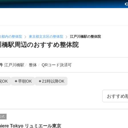
京都内の整体院
東京都文京区の整体院
江戸川橋駅の整体院
川橋駅周辺のおすすめ整体院
件
江戸川橋駅
整体
QRコード決済可
祝OK
早朝OK
21時以降OK
公式
miere Tokyo リュミエール東京