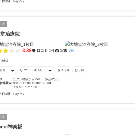
ード決済
PayPay
公式
地堂治療院
3.39
口コミ
1件
写真
7枚
鍼灸
ド可
QRコード決済可
きゆう師
はり師
ス
江戸川橋駅から150m （徒歩2分）
営業状況
9:00〜12:00 15:00〜20:00
￥5,500〜￥7,700
ード決済
PayPay
公式
-nect神楽坂