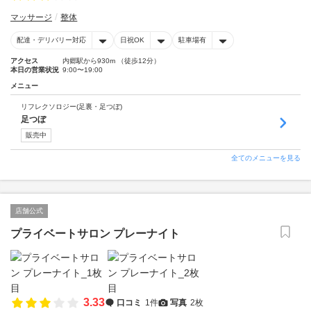
マッサージ
整体
配達・デリバリー対応
日祝OK
駐車場有
アクセス
内郷駅から930m （徒歩12分）
本日の営業状況
9:00〜19:00
メニュー
リフレクソロジー(足裏・足つぼ)
足つぼ
販売中
全てのメニューを見る
店舗公式
プライベートサロン プレーナイト
3.33
口コミ
1件
写真
2枚