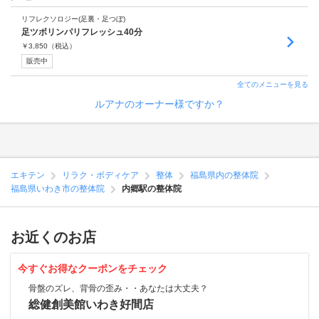
リフレクソロジー(足裏・足つぼ)
足ツボリンパリフレッシュ40分
￥
3,850
（税込）
販売中
全てのメニューを見る
ルアナのオーナー様ですか？
エキテン
リラク・ボディケア
整体
福島県内の整体院
福島県いわき市の整体院
内郷駅の整体院
お近くのお店
今すぐお得なクーポンをチェック
骨盤のズレ、背骨の歪み・・あなたは大丈夫？
総健創美館いわき好間店