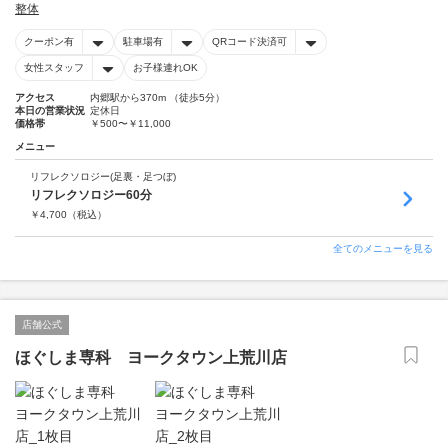
整体
クーポン有
駐車場有
QRコード決済可
女性スタッフ
お子様連れOK
アクセス
内郷駅から370m （徒歩5分）
本日の営業状況
定休日
価格帯
￥500〜￥11,000
メニュー
リフレクソロジー(足裏・足つぼ)
リフレクソロジー60分
￥
4,700
（税込）
全てのメニューを見る
店舗公式
ほぐしま専科 ヨークタウン上荒川店