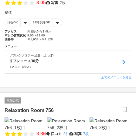
3.05
写真
2枚
整体
日祝OK
21時以降OK
アクセス
内郷駅から3.4km
本日の営業状況
9:00〜23:00
価格帯
￥1,958〜￥7,128
メニュー
リフレクソロジー(足裏・足つぼ)
リフレコース30分
￥
2,398
（税込）
全てのメニューを見る
店舗公式
Relaxation Room 756
3.36
口コミ
8件
写真
7枚