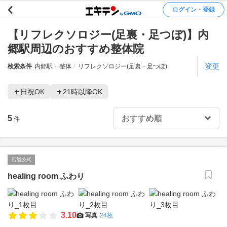
ログイン・登録
【リフレクソロジー(足裏・足つぼ)】内
郷駅周辺のおすすめ整体院
変更
検索条件
内郷駅
整体
リフレクソロジー(足裏・足つぼ)
日祝OK
21時以降OK
5
件
店舗公式
healing room ふわり
3.10
写真
24枚