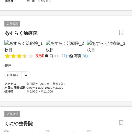
価格帯
￥3,000〜￥5,000
店舗公式
あすらく治療院
3.50
口コミ
21件
写真
8枚
整体
駐車場有
アクセス
魚住駅から510m （徒歩7分）
本日の営業状況
9:00〜11:30 19:30〜21:00
価格帯
￥5,000〜￥11,000
店舗公式
くにや整骨院