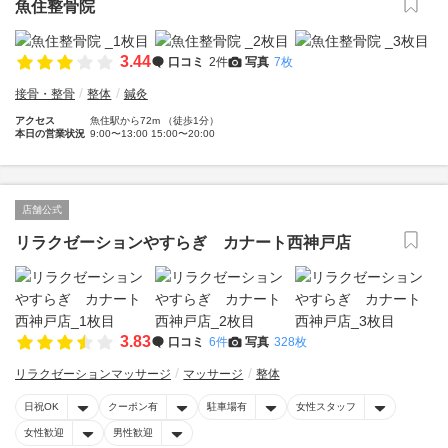
魚住整骨院
3.44
口コミ
2件
写真
7枚
接骨・整骨
整体
鍼灸
アクセス
魚住駅から72m （徒歩1分）
本日の営業状況
9:00〜13:00 15:00〜20:00
店舗公式
リラクゼーションやすらぎ カナート西神戸店
3.83
口コミ
6件
写真
328枚
リラクゼーションマッサージ
マッサージ
整体
日祝OK
クーポン有
駐車場有
女性スタッフ
女性歓迎
男性歓迎