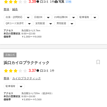
3.39
口コミ
1件
写真
10枚
整体
鍼灸
出張・訪問対応
日祝OK
21時以降OK
駐車場有
QRコード決済可
女性歓迎
男性歓迎
アクセス
魚住駅から3.7km
本日の営業状況
9:00〜22:00
価格帯
￥1,000〜￥9,000
店舗公式
浜口カイロプラクティック
3.37
口コミ
1件
整体
カイロプラクティック
駐車場有
アクセス
魚住駅から720m （徒歩9分）
本日の営業状況
9:00〜19:00
価格帯
￥3,850〜￥5,500