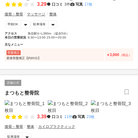
3.29
口コミ
3件
写真
17枚
接骨・整骨
マッサージ
整体
早朝OK
駐車場有
アクセス
魚住駅から380m （徒歩5分）
本日の営業状況
8:30〜13:00 15:00〜20:00
主なメニュー
骨盤矯正
3,000
￥
（税込）
産後骨盤矯正【約60分】
店舗公式
まつもと整骨院
3.39
口コミ
11件
写真
23枚
接骨・整骨
整体
カイロプラクティック
駐車場有