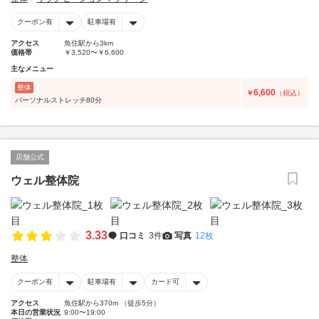
クーポン有
駐車場有
アクセス
魚住駅から3km
価格帯
￥3,520〜￥6,600
主なメニュー
整体
6,600
￥
（税込）
パーソナルストレッチ80分
店舗公式
ウェル整体院
3.33
口コミ
3件
写真
12枚
整体
クーポン有
駐車場有
カード可
アクセス
魚住駅から370m （徒歩5分）
本日の営業状況
9:00〜19:00