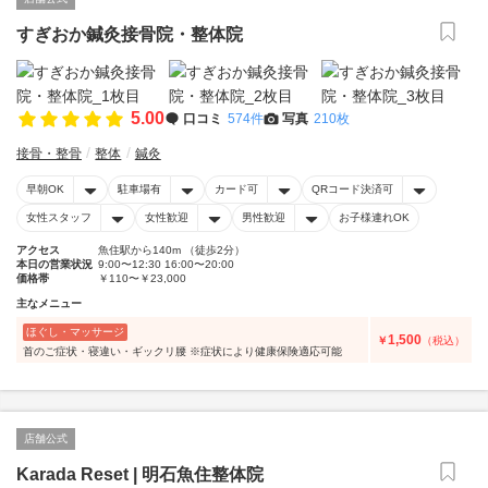
すぎおか鍼灸接骨院・整体院
5.00
口コミ
574件
写真
210枚
接骨・整骨
整体
鍼灸
早朝OK
駐車場有
カード可
QRコード決済可
女性スタッフ
女性歓迎
男性歓迎
お子様連れOK
アクセス
魚住駅から140m （徒歩2分）
本日の営業状況
9:00〜12:30 16:00〜20:00
価格帯
￥110〜￥23,000
主なメニュー
ほぐし・マッサージ
1,500
￥
（税込）
首のご症状・寝違い・ギックリ腰 ※症状により健康保険適応可能
店舗公式
Karada Reset | 明石魚住整体院