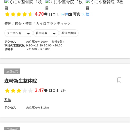
4.70
口コミ
69件
写真
58枚
整体
接骨・整骨
カイロプラクティック
クーポン有
駐車場有
柔道整復師
アクセス
魚住駅から200m （徒歩3分）
本日の営業状況
9:30〜13:30 16:00〜20:00
価格帯
￥2,400〜￥5,000
店舗公式
森崎新生整体院
3.47
口コミ
2件
整体
アクセス
魚住駅から3.1km
店舗公式