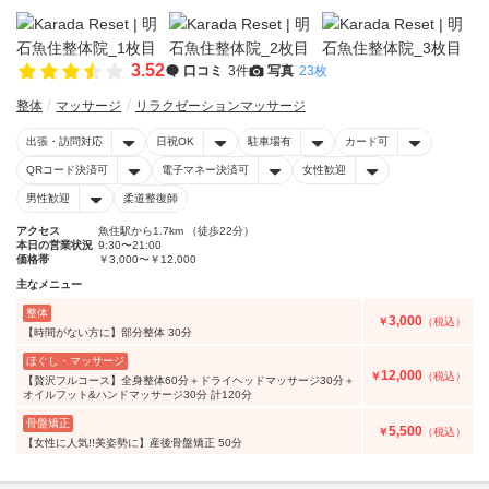
3.52
口コミ
3件
写真
23枚
整体
マッサージ
リラクゼーションマッサージ
出張・訪問対応
日祝OK
駐車場有
カード可
QRコード決済可
電子マネー決済可
女性歓迎
男性歓迎
柔道整復師
アクセス
魚住駅から1.7km （徒歩22分）
本日の営業状況
9:30〜21:00
価格帯
￥3,000〜￥12,000
主なメニュー
整体
3,000
￥
（税込）
【時間がない方に】部分整体 30分
ほぐし・マッサージ
12,000
￥
（税込）
【贅沢フルコース】全身整体60分＋ドライヘッドマッサージ30分＋
オイルフット&ハンドマッサージ30分 計120分
骨盤矯正
5,500
￥
（税込）
【女性に人気!!美姿勢に】産後骨盤矯正 50分