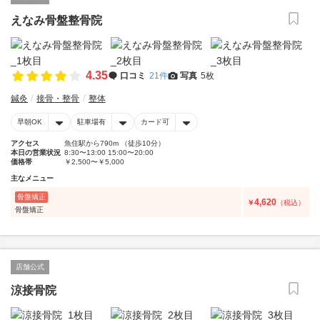
えなみ骨盤整骨院
4.35
口コミ
21件
写真
5枚
鍼灸
接骨・整骨
整体
早朝OK
駐車場有
カード可
アクセス
魚住駅から790m （徒歩10分）
本日の営業状況
8:30〜13:00 15:00〜20:00
価格帯
￥2,500〜￥5,000
主なメニュー
骨盤矯正
4,620
￥
（税込）
骨盤矯正
店舗公式
涼接骨院