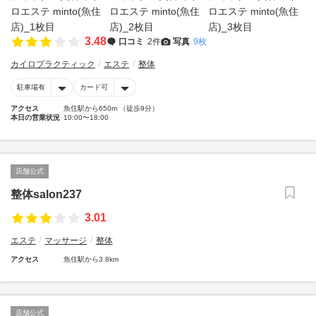
3.48
口コミ
2件
写真
9枚
カイロプラクティック
エステ
整体
駐車場有
カード可
アクセス
魚住駅から650m （徒歩9分）
本日の営業状況
10:00〜18:00
店舗公式
整体salon237
3.01
エステ
マッサージ
整体
アクセス
魚住駅から3.8km
店舗公式