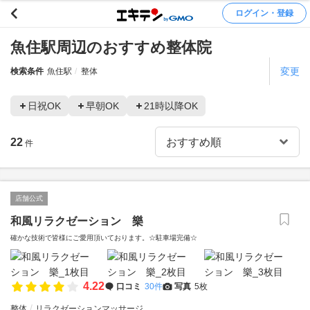
ログイン・登録
魚住駅周辺のおすすめ整体院
変更
検索条件
魚住駅
整体
日祝OK
早朝OK
21時以降OK
22
件
店舗公式
和風リラクゼーション 樂
確かな技術で皆様にご愛用頂いております。☆駐車場完備☆
4.22
口コミ
30件
写真
5枚
整体
リラクゼーションマッサージ