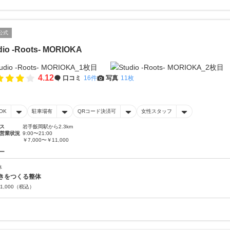
公式
dio -Roots- MORIOKA
4.12
口コミ
16件
写真
11枚
OK
駐車場有
QRコード決済可
女性スタッフ
ス
岩手飯岡駅から2.3km
営業状況
9:00〜21:00
￥7,000〜￥11,000
ー
体
きをつくる整体
1,000
（税込）