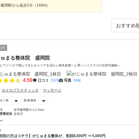
飯岡駅から徒歩2分（160m)
公式
じゅまる整体院 盛岡院
とアメリカで積んできたキャリアを活かし根本改善へと導くハイクラスの次世代施術～
4.59
口コミ
33件
写真
39枚
カイロプラクティック
マッサージ
ポン有
駐車場有
ス
岩手飯岡駅から2.6km
営業状況
定休日
ー
体
初回の方はコチラ】がじゅまる整体が、初回8,000円 ⇒ 5,000円