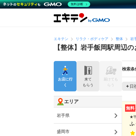
無料診断
エキテン
リラク・ボディケア
整体
岩
【整体】岩手飯岡駅周辺の
検索条
お店に行
来て
届けても
く
もらう
らう
日
エリア
無料
岩手県
★
ふ
盛岡市