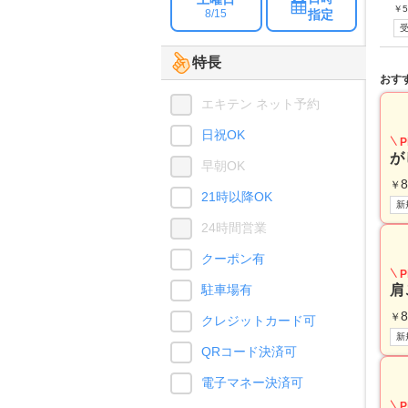
￥
5
指定
8/15
特長
おす
エキテン ネット予約
日祝OK
P
が
早朝OK
8
￥
21時以降OK
新
24時間営業
クーポン有
P
駐車場有
肩
8
￥
クレジットカード可
新
QRコード決済可
電子マネー決済可
P