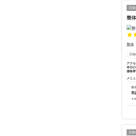
店舗
整体
整体
日祝
アクセ
本日の
価格帯
メニュ
整
気
￥
4
店舗