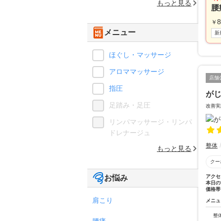
もっと見る
腰
8
￥
メニュー
新
ほぐし・マッサージ
アロママッサージ
店舗
指圧
が
足踏み・足圧
改善実
リンパマッサージ・リンパ
ドレナージュ
整体
もっと見る
クー
お悩み
アクセ
本日の
価格帯
肩こり
メニュ
整
腰痛