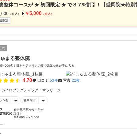
痛整体コースが ★ 初回限定 ★ で３７%割引！【盛岡院★特別
5,000
,000
￥
（税込）
（税込）
規限定
公式
じゅまる整体院
績4000名！日本とアメリカの技で元気な体が手に入る
4.70
口コミ
53件
写真
22枚
カイロプラクティック
マッサージ
ポン有
駐車場有
ス
岩手飯岡駅から4.8km
営業状況
定休日
￥4,000〜￥5,000
ー
体