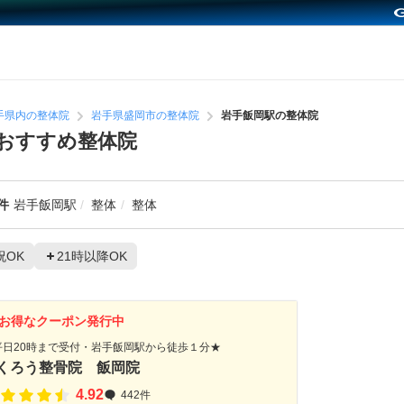
手県内の整体院
岩手県盛岡市の整体院
岩手飯岡駅の整体院
おすすめ整体院
件
岩手飯岡駅
整体
整体
祝OK
21時以降OK
お得なクーポン発行中
平日20時まで受付・岩手飯岡駅から徒歩１分★
くろう整骨院 飯岡院
4.92
442件