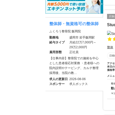
店舗
整体師・無資格可の整体師
Stu
ふくろう整骨院 飯岡院
勤務地
盛岡市 岩手飯岡駅
給与タイプ
月給22万7,000円～
29万2,000円
整体
雇用形態
正社員
日祝
【仕事内容】整骨院での施術を中心
とした患者様応対業務 ・患者様への
アクセ
本日の
院内説明やテーピング、カルテ整理
価格帯
採用後、当院の教…
メニュ
求人の更新日
2026-08-06
スポンサー
求人ボックス
整
動
￥
1