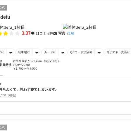
公式
defu
3.37
口コミ
2件
写真
21枚
OK
駐車場有
カード可
QRコード決済可
電子マネー決済可
ス
岩手飯岡駅から1.4km （徒歩18分）
営業状況
9:00〜20:00
￥1,700〜￥4,500
ー
体
持ちよくて、思わず寝てしまいます♪
,300
（税込）
公式