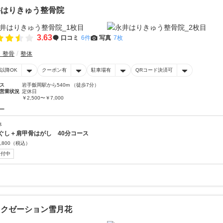
井はりきゅう整骨院
3.63
口コミ
6件
写真
7枚
・整骨
整体
時以降OK
クーポン有
駐車場有
QRコード決済可
ス
岩手飯岡駅から540m （徒歩7分）
営業状況
定休日
￥2,500〜￥7,000
ー
体
ぐし＋肩甲骨はがし 40分コース
,800
（税込）
受付中
ラクゼーション雪月花