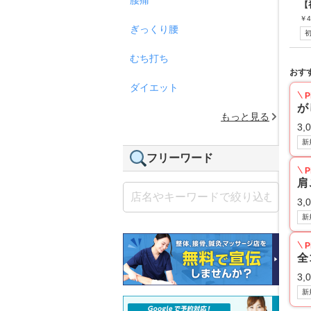
【
￥
4
ぎっくり腰
むち打ち
おす
ダイエット
P
が
もっと見る
3,
新
フリーワード
P
肩
3,
新
P
全
3,
新