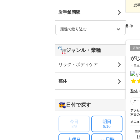
岩手
岩手飯岡駅
6
件
店舗
ジャンル・業種
が
リラク・ボディケア
～日本
整体
整体
クー
日付で探す
アクセ
本日の
今日
明日
メニュ
8/9
8/10
整
【
日時
土曜日