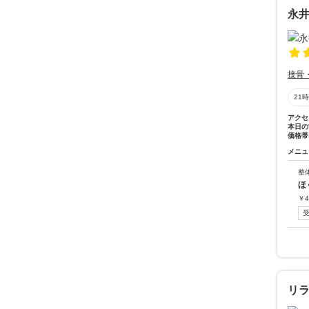
永
接骨
21
アクセ
本日の
価格帯
メニュ
整
ほ
￥
4
リ