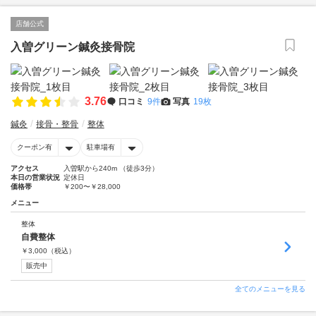
店舗公式
入曽グリーン鍼灸接骨院
3.76
口コミ
9件
写真
19枚
鍼灸
接骨・整骨
整体
クーポン有
駐車場有
アクセス
入曽駅から240m （徒歩3分）
本日の営業状況
定休日
価格帯
￥200〜￥28,000
メニュー
整体
自費整体
￥
3,000
（税込）
販売中
全てのメニューを見る