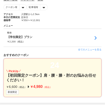
クーポン有
駐車場有
アクセス
入曽駅から2.5km
本日の営業状況
定休日
価格帯
￥550〜￥12,001
メニュー
整体
【学生限定】プラン
￥
2,200
（税込）
全てのメニューを見る
おすすめのクーポン
24
PickUp
【初回限定クーポン】肩・腰・膝・肘のお悩みお任せ
ください！
4,980
6,600
￥
￥
（税込）
（税込）
新規限定