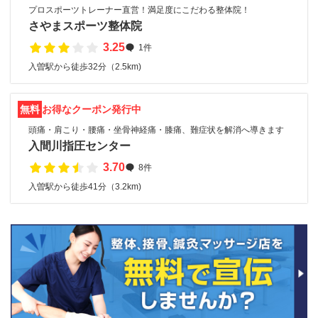
プロスポーツトレーナー直営！満足度にこだわる整体院！
さやまスポーツ整体院
3.25
1件
入曽駅から徒歩32分（2.5km)
無料
お得なクーポン発行中
頭痛・肩こり・腰痛・坐骨神経痛・膝痛、難症状を解消へ導きます
入間川指圧センター
3.70
8件
入曽駅から徒歩41分（3.2km)