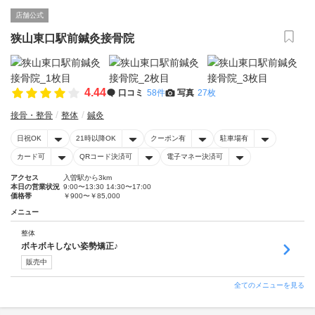
店舗公式
狭山東口駅前鍼灸接骨院
4.44
口コミ
58件
写真
27枚
接骨・整骨
整体
鍼灸
日祝OK
21時以降OK
クーポン有
駐車場有
カード可
QRコード決済可
電子マネー決済可
アクセス
入曽駅から3km
本日の営業状況
9:00〜13:30 14:30〜17:00
価格帯
￥900〜￥85,000
メニュー
整体
ボキボキしない姿勢矯正♪
販売中
全てのメニューを見る