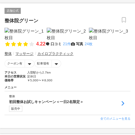
店舗公式
整体院グリーン
4.22
口コミ
21件
写真
24枚
整体
マッサージ
カイロプラクティック
クーポン有
駐車場有
アクセス
入曽駅から2.7km
本日の営業状況
定休日
価格帯
￥5,000〜￥8,000
メニュー
整体
初回整体お試しキャンペーン＜一日2名限定＞
販売中
全てのメニューを見る