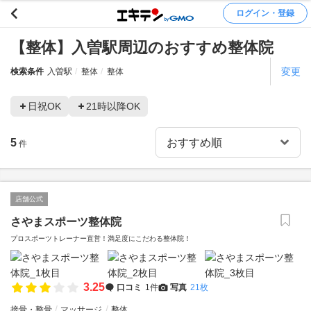
ログイン・登録
【整体】入曽駅周辺のおすすめ整体院
変更
検索条件
入曽駅
整体
整体
日祝OK
21時以降OK
5
件
店舗公式
さやまスポーツ整体院
プロスポーツトレーナー直営！満足度にこだわる整体院！
3.25
口コミ
1件
写真
21枚
接骨・整骨
マッサージ
整体