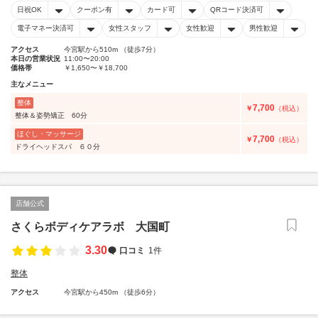
日祝OK
クーポン有
カード可
QRコード決済可
電子マネー決済可
女性スタッフ
女性歓迎
男性歓迎
アクセス
今宮駅から510m （徒歩7分）
本日の営業状況
11:00〜20:00
価格帯
￥1,650〜￥18,700
主なメニュー
整体
7,700
￥
（税込）
整体＆姿勢矯正 60分
ほぐし・マッサージ
7,700
￥
（税込）
ドライヘッドスパ ６０分
店舗公式
さくらボディケアラボ 大国町
3.30
口コミ
1件
整体
アクセス
今宮駅から450m （徒歩6分）