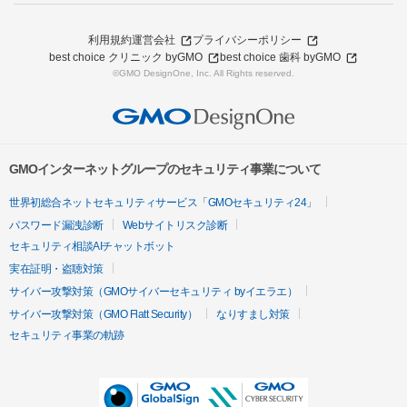
利用規約
運営会社
プライバシーポリシー
best choice クリニック byGMO
best choice 歯科 byGMO
©GMO DesignOne, Inc. All Rights reserved.
GMOインターネットグループのセキュリティ事業について
世界初総合ネットセキュリティサービス「GMOセキュリティ24」
パスワード漏洩診断
Webサイトリスク診断
セキュリティ相談AIチャットボット
実在証明・盗聴対策
サイバー攻撃対策（GMOサイバーセキュリティ byイエラエ）
サイバー攻撃対策（GMO Flatt Security）
なりすまし対策
セキュリティ事業の軌跡