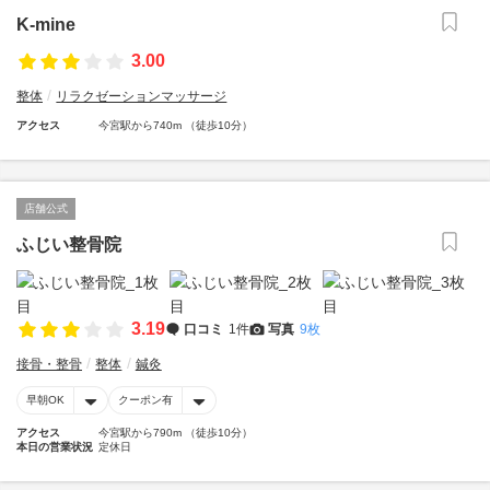
K-mine
3.00
整体
リラクゼーションマッサージ
アクセス
今宮駅から740m （徒歩10分）
店舗公式
ふじい整骨院
3.19
口コミ
1件
写真
9枚
接骨・整骨
整体
鍼灸
早朝OK
クーポン有
アクセス
今宮駅から790m （徒歩10分）
本日の営業状況
定休日