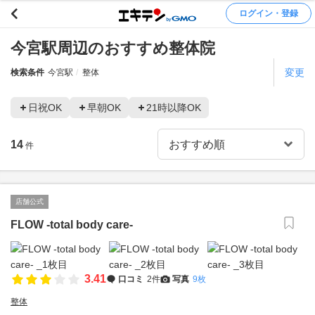
ログイン・登録
今宮駅周辺のおすすめ整体院
変更
検索条件
今宮駅
整体
日祝OK
早朝OK
21時以降OK
14
件
店舗公式
FLOW -total body care-
3.41
口コミ
2件
写真
9枚
整体