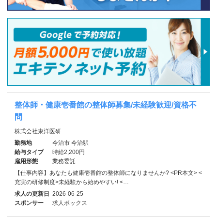
整体師・健康壱番館の整体師募集/未経験歓迎/資格不
問
株式会社東洋医研
勤務地
今治市 今治駅
給与タイプ
時給2,200円
雇用形態
業務委託
【仕事内容】あなたも健康壱番館の整体師になりませんか? <PR本文> <
充実の研修制度>未経験から始めやすい! <…
求人の更新日
2026-06-25
スポンサー
求人ボックス