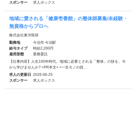
スポンサー
求人ボックス
地域に愛される「健康壱番館」の整体師募集/未経験・
無資格からプロへ
株式会社東洋医研
勤務地
今治市 今治駅
給与タイプ
時給2,200円
雇用形態
業務委託
【仕事内容】人生100年時代。地域に必要とされる「整体」の技を、今
から学びませんか? <PR本文> <一生モノの技…
求人の更新日
2026-06-25
スポンサー
求人ボックス