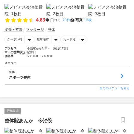
4.63
口コミ
70件
写真
13枚
接骨・整骨
マッサージ
整体
クーポン有
駐車場有
カード可
アクセス
今治駅から1.3km （徒歩17分）
本日の営業状況
定休日
価格帯
￥2,160〜￥6,480
メニュー
整体
スポーツ整体
全てのメニューを見る
店舗公式
整体院あんか 今治院