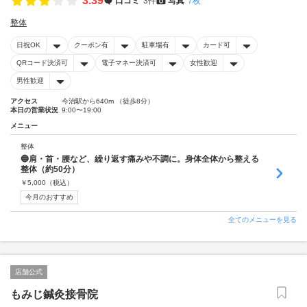
3.39
口コミ
3件
写真
7枚
整体
日祝OK
クーポン有
駐車場有
カード可
QRコード決済可
電子マネー決済可
女性歓迎
男性歓迎
アクセス
今治駅から640m （徒歩8分）
本日の営業状況
9:00〜19:00
メニュー
整体
🔵肩・首・腰など、繰り返す痛みや不調に。身体全体から整える
整体（約50分）
￥
5,000
（税込）
今月のおすすめ
全てのメニューを見る
店舗公式
もみじ鍼灸接骨院