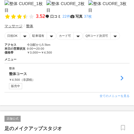
3.52
口コミ
22件
写真
37枚
マッサージ
整体
日祝OK
駐車場有
カード可
QRコード決済可
アクセス
今治駅から5.5km
本日の営業状況
9:00〜20:00
価格帯
￥3,000〜￥4,500
メニュー
整体
整体コース
￥
4,500
（非課税）
販売中
全てのメニューを見る
店舗公式
足のメイクアップスタジオ