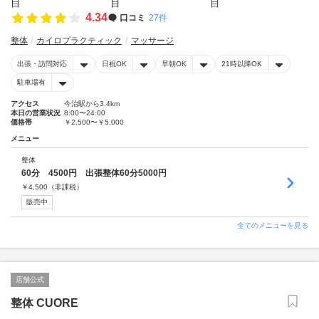
4.34
口コミ
27件
整体
カイロプラクティック
マッサージ
出張・訪問対応
日祝OK
早朝OK
21時以降OK
駐車場有
アクセス
今治駅から3.4km
本日の営業状況
8:00〜24:00
価格帯
￥2,500〜￥5,000
メニュー
整体
60分 4500円 出張整体60分5000円
￥
4,500
（非課税）
販売中
全てのメニューを見る
店舗公式
整体 CUORE