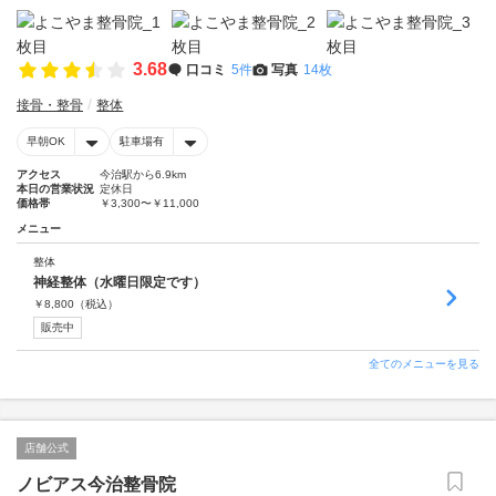
3.68
口コミ
5件
写真
14枚
接骨・整骨
整体
早朝OK
駐車場有
アクセス
今治駅から6.9km
本日の営業状況
定休日
価格帯
￥3,300〜￥11,000
メニュー
整体
神経整体（水曜日限定です）
￥
8,800
（税込）
販売中
全てのメニューを見る
店舗公式
ノビアス今治整骨院