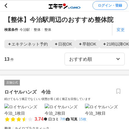
ログイン・登録
【整体】今治駅周辺のおすすめ整体院
変更
検索条件
今治駅
整体
整体
エキテンネット予約
日祝OK
早朝OK
21時以降OK
13
件
店舗公式
ロイヤルハンズ 今治
続けてもらう矯正でなくいい状態が長く続く矯正を目指しています
3.74
口コミ
7件
写真
15枚
整体
カイロプラクティック