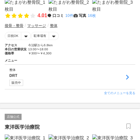
4.01
口コミ
10件
写真
16枚
接骨・整骨
マッサージ
整体
日祝OK
駐車場有
アクセス
今治駅から6.8km
本日の営業状況
13:00〜18:00
価格帯
￥300〜￥4,300
メニュー
整体
DRT
販売中
全てのメニューを見る
店舗公式
東洋医学治療院