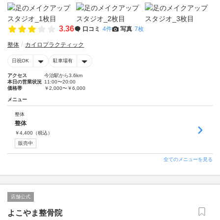
3.36
口コミ
4件
写真
7枚
整体
カイロプラクティック
日祝OK
駐車場有
アクセス
今治駅から3.6km
本日の営業状況
11:00〜20:00
価格帯
￥2,000〜￥6,000
メニュー
整体
整体
￥
4,400
（税込）
販売中
全てのメニューを見る
店舗公式
よこやま整骨院