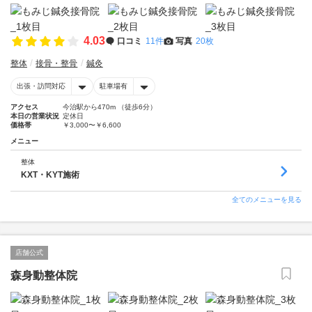
4.03
口コミ
11件
写真
20枚
整体
接骨・整骨
鍼灸
出張・訪問対応
駐車場有
アクセス
今治駅から470m （徒歩6分）
本日の営業状況
定休日
価格帯
￥3,000〜￥6,600
メニュー
整体
KXT・KYT施術
全てのメニューを見る
店舗公式
森身動整体院