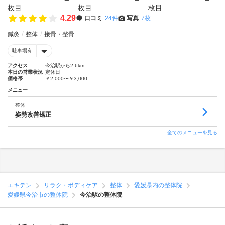
4.29
口コミ
24件
写真
7枚
鍼灸
整体
接骨・整骨
駐車場有
アクセス
今治駅から2.6km
本日の営業状況
定休日
価格帯
￥2,000〜￥3,000
メニュー
整体
姿勢改善矯正
全てのメニューを見る
エキテン
リラク・ボディケア
整体
愛媛県内の整体院
愛媛県今治市の整体院
今治駅の整体院