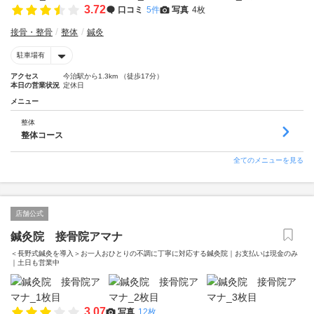
3.72
口コミ
5件
写真
4枚
接骨・整骨
整体
鍼灸
駐車場有
アクセス
今治駅から1.3km （徒歩17分）
本日の営業状況
定休日
メニュー
整体
整体コース
全てのメニューを見る
店舗公式
鍼灸院 接骨院アマナ
＜長野式鍼灸を導入＞お一人おひとりの不調に丁寧に対応する鍼灸院｜お支払いは現金のみ
｜土日も営業中
3.07
写真
12枚