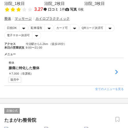
3.27
口コミ
1件
写真
6枚
整体
マッサージ
カイロプラクティック
日祝OK
駐車場有
カード可
QRコード決済可
電子マネー決済可
アクセス
今治駅から1.2km （徒歩16分）
本日の営業状況
9:00〜21:00
メニュー
整体
膝痛に特化した整体
￥
7,000
（非課税）
販売中
全てのメニューを見る
店舗公式
たまがわ整骨院