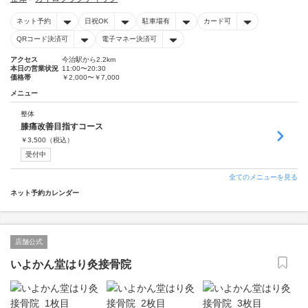
ネット予約
日祝OK
駐車場有
カード可
QRコード決済可
電子マネー決済可
アクセス
今治駅から2.2km
本日の営業状況
11:00〜20:30
価格帯
￥2,000〜￥7,000
メニュー
整体
膝痛改善目指すコース
￥
3,500
（税込）
受付中
全てのメニューを見る
ネット予約カレンダー
店舗公式
いよかん堂はり灸接骨院