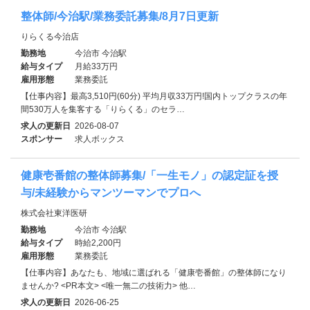
整体師/今治駅/業務委託募集/8月7日更新
りらくる今治店
勤務地
今治市 今治駅
給与タイプ
月給33万円
雇用形態
業務委託
【仕事内容】最高3,510円(60分) 平均月収33万円!国内トップクラスの年
間530万人を集客する「りらくる」のセラ…
求人の更新日
2026-08-07
スポンサー
求人ボックス
健康壱番館の整体師募集/「一生モノ」の認定証を授
与/未経験からマンツーマンでプロへ
株式会社東洋医研
勤務地
今治市 今治駅
給与タイプ
時給2,200円
雇用形態
業務委託
【仕事内容】あなたも、地域に選ばれる「健康壱番館」の整体師になり
ませんか? <PR本文> <唯一無二の技術力> 他…
求人の更新日
2026-06-25