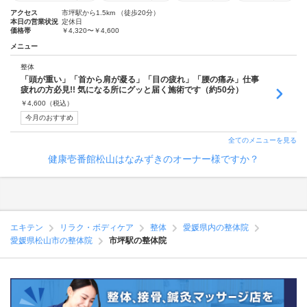
アクセス
市坪駅から1.5km （徒歩20分）
本日の営業状況
定休日
価格帯
￥4,320〜￥4,600
メニュー
整体
「頭が重い」「首から肩が凝る」「目の疲れ」「腰の痛み」仕事
疲れの方必見!! 気になる所にグッと届く施術です（約50分）
￥
4,600
（税込）
今月のおすすめ
全てのメニューを見る
健康壱番館松山はなみずきのオーナー様ですか？
エキテン
リラク・ボディケア
整体
愛媛県内の整体院
愛媛県松山市の整体院
市坪駅の整体院