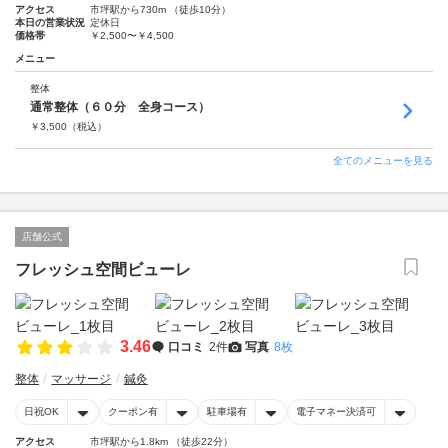
アクセス
市坪駅から730m （徒歩10分）
本日の営業状況
定休日
価格帯
￥2,500〜￥4,500
メニュー
整体
通常整体（６０分 全身コース）
￥
3,500
（税込）
全てのメニューを見る
店舗公式
フレッシュ空間ビューレ
3.46
口コミ
2件
写真
8枚
整体
マッサージ
鍼灸
日祝OK
クーポン有
駐車場有
電子マネー決済可
アクセス
市坪駅から1.8km （徒歩22分）