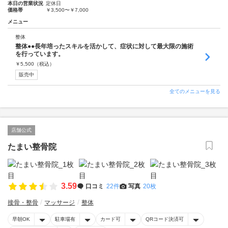
本日の営業状況
定休日
価格帯
￥3,500〜￥7,000
メニュー
整体
整体●●長年培ったスキルを活かして、症状に対して最大限の施術
を行っています。
￥
5,500
（税込）
販売中
全てのメニューを見る
店舗公式
たまい整骨院
3.59
口コミ
22件
写真
20枚
接骨・整骨
マッサージ
整体
早朝OK
駐車場有
カード可
QRコード決済可