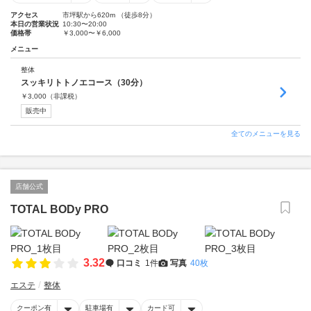
アクセス
市坪駅から620m （徒歩8分）
本日の営業状況
10:30〜20:00
価格帯
￥3,000〜￥6,000
メニュー
整体
スッキリトトノエコース（30分）
￥
3,000
（非課税）
販売中
全てのメニューを見る
店舗公式
TOTAL BODy PRO
3.32
口コミ
1件
写真
40枚
エステ
整体
クーポン有
駐車場有
カード可