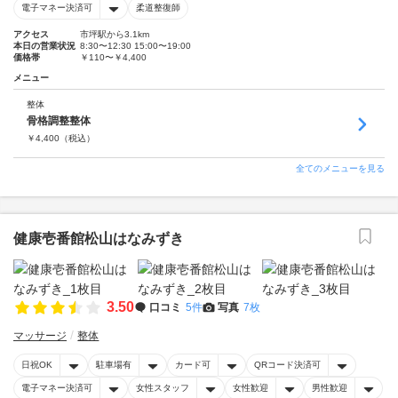
電子マネー決済可
柔道整復師
アクセス
市坪駅から3.1km
本日の営業状況
8:30〜12:30 15:00〜19:00
価格帯
￥110〜￥4,400
メニュー
整体
骨格調整整体
￥
4,400
（税込）
全てのメニューを見る
健康壱番館松山はなみずき
3.50
口コミ
5件
写真
7枚
マッサージ
整体
日祝OK
駐車場有
カード可
QRコード決済可
電子マネー決済可
女性スタッフ
女性歓迎
男性歓迎