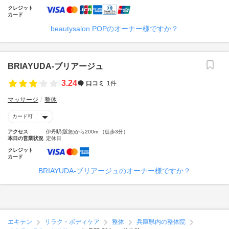
クレジット
カード
beautysalon POPのオーナー様ですか？
BRIAYUDA-ブリアージュ
3.24
口コミ
1件
マッサージ
整体
カード可
アクセス
伊丹駅(阪急)から200m （徒歩3分）
本日の営業状況
定休日
クレジット
カード
BRIAYUDA-ブリアージュのオーナー様ですか？
エキテン
リラク・ボディケア
整体
兵庫県内の整体院