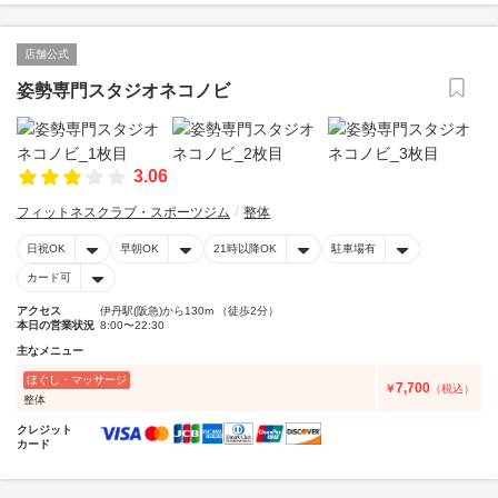
店舗公式
姿勢専門スタジオネコノビ
3.06
フィットネスクラブ・スポーツジム
整体
日祝OK
早朝OK
21時以降OK
駐車場有
カード可
アクセス
伊丹駅(阪急)から130m （徒歩2分）
本日の営業状況
8:00〜22:30
主なメニュー
ほぐし・マッサージ
7,700
￥
（税込）
整体
クレジット
カード