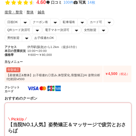
4.60
口コミ
100件
写真
14枚
接骨・整骨
整体
鍼灸
日祝OK
クーポン有
駐車場有
カード可
QRコード決済可
電子マネー決済可
女性歓迎
男性歓迎
お子様連れOK
アクセス
伊丹駅(阪急)から1.2km （徒歩15分）
本日の営業状況
10:00〜20:00
価格帯
￥600〜￥80,000
主なメニュー
骨盤矯正
4,500
￥
（税込）
【産後矯正&整体】お子様連れ◎歪み,体型変化,骨盤矯正[AI 姿勢分析
付]初回\4500
クレジット
カード
おすすめのクーポン
45
PickUp
【当院NO.1人気】姿勢矯正＆マッサージで疲労とおさ
らば