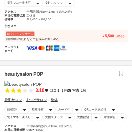
電子マネー決済可
女性スタッフ
アクセス
伊丹駅(阪急)から1km （徒歩14分）
本日の営業状況
定休日
価格帯
￥1,400〜￥6,160
主なメニュー
ほぐし・マッサージ
5,500
￥
（税込）
自律神経の乱れなどでお悩みの方！45分
クレジット
カード
beautysalon POP
3.18
口コミ
1件
写真
1枚
脱毛サロン
まつげサロン
整体
日祝OK
駐車場有
カード可
QRコード決済可
電子マネー決済可
女性スタッフ
女性歓迎
男性歓迎
アクセス
伊丹駅(阪急)から140m （徒歩2分）
本日の営業状況
9:00〜18:30