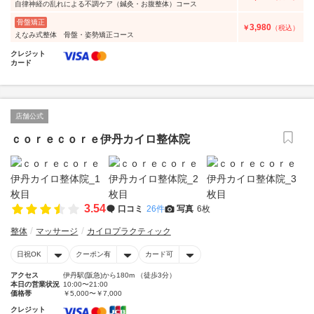
自律神経の乱れによる不調ケア（鍼灸・お腹整体）コース
骨盤矯正
3,980
￥
（税込）
えなみ式整体 骨盤・姿勢矯正コース
クレジット
カード
店舗公式
ｃｏｒｅｃｏｒｅ伊丹カイロ整体院
3.54
口コミ
26件
写真
6枚
整体
マッサージ
カイロプラクティック
日祝OK
クーポン有
カード可
アクセス
伊丹駅(阪急)から180m （徒歩3分）
本日の営業状況
10:00〜21:00
価格帯
￥5,000〜￥7,000
クレジット