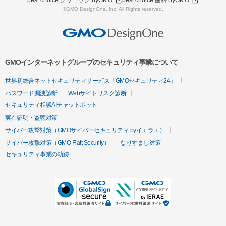
best choice クリニック byGMO
best choice 歯科 byGMO
©GMO DesignOne, Inc. All Rights reserved.
GMOインターネットグループのセキュリティ事業について
世界初総合ネットセキュリティサービス「GMOセキュリティ24」
パスワード漏洩診断
Webサイトリスク診断
セキュリティ相談AIチャットボット
実在証明・盗聴対策
サイバー攻撃対策（GMOサイバーセキュリティ byイエラエ）
サイバー攻撃対策（GMO Flatt Security）
なりすまし対策
セキュリティ事業の軌跡