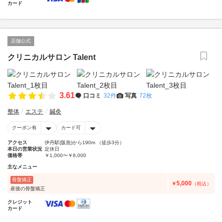
カード
店舗公式
クリニカルサロン Talent
3.61
口コミ
32件
写真
72枚
整体
エステ
鍼灸
クーポン有
カード可
アクセス
伊丹駅(阪急)から190m （徒歩3分）
本日の営業状況
定休日
価格帯
￥1,000〜￥8,000
主なメニュー
骨盤矯正
5,000
￥
（税込）
産後の骨盤矯正
クレジット
カード