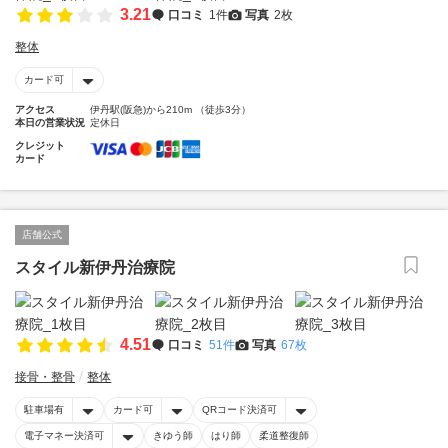
3.21
口コミ
1件
写真
2枚
整体
カード可
アクセス
伊丹駅(阪急)から210m （徒歩3分）
本日の営業状況
定休日
クレジット
カード
店舗公式
スタイル新伊丹治療院
4.51
口コミ
51件
写真
67枚
接骨・整骨
整体
駐車場有
カード可
QRコード決済可
電子マネー決済可
きゆう師
はり師
柔道整復師