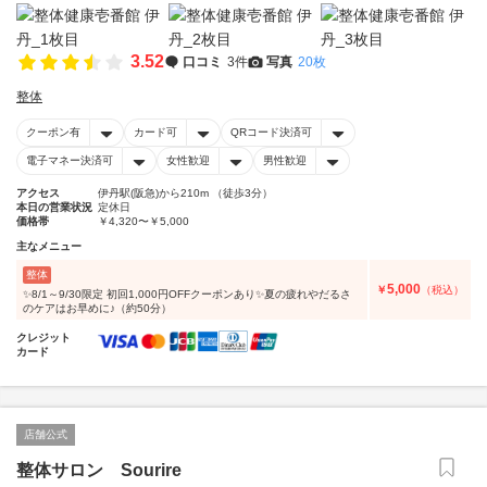
3.52
口コミ
3件
写真
20枚
整体
クーポン有
カード可
QRコード決済可
電子マネー決済可
女性歓迎
男性歓迎
アクセス
伊丹駅(阪急)から210m （徒歩3分）
本日の営業状況
定休日
価格帯
￥4,320〜￥5,000
主なメニュー
整体
5,000
￥
（税込）
✨8/1～9/30限定 初回1,000円OFFクーポンあり✨夏の疲れやだるさ
のケアはお早めに♪（約50分）
クレジット
カード
店舗公式
整体サロン Sourire