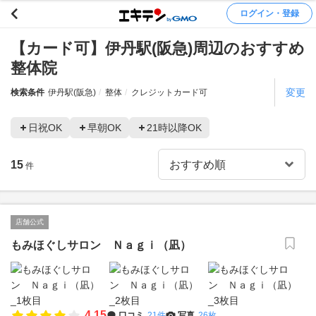
ログイン・登録
【カード可】伊丹駅(阪急)周辺のおすすめ
整体院
変更
検索条件
伊丹駅(阪急)
整体
クレジットカード可
日祝OK
早朝OK
21時以降OK
15
件
店舗公式
もみほぐしサロン Ｎａｇｉ（凪）
4.15
口コミ
21件
写真
26枚