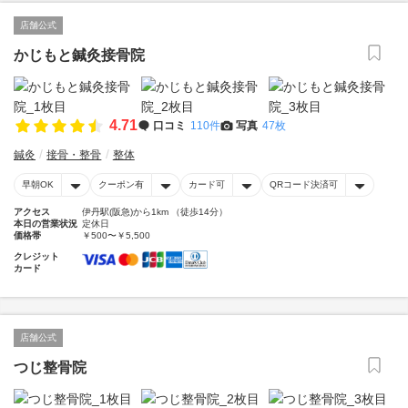
店舗公式
かじもと鍼灸接骨院
4.71
口コミ
110件
写真
47枚
鍼灸
接骨・整骨
整体
早朝OK
クーポン有
カード可
QRコード決済可
アクセス
伊丹駅(阪急)から1km （徒歩14分）
本日の営業状況
定休日
価格帯
￥500〜￥5,500
クレジット
カード
店舗公式
つじ整骨院