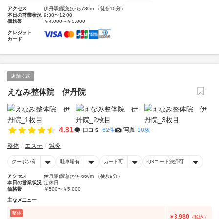
アクセス
伊丹駅(阪急)から780m （徒歩10分）
本日の営業状況
9:30〜12:00
価格帯
￥4,000〜￥5,000
クレジット
カード
店舗公式
えなみ整体院 伊丹院
4.81
口コミ
62件
写真
18枚
整体
エステ
鍼灸
クーポン有
駐車場有
カード可
QRコード決済可
アクセス
伊丹駅(阪急)から660m （徒歩9分）
本日の営業状況
定休日
価格帯
￥500〜￥5,000
主なメニュー
整体
3,980
￥
（税込）