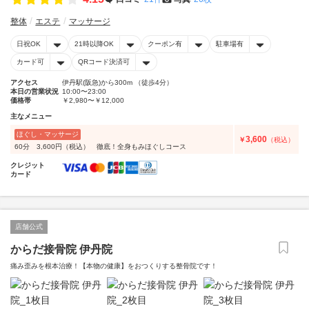
整体
エステ
マッサージ
日祝OK
21時以降OK
クーポン有
駐車場有
カード可
QRコード決済可
アクセス
伊丹駅(阪急)から300m （徒歩4分）
本日の営業状況
10:00〜23:00
価格帯
￥2,980〜￥12,000
主なメニュー
ほぐし・マッサージ
3,600
￥
（税込）
60分 3,600円（税込） 徹底！全身もみほぐしコース
クレジット
カード
店舗公式
からだ接骨院 伊丹院
痛み歪みを根本治療！【本物の健康】をおつくりする整骨院です！