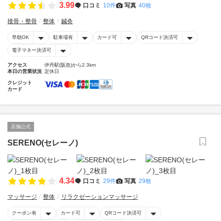
3.99
口コミ
10件
写真
40枚
接骨・整骨
整体
鍼灸
早朝OK
駐車場有
カード可
QRコード決済可
電子マネー決済可
アクセス
伊丹駅(阪急)から2.3km
本日の営業状況
定休日
クレジット
カード
店舗公式
SERENO(セレーノ)
4.34
口コミ
29件
写真
29枚
マッサージ
整体
リラクゼーションマッサージ
クーポン有
カード可
QRコード決済可