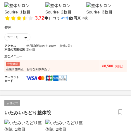
3.72
口コミ
45件
写真
3枚
整体
カード可
アクセス
伊丹駅(阪急)から150m （徒歩2分）
本日の営業状況
定休日
主なメニュー
骨盤矯正
8,500
￥
（税込）
産後骨盤矯正 お得な回数券あり
クレジット
カード
店舗公式
いたみいろどり整体院