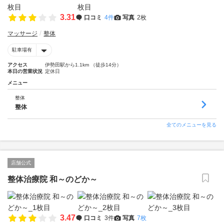
3.31
口コミ
4件
写真
2枚
マッサージ
整体
駐車場有
アクセス
伊勢田駅から1.1km （徒歩14分）
本日の営業状況
定休日
メニュー
整体
整体
全てのメニューを見る
店舗公式
整体治療院 和～のどか～
3.47
口コミ
3件
写真
7枚