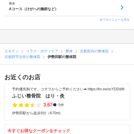
整体
Aコース（けがへの施術など）
全てのメニューを見る
エキテン
リラク・ボディケア
整体
京都府内の整体院
京都府宇治市の整体院
伊勢田駅の整体院
お近くのお店
予約優先制です。コチラからご予約ください➡︎ https://lin.ee/xcYDDdM
ふじい整骨院 はり・灸
3.67
5件
伊勢田駅から徒歩9分（670m)
今すぐお得なクーポンをチェック