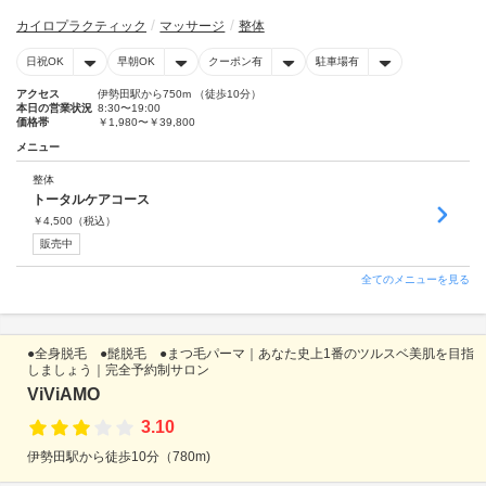
カイロプラクティック
マッサージ
整体
日祝OK
早朝OK
クーポン有
駐車場有
アクセス
伊勢田駅から750m （徒歩10分）
本日の営業状況
8:30〜19:00
価格帯
￥1,980〜￥39,800
メニュー
整体
トータルケアコース
￥
4,500
（税込）
販売中
全てのメニューを見る
●全身脱毛 ●髭脱毛 ●まつ毛パーマ｜あなた史上1番のツルスベ美肌を目指
しましょう｜完全予約制サロン
ViViAMO
3.10
伊勢田駅から徒歩10分（780m)