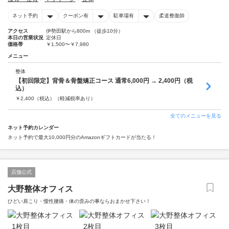
ネット予約
クーポン有
駐車場有
柔道整復師
アクセス
伊勢田駅から800m （徒歩10分）
本日の営業状況
定休日
価格帯
￥1,500〜￥7,980
メニュー
整体
【初回限定】背骨＆骨盤矯正コース 通常6,000円 → 2,400円（税
込）
￥
2,400
（税込）
（軽減税率あり）
全てのメニューを見る
ネット予約カレンダー
ネット予約で最大10,000円分のAmazonギフトカードが当たる！
店舗公式
大野整体オフィス
ひどい肩こり・慢性腰痛・体の歪みの事ならおまかせ下さい！