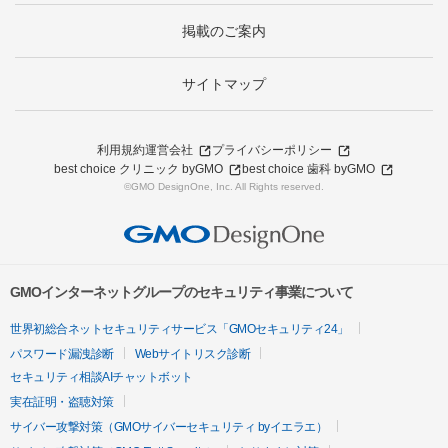
掲載のご案内
サイトマップ
利用規約
運営会社
プライバシーポリシー
best choice クリニック byGMO
best choice 歯科 byGMO
©GMO DesignOne, Inc. All Rights reserved.
GMOインターネットグループのセキュリティ事業について
世界初総合ネットセキュリティサービス「GMOセキュリティ24」
パスワード漏洩診断
Webサイトリスク診断
セキュリティ相談AIチャットボット
実在証明・盗聴対策
サイバー攻撃対策（GMOサイバーセキュリティ byイエラエ）