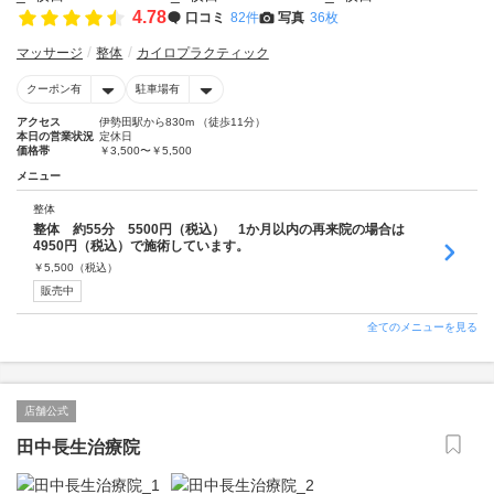
4.78
口コミ
82件
写真
36枚
マッサージ
整体
カイロプラクティック
クーポン有
駐車場有
アクセス
伊勢田駅から830m （徒歩11分）
本日の営業状況
定休日
価格帯
￥3,500〜￥5,500
メニュー
整体
整体 約55分 5500円（税込） 1か月以内の再来院の場合は
4950円（税込）で施術しています。
￥
5,500
（税込）
販売中
全てのメニューを見る
店舗公式
田中長生治療院