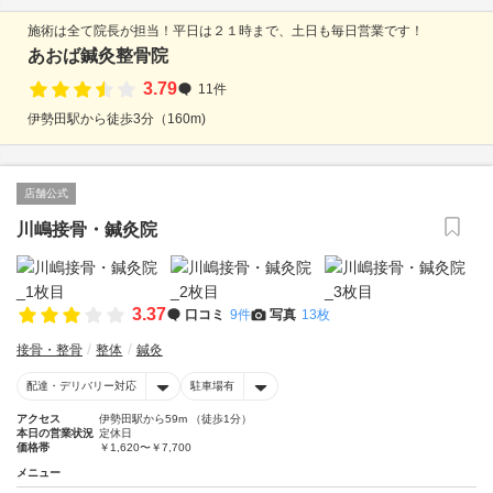
施術は全て院長が担当！平日は２１時まで、土日も毎日営業です！
あおば鍼灸整骨院
3.79
11件
伊勢田駅から徒歩3分（160m)
店舗公式
川嶋接骨・鍼灸院
3.37
口コミ
9件
写真
13枚
接骨・整骨
整体
鍼灸
配達・デリバリー対応
駐車場有
アクセス
伊勢田駅から59m （徒歩1分）
本日の営業状況
定休日
価格帯
￥1,620〜￥7,700
メニュー