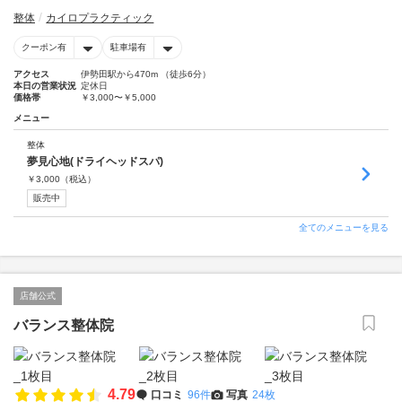
整体
カイロプラクティック
クーポン有
駐車場有
アクセス
伊勢田駅から470m （徒歩6分）
本日の営業状況
定休日
価格帯
￥3,000〜￥5,000
メニュー
整体
夢見心地(ドライヘッドスパ)
￥
3,000
（税込）
販売中
全てのメニューを見る
店舗公式
バランス整体院
4.79
口コミ
96件
写真
24枚