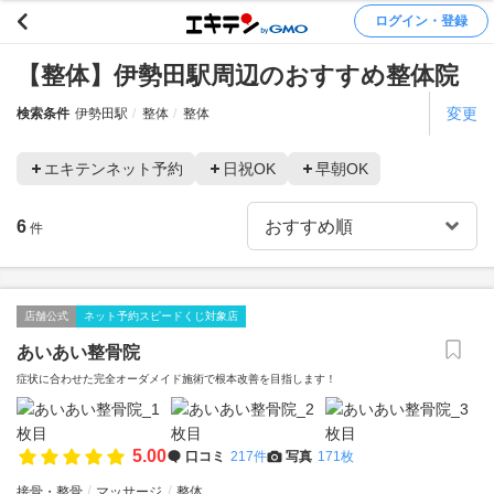
ログイン・登録
【整体】伊勢田駅周辺のおすすめ整体院
変更
検索条件
伊勢田駅
整体
整体
エキテンネット予約
日祝OK
早朝OK
6
件
店舗公式
ネット予約スピードくじ対象店
あいあい整骨院
症状に合わせた完全オーダメイド施術で根本改善を目指します！
5.00
口コミ
217件
写真
171枚
接骨・整骨
マッサージ
整体