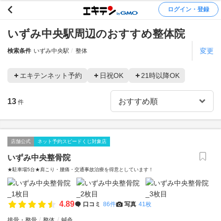
ログイン・登録
いずみ中央駅周辺のおすすめ整体院
変更
検索条件
いずみ中央駅
整体
エキテンネット予約
日祝OK
21時以降OK
13
件
店舗公式
ネット予約スピードくじ対象店
いずみ中央整骨院
★駐車場5台★肩こり・腰痛・交通事故治療を得意としています！
4.89
口コミ
86件
写真
41枚
接骨・整骨
整体
鍼灸