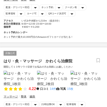
配達・デリバリー対応
ネット予約
クーポン有
駐車場有
カード可
QRコード決済可
アクセス
いずみ中央駅から210m （徒歩3分）
本日の営業状況
9:00〜12:00 15:00〜18:00
価格帯
￥800〜￥3,200
ネット予約カレンダー
ネット予約で最大10,000円分のAmazonギフトカードが当たる！
店舗公式
はり・灸・マッサージ かわくら治療院
開院して１３年ツライ症状でお悩みの方お気軽にお越しください
4.22
口コミ
14件
写真
15枚
マッサージ
整体
鍼灸
配達・デリバリー対応
21時以降OK
駐車場有