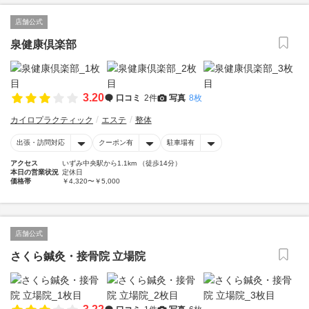
店舗公式
泉健康倶楽部
3.20
口コミ
2件
写真
8枚
カイロプラクティック
エステ
整体
出張・訪問対応
クーポン有
駐車場有
アクセス
いずみ中央駅から1.1km （徒歩14分）
本日の営業状況
定休日
価格帯
￥4,320〜￥5,000
店舗公式
さくら鍼灸・接骨院 立場院