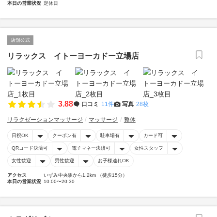
本日の営業状況
定休日
店舗公式
リラックス イトーヨーカドー立場店
3.88
口コミ
11件
写真
28枚
リラクゼーションマッサージ
マッサージ
整体
日祝OK
クーポン有
駐車場有
カード可
QRコード決済可
電子マネー決済可
女性スタッフ
女性歓迎
男性歓迎
お子様連れOK
アクセス
いずみ中央駅から1.2km （徒歩15分）
本日の営業状況
10:00〜20:30