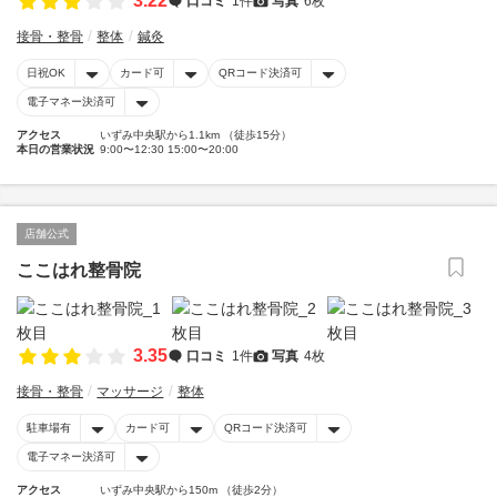
3.22
口コミ
1件
写真
6枚
接骨・整骨
整体
鍼灸
日祝OK
カード可
QRコード決済可
電子マネー決済可
アクセス
いずみ中央駅から1.1km （徒歩15分）
本日の営業状況
9:00〜12:30 15:00〜20:00
店舗公式
ここはれ整骨院
3.35
口コミ
1件
写真
4枚
接骨・整骨
マッサージ
整体
駐車場有
カード可
QRコード決済可
電子マネー決済可
アクセス
いずみ中央駅から150m （徒歩2分）