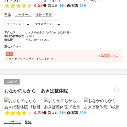
4.52
口コミ
44件
写真
11枚
整体
マッサージ
接骨・整骨
クーポン有
女性スタッフ
アクセス
いずみ中央駅から470m （徒歩6分）
本日の営業状況
定休日
価格帯
￥2,280〜￥5,200
主なメニュー
整体
3,100
￥
（税込）
リラクゼーションボディ(もみほぐし)
店舗公式
おなかのちから あきば整体院
4.29
口コミ
34件
写真
17枚
マッサージ
整体