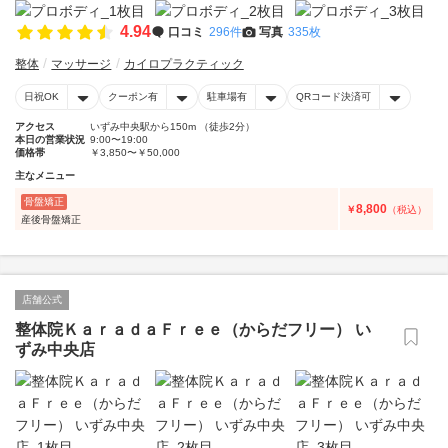
4.94
口コミ
296件
写真
335枚
整体
マッサージ
カイロプラクティック
日祝OK
クーポン有
駐車場有
QRコード決済可
アクセス
いずみ中央駅から150m （徒歩2分）
本日の営業状況
9:00〜19:00
価格帯
￥3,850〜￥50,000
主なメニュー
骨盤矯正
8,800
￥
（税込）
産後骨盤矯正
店舗公式
整体院ＫａｒａｄａＦｒｅｅ（からだフリー） い
ずみ中央店