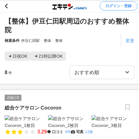
ログイン・登録
【整体】伊豆仁田駅周辺のおすすめ整体
院
変更
検索条件
伊豆仁田駅
整体
整体
日祝OK
21時以降OK
8
件
店舗公式
総合ケアサロン Cocoron
3.29
口コミ
4件
写真
12枚