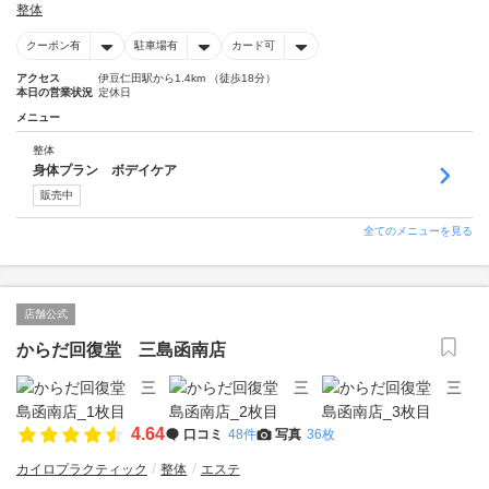
整体
クーポン有
駐車場有
カード可
アクセス
伊豆仁田駅から1.4km （徒歩18分）
本日の営業状況
定休日
メニュー
整体
身体プラン ボデイケア
販売中
全てのメニューを見る
店舗公式
からだ回復堂 三島函南店
4.64
口コミ
48件
写真
36枚
カイロプラクティック
整体
エステ