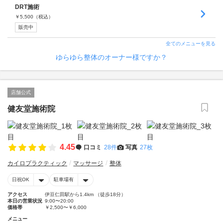
DRT施術
￥
5,500
（税込）
販売中
全てのメニューを見る
ゆらゆら整体のオーナー様ですか？
店舗公式
健友堂施術院
4.45
口コミ
28件
写真
27枚
カイロプラクティック
マッサージ
整体
日祝OK
駐車場有
アクセス
伊豆仁田駅から1.4km （徒歩18分）
本日の営業状況
9:00〜20:00
価格帯
￥2,500〜￥6,000
メニュー