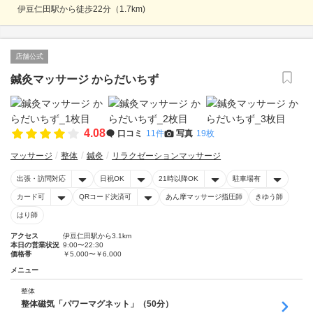
伊豆仁田駅から徒歩22分（1.7km)
店舗公式
鍼灸マッサージ からだいちず
4.08
口コミ
11件
写真
19枚
マッサージ
整体
鍼灸
リラクゼーションマッサージ
出張・訪問対応
日祝OK
21時以降OK
駐車場有
カード可
QRコード決済可
あん摩マッサージ指圧師
きゆう師
はり師
アクセス
伊豆仁田駅から3.1km
本日の営業状況
9:00〜22:30
価格帯
￥5,000〜￥6,000
メニュー
整体
整体磁気「パワーマグネット」（50分）