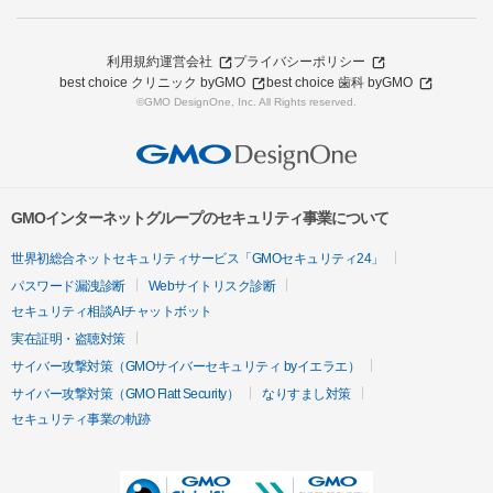
利用規約
運営会社
プライバシーポリシー
best choice クリニック byGMO
best choice 歯科 byGMO
©GMO DesignOne, Inc. All Rights reserved.
GMOインターネットグループのセキュリティ事業について
世界初総合ネットセキュリティサービス「GMOセキュリティ24」
パスワード漏洩診断
Webサイトリスク診断
セキュリティ相談AIチャットボット
実在証明・盗聴対策
サイバー攻撃対策（GMOサイバーセキュリティ byイエラエ）
サイバー攻撃対策（GMO Flatt Security）
なりすまし対策
セキュリティ事業の軌跡