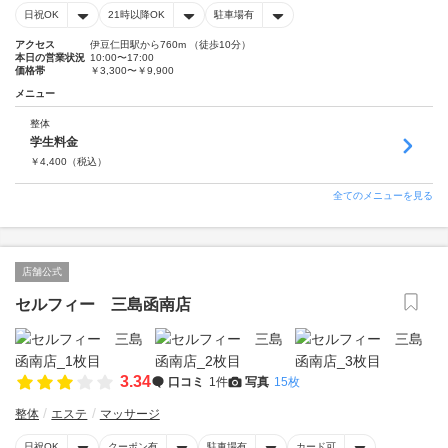
日祝OK
21時以降OK
駐車場有
アクセス
伊豆仁田駅から760m （徒歩10分）
本日の営業状況
10:00〜17:00
価格帯
￥3,300〜￥9,900
メニュー
整体
学生料金
￥
4,400
（税込）
全てのメニューを見る
店舗公式
セルフィー 三島函南店
3.34
口コミ
1件
写真
15枚
整体
エステ
マッサージ
日祝OK
クーポン有
駐車場有
カード可