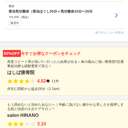
整体
骨法気功整体（骨法ほぐし50分＋気功整体10分〜20分
￥
6,000
（税込）
販売中
全てのメニューを見る
50%OFF
今すぐお得なクーポンをチェック
再度リピート率が高い!!＜行ったら結果が出る＞体の痛みに強い整骨院‼︎交通
事故治療も経験豊富で安心！
はしば接骨院
4.02
11件
伊豆仁田駅から徒歩26分（2.1km)
もう諦めないと決めたあなたへ｜年齢に負けない健やかな美しさを後押しす
る肌と頭皮の土台ケアサロン＊
salon HINANO
3.10