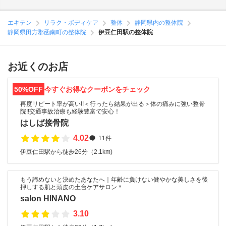
エキテン
リラク・ボディケア
整体
静岡県内の整体院
静岡県田方郡函南町の整体院
伊豆仁田駅の整体院
お近くのお店
50%OFF
今すぐお得なクーポンをチェック
再度リピート率が高い!!＜行ったら結果が出る＞体の痛みに強い整骨
院‼︎交通事故治療も経験豊富で安心！
はしば接骨院
4.02
11件
伊豆仁田駅から徒歩26分（2.1km)
もう諦めないと決めたあなたへ｜年齢に負けない健やかな美しさを後
押しする肌と頭皮の土台ケアサロン＊
salon HINANO
3.10