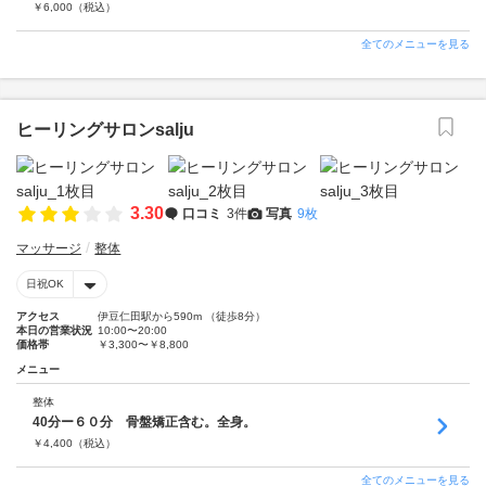
￥
6,000
（税込）
全てのメニューを見る
ヒーリングサロンsalju
3.30
口コミ
3件
写真
9枚
マッサージ
整体
日祝OK
アクセス
伊豆仁田駅から590m （徒歩8分）
本日の営業状況
10:00〜20:00
価格帯
￥3,300〜￥8,800
メニュー
整体
40分ー６０分 骨盤矯正含む。全身。
￥
4,400
（税込）
全てのメニューを見る