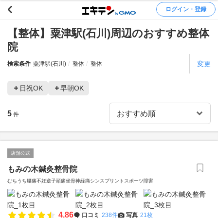
ログイン・登録
【整体】粟津駅(石川)周辺のおすすめ整体
院
変更
検索条件
粟津駅(石川)
整体
整体
日祝OK
早朝OK
5
件
店舗公式
もみの木鍼灸整骨院
むちうち腰痛不妊逆子頭痛坐骨神経痛シンスプリントスポーツ障害
4.86
口コミ
238件
写真
21枚