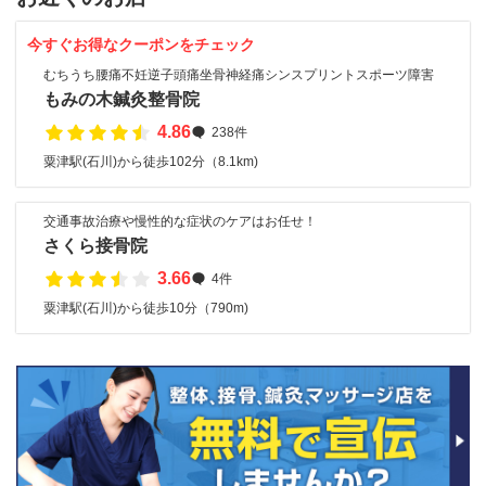
今すぐお得なクーポンをチェック
むちうち腰痛不妊逆子頭痛坐骨神経痛シンスプリントスポーツ障害
もみの木鍼灸整骨院
4.86
238件
粟津駅(石川)から徒歩102分（8.1km)
交通事故治療や慢性的な症状のケアはお任せ！
さくら接骨院
3.66
4件
粟津駅(石川)から徒歩10分（790m)