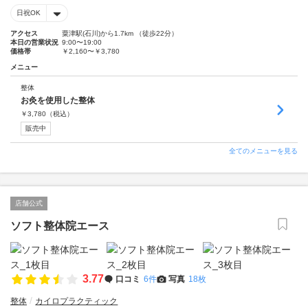
日祝OK
アクセス
粟津駅(石川)から1.7km （徒歩22分）
本日の営業状況
9:00〜19:00
価格帯
￥2,160〜￥3,780
メニュー
整体
お灸を使用した整体
￥
3,780
（税込）
販売中
全てのメニューを見る
店舗公式
ソフト整体院エース
3.77
口コミ
6件
写真
18枚
整体
カイロプラクティック