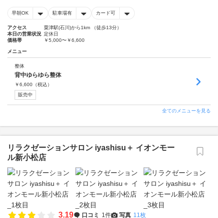
早朝OK
駐車場有
カード可
アクセス
粟津駅(石川)から1km （徒歩13分）
本日の営業状況
定休日
価格帯
￥5,000〜￥6,600
メニュー
整体
背中ゆらゆら整体
￥
6,600
（税込）
販売中
全てのメニューを見る
リラクゼーションサロン iyashisu＋ イオンモー
ル新小松店
3.19
口コミ
1件
写真
11枚