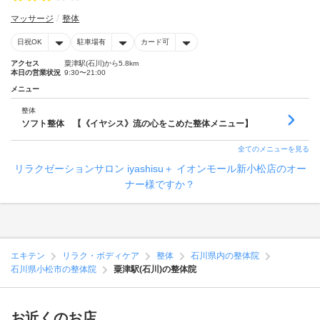
マッサージ
整体
日祝OK
駐車場有
カード可
アクセス
粟津駅(石川)から5.8km
本日の営業状況
9:30〜21:00
メニュー
整体
ソフト整体 【《イヤシス》流の心をこめた整体メニュー】
全てのメニューを見る
リラクゼーションサロン iyashisu＋ イオンモール新小松店のオー
ナー様ですか？
エキテン
リラク・ボディケア
整体
石川県内の整体院
石川県小松市の整体院
粟津駅(石川)の整体院
お近くのお店