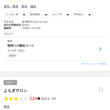
接骨・整骨
整体
鍼灸
クーポン有
駐車場有
カード可
予約あり
アクセス
粟津駅(石川)から8.1km
本日の営業状況
定休日
価格帯
￥980〜￥5,500
メニュー
整体
顎周りの整体コース
￥
3,300
（税込）
販売中
全てのメニューを見る
店舗公式
よもぎサロン
3.24
口コミ
1件
整体