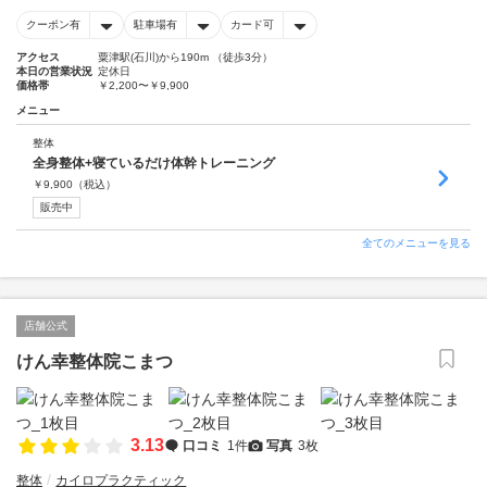
クーポン有
駐車場有
カード可
アクセス
粟津駅(石川)から190m （徒歩3分）
本日の営業状況
定休日
価格帯
￥2,200〜￥9,900
メニュー
整体
全身整体+寝ているだけ体幹トレーニング
￥
9,900
（税込）
販売中
全てのメニューを見る
店舗公式
けん幸整体院こまつ
3.13
口コミ
1件
写真
3枚
整体
カイロプラクティック