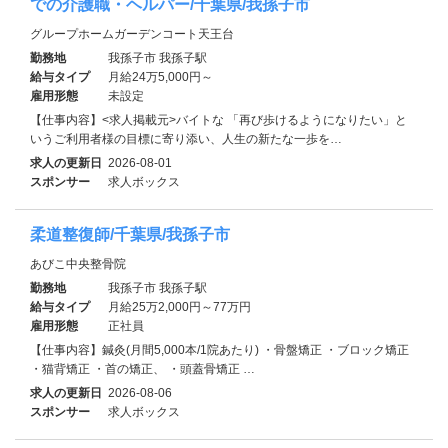
での介護職・ヘルパー/千葉県/我孫子市
グループホームガーデンコート天王台
勤務地
我孫子市 我孫子駅
給与タイプ
月給24万5,000円～
雇用形態
未設定
【仕事内容】<求人掲載元>バイトな 「再び歩けるようになりたい」と
いうご利用者様の目標に寄り添い、人生の新たな一歩を…
求人の更新日
2026-08-01
スポンサー
求人ボックス
柔道整復師/千葉県/我孫子市
あびこ中央整骨院
勤務地
我孫子市 我孫子駅
給与タイプ
月給25万2,000円～77万円
雇用形態
正社員
【仕事内容】鍼灸(月間5,000本/1院あたり) ・骨盤矯正 ・ブロック矯正
・猫背矯正 ・首の矯正、 ・頭蓋骨矯正 …
求人の更新日
2026-08-06
スポンサー
求人ボックス