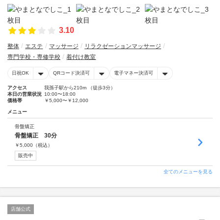
3.10
整体
エステ
マッサージ
リラクゼーションマッサージ
専門学校・専修学校
着付け教室
日祝OK
QRコード決済可
電子マネー決済可
アクセス
我孫子駅から210m （徒歩3分）
本日の営業状況
10:00〜18:00
価格帯
￥5,000〜￥12,000
メニュー
骨盤矯正
骨盤矯正 30分
￥
5,000
（税込）
販売中
全てのメニューを見る
店舗公式