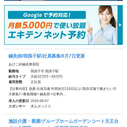
鍼灸師/我孫子駅/社員募集/8月7日更新
あびこ絆鍼灸整骨院
勤務地
我孫子市 我孫子駅
給与タイプ
月給32万円～60万円
雇用形態
正社員
【仕事内容】急募 社保完備 年間休日110日以上! 既存店舗で働きたい方
大募集!! <募集職種> 鍼灸師 <仕事内…
求人の更新日
2026-08-07
スポンサー
求人ボックス
施設介護・看護/グループホームガーデンコート天王台