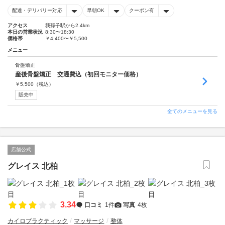
配達・デリバリー対応
早朝OK
クーポン有
アクセス
我孫子駅から2.4km
本日の営業状況
8:30〜18:30
価格帯
￥4,400〜￥5,500
メニュー
骨盤矯正
産後骨盤矯正 交通費込（初回モニター価格）
￥
5,500
（税込）
販売中
全てのメニューを見る
店舗公式
グレイス 北柏
3.34
口コミ
1件
写真
4枚
カイロプラクティック
マッサージ
整体