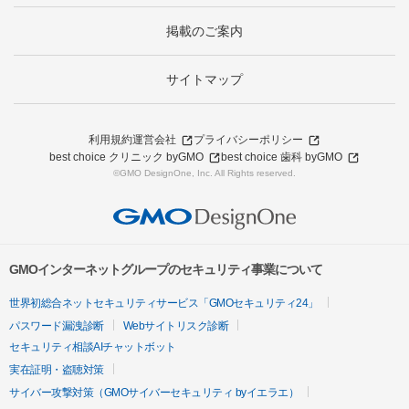
掲載のご案内
サイトマップ
利用規約
運営会社
プライバシーポリシー
best choice クリニック byGMO
best choice 歯科 byGMO
©GMO DesignOne, Inc. All Rights reserved.
GMOインターネットグループのセキュリティ事業について
世界初総合ネットセキュリティサービス「GMOセキュリティ24」
パスワード漏洩診断
Webサイトリスク診断
セキュリティ相談AIチャットボット
実在証明・盗聴対策
サイバー攻撃対策（GMOサイバーセキュリティ byイエラエ）