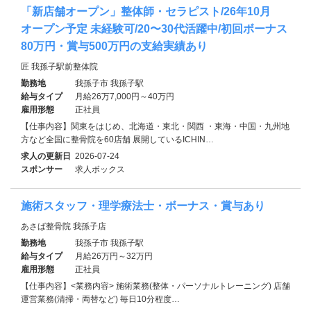
「新店舗オープン」整体師・セラピスト/26年10月
オープン予定 未経験可/20〜30代活躍中/初回ボーナス
80万円・賞与500万円の支給実績あり
匠 我孫子駅前整体院
勤務地
我孫子市 我孫子駅
給与タイプ
月給26万7,000円～40万円
雇用形態
正社員
【仕事内容】関東をはじめ、北海道・東北・関西 ・東海・中国・九州地
方など全国に整骨院を60店舗 展開しているICHIN…
求人の更新日
2026-07-24
スポンサー
求人ボックス
施術スタッフ・理学療法士・ボーナス・賞与あり
あさば整骨院 我孫子店
勤務地
我孫子市 我孫子駅
給与タイプ
月給26万円～32万円
雇用形態
正社員
【仕事内容】<業務内容> 施術業務(整体・パーソナルトレーニング) 店舗
運営業務(清掃・両替など) 毎日10分程度…