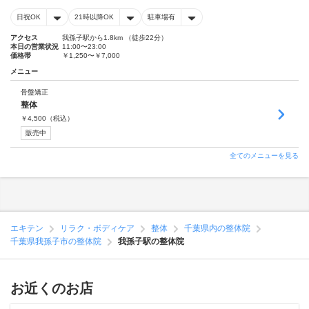
日祝OK
21時以降OK
駐車場有
アクセス
我孫子駅から1.8km （徒歩22分）
本日の営業状況
11:00〜23:00
価格帯
￥1,250〜￥7,000
メニュー
骨盤矯正
整体
￥
4,500
（税込）
販売中
全てのメニューを見る
エキテン
リラク・ボディケア
整体
千葉県内の整体院
千葉県我孫子市の整体院
我孫子駅の整体院
お近くのお店