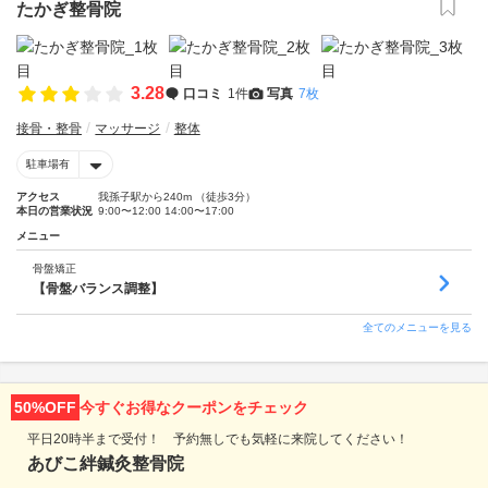
たかぎ整骨院
3.28
口コミ
1件
写真
7枚
接骨・整骨
マッサージ
整体
駐車場有
アクセス
我孫子駅から240m （徒歩3分）
本日の営業状況
9:00〜12:00 14:00〜17:00
メニュー
骨盤矯正
【骨盤バランス調整】
全てのメニューを見る
50%OFF
今すぐお得なクーポンをチェック
平日20時半まで受付！ 予約無しでも気軽に来院してください！
あびこ絆鍼灸整骨院