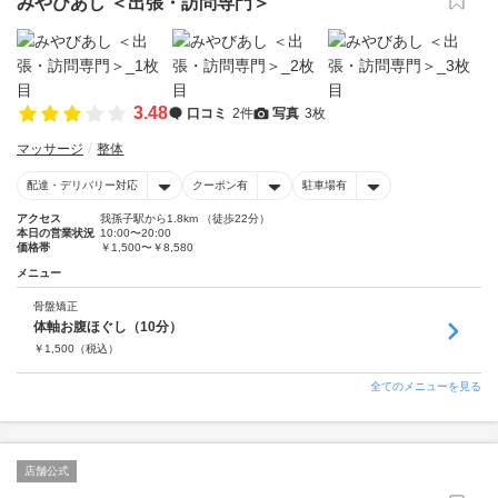
みやびあし ＜出張・訪問専門＞
3.48
口コミ
2件
写真
3枚
マッサージ
整体
配達・デリバリー対応
クーポン有
駐車場有
アクセス
我孫子駅から1.8km （徒歩22分）
本日の営業状況
10:00〜20:00
価格帯
￥1,500〜￥8,580
メニュー
骨盤矯正
体軸お腹ほぐし（10分）
￥
1,500
（税込）
全てのメニューを見る
店舗公式