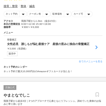
接骨・整骨
整体
鍼灸
ネット予約
クーポン有
駐車場有
カード可
アクセス
我孫子駅から1.2km （徒歩15分）
本日の営業状況
9:00〜12:30 15:30〜19:00
価格帯
￥300〜￥6,000
メニュー
骨盤矯正
女性必見 誰しもが悩む産後ケア 産後の歪みに独自の骨盤矯正
￥
3,000
（非課税）
販売中
全てのメニューを見る
ネット予約カレンダー
ネット予約で最大10,000円分のAmazonギフトカードが当たる！
店舗公式
やまとなでしこ
我孫子駅から徒歩3分｜3つのアプローチで心身ともにリフレッシュ。諦めていた身体のお悩
みに寄り添います