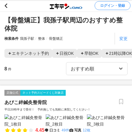
ログイン・登録
【骨盤矯正】我孫子駅周辺のおすすめ整
体院
変更
検索条件
我孫子駅
整体
骨盤矯正
エキテンネット予約
日祝OK
早朝OK
21時以降OK
8
件
店舗公式
ネット予約スピードくじ対象店
あびこ絆鍼灸整骨院
平日20時半まで受付！ 予約無しでも気軽に来院してください！
4.45
口コミ
49件
写真
12枚