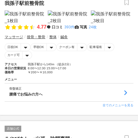
我孫子駅前整骨院
4.77
口コミ
393件
写真
24枚
マッサージ
接骨・整骨
整体
鍼灸
日祝OK
早朝OK
クーポン有
駐車場有
カード可
アクセス
我孫子駅から140m （徒歩2分）
本日の営業状況
8:00〜12:30 15:00〜17:00
価格帯
￥200〜￥10,000
メニュー
骨盤矯正
腰痛でお悩みの方へ
全てのメニューを見る
店舗公式