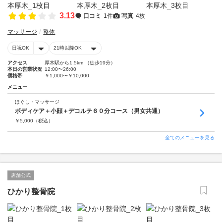
3.13
口コミ
1件
写真
4枚
マッサージ
整体
日祝OK
21時以降OK
アクセス
厚木駅から1.5km （徒歩19分）
本日の営業状況
12:00〜26:00
価格帯
￥1,000〜￥10,000
メニュー
ほぐし・マッサージ
ボディケア＋小顔＋デコルテ６０分コース（男女共通）
￥
5,000
（税込）
全てのメニューを見る
店舗公式
ひかり整骨院