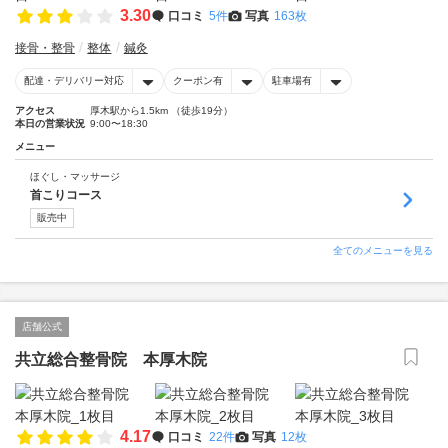
3.30
口コミ
5件
写真
163枚
接骨・整骨
整体
鍼灸
配達・デリバリー対応
クーポン有
駐車場有
アクセス
厚木駅から1.5km （徒歩19分）
本日の営業状況
9:00〜18:30
メニュー
ほぐし・マッサージ
首こりコース
販売中
全てのメニューを見る
店舗公式
共立総合整骨院 本厚木院
4.17
口コミ
22件
写真
12枚