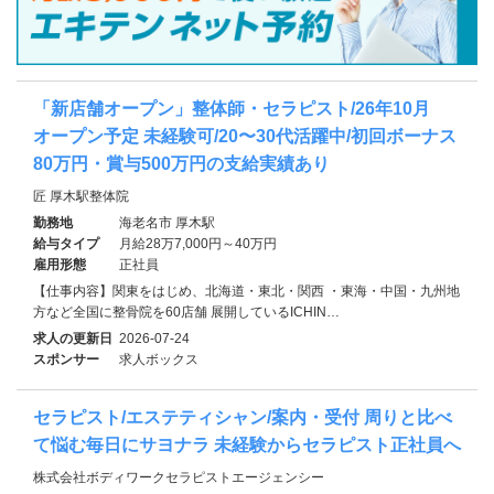
「新店舗オープン」整体師・セラピスト/26年10月
オープン予定 未経験可/20〜30代活躍中/初回ボーナス
80万円・賞与500万円の支給実績あり
匠 厚木駅整体院
勤務地
海老名市 厚木駅
給与タイプ
月給28万7,000円～40万円
雇用形態
正社員
【仕事内容】関東をはじめ、北海道・東北・関西 ・東海・中国・九州地
方など全国に整骨院を60店舗 展開しているICHIN…
求人の更新日
2026-07-24
スポンサー
求人ボックス
セラピスト/エステティシャン/案内・受付 周りと比べ
て悩む毎日にサヨナラ 未経験からセラピスト正社員へ
株式会社ボディワークセラピストエージェンシー