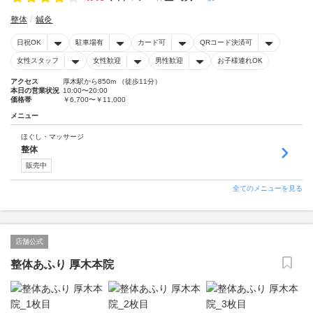
整体
鍼灸
日祝OK
駐車場有
カード可
QRコード決済可
女性スタッフ
女性歓迎
男性歓迎
お子様連れOK
アクセス
厚木駅から850m （徒歩11分）
本日の営業状況
10:00〜20:00
価格帯
￥6,700〜￥11,000
メニュー
ほぐし・マッサージ
整体
販売中
全てのメニューを見る
店舗公式
整体あふり 厚木本院