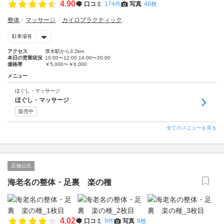
4.90
口コミ
174件
写真
48枚
整体
マッサージ
カイロプラクティック
駐車場有
アクセス
厚木駅から3.2km
本日の営業状況
10:00〜12:00 14:00〜20:00
価格帯
￥5,000〜￥6,000
メニュー
ほぐし・マッサージ
ほぐし・マッサージ
販売中
全てのメニューを見る
店舗公式
海老名の整体・足裏 楽の種
4.02
口コミ
9件
写真
9枚