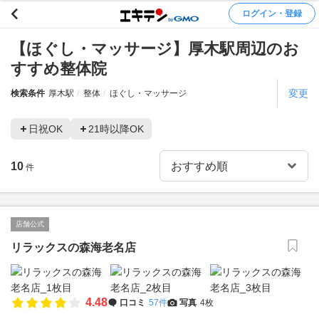
ログイン・登録
【ほぐし・マッサージ】厚木駅周辺のお
すすめ整体院
変更
検索条件
厚木駅
整体
ほぐし・マッサージ
日祝OK
21時以降OK
10
件
店舗公式
リラックスの森海老名店
4.48
口コミ
57件
写真
4枚