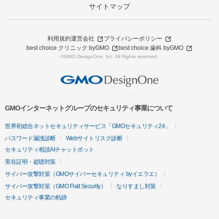
サイトマップ
利用規約
運営会社
プライバシーポリシー
best choice クリニック byGMO
best choice 歯科 byGMO
©GMO DesignOne, Inc. All Rights reserved.
GMOインターネットグループのセキュリティ事業について
世界初総合ネットセキュリティサービス「GMOセキュリティ24」
パスワード漏洩診断
Webサイトリスク診断
セキュリティ相談AIチャットボット
実在証明・盗聴対策
サイバー攻撃対策（GMOサイバーセキュリティ byイエラエ）
サイバー攻撃対策（GMO Flatt Security）
なりすまし対策
セキュリティ事業の軌跡