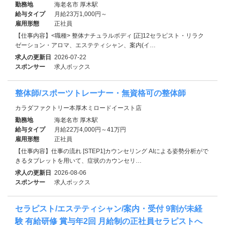
勤務地
海老名市 厚木駅
給与タイプ
月給23万1,000円～
雇用形態
正社員
【仕事内容】<職種> 整体ナチュラルボディ [正]12セラピスト・リラク
ゼーション・アロマ、エステティシャン、案内(イ…
求人の更新日
2026-07-22
スポンサー
求人ボックス
整体師/スポーツトレーナー・無資格可の整体師
カラダファクトリー本厚木ミロードイースト店
勤務地
海老名市 厚木駅
給与タイプ
月給22万4,000円～41万円
雇用形態
正社員
【仕事内容】仕事の流れ [STEP1]カウンセリング AIによる姿勢分析がで
きるタブレットを用いて、症状のカウンセリ…
求人の更新日
2026-08-06
スポンサー
求人ボックス
セラピスト/エステティシャン/案内・受付 9割が未経
験 有給研修 賞与年2回 月給制の正社員セラピストへ