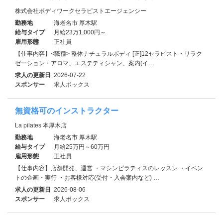
株式会社ボディワークセラピストエージェンシー
勤務地
海老名市 厚木駅
給与タイプ
月給23万1,000円～
雇用形態
正社員
【仕事内容】<職種> 整体ナチュラルボディ [正]12セラピスト・リラク
ゼーション・アロマ、エステティシャン、案内(イ…
求人の更新日
2026-07-22
スポンサー
求人ボックス
無資格可のインストラクター
La pilates 本厚木店
勤務地
海老名市 厚木駅
給与タイプ
月給25万円～60万円
雇用形態
正社員
【仕事内容】店舗開発、運営 ・マシンピラティスのレッスン ・イベン
トの企画・実行 ・お客様対応(受付・入会案内など) …
求人の更新日
2026-08-06
スポンサー
求人ボックス