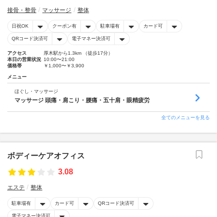
接骨・整骨
マッサージ
整体
日祝OK
クーポン有
駐車場有
カード可
QRコード決済可
電子マネー決済可
アクセス
厚木駅から1.3km （徒歩17分）
本日の営業状況
10:00〜21:00
価格帯
￥1,000〜￥3,900
メニュー
ほぐし・マッサージ
マッサージ 頭痛・肩こり・腰痛・五十肩・眼精疲労
全てのメニューを見る
ボディーケアオフィス
3.08
エステ
整体
駐車場有
カード可
QRコード決済可
電子マネー決済可