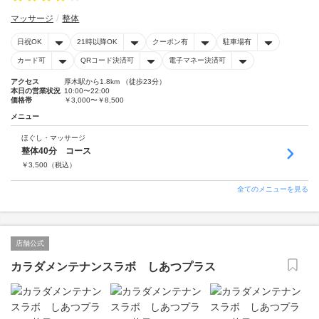
マッサージ
整体
日祝OK
21時以降OK
クーポン有
駐車場有
カード可
QRコード決済可
電子マネー決済可
アクセス
厚木駅から1.8km （徒歩23分）
本日の営業状況
10:00〜22:00
価格帯
￥3,000〜￥8,500
メニュー
ほぐし・マッサージ
整体40分 コース
￥
3,500
（税込）
全てのメニューを見る
店舗公式
カラダメンテナンスラボ しあつプラス