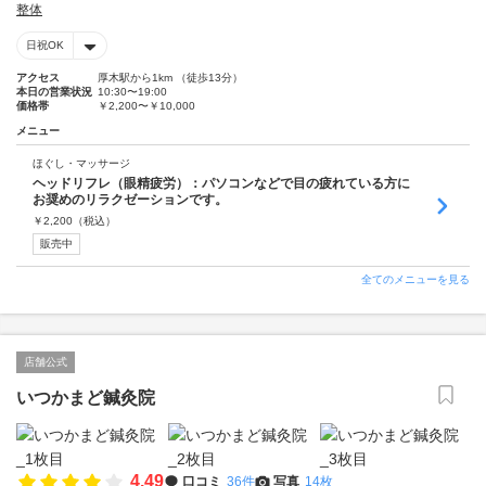
整体
日祝OK
アクセス
厚木駅から1km （徒歩13分）
本日の営業状況
10:30〜19:00
価格帯
￥2,200〜￥10,000
メニュー
ほぐし・マッサージ
ヘッドリフレ（眼精疲労）：パソコンなどで目の疲れている方に
お奨めのリラクゼーションです。
￥
2,200
（税込）
販売中
全てのメニューを見る
店舗公式
いつかまど鍼灸院
4.49
口コミ
36件
写真
14枚