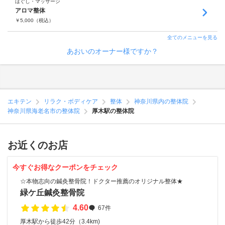
ほぐし・マッサージ
アロマ整体
￥
5,000
（税込）
全てのメニューを見る
あおいのオーナー様ですか？
エキテン
リラク・ボディケア
整体
神奈川県内の整体院
神奈川県海老名市の整体院
厚木駅の整体院
お近くのお店
今すぐお得なクーポンをチェック
☆本物志向の鍼灸整骨院！ドクター推薦のオリジナル整体★
緑ケ丘鍼灸整骨院
4.60
67件
厚木駅から徒歩42分（3.4km)