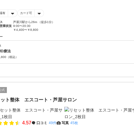
場有
カード可
ス
芦屋川駅から26m （徒歩1分）
営業状況
9:00〜20:30
￥4,400〜￥8,800
ー
体
MD療法
,800
（税込）
公式
セット整体 エスコート・芦屋サロン
4.57
口コミ
49件
写真
45枚