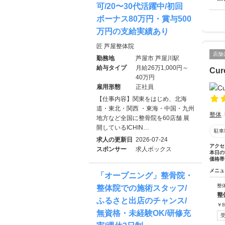
可/20〜30代活躍中/初回
ボーナス80万円・賞与500
万円の支給実績あり
匠 芦屋整体院
店舗
勤務地
芦屋市 芦屋川駅
給与タイプ
月給26万1,000円～
Cu
40万円
雇用形態
正社員
【仕事内容】関東をはじめ、北海
道・東北・関西 ・東海・中国・九州
整体
地方など全国に整骨院を60店舗 展
開しているICHIN…
駐車
求人の更新日
2026-07-24
アクセ
スポンサー
求人ボックス
本日の
価格帯
メニュ
「オープニング」整骨院・
整
整体院での施術スタッフ/
整
ふるさと出店のチャンス/
￥
8
無資格・未経験OK/研修充