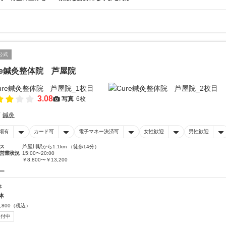
公式
re鍼灸整体院 芦屋院
3.08
写真
6枚
鍼灸
場有
カード可
電子マネー決済可
女性歓迎
男性歓迎
ス
芦屋川駅から1.1km （徒歩14分）
営業状況
15:00〜20:00
￥8,800〜￥13,200
ー
体
体
,800
（税込）
受付中