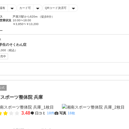
場有
カード可
QRコード決済可
ス
芦屋川駅から620m （徒歩8分）
営業状況
10:00〜18:00
￥3,850〜￥13,200
ー
体
学生のそくわん症
,000
（税込）
販売中
公式
スポーツ整体院 兵庫
3.48
口コミ
18件
写真
18枚