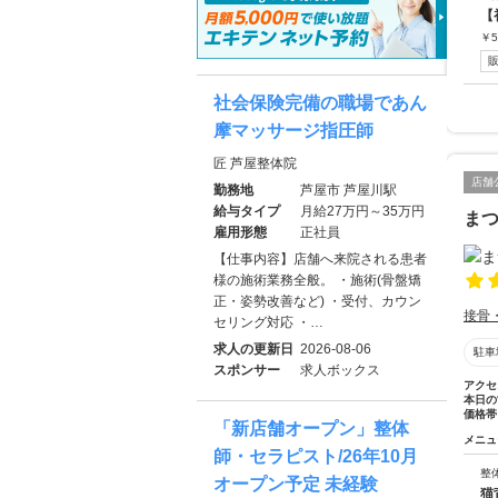
【
￥
5
社会保険完備の職場であん
摩マッサージ指圧師
匠 芦屋整体院
店舗
勤務地
芦屋市 芦屋川駅
給与タイプ
月給27万円～35万円
ま
雇用形態
正社員
【仕事内容】店舗へ来院される患者
様の施術業務全般。 ・施術(骨盤矯
正・姿勢改善など) ・受付、カウン
接骨
セリング対応 ・…
求人の更新日
2026-08-06
駐車
スポンサー
求人ボックス
アクセ
本日の
価格帯
「新店舗オープン」整体
メニュ
師・セラピスト/26年10月
整
オープン予定 未経験
猫