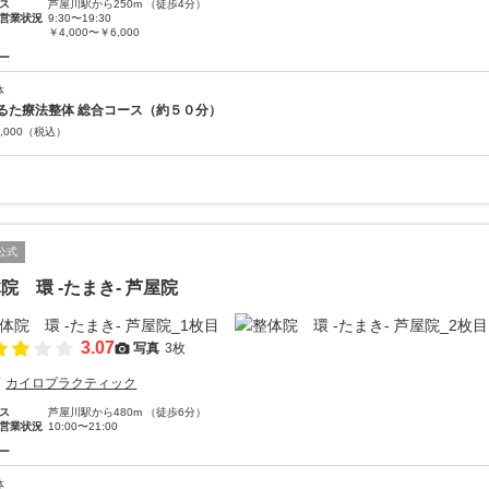
ス
芦屋川駅から250m （徒歩4分）
営業状況
9:30〜19:30
￥4,000〜￥6,000
ー
体
るた療法整体 総合コース（約５０分）
,000
（税込）
公式
院 環 -たまき- 芦屋院
3.07
写真
3枚
カイロプラクティック
ス
芦屋川駅から480m （徒歩6分）
営業状況
10:00〜21:00
ー
体