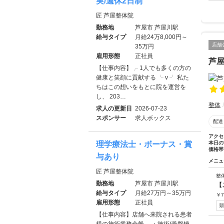
実/週休2日制
匠 芦屋整体院
勤務地
芦屋市 芦屋川駅
給与タイプ
月給24万8,000円～
店舗
35万円
雇用形態
正社員
芦屋
【仕事内容】╭ 1人でも多くの方の
健康と笑顔に貢献する ╰ v ╯ 私た
ちはこの想いをもとに院を運営を
し、 203…
整体
求人の更新日
2026-07-23
スポンサー
求人ボックス
配達
アクセ
理学療法士・ボーナス・賞
本日の
価格帯
与あり
メニュ
匠 芦屋整体院
整
勤務地
芦屋市 芦屋川駅
【
給与タイプ
月給27万円～35万円
￥
7
雇用形態
正社員
【仕事内容】店舗へ来院される患者
様の施術業務全般。 ・施術(骨盤矯