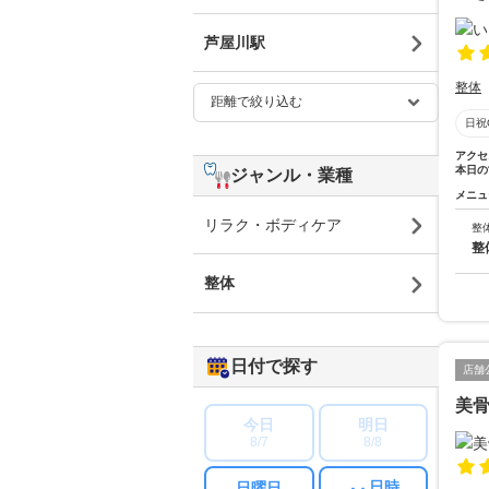
芦屋川駅
整体
日祝
アクセ
本日の
ジャンル・業種
メニュ
リラク・ボディケア
整
整
整体
日付で探す
店舗
美骨
今日
明日
8/7
8/8
日時
日曜日