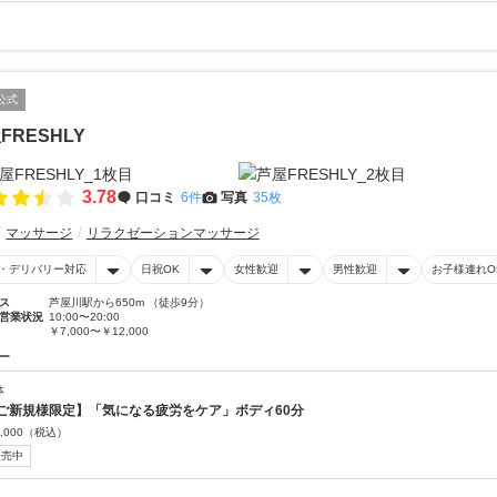
公式
FRESHLY
3.78
口コミ
6件
写真
35枚
マッサージ
リラクゼーションマッサージ
・デリバリー対応
日祝OK
女性歓迎
男性歓迎
お子様連れO
ス
芦屋川駅から650m （徒歩9分）
営業状況
10:00〜20:00
￥7,000〜￥12,000
ー
体
ご新規様限定】「気になる疲労をケア」ボディ60分
,000
（税込）
販売中