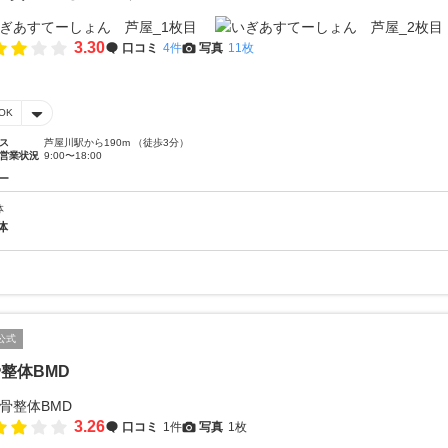
3.30
口コミ
4件
写真
11枚
OK
ス
芦屋川駅から190m （徒歩3分）
営業状況
9:00〜18:00
ー
体
体
公式
整体BMD
3.26
口コミ
1件
写真
1枚