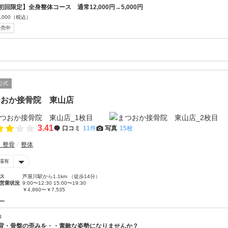
初回限定】全身整体コース 通常12,000円→5,000円
,000
（税込）
販売中
公式
つおか接骨院 東山店
3.41
口コミ
11件
写真
15枚
・整骨
整体
場有
ス
芦屋川駅から1.1km （徒歩14分）
営業状況
9:00〜12:30 15:00〜19:30
￥4,860〜￥7,535
ー
体
背・骨盤の歪みを・・素敵な姿勢になりませんか？