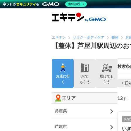
無料診断
エキテン
リラク・ボディケア
整体
兵
【整体】芦屋川駅周辺のお
検索条
お店に行
来て
届けても
く
もらう
らう
日
エリア
13
件
兵庫県
店舗
芦屋市
い