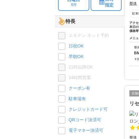
整体
指定
8/9
駐車
特長
アクセ
本日の
価格帯
エキテン ネット予約
メニュ
日祝OK
整
B
早朝OK
￥
8
21時以降OK
24時間営業
クーポン有
店舗
駐車場有
リ
クレジットカード可
QRコード決済可
電子マネー決済可
整体