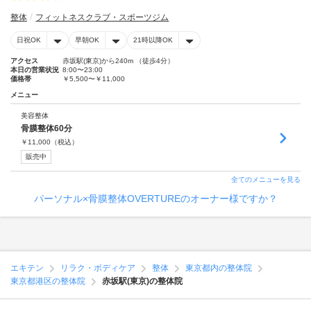
整体
フィットネスクラブ・スポーツジム
日祝OK
早朝OK
21時以降OK
アクセス
赤坂駅(東京)から240m （徒歩4分）
本日の営業状況
8:00〜23:00
価格帯
￥5,500〜￥11,000
メニュー
美容整体
骨膜整体60分
￥
11,000
（税込）
販売中
全てのメニューを見る
パーソナル×骨膜整体OVERTUREのオーナー様ですか？
エキテン
リラク・ボディケア
整体
東京都内の整体院
東京都港区の整体院
赤坂駅(東京)の整体院