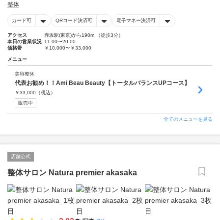
整体
カード可
QRコード決済可
電子マネー決済可
アクセス
赤坂駅(東京)から190m （徒歩3分）
本日の営業状況
11:00〜20:00
価格帯
￥10,000〜￥33,000
メニュー
美容整体
代表お勧め！！Ami Beau Beauty【トータルバランスUPコース】
￥
33,000
（税込）
販売中
全てのメニューを見る
店舗公式
整体サロン Natura premier akasaka