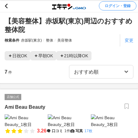
ログイン・登録
【美容整体】赤坂駅(東京)周辺のおすすめ
整体院
変更
検索条件
赤坂駅(東京)
整体
美容整体
日祝OK
早朝OK
21時以降OK
7
件
店舗公式
Ami Beau Beauty
3.26
口コミ
1件
写真
17枚