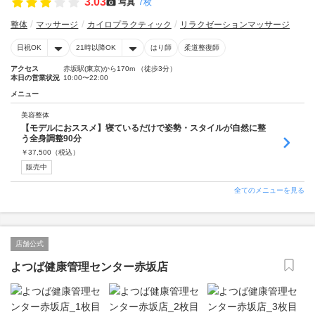
3.03
写真
7枚
整体
マッサージ
カイロプラクティック
リラクゼーションマッサージ
日祝OK
21時以降OK
はり師
柔道整復師
アクセス
赤坂駅(東京)から170m （徒歩3分）
本日の営業状況
10:00〜22:00
メニュー
美容整体
【モデルにおススメ】寝ているだけで姿勢・スタイルが自然に整
う全身調整90分
￥
37,500
（税込）
販売中
全てのメニューを見る
店舗公式
よつば健康管理センター赤坂店