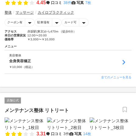
4.45
口コミ
38件
写真
7枚
整体
マッサージ
カイロプラクティック
クーポン有
駐車場有
カード可
アクセス
赤坂駅(東京)から470m （徒歩6分）
本日の営業状況
12:00〜20:00
価格帯
￥3,000〜￥10,000
メニュー
美容整体
全身美容矯正
￥
10,000
（税込）
全てのメニューを見る
店舗公式
メンテナンス整体 リトリート
3.31
口コミ
3件
写真
14枚