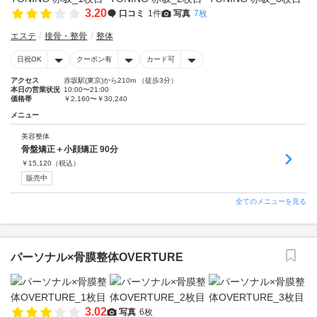
3.20
口コミ
1件
写真
7枚
エステ
接骨・整骨
整体
日祝OK
クーポン有
カード可
アクセス
赤坂駅(東京)から210m （徒歩3分）
本日の営業状況
10:00〜21:00
価格帯
￥2,160〜￥30,240
メニュー
美容整体
骨盤矯正＋小顔矯正 90分
￥
15,120
（税込）
販売中
全てのメニューを見る
パーソナル×骨膜整体OVERTURE
3.02
写真
6枚