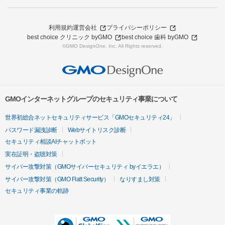
利用規約
運営会社
プライバシーポリシー
best choice クリニック byGMO
best choice 歯科 byGMO
©GMO DesignOne, Inc. All Rights reserved.
GMOインターネットグループのセキュリティ事業について
世界初総合ネットセキュリティサービス「GMOセキュリティ24」
パスワード漏洩診断
Webサイトリスク診断
セキュリティ相談AIチャットボット
実在証明・盗聴対策
サイバー攻撃対策（GMOサイバーセキュリティ byイエラエ）
サイバー攻撃対策（GMO Flatt Security）
なりすまし対策
セキュリティ事業の軌跡