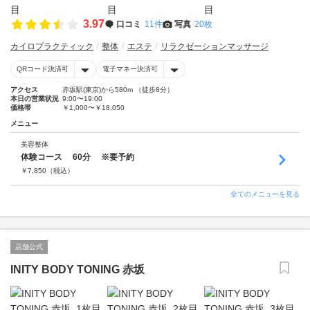
3.97
口コミ
11件
写真
20枚
カイロプラクティック
整体
エステ
リラクゼーションマッサージ
QRコード決済可
電子マネー決済可
アクセス
赤坂駅(東京)から580m （徒歩8分）
本日の営業状況
9:00〜19:00
価格帯
￥1,000〜￥18,050
メニュー
美容整体
体験コース 60分 ※要予約
￥
7,850
（税込）
全てのメニューを見る
店舗公式
INITY BODY TONING 赤坂