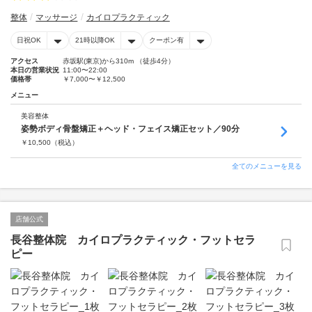
整体
マッサージ
カイロプラクティック
日祝OK
21時以降OK
クーポン有
アクセス
赤坂駅(東京)から310m （徒歩4分）
本日の営業状況
11:00〜22:00
価格帯
￥7,000〜￥12,500
メニュー
美容整体
姿勢ボディ骨盤矯正＋ヘッド・フェイス矯正セット／90分
￥
10,500
（税込）
全てのメニューを見る
店舗公式
長谷整体院 カイロプラクティック・フットセラ
ピー