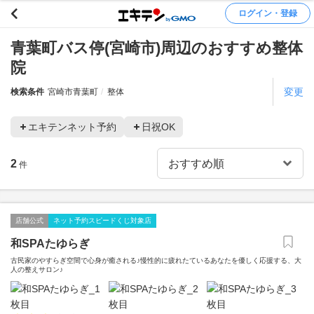
ログイン・登録
青葉町バス停(宮崎市)周辺のおすすめ整体
院
変更
検索条件
宮崎市青葉町
整体
エキテンネット予約
日祝OK
2
件
店舗公式
ネット予約スピードくじ対象店
和SPAたゆらぎ
古民家のやすらぎ空間で心身が癒される♪慢性的に疲れたているあなたを優しく応援する、大
人の整えサロン♪