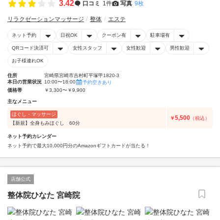
3.42
口コミ
1件
写真
9枚
リラクゼーションマッサージ
整体
エステ
ネット予約
日祝OK
クーポン有
駐車場有
QRコード決済可
女性スタッフ
女性歓迎
男性歓迎
お子様連れOK
住所
宮崎県宮崎市吉村町平塚甲1820-3
本日の営業状況
10:00〜18:00
予約空きあり
価格帯
￥3,300〜￥9,900
主なメニュー
ほぐし・マッサージ
5,500
￥
（税込）
【新規】全身もみほぐし 60分
ネット予約カレンダー
ネット予約で最大10,000円分のAmazonギフトカードが当たる！
店舗公式
整体院ひなた 宮崎院