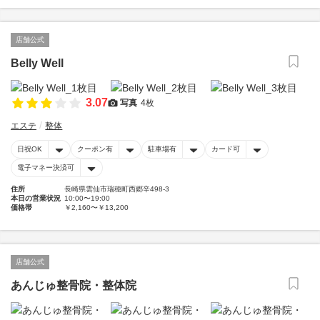
店舗公式
Belly Well
3.07
写真
4枚
エステ
整体
日祝OK
クーポン有
駐車場有
カード可
電子マネー決済可
住所
長崎県雲仙市瑞穂町西郷辛498-3
本日の営業状況
10:00〜19:00
価格帯
￥2,160〜￥13,200
店舗公式
あんじゅ整骨院・整体院