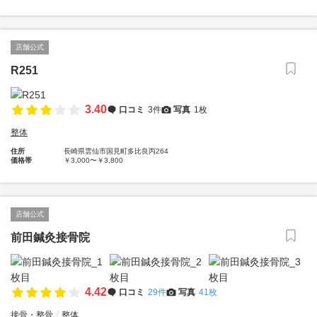
店舗公式
R251
3.40
口コミ
3件
写真
1枚
整体
住所
長崎県雲仙市国見町多比良丙264
価格帯
￥3,000〜￥3,800
店舗公式
前田鍼灸接骨院
4.42
口コミ
29件
写真
41枚
接骨・整骨
整体