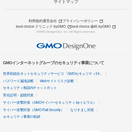
サイトマップ
利用規約
運営会社
プライバシーポリシー
best choice クリニック byGMO
best choice 歯科 byGMO
©GMO DesignOne, Inc. All Rights reserved.
GMOインターネットグループのセキュリティ事業について
世界初総合ネットセキュリティサービス「GMOセキュリティ24」
パスワード漏洩診断
Webサイトリスク診断
セキュリティ相談AIチャットボット
実在証明・盗聴対策
サイバー攻撃対策（GMOサイバーセキュリティ byイエラエ）
サイバー攻撃対策（GMO Flatt Security）
なりすまし対策
セキュリティ事業の軌跡