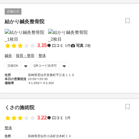
店舗公式
結かり鍼灸整骨院
3.35
口コミ
1件
写真
2枚
鍼灸
接骨・整骨
整体
日祝OK
QRコード決済可
住所
長崎県雲仙市吾妻町平江名１１９
本日の営業状況
10:00〜20:30
価格帯
￥1,650〜￥3,300
くさの施術院
3.22
口コミ
1件
整体
住所
長崎県雲仙市小浜町北本町１４