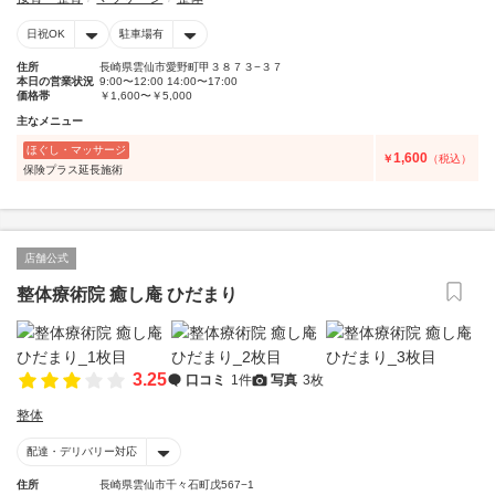
日祝OK
駐車場有
住所
長崎県雲仙市愛野町甲３８７３−３７
本日の営業状況
9:00〜12:00 14:00〜17:00
価格帯
￥1,600〜￥5,000
主なメニュー
ほぐし・マッサージ
1,600
￥
（税込）
保険プラス延長施術
店舗公式
整体療術院 癒し庵 ひだまり
3.25
口コミ
1件
写真
3枚
整体
配達・デリバリー対応
住所
長崎県雲仙市千々石町戊567−1