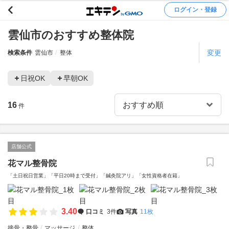
ログイン・登録
雲仙市のおすすめ整体院
変更
検索条件
雲仙市
整体
日祝OK
早朝OK
16
件
店舗公式
花マル整骨院
「土日祝日営業」「平日20時まで受付」「鍼灸院アリ」「女性資格者在籍」
3.40
口コミ
3件
写真
11枚
接骨・整骨
マッサージ
整体