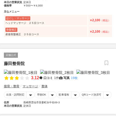
本日の営業状況
定休日
価格帯
￥500〜￥4,000
主なメニュー
ほぐし・マッサージ
2,100
￥
（税込）
ヘッドマッサージ ２５分コース
骨盤矯正
2,100
￥
（税込）
産後骨盤矯正 ２５分コース
店舗公式
藤田整骨院
3.12
口コミ
1件
写真
19枚
接骨・整骨
マッサージ
整体
出張・訪問対応
早朝OK
駐車場有
QRコード決済可
住所
長崎県雲仙市吾妻町永中名69-3
本日の営業状況
定休日