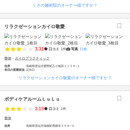
くさの施術院のオーナー様ですか？
リラクゼーションカイロ敬愛
3.31
口コミ
1件
写真
11枚
整体
カイロプラクティック
住所
長崎県雲仙市愛野町乙小無田１１５９−１
本日の営業状況
定休日
リラクゼーションカイロ敬愛のオーナー様ですか？
ボディケアルームＬｕＬｕ
3.15
口コミ
1件
整体
住所
長崎県雲仙市瑞穂町西郷辛４９８−３