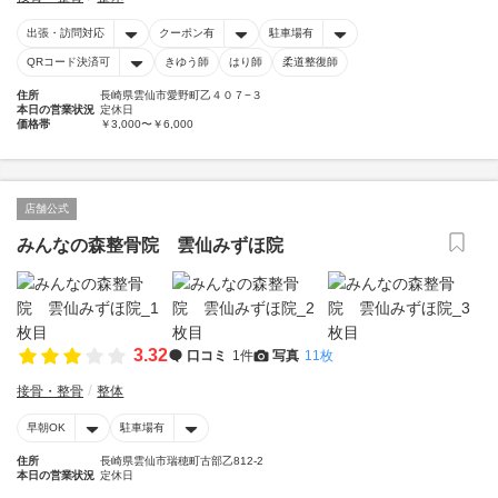
出張・訪問対応
クーポン有
駐車場有
QRコード決済可
きゆう師
はり師
柔道整復師
住所
長崎県雲仙市愛野町乙４０７−３
本日の営業状況
定休日
価格帯
￥3,000〜￥6,000
店舗公式
みんなの森整骨院 雲仙みずほ院
3.32
口コミ
1件
写真
11枚
接骨・整骨
整体
早朝OK
駐車場有
住所
長崎県雲仙市瑞穂町古部乙812-2
本日の営業状況
定休日