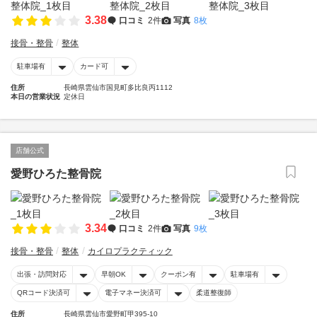
3.38
口コミ
2件
写真
8枚
接骨・整骨
整体
駐車場有
カード可
住所
長崎県雲仙市国見町多比良丙1112
本日の営業状況
定休日
店舗公式
愛野ひろた整骨院
3.34
口コミ
2件
写真
9枚
接骨・整骨
整体
カイロプラクティック
出張・訪問対応
早朝OK
クーポン有
駐車場有
QRコード決済可
電子マネー決済可
柔道整復師
住所
長崎県雲仙市愛野町甲395-10