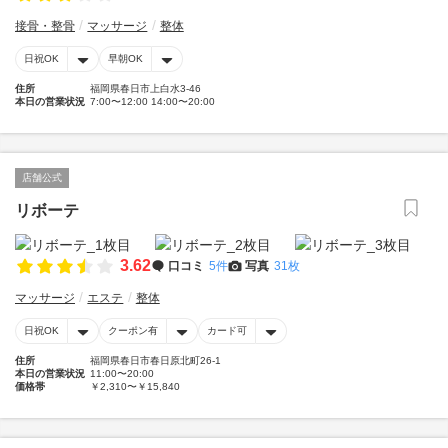
接骨・整骨
マッサージ
整体
日祝OK
早朝OK
住所
福岡県春日市上白水3-46
本日の営業状況
7:00〜12:00 14:00〜20:00
店舗公式
リボーテ
3.62
口コミ
5件
写真
31枚
マッサージ
エステ
整体
日祝OK
クーポン有
カード可
住所
福岡県春日市春日原北町26-1
本日の営業状況
11:00〜20:00
価格帯
￥2,310〜￥15,840