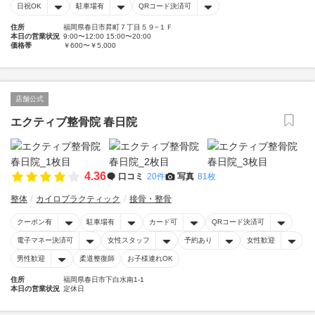
日祝OK
駐車場有
QRコード決済可
住所
福岡県春日市昇町７丁目５９−１Ｆ
本日の営業状況
9:00〜12:00 15:00〜20:00
価格帯
￥600〜￥5,000
店舗公式
エクティブ整骨院 春日院
4.36
口コミ
20件
写真
81枚
整体
カイロプラクティック
接骨・整骨
クーポン有
駐車場有
カード可
QRコード決済可
電子マネー決済可
女性スタッフ
予約あり
女性歓迎
男性歓迎
柔道整復師
お子様連れOK
住所
福岡県春日市下白水南1-1
本日の営業状況
定休日