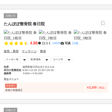
店舗公式
たんぽぽ整骨院 春日院
4.86
口コミ
140件
写真
22枚
接骨・整骨
マッサージ
整体
クーポン有
駐車場有
カード可
住所
福岡県春日市白水ケ丘4-116
本日の営業状況
9:00〜12:30 15:30〜20:30
価格帯
￥600〜￥30,000
主なメニュー
骨盤矯正
2,100
￥
（税込）
産後の骨盤矯正
店舗公式