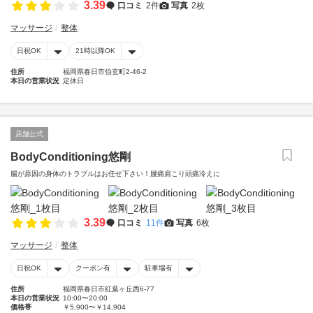
3.39
口コミ
2件
写真
2枚
マッサージ
整体
日祝OK
21時以降OK
住所
福岡県春日市伯玄町2-46-2
本日の営業状況
定休日
店舗公式
BodyConditioning悠剛
腸が原因の身体のトラブルはお任せ下さい！腰痛肩こり頭痛冷えに
3.39
口コミ
11件
写真
6枚
マッサージ
整体
日祝OK
クーポン有
駐車場有
住所
福岡県春日市紅葉ヶ丘西6-77
本日の営業状況
10:00〜20:00
価格帯
￥5,900〜￥14,904