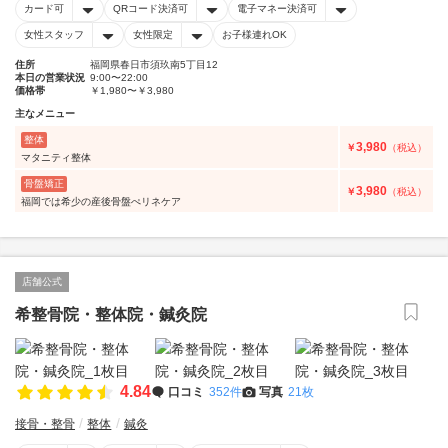
カード可
QRコード決済可
電子マネー決済可
女性スタッフ
女性限定
お子様連れOK
住所
福岡県春日市須玖南5丁目12
本日の営業状況
9:00〜22:00
価格帯
￥1,980〜￥3,980
主なメニュー
整体
3,980
￥
（税込）
マタニティ整体
骨盤矯正
3,980
￥
（税込）
福岡では希少の産後骨盤ぺリネケア
店舗公式
希整骨院・整体院・鍼灸院
4.84
口コミ
352件
写真
21枚
接骨・整骨
整体
鍼灸