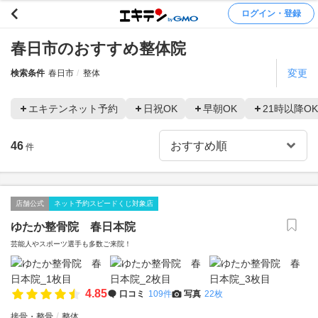
ログイン・登録
春日市のおすすめ整体院
変更
検索条件
春日市
整体
エキテンネット予約
日祝OK
早朝OK
21時以降OK
46
件
店舗公式
ネット予約スピードくじ対象店
ゆたか整骨院 春日本院
芸能人やスポーツ選手も多数ご来院！
4.85
口コミ
109件
写真
22枚
接骨・整骨
整体