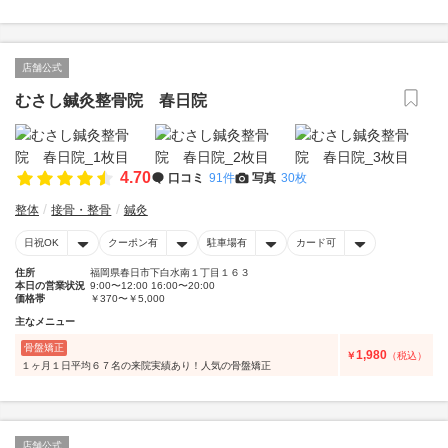
店舗公式
むさし鍼灸整骨院 春日院
4.70
口コミ
91件
写真
30枚
整体
接骨・整骨
鍼灸
日祝OK
クーポン有
駐車場有
カード可
住所
福岡県春日市下白水南１丁目１６３
本日の営業状況
9:00〜12:00 16:00〜20:00
価格帯
￥370〜￥5,000
主なメニュー
骨盤矯正
1,980
￥
（税込）
１ヶ月１日平均６７名の来院実績あり！人気の骨盤矯正
店舗公式