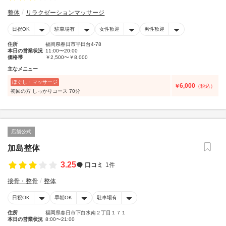
整体
リラクゼーションマッサージ
日祝OK
駐車場有
女性歓迎
男性歓迎
住所
福岡県春日市平田台4-78
本日の営業状況
11:00〜20:00
価格帯
￥2,500〜￥8,000
主なメニュー
ほぐし・マッサージ
6,000
￥
（税込）
初回の方 しっかりコース 70分
店舗公式
加島整体
3.25
口コミ
1件
接骨・整骨
整体
日祝OK
早朝OK
駐車場有
住所
福岡県春日市下白水南２丁目１７１
本日の営業状況
8:00〜21:00