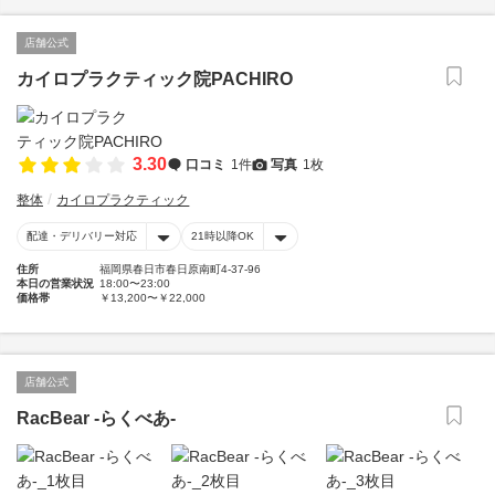
店舗公式
カイロプラクティック院PACHIRO
3.30
口コミ
1件
写真
1枚
整体
カイロプラクティック
配達・デリバリー対応
21時以降OK
住所
福岡県春日市春日原南町4-37-96
本日の営業状況
18:00〜23:00
価格帯
￥13,200〜￥22,000
店舗公式
RacBear -らくべあ-