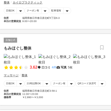
整体
カイロプラクティック
日祝OK
クーポン有
駐車場有
住所
福岡県春日市春日原北町5丁目6-3
本日の営業状況
9:00〜20:00
店舗公式
もみほぐし整体
3.62
口コミ
4件
写真
5枚
マッサージ
整体
日祝OK
21時以降OK
クーポン有
QRコード決済可
住所
福岡県春日市春日原北町3-58-1
本日の営業状況
11:00〜23:00
価格帯
￥2,990〜￥3,000