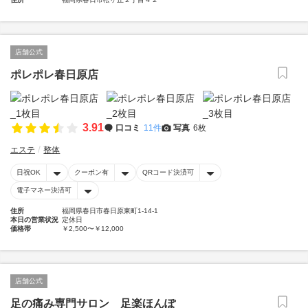
店舗公式
ポレポレ春日原店
3.91
口コミ
11件
写真
6枚
エステ
整体
日祝OK
クーポン有
QRコード決済可
電子マネー決済可
住所
福岡県春日市春日原東町1-14-1
本日の営業状況
定休日
価格帯
￥2,500〜￥12,000
店舗公式
足の痛み専門サロン 足楽ほんぽ