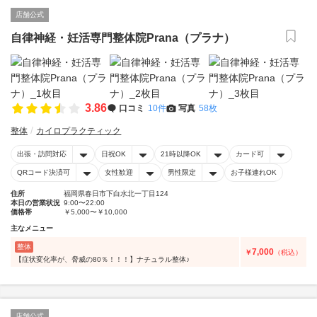
店舗公式
自律神経・妊活専門整体院Prana（プラナ）
3.86
口コミ
10件
写真
58枚
整体
カイロプラクティック
出張・訪問対応
日祝OK
21時以降OK
カード可
QRコード決済可
女性歓迎
男性限定
お子様連れOK
住所
福岡県春日市下白水北一丁目124
本日の営業状況
9:00〜22:00
価格帯
￥5,000〜￥10,000
主なメニュー
整体
7,000
￥
（税込）
【症状変化率が、脅威の80％！！！】ナチュラル整体♪
店舗公式