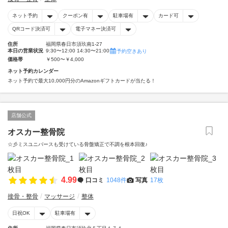
ネット予約
クーポン有
駐車場有
カード可
QRコード決済可
電子マネー決済可
住所
福岡県春日市須玖南1-27
本日の営業状況
9:30〜12:00 14:30〜21:00
予約空きあり
価格帯
￥500〜￥4,000
ネット予約カレンダー
ネット予約で最大10,000円分のAmazonギフトカードが当たる！
店舗公式
オスカー整骨院
☆彡ミスユニバースも受けている骨盤矯正で不調を根本回復♪
4.99
口コミ
1048件
写真
17枚
接骨・整骨
マッサージ
整体
日祝OK
駐車場有