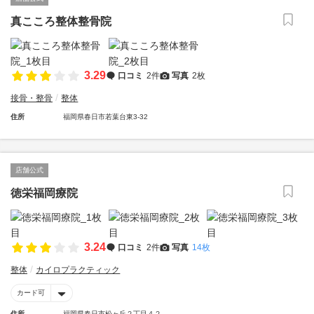
真こころ整体整骨院
3.29
口コミ
2件
写真
2枚
接骨・整骨
整体
住所
福岡県春日市若葉台東3-32
店舗公式
徳栄福岡療院
3.24
口コミ
2件
写真
14枚
整体
カイロプラクティック
カード可
住所
福岡県春日市松ヶ丘２丁目４２