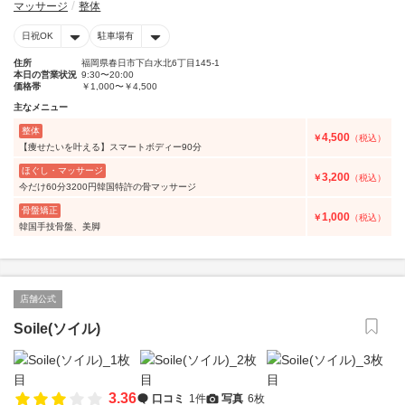
マッサージ
整体
日祝OK
駐車場有
住所
福岡県春日市下白水北6丁目145-1
本日の営業状況
9:30〜20:00
価格帯
￥1,000〜￥4,500
主なメニュー
整体
4,500
￥
（税込）
【痩せたいを叶える】スマートボディー90分
ほぐし・マッサージ
3,200
￥
（税込）
今だけ60分3200円韓国特許の骨マッサージ
骨盤矯正
1,000
￥
（税込）
韓国手技骨盤、美脚
店舗公式
Soile(ソイル)
3.36
口コミ
1件
写真
6枚