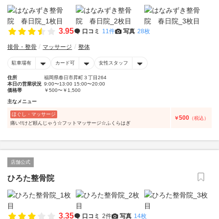
3.95
口コミ
11件
写真
28枚
接骨・整骨
マッサージ
整体
駐車場有
カード可
女性スタッフ
住所
福岡県春日市昇町３丁目264
本日の営業状況
9:00〜13:00 15:00〜20:00
価格帯
￥500〜￥1,500
主なメニュー
ほぐし・マッサージ
500
￥
（税込）
痛い!!けど頼んじゃう☆フットマッサージ☆ふくらはぎ
店舗公式
ひろた整骨院
3.35
口コミ
2件
写真
14枚