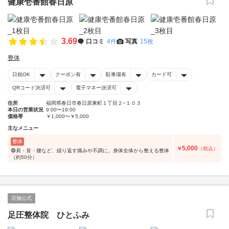
健康壱番館春日原
3.69
口コミ
4件
写真
15枚
整体
日祝OK
クーポン有
駐車場有
カード可
QRコード決済可
電子マネー決済可
住所
福岡県春日市春日原東町１丁目２−１０３
本日の営業状況
9:00〜19:00
価格帯
￥1,000〜￥5,000
主なメニュー
整体
5,000
￥
（税込）
🔵肩・首・腰など、繰り返す痛みや不調に。身体全体から整える整体
（約50分）
店舗公式
足圧整体院 ひとふみ