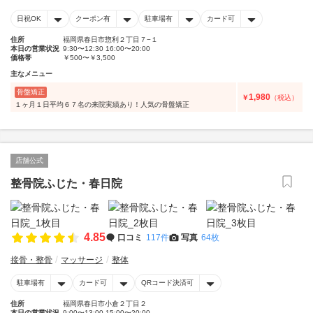
日祝OK
クーポン有
駐車場有
カード可
住所
福岡県春日市惣利２丁目７−１
本日の営業状況
9:30〜12:30 16:00〜20:00
価格帯
￥500〜￥3,500
主なメニュー
骨盤矯正
1,980
￥
（税込）
１ヶ月１日平均６７名の来院実績あり！人気の骨盤矯正
店舗公式
整骨院ふじた・春日院
4.85
口コミ
117件
写真
64枚
接骨・整骨
マッサージ
整体
駐車場有
カード可
QRコード決済可
住所
福岡県春日市小倉２丁目２
本日の営業状況
9:00〜13:00 15:00〜20:00