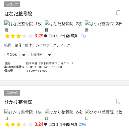
店舗公式
はなだ整骨院
3.29
口コミ
2件
写真
17枚
接骨・整骨
整体
カイロプラクティック
早朝OK
駐車場有
住所
福岡県春日市下白水南５丁目２０−１
本日の営業状況
8:00〜12:00 14:00〜19:30
価格帯
￥500〜￥1,000
店舗公式
ひかり整骨院
3.24
口コミ
3件
写真
20枚