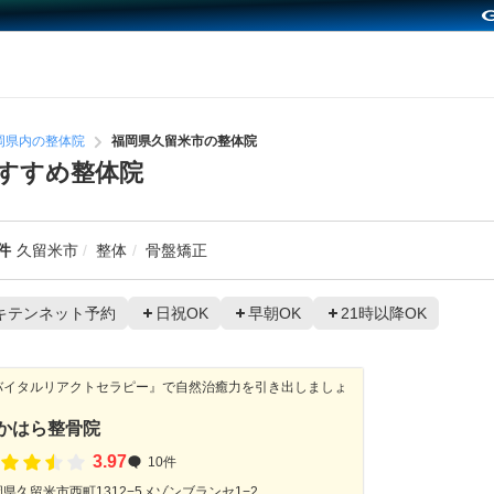
岡県内の整体院
福岡県久留米市の整体院
すすめ整体院
件
久留米市
整体
骨盤矯正
キテンネット予約
日祝OK
早朝OK
21時以降OK
バイタルリアクトセラピー』で自然治癒力を引き出しましょ
！
かはら整骨院
3.97
10件
県久留米市西町1312−5メゾンブランセ1−2