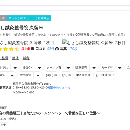
公式
ネット予約スピードくじ対象店
し鍼灸整骨院 久留米
も営業中。猫背や骨盤矯正に自信あり！急なぎっくり腰や交通事故後の0円治療にも即座に対応！
4.59
口コミ
95件
写真
170枚
・整骨
整体
鍼灸
ト予約
日祝OK
クーポン有
駐車場有
カード可
女
歓迎
男性歓迎
きゆう師
はり師
柔道整復師
お子様連れOK
福岡県久留米市国分町1168-9
営業状況
9:30〜13:00 15:30〜20:00
予約空きあり
￥500〜￥5,000
ー
盤矯正
自の骨盤矯正｜当院だけのトムソンベットで骨盤を正しい位置へ
,480
（税込）
販売中