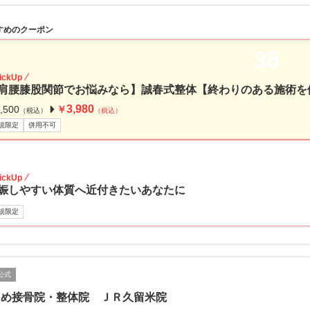
すめのクーポン
38
ickUp
肩腰膝股関節でお悩みなら】誠春式整体【終わりのある施術を
3,980
,500
￥
（税込）
（税込）
規限定
併用不可
50
ickUp
娠しやすい体質へ近付きたいあなたに
規限定
公式
るめ接骨院・整体院 ＪＲ久留米院