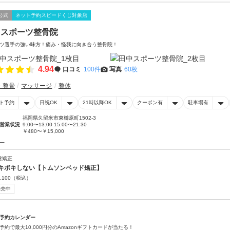
公式
ネット予約スピードくじ対象店
中スポーツ整骨院
ツ選手の強い味方！痛み・怪我に向き合う整骨院！
4.94
口コミ
100件
写真
60枚
・整骨
マッサージ
整体
ト予約
日祝OK
21時以降OK
クーポン有
駐車場有
福岡県久留米市東櫛原町1502-3
営業状況
9:00〜13:00 15:00〜21:30
￥480〜￥15,000
ー
盤矯正
キボキしない【トムソンベッド矯正】
,100
（税込）
販売中
予約カレンダー
予約で最大10,000円分のAmazonギフトカードが当たる！