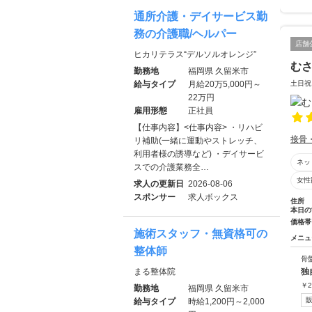
通所介護・デイサービス勤
務の介護職/ヘルパー
店舗
ヒカリテラス“デルソルオレンジ”
むさ
勤務地
福岡県 久留米市
給与タイプ
月給20万5,000円～
土日祝
22万円
雇用形態
正社員
【仕事内容】<仕事内容> ・リハビ
接骨
リ補助(一緒に運動やストレッチ、
利用者様の誘導など) ・デイサービ
ネッ
スでの介護業務全…
女性
求人の更新日
2026-08-06
スポンサー
求人ボックス
住所
本日の
価格帯
施術スタッフ・無資格可の
メニュ
整体師
骨
まる整体院
独
￥
2
勤務地
福岡県 久留米市
給与タイプ
時給1,200円～2,000