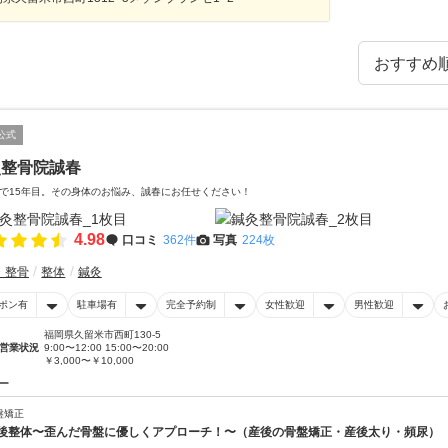
公式
灸整骨院誠春
で15年目。その身体のお悩み、誠春にお任せください！
4.98
口コミ
362件
写真
224枚
・整骨
整体
鍼灸
ポン有
駐車場有
完全予約制
女性歓迎
男性歓迎
福岡県久留米市西町130-5
営業状況
9:00〜12:00 15:00〜20:00
￥3,000〜￥10,000
ー
盤矯正
後整体〜歪んだ骨盤に優しくアプローチ！〜（産後の骨盤矯正・産後太り・頻尿）