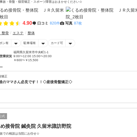
事故・骨盤・猫背矯正・スポーツ障害はおまかせください☆
4.90
口コミ
820件
写真
87枚
・整骨
エステ
整体
ポン有
駐車場有
カード可
福岡県久留米市中央町1-1
営業状況
9:00〜12:00 15:00〜20:00
￥600〜￥15,500
ー
盤矯正
後のママさん必見です！！◇産後骨盤矯正◇
公式
め接骨院 鍼灸院 久留米諏訪野院
故での相談は当院にお任せ☆