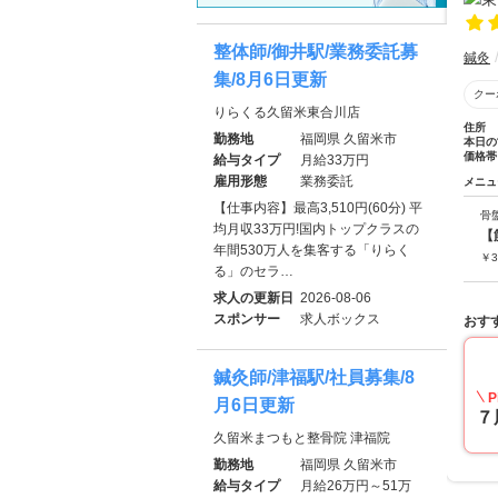
整体師/御井駅/業務委託募
鍼灸
集/8月6日更新
クー
りらくる久留米東合川店
住所
勤務地
福岡県 久留米市
本日の
価格帯
給与タイプ
月給33万円
雇用形態
業務委託
メニュ
【仕事内容】最高3,510円(60分) 平
骨
均月収33万円!国内トップクラスの
【
年間530万人を集客する「りらく
￥
3
る」のセラ…
求人の更新日
2026-08-06
スポンサー
求人ボックス
おす
鍼灸師/津福駅/社員募集/8
P
月6日更新
７
久留米まつもと整骨院 津福院
勤務地
福岡県 久留米市
給与タイプ
月給26万円～51万