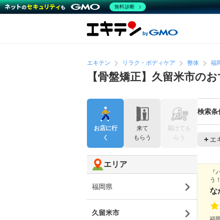
無料診断
エキテン
リラク・ボディケア
整体
福
【骨盤矯正】久留米市のお
検索条
お店に行
来て
届けても
く
もらう
らう
エ
エリア
『
う
福岡県
な
久留米市
福岡