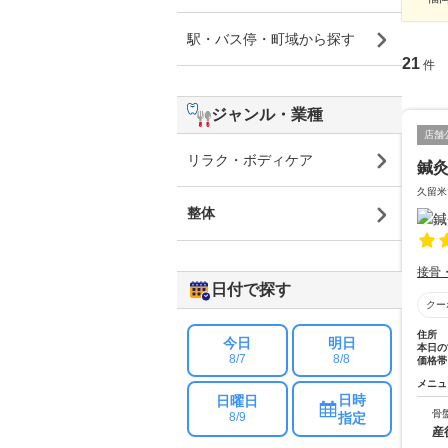
駅・バス停・町域から探す
21
件
ジャンル・業種
店舗
リラク・ボディケア
鍼
久留米
整体
接骨
日付で探す
クー
住所
今日
明日
本日の
8/7
8/8
価格帯
メニュ
日時
日曜日
骨
指定
8/9
産