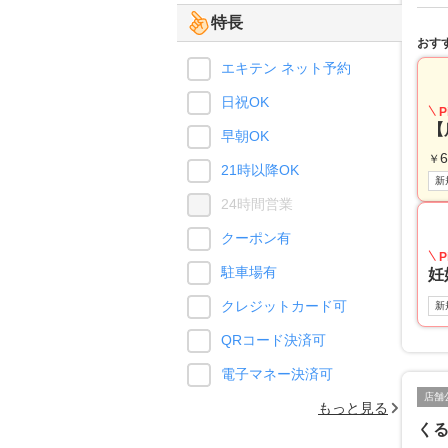
特長
おす
エキテン ネット予約
日祝OK
P
【
早朝OK
6
￥
21時以降OK
新
24時間営業
クーポン有
P
駐車場有
妊
クレジットカード可
新
QRコード決済可
電子マネー決済可
店舗
もっと見る
く