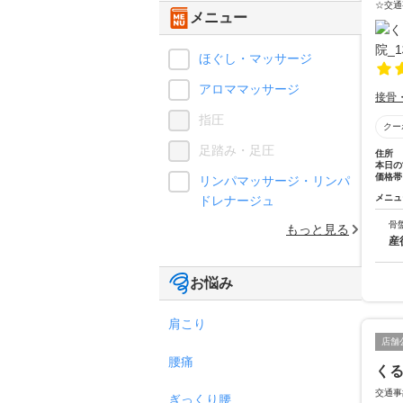
☆交通
メニュー
ほぐし・マッサージ
アロママッサージ
接骨
指圧
クー
足踏み・足圧
住所
本日の
価格帯
リンパマッサージ・リンパ
メニュ
ドレナージュ
骨
もっと見る
産
お悩み
肩こり
店舗
腰痛
くる
交通事
ぎっくり腰