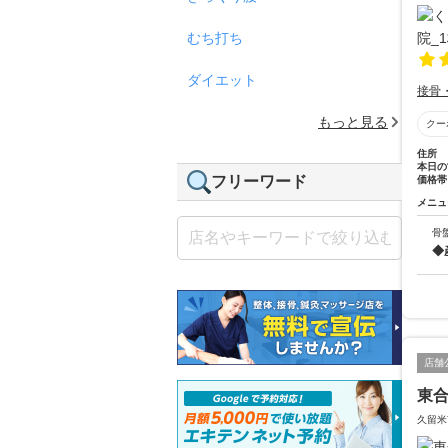
むち打ち
ダイエット
接骨
もっと見る
クー
住所
本日の
フリーワード
価格帯
メニュ
骨
◆
店舗
東
久留米