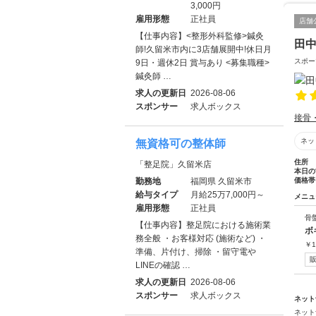
3,000円
雇用形態
正社員
店舗
【仕事内容】<整形外科監修>鍼灸
田
師!久留米市内に3店舗展開中!休日月
スポー
9日・週休2日 賞与あり <募集職種>
鍼灸師 …
求人の更新日
2026-08-06
スポンサー
求人ボックス
接骨
ネッ
無資格可の整体師
住所
「整足院」久留米店
本日の
勤務地
福岡県 久留米市
価格帯
給与タイプ
月給25万7,000円～
メニュ
雇用形態
正社員
骨
【仕事内容】整足院における施術業
ボ
務全般 ・お客様対応 (施術など) ・
￥
1
準備、片付け、掃除 ・留守電や
LINEの確認 …
求人の更新日
2026-08-06
スポンサー
求人ボックス
ネット
ネット