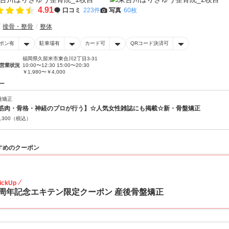
4.91
口コミ
223件
写真
60枚
接骨・整骨
整体
ポン有
駐車場有
カード可
QRコード決済可
福岡県久留米市東合川2丁目3-31
営業状況
10:00〜12:30 15:00〜20:30
￥1,980〜￥4,000
ー
盤矯正
筋肉・骨格・神経のプロが行う】☆人気女性雑誌にも掲載☆新・骨盤矯正
,300
（税込）
すめのクーポン
50
ickUp
周年記念エキテン限定クーポン 産後骨盤矯正