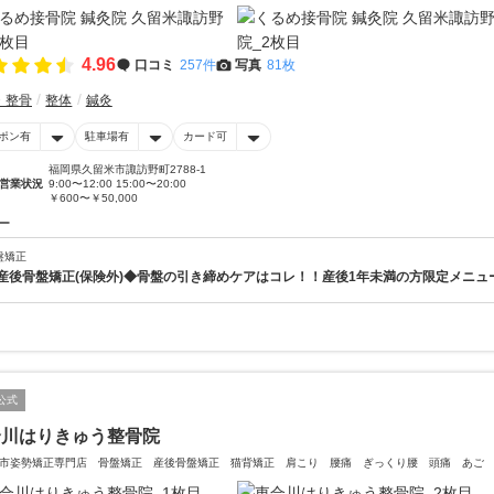
4.96
口コミ
257件
写真
81枚
・整骨
整体
鍼灸
ポン有
駐車場有
カード可
福岡県久留米市諏訪野町2788-1
営業状況
9:00〜12:00 15:00〜20:00
￥600〜￥50,000
ー
盤矯正
産後骨盤矯正(保険外)◆骨盤の引き締めケアはコレ！！産後1年未満の方限定メニュ
公式
合川はりきゅう整骨院
市姿勢矯正専門店 骨盤矯正 産後骨盤矯正 猫背矯正 肩こり 腰痛 ぎっくり腰 頭痛 あ