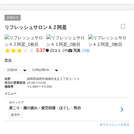
店舗公式
リフレッシュサロンＡＺ阿是
3.37
口コミ
2件
写真
15枚
整体
日祝OK
21時以降OK
住所
福岡県福岡市城南区友丘２丁目３−１３
本日の営業状況
10:00〜22:00
価格帯
￥1,980〜￥5,000
メニュー
ボディケア
肩こり・腰の疲れ・疲労回復・ほぐし・気功
販売中
全てのメニューを見る