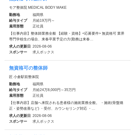
モア整体院 MEDICAL BODY MAKE
勤務地
福岡県
給与タイプ
月給19万円～
雇用形態
正社員
【仕事内容】整体師業務全般 【経験・資格】<応募要件> 無資格可 業界
専門学校生の場合、来春卒業予定の方(勤務は来春…
求人の更新日
2026-08-06
スポンサー
求人ボックス
無資格可の整体師
匠 小倉駅前整体院
勤務地
福岡県
給与タイプ
月給24万8,000円～35万円
雇用形態
正社員
【仕事内容】店舗へ来院される患者様の施術業務全般。 ・施術(骨盤矯
正・姿勢改善など) ・受付、カウンセリング対応 ・…
求人の更新日
2026-08-06
スポンサー
求人ボックス