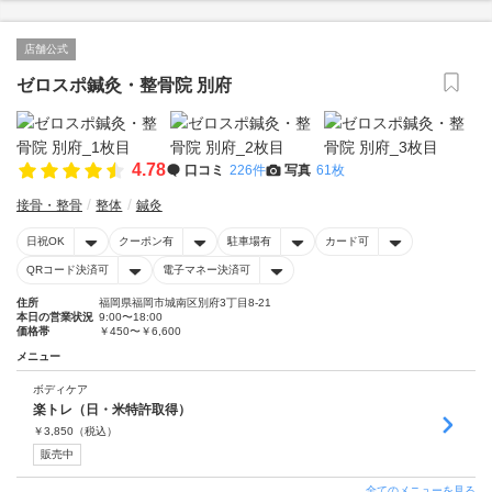
店舗公式
ゼロスポ鍼灸・整骨院 別府
4.78
口コミ
226件
写真
61枚
接骨・整骨
整体
鍼灸
日祝OK
クーポン有
駐車場有
カード可
QRコード決済可
電子マネー決済可
住所
福岡県福岡市城南区別府3丁目8-21
本日の営業状況
9:00〜18:00
価格帯
￥450〜￥6,600
メニュー
ボディケア
楽トレ（日・米特許取得）
￥
3,850
（税込）
販売中
全てのメニューを見る