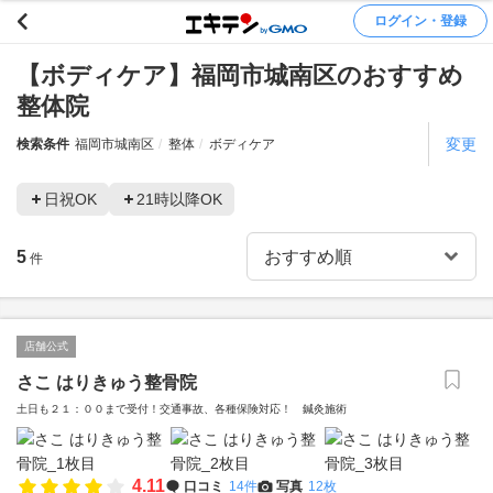
ログイン・登録
【ボディケア】福岡市城南区のおすすめ
整体院
変更
検索条件
福岡市城南区
整体
ボディケア
日祝OK
21時以降OK
5
件
店舗公式
さこ はりきゅう整骨院
土日も２１：００まで受付！交通事故、各種保険対応！ 鍼灸施術
4.11
口コミ
14件
写真
12枚