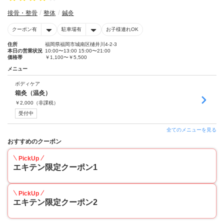
接骨・整骨
整体
鍼灸
クーポン有
駐車場有
お子様連れOK
住所
福岡県福岡市城南区樋井川4-2-3
本日の営業状況
10:00〜13:00 15:00〜21:00
価格帯
￥1,100〜￥5,500
メニュー
ボディケア
箱灸（温灸）
￥
2,000
（非課税）
受付中
全てのメニューを見る
おすすめのクーポン
PickUp
エキテン限定クーポン1
PickUp
エキテン限定クーポン2