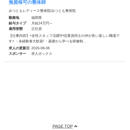
無資格可の整体師
みつともレディース整体院/みつとも整骨院
勤務地
福岡県
給与タイプ
月給24万円～
雇用形態
正社員
【仕事内容】<女性スタッフ活躍中!従業員同士の仲が良い楽しい職場で
す> ・未経験者大歓迎! ・基礎から学べる研修制…
求人の更新日
2026-08-06
スポンサー
求人ボックス
PAGE TOP