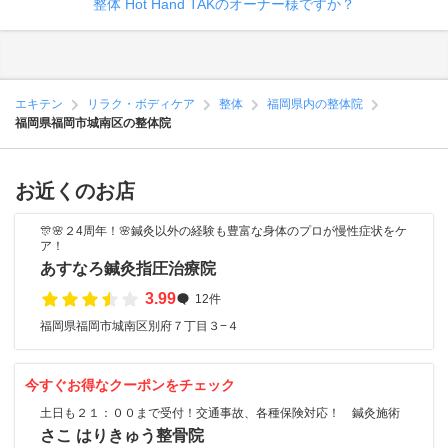
整体 Hot Hand TAKのオーナー様ですか？
エキテン
リラク・ボディケア
整体
福岡県内の整体院
福岡県福岡市城南区の整体院
お近くのお店
🎊🌸２4周年！🌸鍼灸以外の経験も豊富な身体のプロが慢性症状をケ
ア！
あすなろ鍼灸指圧治療院
3.99
12件
福岡県福岡市城南区別府７丁目３−４
今すぐお得なクーポンをチェック
土日も２１：００まで受付！交通事故、各種保険対応！ 鍼灸施術
さこ はりきゅう整骨院