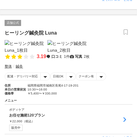
店舗公式
ヒーリング鍼灸院 Luna
3.19
口コミ
1件
写真
2枚
整体
鍼灸
配達・デリバリー対応
日祝OK
クーポン有
住所
福岡県福岡市城南区長尾4-17-19-201
本日の営業状況
10:30〜16:00
価格帯
￥5,400〜￥330,000
メニュー
ボディケア
お任せ施術120プラン
￥
22,000
（税込）
販売中