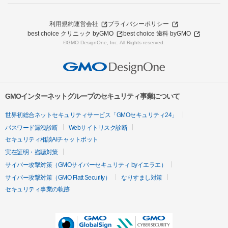
利用規約
運営会社
プライバシーポリシー
best choice クリニック byGMO
best choice 歯科 byGMO
©GMO DesignOne, Inc. All Rights reserved.
GMOインターネットグループのセキュリティ事業について
世界初総合ネットセキュリティサービス「GMOセキュリティ24」
パスワード漏洩診断
Webサイトリスク診断
セキュリティ相談AIチャットボット
実在証明・盗聴対策
サイバー攻撃対策（GMOサイバーセキュリティ byイエラエ）
サイバー攻撃対策（GMO Flatt Security）
なりすまし対策
セキュリティ事業の軌跡