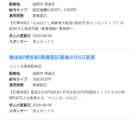
勤務地
福岡市 博多区
給与タイプ
固定報酬2,250円～3,500円
雇用形態
業務委託
【仕事内容】<もみほぐし経験者大歓迎>指名手当!インセンティブで 月
給40万も実現可能 <募集職種> 整体師 <…
求人の更新日
2026-08-06
スポンサー
求人ボックス
整体師/博多駅/業務委託募集/8月6日更新
りらくる博多駅南店
勤務地
福岡市 博多区
給与タイプ
月給33万円
雇用形態
業務委託
【仕事内容】最高3,510円(60分) 平均月収33万円!国内トップクラスの年
間530万人を集客する「りらくる」のセラ…
求人の更新日
2026-08-06
スポンサー
求人ボックス