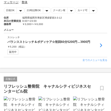
マッサージ
整体
日祝OK
21時以降OK
クーポン有
カード可
住所
福岡県福岡市博多区博多駅前3-3-12
本日の営業状況
9:00〜23:00
価格帯
￥3,000〜￥6,000
メニュー
ストレッチ
バランスストレッチ＆ボディケア☆初回60分5200円→3900円
￥
5,200
（税込）
販売中
全てのメニューを見る
店舗公式
リフレッシュ整骨院 キャナルシティビジネスセ
ンタービル院