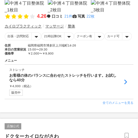
4.26
口コミ
21件
写真
22枚
カイロプラクティック
マッサージ
整体
出張・訪問対応
21時以降OK
クーポン有
カード可
住所
福岡県福岡市博多区上川端町14-26
本日の営業状況
15:00〜29:30
価格帯
￥2,000〜￥9,900
メニュー
ストレッチ
お客様の体のバランスに合わせたストレッチを行います。お試し
なら40分
￥
4,000
（税込）
販売中
全てのメニューを見る
店舗公式
ドクターカイロながさわ