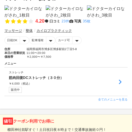
4.20
口コミ
23件
写真
35枚
マッサージ
整体
カイロプラクティック
日祝OK
駐車場有
カード可
住所
福岡県福岡市博多区博多駅前2丁目5-8
本日の営業状況
11:00〜20:00
価格帯
￥2,000〜￥7,500
メニュー
ストレッチ
筋肉回復DCストレッチ（３０分）
￥
4,000
（税込）
販売中
全てのメニューを見る
値引
クーポン利用でお得に
櫛田神社前駅すぐ！土日祝日夜８時まで！交通事故施術０円！