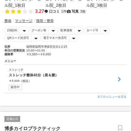
3.27
口コミ
1件
写真
3枚
整体
マッサージ
接骨・整骨
日祝OK
クーポン有
駐車場有
カード可
QRコード決済可
電子マネー決済可
住所
福岡県福岡市博多区住吉1-2-25
本日の営業状況
10:00〜21:00
価格帯
￥3,300〜￥6,600
メニュー
ストレッチ
ストレッチ整体40分（肩＆腰）
￥
5,500
（税込）
販売中
全てのメニューを見る
店舗公式
博多カイロプラクティック