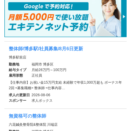
整体師/博多駅/社員募集/8月6日更新
博多駅前店
勤務地
福岡市 博多区
給与タイプ
月給26万円～100万円
雇用形態
正社員
【仕事内容】お祝い金15万円支給 未経験で年収1,000万超も ボーナス年
2回 <募集職種> 整体師 <仕事内容…
求人の更新日
2026-08-06
スポンサー
求人ボックス
無資格可の整体師
六花鍼灸整骨院&整体院 川端店