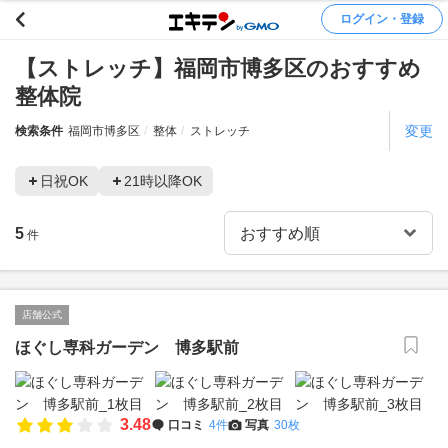
ログイン・登録
【ストレッチ】福岡市博多区のおすすめ
整体院
変更
検索条件
福岡市博多区
整体
ストレッチ
日祝OK
21時以降OK
5
件
店舗公式
ほぐし専科ガーデン 博多駅前
3.48
口コミ
4件
写真
30枚