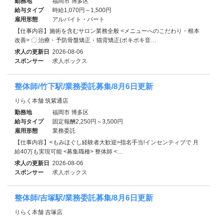
勤務地
福岡市 博多区
給与タイプ
時給1,070円～1,500円
雇用形態
アルバイト・パート
【仕事内容】施術を含むサロン業務全般 <メニューへのこだわり・根本
改善> 〇 治療・予防骨盤矯正・猫背矯正(ポキポキ音…
求人の更新日
2026-08-06
スポンサー
求人ボックス
整体師/竹下駅/業務委託募集/8月6日更新
りらく本舗 筑紫通店
勤務地
福岡市 博多区
給与タイプ
固定報酬2,250円～3,500円
雇用形態
業務委託
【仕事内容】<もみほぐし経験者大歓迎>指名手当!インセンティブで 月
給40万も実現可能 <募集職種> 整体師 <…
求人の更新日
2026-08-06
スポンサー
求人ボックス
整体師/吉塚駅/業務委託募集/8月6日更新
りらく本舗 吉塚店