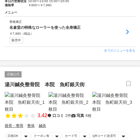
本日の営業状況
10:00〜13:00 15:00〜20:00
価格帯
￥800〜￥7,980
メニュー
骨格矯正
名倉堂の特殊なローラーを使った全身矯正
￥
7,980
（税込）
販売中
全てのメニューを見る
店舗公式
湯川鍼灸整骨院 本院 魚町銀天街
3.42
口コミ
2件
写真
6枚
接骨・整骨
整体
鍼灸
日祝OK
クーポン有
カード可
QRコード決済可