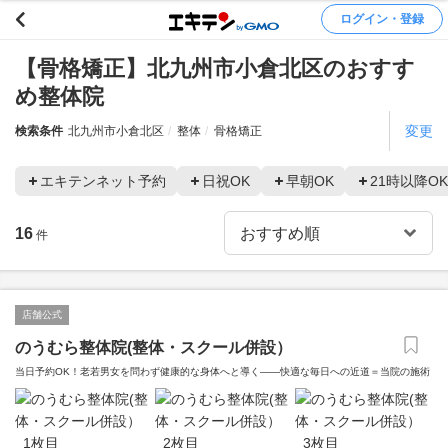
ログイン・登録
【骨格矯正】北九州市小倉北区のおすす
め整体院
変更
検索条件
北九州市小倉北区
整体
骨格矯正
エキテンネット予約
日祝OK
早朝OK
21時以降OK
16
件
店舗公式
のうむら整体院(整体・スクール併設）
当日予約OK！老若男女を問わず健康的な身体へと導く――快適な毎日への近道＝当院の施術