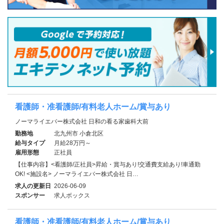
看護師・准看護師/有料老人ホーム/賞与あり
ノーマライエバー株式会社 日和の看る家歯科大前
勤務地
北九州市 小倉北区
給与タイプ
月給28万円～
雇用形態
正社員
【仕事内容】<看護師/正社員>昇給・賞与あり!交通費支給あり!車通勤
OK! <施設名> ノーマライエバー株式会社 日…
求人の更新日
2026-06-09
スポンサー
求人ボックス
看護師・准看護師/有料老人ホーム/賞与あり