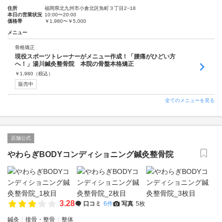
住所
福岡県北九州市小倉北区魚町３丁目2−18
本日の営業状況
10:00〜20:00
価格帯
￥1,980〜￥5,000
メニュー
骨格矯正
現役スポーツトレーナーがメニュー作成！「腰痛がひどい方
へ！」湯川鍼灸整骨院 本院の骨盤本格矯正
￥
1,980
（税込）
販売中
全てのメニューを見る
店舗公式
やわらぎBODYコンディショニング鍼灸整骨院
3.28
口コミ
6件
写真
5枚
鍼灸
接骨・整骨
整体