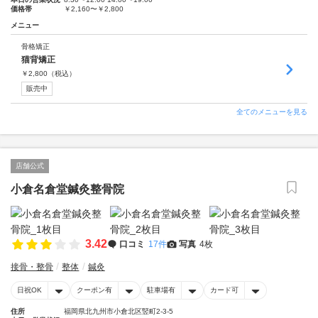
価格帯
￥2,160〜￥2,800
メニュー
骨格矯正
猫背矯正
￥
2,800
（税込）
販売中
全てのメニューを見る
店舗公式
小倉名倉堂鍼灸整骨院
3.42
口コミ
17件
写真
4枚
接骨・整骨
整体
鍼灸
日祝OK
クーポン有
駐車場有
カード可
住所
福岡県北九州市小倉北区竪町2-3-5