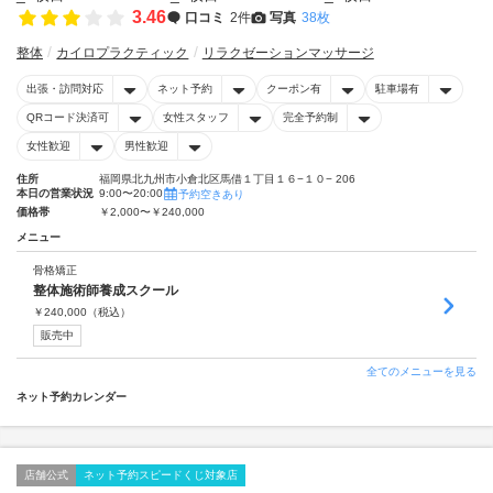
3.46
口コミ
2件
写真
38枚
整体
カイロプラクティック
リラクゼーションマッサージ
出張・訪問対応
ネット予約
クーポン有
駐車場有
QRコード決済可
女性スタッフ
完全予約制
女性歓迎
男性歓迎
住所
福岡県北九州市小倉北区馬借１丁目１６−１０− 206
本日の営業状況
9:00〜20:00
予約空きあり
価格帯
￥2,000〜￥240,000
メニュー
骨格矯正
整体施術師養成スクール
￥
240,000
（税込）
販売中
全てのメニューを見る
ネット予約カレンダー
店舗公式
ネット予約スピードくじ対象店