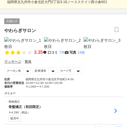
福岡県北九州市小倉北区大門2丁目3-18ノースステイツ西小倉601
店舗公式
やわらぎサロン
3.35
口コミ
7件
写真
18枚
マッサージ
整体
クーポン有
駐車場有
カード可
住所
福岡県北九州市小倉北区宇佐町2-8-34
本日の営業状況
10:00〜12:30 14:00〜20:00
価格帯
￥1,000〜￥7,200
メニュー
骨格矯正
骨盤矯正（初回限定）
￥
4,290
（税込）
販売中