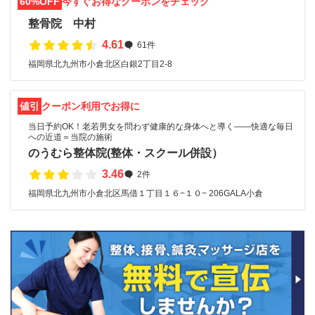
60%OFF
今すぐお得なクーポンをチェック
整骨院 中村
4.61
61件
福岡県北九州市小倉北区白銀2丁目2-8
値引
クーポン利用でお得に
当日予約OK！老若男女を問わず健康的な身体へと導く――快適な毎日
への近道＝当院の施術
のうむら整体院(整体・スクール併設）
3.46
2件
福岡県北九州市小倉北区馬借１丁目１６−１０− 206GALA小倉