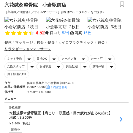
六花鍼灸整骨院 小倉駅前店
［美容鍼／骨盤矯正／オイルマッサージ］お身体のトータルケアをご提供♪
4.52
口コミ
52件
写真
16枚
整体
マッサージ
接骨・整骨
カイロプラクティック
鍼灸
リラクゼーションマッサージ
ネット予約
日祝OK
クーポン有
カード可
女性スタッフ
女性歓迎
男性歓迎
無料体験
お子様連れOK
住所
福岡県北九州市小倉北区京町2-4-30
本日の営業状況
10:00〜20:00
予約空きあり
価格帯
￥500〜￥80,000
メニュー
骨格矯正
☆新規様☆猫背矯正【肩こり・頭重感・目の疲れがあるの方に】
お試し3.800円
￥
3,800
（税込）
販売中