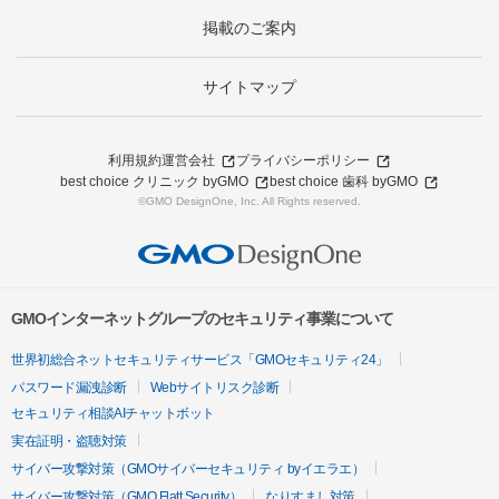
掲載のご案内
サイトマップ
利用規約
運営会社
プライバシーポリシー
best choice クリニック byGMO
best choice 歯科 byGMO
©GMO DesignOne, Inc. All Rights reserved.
GMOインターネットグループのセキュリティ事業について
世界初総合ネットセキュリティサービス「GMOセキュリティ24」
パスワード漏洩診断
Webサイトリスク診断
セキュリティ相談AIチャットボット
実在証明・盗聴対策
サイバー攻撃対策（GMOサイバーセキュリティ byイエラエ）
サイバー攻撃対策（GMO Flatt Security）
なりすまし対策