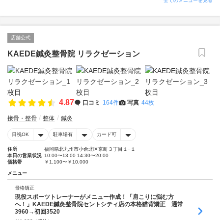
全てのメニューを見る
店舗公式
KAEDE鍼灸整骨院 リラクゼーション
4.87
口コミ
164件
写真
44枚
接骨・整骨
整体
鍼灸
日祝OK
駐車場有
カード可
住所
福岡県北九州市小倉北区京町３丁目１−１
本日の営業状況
10:00〜13:00 14:30〜20:00
価格帯
￥1,100〜￥10,000
メニュー
骨格矯正
現役スポーツトレーナーがメニュー作成！「肩こりに悩む方
へ！」KAEDE鍼灸整骨院セントシティ店の本格猫背矯正 通常
3960→初回3520