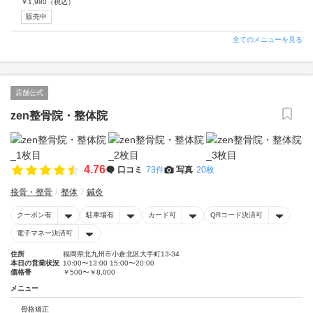
￥
1,980
（税込）
販売中
全てのメニューを見る
店舗公式
zen整骨院・整体院
4.76
口コミ
73件
写真
20枚
接骨・整骨
整体
鍼灸
クーポン有
駐車場有
カード可
QRコード決済可
電子マネー決済可
住所
福岡県北九州市小倉北区大手町13-34
本日の営業状況
10:00〜13:00 15:00〜20:00
価格帯
￥500〜￥8,000
メニュー
骨格矯正