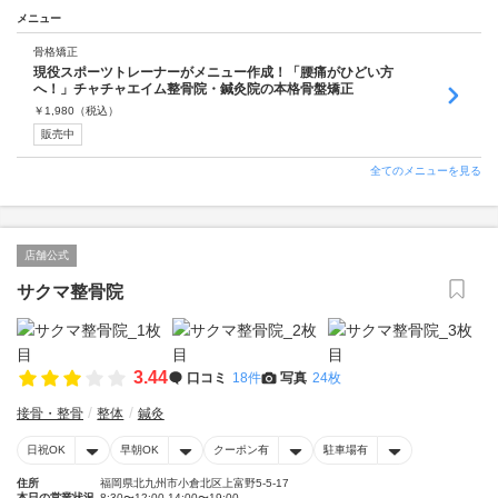
メニュー
骨格矯正
現役スポーツトレーナーがメニュー作成！「腰痛がひどい方
へ！」チャチャエイム整骨院・鍼灸院の本格骨盤矯正
￥
1,980
（税込）
販売中
全てのメニューを見る
店舗公式
サクマ整骨院
3.44
口コミ
18件
写真
24枚
接骨・整骨
整体
鍼灸
日祝OK
早朝OK
クーポン有
駐車場有
住所
福岡県北九州市小倉北区上富野5-5-17
本日の営業状況
8:30〜12:00 14:00〜19:00