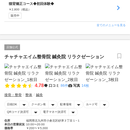
猫背矯正コース◆初回体験◆
￥
2,800
（税込）
販売中
全てのメニューを見る
店舗公式
チャチャエイム整骨院 鍼灸院 リラクゼーション
4.78
口コミ
86件
写真
14枚
接骨・整骨
整体
鍼灸
日祝OK
クーポン有
駐車場有
カード可
QRコード決済可
電子マネー決済可
住所
福岡県北九州市小倉北区砂津３丁目１−１
本日の営業状況
10:00〜20:00
価格帯
￥200〜￥5,000