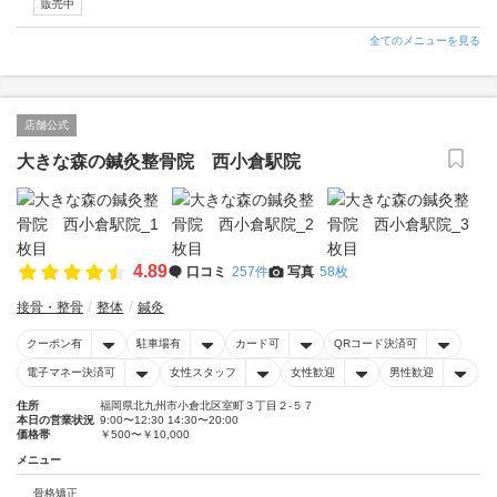
販売中
全てのメニューを見る
店舗公式
大きな森の鍼灸整骨院 西小倉駅院
4.89
口コミ
257件
写真
58枚
接骨・整骨
整体
鍼灸
クーポン有
駐車場有
カード可
QRコード決済可
電子マネー決済可
女性スタッフ
女性歓迎
男性歓迎
住所
福岡県北九州市小倉北区室町３丁目２‐５７
本日の営業状況
9:00〜12:30 14:30〜20:00
価格帯
￥500〜￥10,000
メニュー
骨格矯正