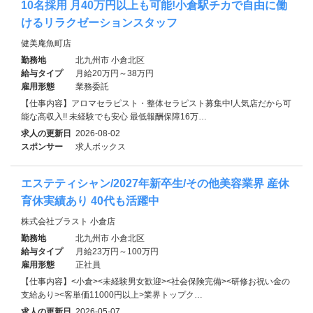
10名採用 月40万円以上も可能!小倉駅チカで自由に働
けるリラクゼーションスタッフ
健美庵魚町店
勤務地
北九州市 小倉北区
給与タイプ
月給20万円～38万円
雇用形態
業務委託
【仕事内容】アロマセラピスト・整体セラピスト募集中!人気店だから可
能な高収入!! 未経験でも安心 最低報酬保障16万…
求人の更新日
2026-08-02
スポンサー
求人ボックス
エステティシャン/2027年新卒生/その他美容業界 産休
育休実績あり 40代も活躍中
株式会社ブラスト 小倉店
勤務地
北九州市 小倉北区
給与タイプ
月給23万円～100万円
雇用形態
正社員
【仕事内容】<小倉><未経験男女歓迎><社会保険完備><研修お祝い金の
支給あり><客単価11000円以上>業界トップク…
求人の更新日
2026-05-07