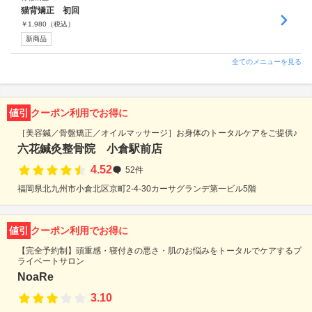
猫背矯正 初回
￥
1,980
（税込）
新商品
全てのメニューを見る
値引
クーポン利用でお得に
［美容鍼／骨盤矯正／オイルマッサージ］お身体のトータルケアをご提供♪
六花鍼灸整骨院 小倉駅前店
4.52
52件
福岡県北九州市小倉北区京町2-4-30カーサグランデ第一ビル5階
値引
クーポン利用でお得に
【完全予約制】頭重感・寝付きの悪さ・肌のお悩みをトータルでケアするプ
ライベートサロン
NoaRe
3.10