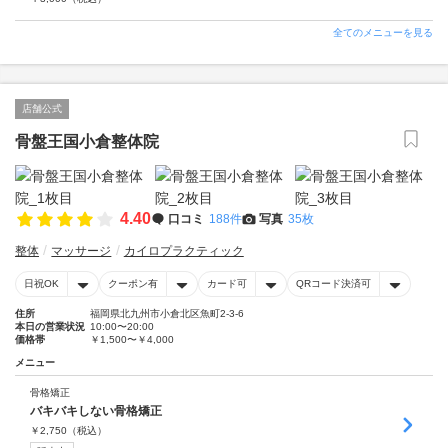
全てのメニューを見る
店舗公式
骨盤王国小倉整体院
4.40
口コミ
188件
写真
35枚
整体
マッサージ
カイロプラクティック
日祝OK
クーポン有
カード可
QRコード決済可
住所
福岡県北九州市小倉北区魚町2-3-6
本日の営業状況
10:00〜20:00
価格帯
￥1,500〜￥4,000
メニュー
骨格矯正
バキバキしない骨格矯正
￥
2,750
（税込）