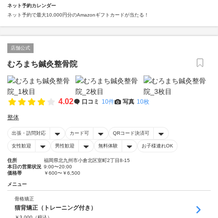
ネット予約カレンダー
ネット予約で最大10,000円分のAmazonギフトカードが当たる！
店舗公式
むろまち鍼灸整骨院
4.02
口コミ
10件
写真
10枚
整体
出張・訪問対応
カード可
QRコード決済可
女性歓迎
男性歓迎
無料体験
お子様連れOK
住所
福岡県北九州市小倉北区室町2丁目8-15
本日の営業状況
9:00〜20:00
価格帯
￥600〜￥6,500
メニュー
骨格矯正
猫背矯正（トレーニング付き）
￥
3,000
（税込）