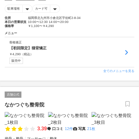
駐車場有
カード可
住所
福岡県北九州市小倉北区宇佐町2-8-34
本日の営業状況
10:00〜12:30 14:00〜20:00
価格帯
￥1,100〜￥4,290
メニュー
骨格矯正
【初回限定】猫背矯正
￥
4,290
（税込）
販売中
全てのメニューを見る
店舗公式
なかつぐち整骨院
3.39
口コミ
12件
写真
21枚
接骨・整骨
マッサージ
整体