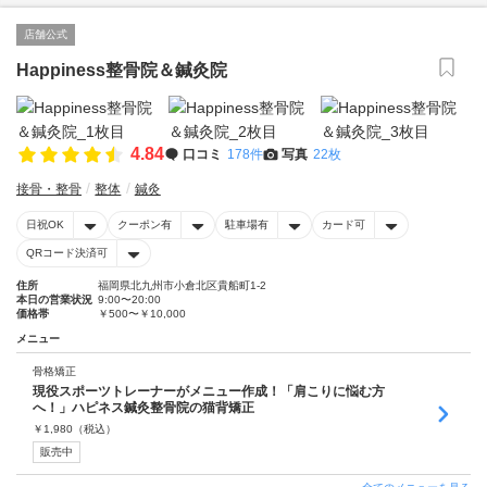
店舗公式
Happiness整骨院＆鍼灸院
4.84
口コミ
178件
写真
22枚
接骨・整骨
整体
鍼灸
日祝OK
クーポン有
駐車場有
カード可
QRコード決済可
住所
福岡県北九州市小倉北区貴船町1-2
本日の営業状況
9:00〜20:00
価格帯
￥500〜￥10,000
メニュー
骨格矯正
現役スポーツトレーナーがメニュー作成！「肩こりに悩む方
へ！」ハピネス鍼灸整骨院の猫背矯正
￥
1,980
（税込）
販売中