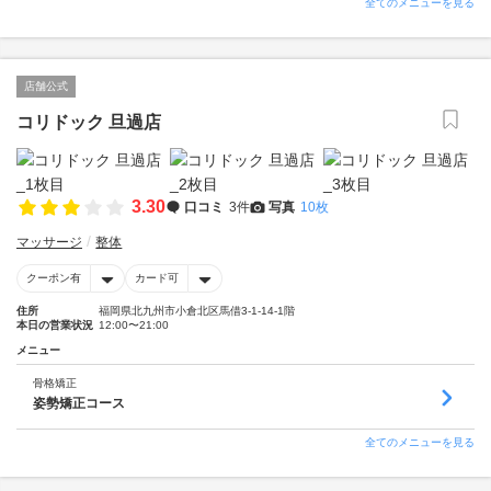
全てのメニューを見る
店舗公式
コリドック 旦過店
3.30
口コミ
3件
写真
10枚
マッサージ
整体
クーポン有
カード可
住所
福岡県北九州市小倉北区馬借3-1-14-1階
本日の営業状況
12:00〜21:00
メニュー
骨格矯正
姿勢矯正コース
全てのメニューを見る