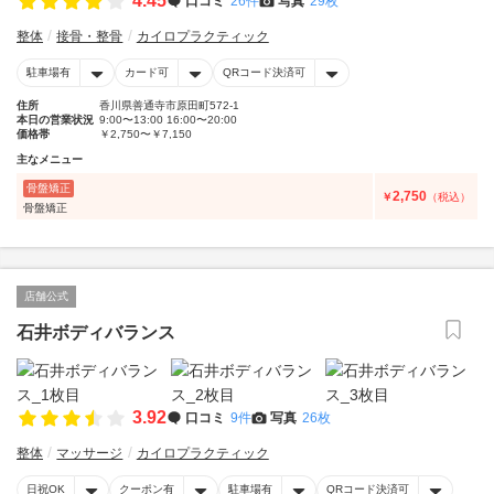
4.45
口コミ
26件
写真
29枚
整体
接骨・整骨
カイロプラクティック
駐車場有
カード可
QRコード決済可
住所
香川県善通寺市原田町572-1
本日の営業状況
9:00〜13:00 16:00〜20:00
価格帯
￥2,750〜￥7,150
主なメニュー
骨盤矯正
2,750
￥
（税込）
骨盤矯正
店舗公式
石井ボディバランス
3.92
口コミ
9件
写真
26枚
整体
マッサージ
カイロプラクティック
日祝OK
クーポン有
駐車場有
QRコード決済可