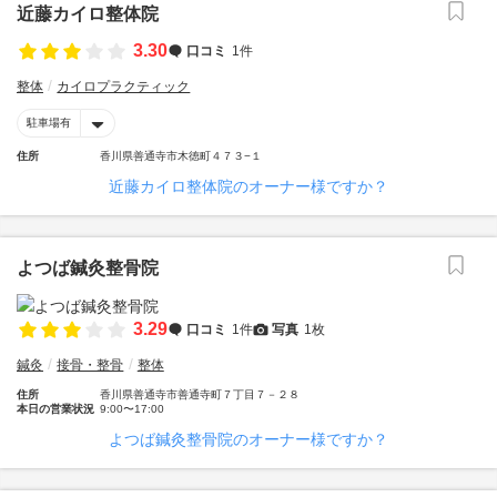
近藤カイロ整体院
3.30
口コミ
1件
整体
カイロプラクティック
駐車場有
住所
香川県善通寺市木徳町４７３−１
近藤カイロ整体院のオーナー様ですか？
よつば鍼灸整骨院
3.29
口コミ
1件
写真
1枚
鍼灸
接骨・整骨
整体
住所
香川県善通寺市善通寺町７丁目７－２８
本日の営業状況
9:00〜17:00
よつば鍼灸整骨院のオーナー様ですか？