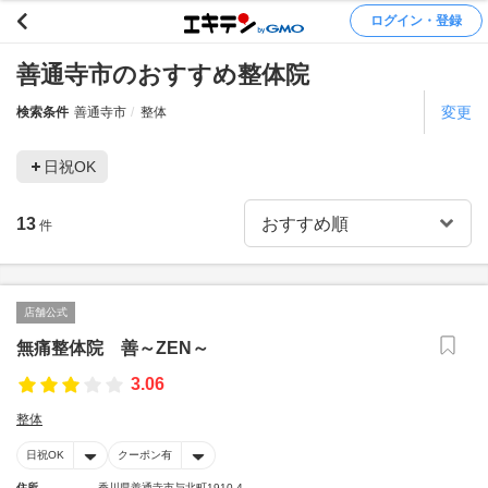
ログイン・登録
善通寺市のおすすめ整体院
変更
検索条件
善通寺市
整体
日祝OK
13
件
店舗公式
無痛整体院 善～ZEN～
3.06
整体
日祝OK
クーポン有
住所
香川県善通寺市与北町1910-4