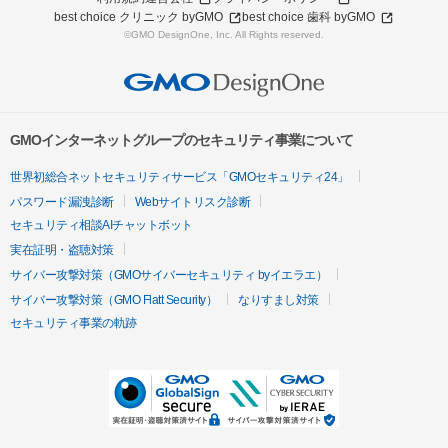
best choice クリニック byGMO
best choice 歯科 byGMO
©GMO DesignOne, Inc. All Rights reserved.
GMOインターネットグループのセキュリティ事業について
世界初総合ネットセキュリティサービス「GMOセキュリティ24」
パスワード漏洩診断
Webサイトリスク診断
セキュリティ相談AIチャットボット
実在証明・盗聴対策
サイバー攻撃対策（GMOサイバーセキュリティ byイエラエ）
サイバー攻撃対策（GMO Flatt Security）
なりすまし対策
セキュリティ事業の軌跡