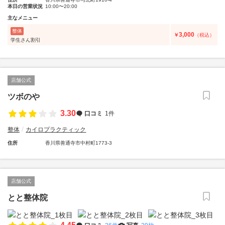
本日の営業状況
10:00〜20:00
主なメニュー
整体
3,000
￥
（税込）
学生さん割引
店舗公式
ツボのや
3.30
口コミ
1件
整体
カイロプラクティック
住所
香川県善通寺市中村町1773-3
店舗公式
とと整体院