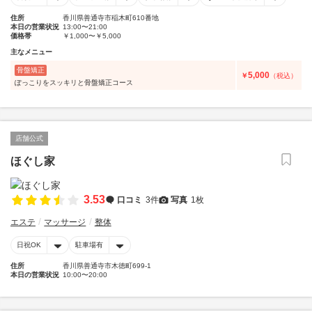
住所
香川県善通寺市稲木町610番地
本日の営業状況
13:00〜21:00
価格帯
￥1,000〜￥5,000
主なメニュー
骨盤矯正
5,000
￥
（税込）
ぽっこりをスッキリと骨盤矯正コース
店舗公式
ほぐし家
3.53
口コミ
3件
写真
1枚
エステ
マッサージ
整体
日祝OK
駐車場有
住所
香川県善通寺市木徳町699-1
本日の営業状況
10:00〜20:00