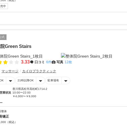
,000
（税込）
販売中
公式
Green Stairs
3.33
口コミ
6件
写真
12枚
マッサージ
カイロプラクティック
OK
21時以降OK
駐車場有
香川県高松市高松町1714-2
営業状況
10:00〜22:00
￥4,000〜￥9,000
ー
容整体
骨矯正
,000
（税込）