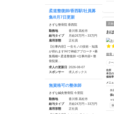
柔道整復師/香西駅/社員募
集/8月7日更新
店舗
きずな整骨院 香西院
勤務地
香川県 高松市
お
給与タイプ
月給26万円～33万円
雇用形態
正社員
【仕事内容】一生モノの技術・知識
が得れます!AIで神経アプローチ <募
接骨
集職種> 柔道整復師 <仕事内容> 整
骨院業…
クー
求人の更新日
2026-08-07
住所
スポンサー
求人ボックス
本日の
価格帯
メニュ
無資格可の整体師
美
きずな鍼灸整骨院 今里院
体
勤務地
香川県 高松市
￥
5
給与タイプ
月給24万円～33万円
雇用形態
正社員