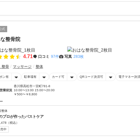
公式
はな整骨院
4.71
口コミ
97件
写真
283枚
・整骨
マッサージ
整体
ポン有
駐車場有
カード可
QRコード決済可
電子マネー決
香川県高松市一宮町781-8
営業状況
10:00〜13:00 15:00〜20:00
￥500〜￥8,800
ー
容整体
のプロが作ったバストケア
,478
（税込）
販売中