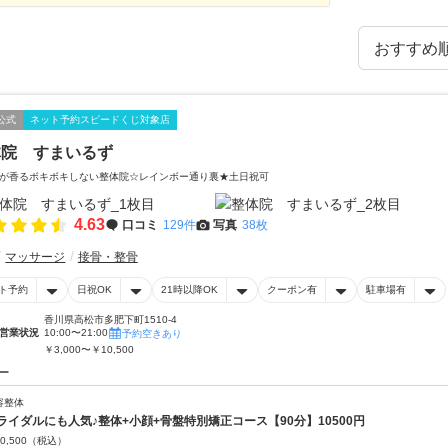
公式
ネット予約スピードくじ対象店
体院 すまいるず
が香るボキボキしない整体院☆レインボー通り裏★土日祝可
4.63
口コミ
129件
写真
38枚
マッサージ
接骨・整骨
ト予約
日祝OK
21時以降OK
クーポン有
駐車場有
香川県高松市多肥下町1510-4
営業状況
10:00〜21:00
予約空きあり
￥3,000〜￥10,500
ー
容整体
ライダルにも人気♪整体+小顔+骨盤特別矯正コース【90分】10500円
0,500
（税込）