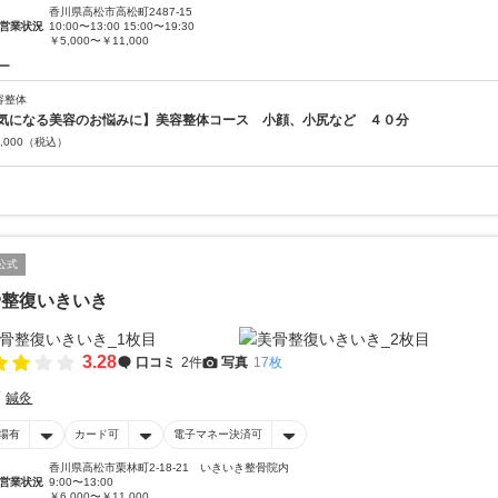
香川県高松市高松町2487-15
営業状況
10:00〜13:00 15:00〜19:30
￥5,000〜￥11,000
ー
容整体
気になる美容のお悩みに】美容整体コース 小顔、小尻など ４０分
,000
（税込）
公式
骨整復いきいき
3.28
口コミ
2件
写真
17枚
鍼灸
場有
カード可
電子マネー決済可
香川県高松市栗林町2-18-21 いきいき整骨院内
営業状況
9:00〜13:00
￥6,000〜￥11,000