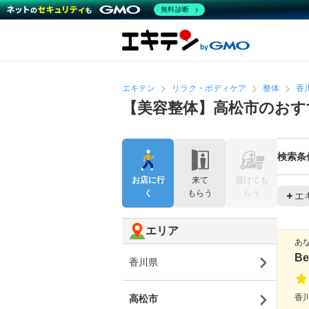
無料診断
エキテン
リラク・ボディケア
整体
香
【美容整体】高松市のおす
検索条
お店に行
来て
届けても
く
もらう
らう
エ
エリア
あ
Be
香川県
香
高松市