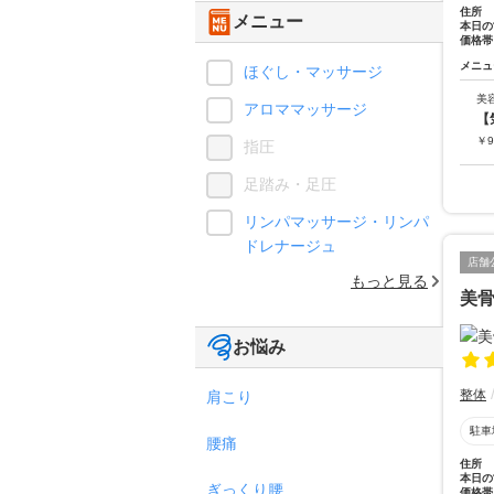
住所
メニュー
本日の
価格帯
メニュ
ほぐし・マッサージ
美
アロママッサージ
【
￥
9
指圧
足踏み・足圧
リンパマッサージ・リンパ
ドレナージュ
店舗
もっと見る
美
お悩み
整体
肩こり
駐車
腰痛
住所
本日の
ぎっくり腰
価格帯