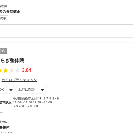
容整体
後の骨盤矯正
販売中
公式
すらぎ整体院
3.04
カイロプラクティック
OK
21時以降OK
香川県高松市太田下町２７４３−９
営業状況
11:00〜11:30 17:30〜18:00
￥3,200〜￥8,000
ー
容整体
健整体