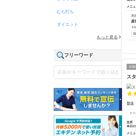
メニュ
むち打ち
美
産
ダイエット
￥
6
もっと見る
フリーワード
店舗
ス
整体
クー
住所
本日の
メニュ