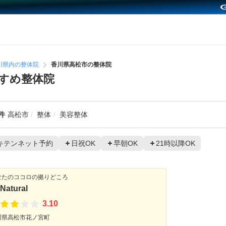
川県内の整体院
香川県高松市の整体院
すめ整体院
件
高松市
整体
美容整体
キテンネット予約
日祝OK
早朝OK
21時以降OK
なたのココロの拠りどころ
Natural
3.10
川県高松市花ノ宮町