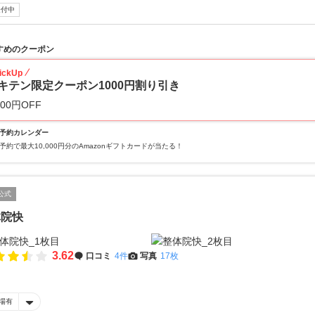
受付中
すめのクーポン
ickUp
キテン限定クーポン1000円割り引き
000円OFF
予約カレンダー
予約で最大10,000円分のAmazonギフトカードが当たる！
公式
体院快
3.62
口コミ
4件
写真
17枚
場有