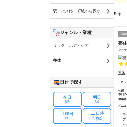
駅・バス停・町域から探す
9
件
ジャンル・業種
店舗
整
リラク・ボディケア
アロマ
整体
整体
日付で探す
ネッ
住所
本日の
今日
明日
価格帯
8/8
8/9
メニュ
日時
土曜日
美
指定
8/15
ブ
￥
1