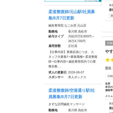
美
産
柔道整復師/元山駅/社員募
集/8月7日更新
鍼灸整骨院 なごみ堂 元山店
勤務地
香川県 高松市
給与タイプ
月給20万8,900円～
36万4,700円
店舗
雇用形態
正社員
や
【仕事内容】業務拡張につき、ス
タッフ大募集!! <募集職種> 柔道整復
師 <仕事内容> 鍼灸整骨院内での業
務全般 …
整体
求人の更新日
2026-08-07
日祝
スポンサー
求人ボックス
住所
本日の
柔道整復師/空港通り駅/社
価格帯
員募集/8月7日更新
メニュ
美
きずな訪問鍼灸マッサージ
美
勤務地
香川県 高松市