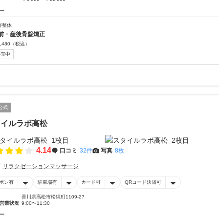
ー
容整体
前・産後骨盤矯正
,480
（税込）
販売中
公式
タイルラボ高松
4.14
口コミ
32件
写真
8枚
リラクゼーションマッサージ
ポン有
駐車場有
カード可
QRコード決済可
香川県高松市松縄町1109-27
営業状況
9:00〜11:30
ー