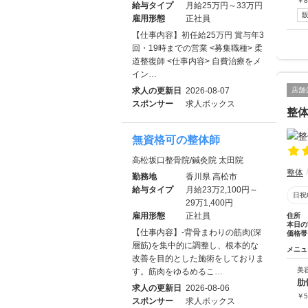
￥
8
給与タイプ
月給25万円～33万円
雇用形態
正社員
【仕事内容】初任給25万円 賞与年3
回・19時までの営業 <募集職種> 柔
道整復師 <仕事内容> 自費治療をメ
イン…
求人の更新日
2026-08-07
店舗
スポンサー
求人ボックス
整体院
無資格可の整体師
高松坂口整骨院/鍼灸院 太田院
整体
勤務地
香川県 高松市
給与タイプ
月給23万2,100円～
日祝
29万1,400円
雇用形態
正社員
住所
本日の
【仕事内容】-背骨まわりの筋肉(深
価格帯
層筋)を集中的に調整し、根本的な
メニュ
改善を目的とした施術をしておりま
美
す。筋肉をゆるめるこ…
肋
求人の更新日
2026-08-06
￥
5
スポンサー
求人ボックス