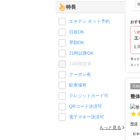
特長
エキテン ネット予約
おす
日祝OK
P
エ
早朝OK
1,
21時以降OK
ネット
24時間営業
ネット
クーポン有
駐車場有
店舗
クレジットカード可
整
QRコード決済可
電子マネー決済可
整体
もっと見る
駐車