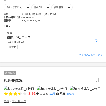
出張・訪問対応
日祝OK
駐車場有
住所
島根県浜田市金城町七条イ974-9
本日の営業状況
9:00〜19:00
価格帯
￥2,000〜￥4,000
メニュー
整体
整体／50分コース
￥
4,000
（税込）
販売中
全てのメニューを見る
店舗公式
和み整体院
3.92
口コミ
12件
写真
359枚
整体
マッサージ