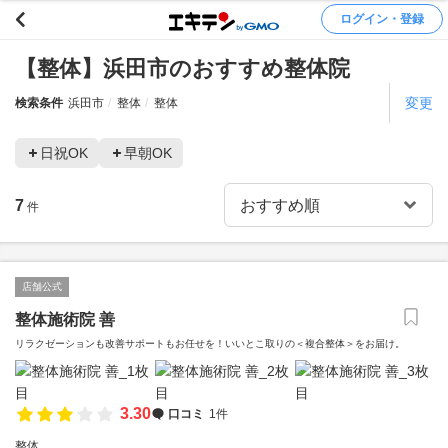
ログイン・登録
【整体】浜田市のおすすめ整体院
変更
検索条件
浜田市
整体
整体
日祝OK
早朝OK
7
件
店舗公式
整体施術院 善
リラクゼーションも改善サポートもお任せを！いいとこ取りの＜複合整体＞をお届け。
3.30
口コミ
1件
整体