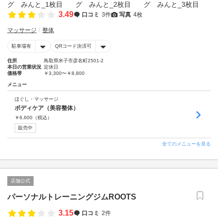
3.49
口コミ
3件
写真
4枚
マッサージ
整体
駐車場有
QRコード決済可
住所
鳥取県米子市彦名町2501-2
本日の営業状況
定休日
価格帯
￥3,300〜￥8,800
メニュー
ほぐし・マッサージ
ボディケア（美容整体）
￥
6,600
（税込）
販売中
全てのメニューを見る
店舗公式
パーソナルトレーニングジムROOTS
3.15
口コミ
2件