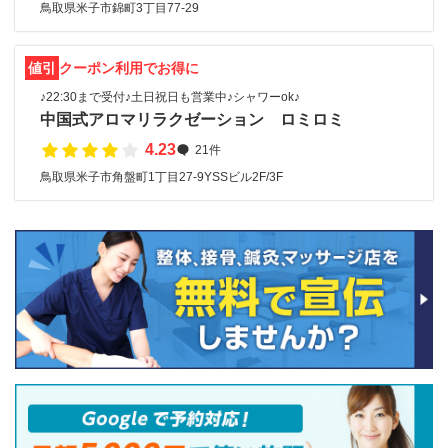
鳥取県米子市錦町3丁目77-29
値引
クーポン利用でお得に
♪22:30まで受付♪土日祝日も営業中♪シャワーok♪
中国式アロマリラクゼーション ロミロミ
4.23
21件
鳥取県米子市角盤町1丁目27-9YSSビル2F/3F