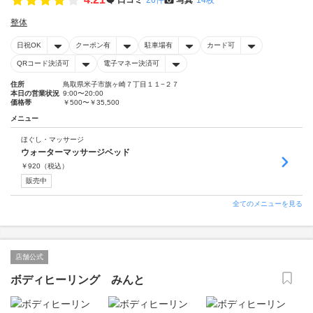
整体
日祝OK
クーポン有
駐車場有
カード可
QRコード決済可
電子マネー決済可
住所
鳥取県米子市旗ヶ崎７丁目１１−２７
本日の営業状況
9:00〜20:00
価格帯
￥500〜￥35,500
メニュー
ほぐし・マッサージ
ウォーターマッサージベッド
￥
920
（税込）
販売中
全てのメニューを見る
店舗公式
ボディヒーリング みんと