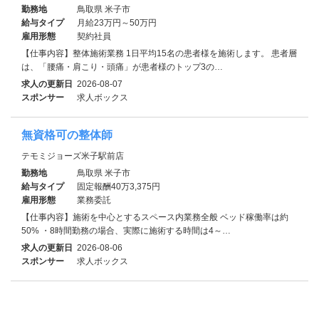
勤務地
鳥取県 米子市
給与タイプ
月給23万円～50万円
雇用形態
契約社員
【仕事内容】整体施術業務 1日平均15名の患者様を施術します。 患者層
は、「腰痛・肩こり・頭痛」が患者様のトップ3の…
求人の更新日
2026-08-07
スポンサー
求人ボックス
無資格可の整体師
テモミジョーズ米子駅前店
勤務地
鳥取県 米子市
給与タイプ
固定報酬40万3,375円
雇用形態
業務委託
【仕事内容】施術を中心とするスペース内業務全般 ベッド稼働率は約
50% ・8時間勤務の場合、実際に施術する時間は4～…
求人の更新日
2026-08-06
スポンサー
求人ボックス