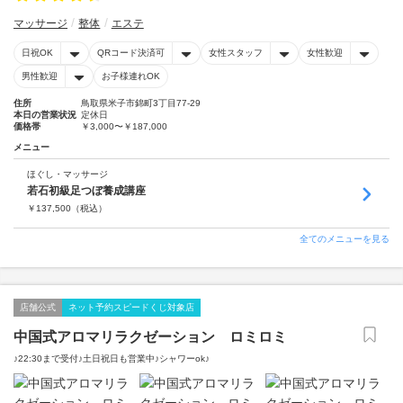
マッサージ
整体
エステ
日祝OK
QRコード決済可
女性スタッフ
女性歓迎
男性歓迎
お子様連れOK
住所
鳥取県米子市錦町3丁目77-29
本日の営業状況
定休日
価格帯
￥3,000〜￥187,000
メニュー
ほぐし・マッサージ
若石初級足つぼ養成講座
￥
137,500
（税込）
全てのメニューを見る
店舗公式
ネット予約スピードくじ対象店
中国式アロマリラクゼーション ロミロミ
♪22:30まで受付♪土日祝日も営業中♪シャワーok♪