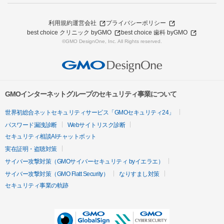
利用規約
運営会社
プライバシーポリシー
best choice クリニック byGMO
best choice 歯科 byGMO
©GMO DesignOne, Inc. All Rights reserved.
GMOインターネットグループのセキュリティ事業について
世界初総合ネットセキュリティサービス「GMOセキュリティ24」
パスワード漏洩診断
Webサイトリスク診断
セキュリティ相談AIチャットボット
実在証明・盗聴対策
サイバー攻撃対策（GMOサイバーセキュリティ byイエラエ）
サイバー攻撃対策（GMO Flatt Security）
なりすまし対策
セキュリティ事業の軌跡