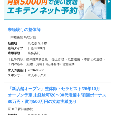
未経験可の整体師
田中療術院 鳥取分院
勤務地
鳥取県 米子市
給与タイプ
日給8,800円
雇用形態
業務委託
【仕事内容】整体師業務全般 ・売上管理 ・広告運用 ・本部との連携 ・
予約対応等 【経験・資格】<応募要件> 普通自動…
求人の更新日
2026-08-06
スポンサー
求人ボックス
「新店舗オープン」整体師・セラピスト/26年10月
オープン予定 未経験可/20〜30代活躍中/初回ボーナス
80万円・賞与500万円の支給実績あり
匠 米子駅前整体院