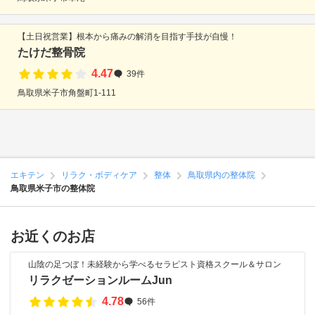
【土日祝営業】根本から痛みの解消を目指す手技が自慢！
たけだ整骨院
4.47
39件
鳥取県米子市角盤町1-111
エキテン
リラク・ボディケア
整体
鳥取県内の整体院
鳥取県米子市の整体院
お近くのお店
山陰の足つぼ！未経験から学べるセラピスト資格スクール＆サロン
リラクゼーションルームJun
4.78
56件