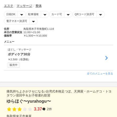
エステ
マッサージ
整体
日祝OK
駐車場有
カード可
QRコード決済可
電子マネー決済可
住所
鳥取県米子市角盤町1-116
本日の営業状況
11:00〜21:00
価格帯
￥1,500〜￥10,000
メニュー
ほぐし・マッサージ
ボディケア30分
￥
2,500
（非課税）
販売中
全てのメニューを見る
痛気持ちよさがクセになる♪台湾式本格足つぼ。天満屋・ホームデコ・トヨ
タウン巡回中＆お子様連れ歓迎
ゆらほぐ〜yurahogu〜
3.37
2件
鳥取県米子市車尾