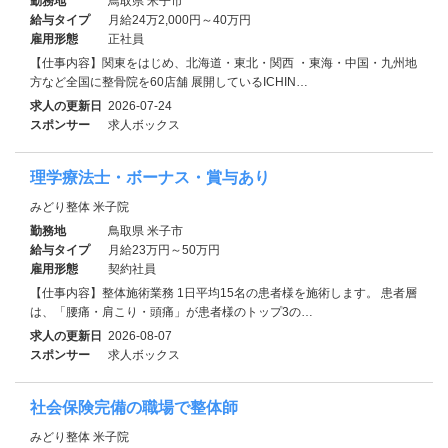
勤務地
鳥取県 米子市
給与タイプ
月給24万2,000円～40万円
雇用形態
正社員
【仕事内容】関東をはじめ、北海道・東北・関西 ・東海・中国・九州地
方など全国に整骨院を60店舗 展開しているICHIN…
求人の更新日
2026-07-24
スポンサー
求人ボックス
理学療法士・ボーナス・賞与あり
みどり整体 米子院
勤務地
鳥取県 米子市
給与タイプ
月給23万円～50万円
雇用形態
契約社員
【仕事内容】整体施術業務 1日平均15名の患者様を施術します。 患者層
は、「腰痛・肩こり・頭痛」が患者様のトップ3の…
求人の更新日
2026-08-07
スポンサー
求人ボックス
社会保険完備の職場で整体師
みどり整体 米子院