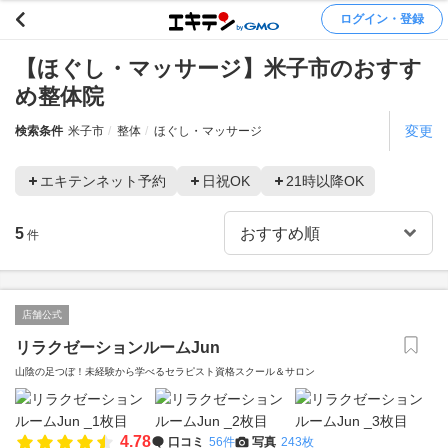
ログイン・登録
【ほぐし・マッサージ】米子市のおすす
め整体院
変更
検索条件
米子市
整体
ほぐし・マッサージ
エキテンネット予約
日祝OK
21時以降OK
5
件
店舗公式
リラクゼーションルームJun
山陰の足つぼ！未経験から学べるセラピスト資格スクール＆サロン
4.78
口コミ
56件
写真
243枚