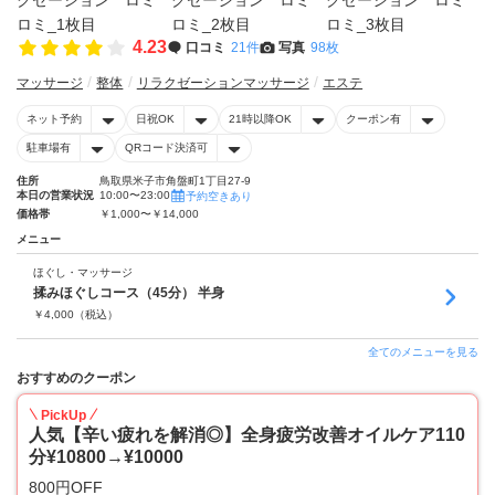
4.23
口コミ
21件
写真
98枚
マッサージ
整体
リラクゼーションマッサージ
エステ
ネット予約
日祝OK
21時以降OK
クーポン有
駐車場有
QRコード決済可
住所
鳥取県米子市角盤町1丁目27-9
本日の営業状況
10:00〜23:00
予約空きあり
価格帯
￥1,000〜￥14,000
メニュー
ほぐし・マッサージ
揉みほぐしコース（45分） 半身
￥
4,000
（税込）
全てのメニューを見る
おすすめのクーポン
PickUp
人気【辛い疲れを解消◎】全身疲労改善オイルケア110
分¥10800→¥10000
800円OFF