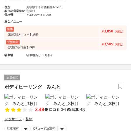
住所
鳥取県米子市西福原1-1-43
本日の営業状況
定休日
価格帯
￥3,500〜￥4,000
主なメニュー
整体
3,850
￥
（税込）
【症状別メニュー】腰痛
骨盤矯正
3,585
￥
（税込）
【女性のお悩み】O脚
駐車場
駐車場あり （無料）
店舗公式
ボディヒーリング みんと
3.49
口コミ
3件
写真
4枚
マッサージ
整体
駐車場有
QRコード決済可