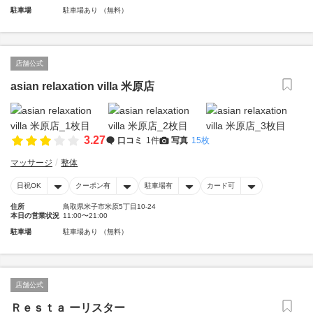
駐車場
駐車場あり （無料）
店舗公式
asian relaxation villa 米原店
3.27
口コミ
1件
写真
15枚
マッサージ
整体
日祝OK
クーポン有
駐車場有
カード可
住所
鳥取県米子市米原5丁目10-24
本日の営業状況
11:00〜21:00
駐車場
駐車場あり （無料）
店舗公式
Ｒｅｓｔａ ーリスター