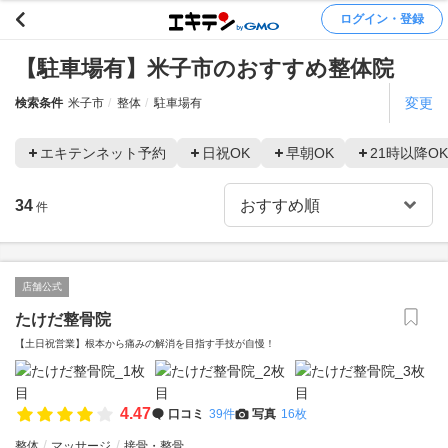
ログイン・登録
【駐車場有】米子市のおすすめ整体院
変更
検索条件
米子市
整体
駐車場有
エキテンネット予約
日祝OK
早朝OK
21時以降OK
34
件
店舗公式
たけだ整骨院
【土日祝営業】根本から痛みの解消を目指す手技が自慢！
4.47
口コミ
39件
写真
16枚
整体
マッサージ
接骨・整骨