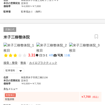
住所
鳥取県米子市冨士見町２丁目１４９
本日の営業状況
定休日
価格帯
￥4,000〜￥7,000
駐車場
駐車場あり （無料）
店舗公式
米子三柳整体院
3.31
口コミ
4件
写真
11枚
接骨・整骨
整体
カイロプラクティック
駐車場有
住所
鳥取県米子市両三柳2136
本日の営業状況
定休日
価格帯
￥6,000〜￥7,700
主なメニュー
骨盤矯正
7,700
￥
（税込）
骨盤調整