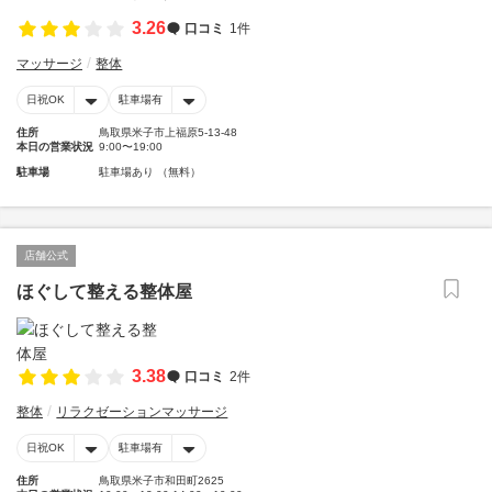
3.26
口コミ
1件
マッサージ
整体
日祝OK
駐車場有
住所
鳥取県米子市上福原5-13-48
本日の営業状況
9:00〜19:00
駐車場
駐車場あり （無料）
店舗公式
ほぐして整える整体屋
3.38
口コミ
2件
整体
リラクゼーションマッサージ
日祝OK
駐車場有
住所
鳥取県米子市和田町2625