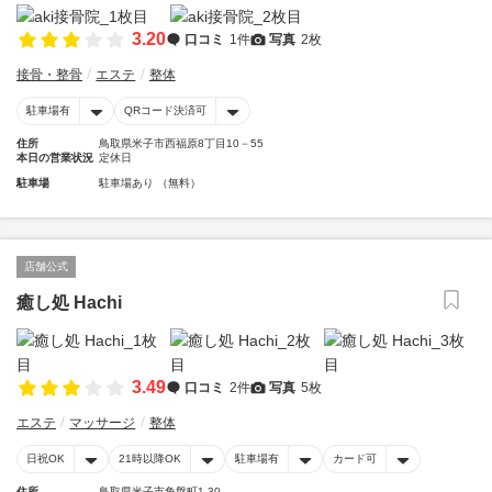
3.20
口コミ
1件
写真
2枚
接骨・整骨
エステ
整体
駐車場有
QRコード決済可
住所
鳥取県米子市西福原8丁目10－55
本日の営業状況
定休日
駐車場
駐車場あり （無料）
店舗公式
癒し処 Hachi
3.49
口コミ
2件
写真
5枚
エステ
マッサージ
整体
日祝OK
21時以降OK
駐車場有
カード可
住所
鳥取県米子市角盤町1-30