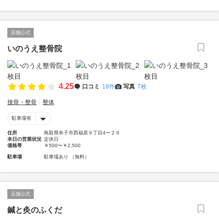
店舗公式
いのうえ整骨院
4.25
口コミ
18件
写真
7枚
接骨・整骨
整体
駐車場有
住所
鳥取県米子市西福原９丁目4ー２６
本日の営業状況
定休日
価格帯
￥500〜￥2,500
駐車場
駐車場あり （無料）
店舗公式
鍼と灸のふくだ