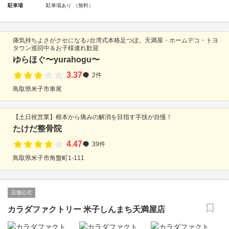
駐車場
駐車場あり （無料）
痛気持ちよさがクセになる♪台湾式本格足つぼ。天満屋・ホームデコ・トヨ
タウン巡回中＆お子様連れ歓迎
ゆらほぐ〜yurahogu〜
3.37
2件
鳥取県米子市車尾
【土日祝営業】根本から痛みの解消を目指す手技が自慢！
たけだ整骨院
4.47
39件
鳥取県米子市角盤町1-111
店舗公式
カラダファクトリー 米子しんまち天満屋店