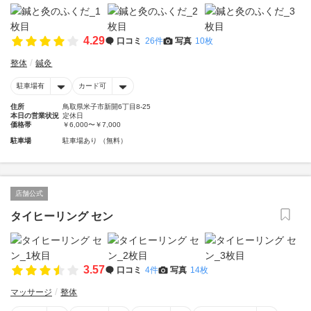
4.29
口コミ
26件
写真
10枚
整体
鍼灸
駐車場有
カード可
住所
鳥取県米子市新開6丁目8-25
本日の営業状況
定休日
価格帯
￥6,000〜￥7,000
駐車場
駐車場あり （無料）
店舗公式
タイヒーリング セン
3.57
口コミ
4件
写真
14枚
マッサージ
整体