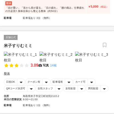
整体
5,000
￥
（税込）
「頭が重い」「首から肩が凝る」「目の疲れ」「腰の痛み」仕事疲れ
の方必見!! 身体全体から整える整体（約50分）
駐車場
駐車場あり 3台 （無料）
店舗公式
米子すりむミミ
3.09
写真
14枚
整体
日祝OK
クーポン有
駐車場有
カード可
QRコード決済可
女性スタッフ
女性歓迎
男性歓迎
住所
鳥取県米子市淀江町佐陀2122-2
本日の営業状況
9:00〜21:00
駐車場
駐車場あり 1台 （無料）