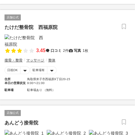
店舗公式
たけだ整骨院 西福原院
3.45
口コミ
2件
写真
1枚
接骨・整骨
マッサージ
整体
日祝OK
駐車場有
住所
鳥取県米子市西福原9丁目20-15
本日の営業状況
9:00〜21:00
駐車場
駐車場あり （無料）
店舗公式
あんどう接骨院