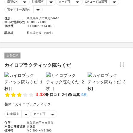
日祝OK
駐車場有
カード可
QRコード決済可
電子マネー決済可
住所
鳥取県米子市車尾5-6-18
本日の営業状況
10:00〜21:00
価格帯
￥1,000〜￥14,000
駐車場
駐車場あり （無料）
店舗公式
カイロプラクティック院らくだ
3.43
口コミ
2件
写真
9枚
整体
カイロプラクティック
駐車場有
カード可
住所
鳥取県米子市奈喜良
本日の営業状況
定休日
価格帯
￥5,400〜￥7,560