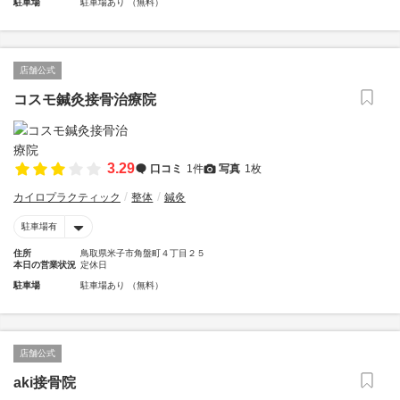
駐車場
駐車場あり （無料）
店舗公式
コスモ鍼灸接骨治療院
3.29
口コミ
1件
写真
1枚
カイロプラクティック
整体
鍼灸
駐車場有
住所
鳥取県米子市角盤町４丁目２５
本日の営業状況
定休日
駐車場
駐車場あり （無料）
店舗公式
aki接骨院