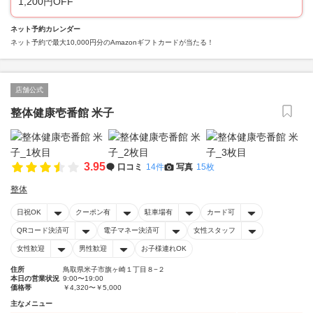
1,200円OFF
ネット予約カレンダー
ネット予約で最大10,000円分のAmazonギフトカードが当たる！
店舗公式
整体健康壱番館 米子
3.95
口コミ
14件
写真
15枚
整体
日祝OK
クーポン有
駐車場有
カード可
QRコード決済可
電子マネー決済可
女性スタッフ
女性歓迎
男性歓迎
お子様連れOK
住所
鳥取県米子市旗ヶ崎１丁目８−２
本日の営業状況
9:00〜19:00
価格帯
￥4,320〜￥5,000
主なメニュー