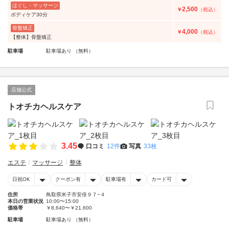
ほぐし・マッサージ
2,500
￥
（税込）
ボディケア30分
骨盤矯正
4,000
￥
（税込）
【整体】骨盤矯正
駐車場
駐車場あり （無料）
店舗公式
トオチカヘルスケア
3.45
口コミ
12件
写真
33枚
エステ
マッサージ
整体
日祝OK
クーポン有
駐車場有
カード可
住所
鳥取県米子市安倍９７−４
本日の営業状況
10:00〜15:00
価格帯
￥8,640〜￥21,600
駐車場
駐車場あり （無料）