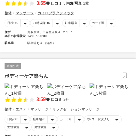
3.55
口コミ
3件
写真
2枚
整体
マッサージ
カイロプラクティック
日祝OK
21時以降OK
駐車場有
カード可
住所
鳥取県米子市皆生温泉４−２１−１
本日の営業状況
14:00〜20:00
駐車場
駐車場あり （無料）
店舗公式
ボディーケア楽ちん
3.59
口コミ
2件
整体
エステ
マッサージ
リラクゼーションマッサージ
日祝OK
駐車場有
カード可
QRコード決済可
女性歓迎
男性歓迎