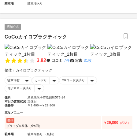
駐車場
駐車場あり
店舗公式
CoCoカイロプラクティック
3.82
口コミ
7件
写真
31枚
整体
カイロプラクティック
駐車場有
カード可
QRコード決済可
電子マネー決済可
住所
鳥取県米子市陰田町579-14
本日の営業状況
定休日
価格帯
￥3,400〜￥29,800
主なメニュー
整体
29,800
￥
（税込）
ブライダル整体（全5回）
駐車場
駐車場あり （無料）