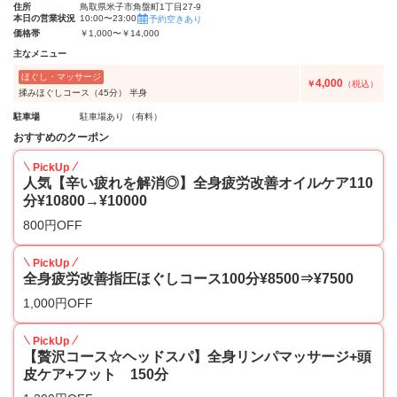
住所
鳥取県米子市角盤町1丁目27-9
本日の営業状況
10:00〜23:00
予約空きあり
価格帯
￥1,000〜￥14,000
主なメニュー
ほぐし・マッサージ
4,000
￥
（税込）
揉みほぐしコース（45分） 半身
駐車場
駐車場あり （有料）
おすすめのクーポン
PickUp
人気【辛い疲れを解消◎】全身疲労改善オイルケア110
分¥10800→¥10000
800円OFF
PickUp
全身疲労改善指圧ほぐしコース100分¥8500⇒¥7500
1,000円OFF
PickUp
【贅沢コース☆ヘッドスパ】全身リンパマッサージ+頭
皮ケア+フット 150分