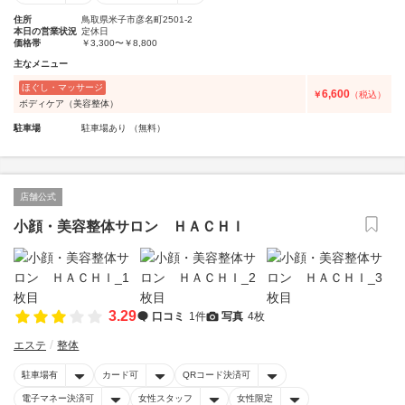
住所
鳥取県米子市彦名町2501-2
本日の営業状況
定休日
価格帯
￥3,300〜￥8,800
主なメニュー
ほぐし・マッサージ
6,600
￥
（税込）
ボディケア（美容整体）
駐車場
駐車場あり （無料）
店舗公式
小顔・美容整体サロン ＨＡＣＨＩ
3.29
口コミ
1件
写真
4枚
エステ
整体
駐車場有
カード可
QRコード決済可
電子マネー決済可
女性スタッフ
女性限定