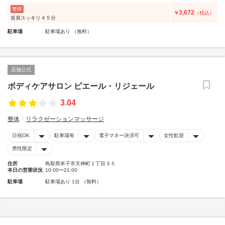
整体
3,672
￥
（税込）
首肩スッキリ４５分
駐車場
駐車場あり （無料）
店舗公式
ボディケアサロン ピエール・リジェール
3.04
整体
リラクゼーションマッサージ
日祝OK
駐車場有
電子マネー決済可
女性歓迎
男性限定
住所
鳥取県米子市天神町１丁目３５
本日の営業状況
10:00〜21:00
駐車場
駐車場あり 1台 （無料）