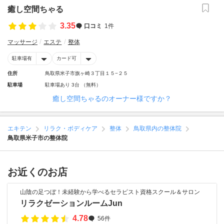
癒し空間ちゃる
3.35
口コミ
1件
マッサージ
エステ
整体
駐車場有
カード可
住所
鳥取県米子市旗ヶ崎３丁目１５−２５
駐車場
駐車場あり 3台 （無料）
癒し空間ちゃるのオーナー様ですか？
エキテン
リラク・ボディケア
整体
鳥取県内の整体院
鳥取県米子市の整体院
お近くのお店
山陰の足つぼ！未経験から学べるセラピスト資格スクール＆サロン
リラクゼーションルームJun
4.78
56件