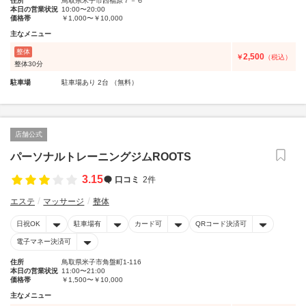
住所
鳥取県米子市西福原７－６
本日の営業状況
10:00〜20:00
価格帯
￥1,000〜￥10,000
主なメニュー
整体
2,500
￥
（税込）
整体30分
駐車場
駐車場あり 2台 （無料）
店舗公式
パーソナルトレーニングジムROOTS
3.15
口コミ
2件
エステ
マッサージ
整体
日祝OK
駐車場有
カード可
QRコード決済可
電子マネー決済可
住所
鳥取県米子市角盤町1-116
本日の営業状況
11:00〜21:00
価格帯
￥1,500〜￥10,000
主なメニュー