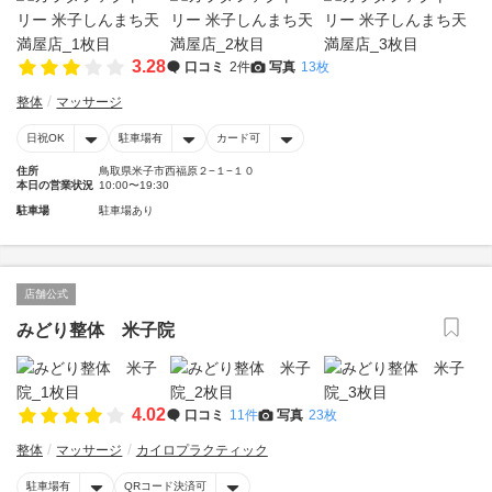
3.28
口コミ
2件
写真
13枚
整体
マッサージ
日祝OK
駐車場有
カード可
住所
鳥取県米子市西福原２−１−１０
本日の営業状況
10:00〜19:30
駐車場
駐車場あり
店舗公式
みどり整体 米子院
4.02
口コミ
11件
写真
23枚
整体
マッサージ
カイロプラクティック
駐車場有
QRコード決済可