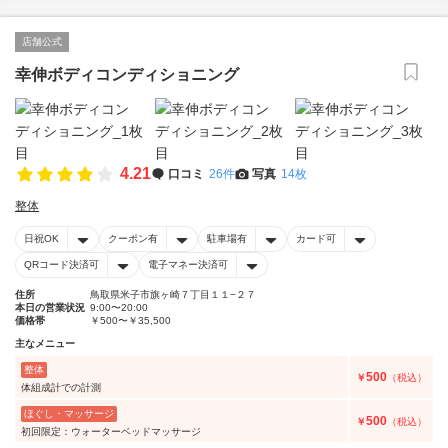
店舗公式
幸伸ボディコンディショニング
4.21
口コミ
26件
写真
14枚
整体
日祝OK
クーポン有
駐車場有
カード可
QRコード決済可
電子マネー決済可
住所
鳥取県米子市旗ヶ崎７丁目１１−２７
本日の営業状況
9:00〜20:00
価格帯
￥500〜￥35,500
主なメニュー
整体
500
￥
（税込）
体組成計での計測
ほぐし・マッサージ
500
￥
（税込）
初回限定：ウォーターベッドマッサージ