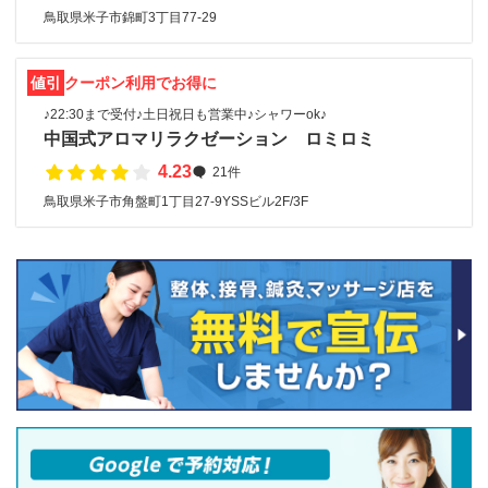
鳥取県米子市錦町3丁目77-29
値引
クーポン利用でお得に
♪22:30まで受付♪土日祝日も営業中♪シャワーok♪
中国式アロマリラクゼーション ロミロミ
4.23
21件
鳥取県米子市角盤町1丁目27-9YSSビル2F/3F