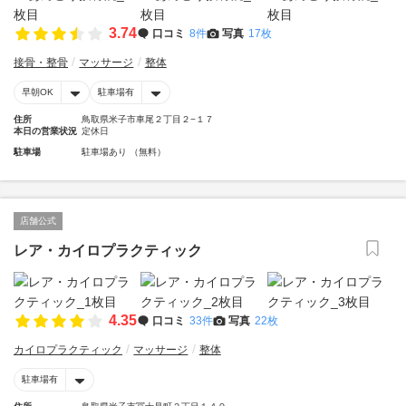
3.74
口コミ
8件
写真
17枚
接骨・整骨
マッサージ
整体
早朝OK
駐車場有
住所
鳥取県米子市車尾２丁目２−１７
本日の営業状況
定休日
駐車場
駐車場あり （無料）
店舗公式
レア・カイロプラクティック
4.35
口コミ
33件
写真
22枚
カイロプラクティック
マッサージ
整体
駐車場有