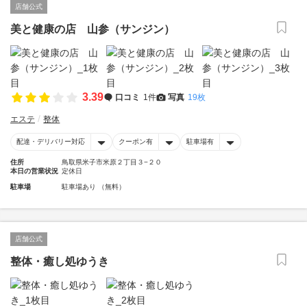
店舗公式
美と健康の店 山参（サンジン）
3.39
口コミ
1件
写真
19枚
エステ
整体
配達・デリバリー対応
クーポン有
駐車場有
住所
鳥取県米子市米原２丁目３−２０
本日の営業状況
定休日
駐車場
駐車場あり （無料）
店舗公式
整体・癒し処ゆうき