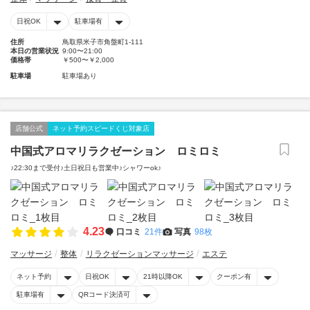
日祝OK
駐車場有
住所
鳥取県米子市角盤町1-111
本日の営業状況
9:00〜21:00
価格帯
￥500〜￥2,000
駐車場
駐車場あり
店舗公式
ネット予約スピードくじ対象店
中国式アロマリラクゼーション ロミロミ
♪22:30まで受付♪土日祝日も営業中♪シャワーok♪
4.23
口コミ
21件
写真
98枚
マッサージ
整体
リラクゼーションマッサージ
エステ
ネット予約
日祝OK
21時以降OK
クーポン有
駐車場有
QRコード決済可