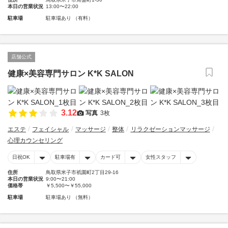
本日の営業状況
13:00〜22:00
駐車場
駐車場あり （有料）
店舗公式
健康×美容専門サロン K*K SALON
3.12
写真
3枚
エステ
フェイシャル
マッサージ
整体
リラクゼーションマッサージ
心理カウンセリング
日祝OK
駐車場有
カード可
女性スタッフ
住所
鳥取県米子市祇園町2丁目29-16
本日の営業状況
9:00〜21:00
価格帯
￥5,500〜￥55,000
駐車場
駐車場あり （無料）