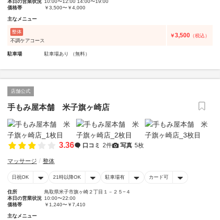
本日の営業状況
10:00〜12:00 14:00〜19:00
価格帯
￥3,500〜￥4,000
主なメニュー
整体
3,500
￥
（税込）
不調ケアコース
駐車場
駐車場あり （無料）
店舗公式
手もみ屋本舗 米子旗ヶ崎店
3.36
口コミ
2件
写真
5枚
マッサージ
整体
日祝OK
21時以降OK
駐車場有
カード可
住所
鳥取県米子市旗ヶ崎２丁目１－２５−４
本日の営業状況
10:00〜22:00
価格帯
￥1,240〜￥7,410
主なメニュー