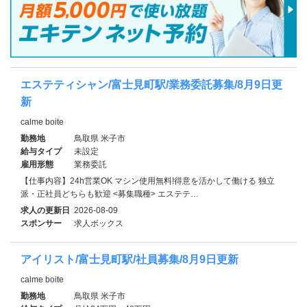
エステティシャン/富士見町駅/業務委託募集/8月9日更
新
calme boite
勤務地
鳥取県 米子市
給与タイプ
未設定
雇用形態
業務委託
【仕事内容】24h営業OK マシン使用無料!得意を活かして働ける 独立
派・正社員どちらも歓迎 <募集職種> エステテ…
求人の更新日
2026-08-09
スポンサー
求人ボックス
アイリスト/富士見町駅/社員募集/8月9日更新
calme boite
勤務地
鳥取県 米子市