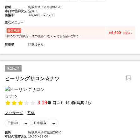
住所
鳥取県米子市米原9-1-45
本日の営業状況
定休日
価格帯
￥6,600〜￥7,700
主なメニュー
骨盤矯正
6,600
￥
（税込）
初めての方限定！体の歪み、むくみでお悩みの方に！
駐車場
駐車場あり
店舗公式
ヒーリングサロン☆ナツ
3.19
口コミ
1件
写真
1枚
マッサージ
整体
日祝OK
駐車場有
住所
鳥取県米子市蚊屋296-5
本日の営業状況
10:00〜21:00