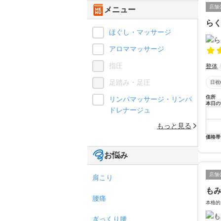
店舗
メニュー
ら
ほぐし・マッサージ
アロママッサージ
指圧
整体
足踏み・足圧
日祝
住所
リンパマッサージ・リンパ
本日の
ドレナージュ
もっと見る
価格帯
お悩み
店舗
肩こり
もみ
腰痛
本格的
ぎっくり腰