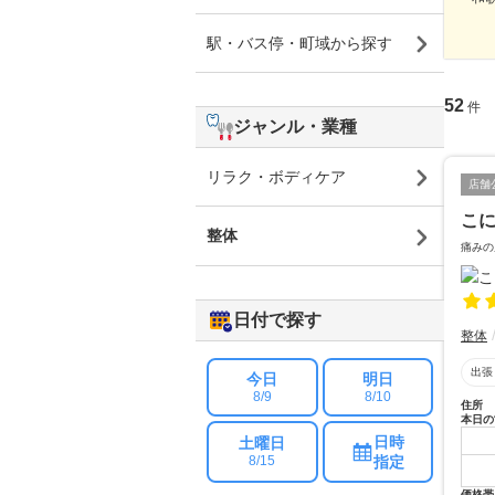
駅・バス停・町域から探す
52
件
ジャンル・業種
リラク・ボディケア
店舗
こ
整体
痛みの
日付で探す
整体
出張
今日
明日
8/9
8/10
住所
本日の
日時
土曜日
指定
8/15
価格帯