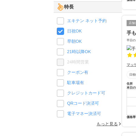
特長
エキテン ネット予約
店舗
日祝OK
手
平日の
早朝OK
21時以降OK
24時間営業
マッ
クーポン有
日祝
駐車場有
住所
本日の
クレジットカード可
QRコード決済可
電子マネー決済可
価格帯
もっと見る