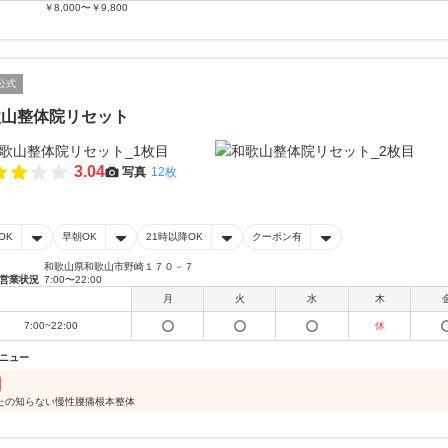
￥8,000〜￥9,800
公式
歌山整体院リセット
3.04
写真
12枚
OK
早朝OK
21時以降OK
クーポン有
和歌山県和歌山市野崎１７０－７
営業状況
7:00〜22:00
月
火
水
木
7:00~22:00
休
ニュー
たの知らない慢性腰痛根本整体