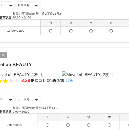
OK
駐車場有
和歌山県和歌山市新中通２丁目25番地
営業状況
10:00〜21:00
月
火
水
木
10:00~21:00
公式
eLab BEAUTY
3.39
口コミ
3件
写真
22枚
OK
カード可
和歌山県和歌山市屋形町4丁目14-1
営業状況
9:00〜20:00
月
火
水
木
9:00~20:00