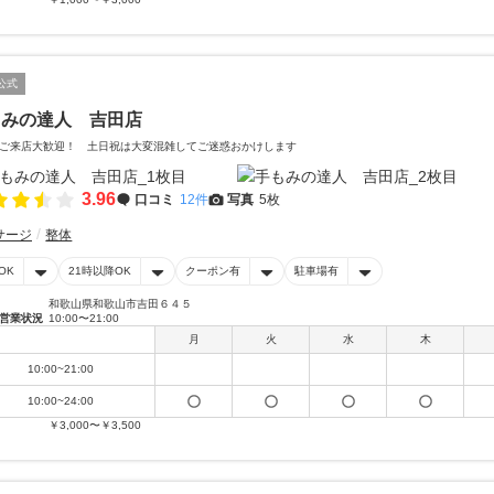
公式
もみの達人 吉田店
ご来店大歓迎！ 土日祝は大変混雑してご迷惑おかけします
3.96
口コミ
12件
写真
5枚
サージ
整体
OK
21時以降OK
クーポン有
駐車場有
和歌山県和歌山市吉田６４５
営業状況
10:00〜21:00
月
火
水
木
10:00~21:00
10:00~24:00
￥3,000〜￥3,500