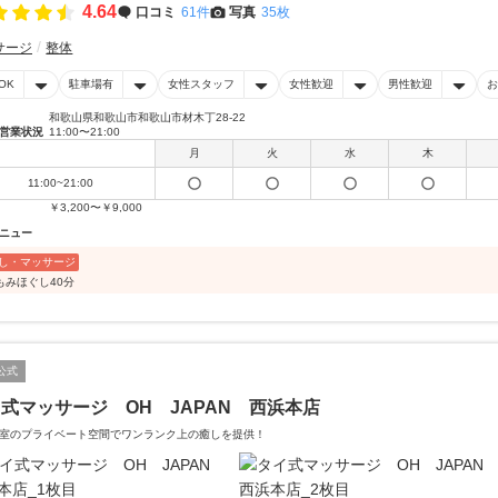
4.64
口コミ
61件
写真
35枚
サージ
整体
OK
駐車場有
女性スタッフ
女性歓迎
男性歓迎
お
和歌山県和歌山市和歌山市材木丁28-22
営業状況
11:00〜21:00
月
火
水
木
11:00~21:00
￥3,200〜￥9,000
ニュー
し・マッサージ
もみほぐし40分
公式
式マッサージ OH JAPAN 西浜本店
室のプライベート空間でワンランク上の癒しを提供！