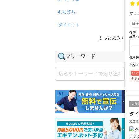
むち打ち
マッ
日祝
ダイエット
住所
本日の
もっと見る
フリーワード
価格帯
主なメ
ほぐ
全身
店舗
タイ
完全個