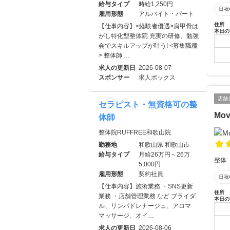
給与タイプ
時給1,250円
日祝
雇用形態
アルバイト・パート
住所
【仕事内容】<経験者優遇>肩甲骨は
本日の
がし特化型整体院 充実の研修、勉強
会でスキルアップが叶う! <募集職種
> 整体師 …
求人の更新日
2026-08-07
スポンサー
求人ボックス
店舗
セラピスト・無資格可の整
Mov
体師
整体院RUFFREE和歌山院
勤務地
和歌山県 和歌山市
給与タイプ
月給26万円～26万
整体
5,000円
雇用形態
契約社員
日祝
【仕事内容】施術業務 ・SNS更新
住所
業務 ・店舗管理業務 など ブライダ
本日の
ル、リンパドレナージュ、アロマ
マッサージ、オイ…
求人の更新日
2026-08-06