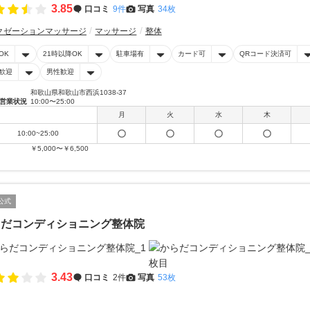
3.85
口コミ
9件
写真
34枚
クゼーションマッサージ
マッサージ
整体
OK
21時以降OK
駐車場有
カード可
QRコード決済可
歓迎
男性歓迎
和歌山県和歌山市西浜1038-37
営業状況
10:00〜25:00
月
火
水
木
10:00~25:00
￥5,000〜￥6,500
公式
らだコンディショニング整体院
3.43
口コミ
2件
写真
53枚