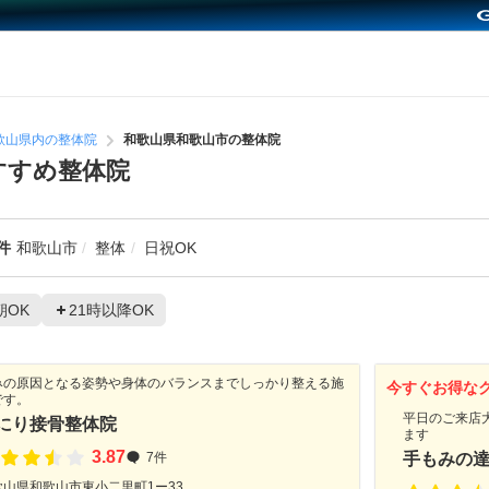
歌山県内の整体院
和歌山県和歌山市の整体院
すすめ整体院
件
和歌山市
整体
日祝OK
朝OK
21時以降OK
みの原因となる姿勢や身体のバランスまでしっかり整える施
今すぐお得な
です。
平日のご来店
にり接骨整体院
ます
3.87
7件
手もみの
歌山県和歌山市東小二里町1ー33