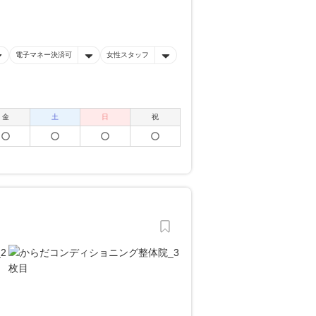
電子マネー決済可
女性スタッフ
金
土
日
祝