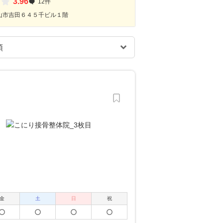
3.96
12件
山市吉田６４５千ビル１階
金
土
日
祝