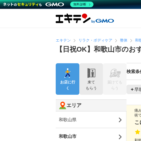
無料診断
エキテン
リラク・ボディケア
整体
和
【日祝OK】和歌山市のお
検索条
お店に行
来て
届けても
く
もらう
らう
早
エリア
痛
術
和歌山県
こ
和歌山市
和