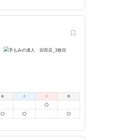
金
土
日
祝