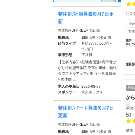
整体師/社員募集/8月7日更
リラ
新
日祝
整体院RUFFREE和歌山院
女性
勤務地
和歌山県 和歌山市
住所
給与タイプ
月給27万5,000円～
本日の
50万円
雇用形態
正社員
【仕事内容】<経験者優遇>肩甲骨は
価格帯
がし特化型整体院 充実の研修、勉強
会でスキルアップが叶う! <募集職種
> 整体師 …
求人の更新日
2026-08-07
店舗
スポンサー
求人ボックス
か
整体師/パート募集/8月7日
更新
整体院RUFFREE和歌山院
整体
勤務地
和歌山県 和歌山市