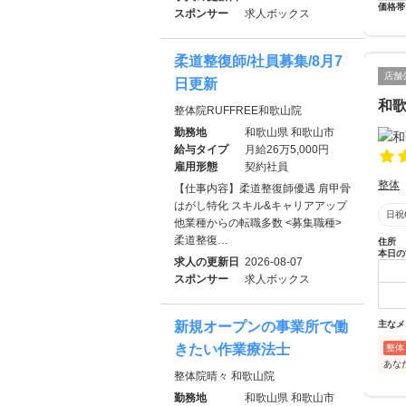
価格帯
スポンサー
求人ボックス
柔道整復師/社員募集/8月7
店舗
日更新
和
整体院RUFFREE和歌山院
勤務地
和歌山県 和歌山市
給与タイプ
月給26万5,000円
雇用形態
契約社員
整体
【仕事内容】柔道整復師優遇 肩甲骨
はがし特化 スキル&キャリアアップ
日祝
他業種からの転職多数 <募集職種>
柔道整復…
住所
本日の
求人の更新日
2026-08-07
スポンサー
求人ボックス
新規オープンの事業所で働
主なメ
きたい作業療法士
整体
あな
整体院晴々 和歌山院
勤務地
和歌山県 和歌山市