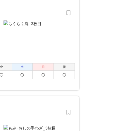
金
土
日
祝