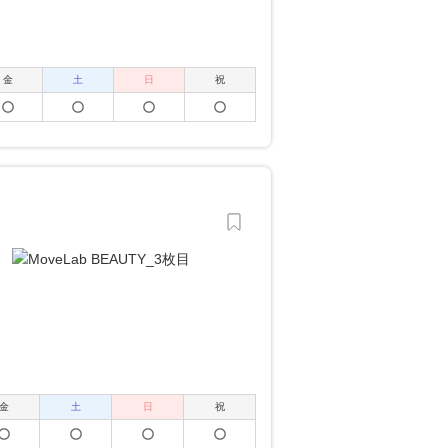
金
土
日
祝
金
土
日
祝