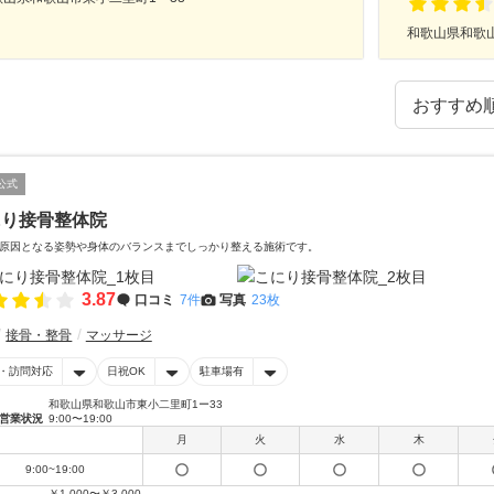
和歌山県和歌
公式
にり接骨整体院
原因となる姿勢や身体のバランスまでしっかり整える施術です。
3.87
口コミ
7件
写真
23枚
接骨・整骨
マッサージ
・訪問対応
日祝OK
駐車場有
和歌山県和歌山市東小二里町1ー33
営業状況
9:00〜19:00
月
火
水
木
9:00~19:00
￥1,000〜￥3,000