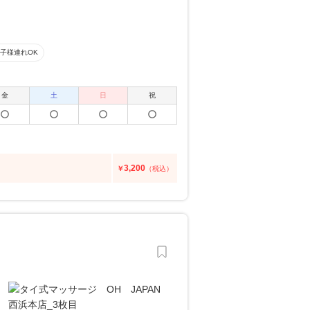
子様連れOK
金
土
日
祝
3,200
￥
（税込）