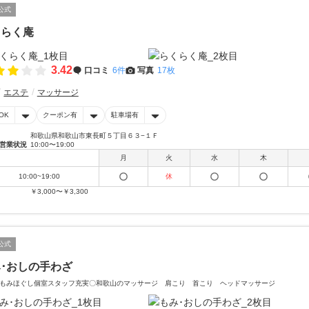
公式
くらく庵
3.42
口コミ
6件
写真
17枚
エステ
マッサージ
OK
クーポン有
駐車場有
和歌山県和歌山市東長町５丁目６３−１Ｆ
営業状況
10:00〜19:00
月
火
水
木
10:00~19:00
休
￥3,000〜￥3,300
公式
･おしの手わざ
もみほぐし個室スタッフ充実〇和歌山のマッサージ 肩こり 首こり ヘッドマッサージ