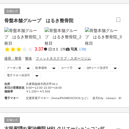
店舗公式
骨盤本舗グループ はるき整骨院
3.37
口コミ
1件
写真
13枚
接骨・整骨
整体
フィットネスクラブ・スポーツジム
クーポン有
駐車場有
カード可
QRコード決済可
電子マネー決済可
住所
兵庫県姫路市西庄甲34-1
本日の営業状況
9:00〜12:00 14:30〜19:00
価格帯
￥1,100〜￥5,500
電子マネー
交通系電子マネー（Suica/PASMO/ICOCA など）
楽天Edy
nanaco
iD
店舗公式
古民家隠れ家治療院.HRLクリエーション-コンデ