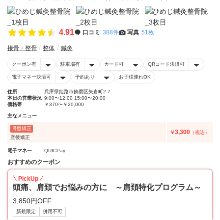
4.91
口コミ
388件
写真
51枚
接骨・整骨
整体
鍼灸
クーポン有
駐車場有
カード可
QRコード決済可
電子マネー決済可
予約あり
お子様連れOK
住所
兵庫県姫路市飾磨区矢倉町2-7
本日の営業状況
9:00〜12:00 15:00〜20:00
価格帯
￥370〜￥20,000
主なメニュー
骨盤矯正
3,300
￥
（税込）
産後矯正
電子マネー
QUICPay
おすすめのクーポン
PickUp
頭痛、肩頚でお悩みの方に ～肩頚特化プログラム～
3,850円OFF
新規限定
併用不可