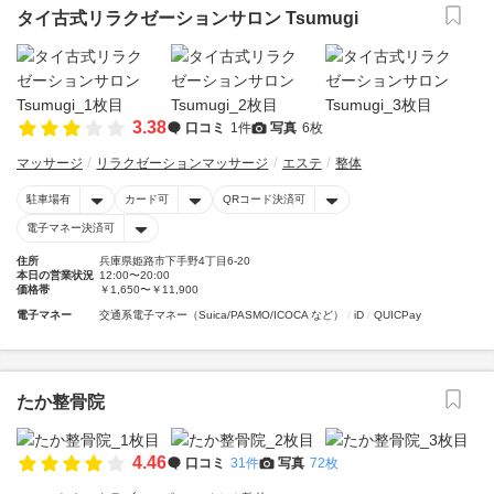
タイ古式リラクゼーションサロン Tsumugi
3.38
口コミ
1件
写真
6枚
マッサージ
リラクゼーションマッサージ
エステ
整体
駐車場有
カード可
QRコード決済可
電子マネー決済可
住所
兵庫県姫路市下手野4丁目6-20
本日の営業状況
12:00〜20:00
価格帯
￥1,650〜￥11,900
電子マネー
交通系電子マネー（Suica/PASMO/ICOCA など）
iD
QUICPay
たか整骨院
4.46
口コミ
31件
写真
72枚