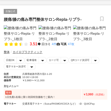
店舗公式
腰痛/膝の痛み専門整体サロンRepla-リプラ-
3.51
口コミ
4件
写真
47枚
整体
カイロプラクティック
日祝OK
駐車場有
カード可
QRコード決済可
電子マネー決済可
住所
兵庫県姫路市西今宿2-1-20
本日の営業状況
10:00〜19:00
価格帯
￥3,980〜￥11,000
主なメニュー
整体
3,980
￥
（非課税）
1日先着1名様に限り初回特別価格でご案内！
電子マネー
交通系電子マネー（Suica/PASMO/ICOCA など）
iD
QUICPay