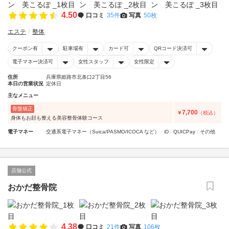
4.50
口コミ
35件
写真
50枚
エステ
整体
クーポン有
駐車場有
カード可
QRコード決済可
電子マネー決済可
女性スタッフ
女性限定
住所
兵庫県姫路市北条口2丁目56
本日の営業状況
定休日
主なメニュー
骨盤矯正
7,700
￥
（税込）
身体もお顔も整える美容整骨体験コース
電子マネー
交通系電子マネー（Suica/PASMO/ICOCA など）
iD
QUICPay
その他
店舗公式
おかだ整骨院
4.38
口コミ
21件
写真
106枚