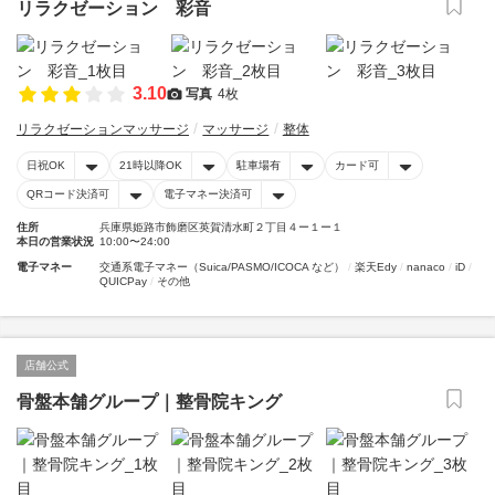
リラクゼーション 彩音
3.10
写真
4枚
リラクゼーションマッサージ
マッサージ
整体
日祝OK
21時以降OK
駐車場有
カード可
QRコード決済可
電子マネー決済可
住所
兵庫県姫路市飾磨区英賀清水町２丁目４ー１ー１
本日の営業状況
10:00〜24:00
電子マネー
交通系電子マネー（Suica/PASMO/ICOCA など）
楽天Edy
nanaco
iD
QUICPay
その他
店舗公式
骨盤本舗グループ｜整骨院キング