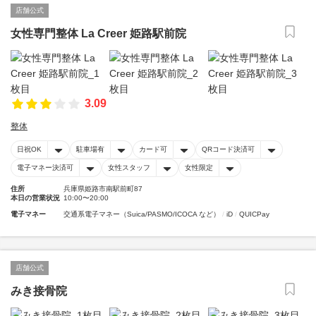
店舗公式
女性専門整体 La Creer 姫路駅前院
3.09
整体
日祝OK
駐車場有
カード可
QRコード決済可
電子マネー決済可
女性スタッフ
女性限定
住所
兵庫県姫路市南駅前町87
本日の営業状況
10:00〜20:00
電子マネー
交通系電子マネー（Suica/PASMO/ICOCA など）
iD
QUICPay
店舗公式
みき接骨院