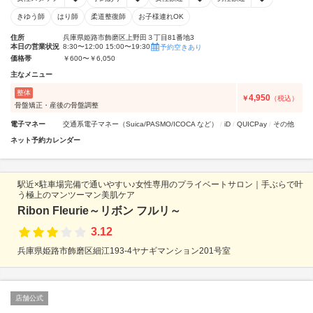
きゆう師
はり師
柔道整復師
お子様連れOK
住所
兵庫県姫路市飾磨区上野田３丁目81番地3
本日の営業状況
8:30〜12:00 15:00〜19:30
予約空きあり
価格帯
￥600〜￥6,050
主なメニュー
整体
4,950
￥
（税込）
骨盤矯正・産後の骨盤調整
電子マネー
交通系電子マネー（Suica/PASMO/ICOCA など）
iD
QUICPay
その他
ネット予約カレンダー
駅近×駐車場完備で通いやすい♪女性専用のプライベートサロン｜手ぶらで叶
う極上のマンツーマン美肌ケア
Ribon Fleurie～リボン フルリ～
3.12
兵庫県姫路市飾磨区細江193-4ヤナギマンション201号室
店舗公式