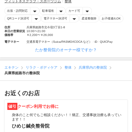
フィットネスクラブ・スポーツジム
整体
出張・訪問対応
駐車場有
カード可
QRコード決済可
電子マネー決済可
柔道整復師
お子様連れOK
住所
兵庫県姫路市北今宿3丁目1-8
本日の営業状況
10:00〜21:00
価格帯
￥2,200〜￥26,000
電子マネー
交通系電子マネー（Suica/PASMO/ICOCA など）
iD
QUICPay
たか整骨院のオーナー様ですか？
エキテン
リラク・ボディケア
整体
兵庫県内の整体院
兵庫県姫路市の整体院
お近くのお店
値引
クーポン利用でお得に
身体のこと何でもご相談ください！！矯正、交通事故治療も承ってい
ます！！
ひめじ鍼灸整骨院