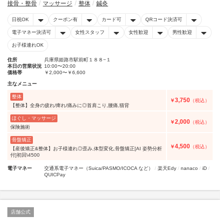
接骨・整骨
マッサージ
整体
鍼灸
日祝OK
クーポン有
カード可
QRコード決済可
電子マネー決済可
女性スタッフ
女性歓迎
男性歓迎
お子様連れOK
住所
兵庫県姫路市駅前町１８８−１
本日の営業状況
10:00〜20:00
価格帯
￥2,000〜￥6,600
主なメニュー
整体
3,750
￥
（税込）
【整体】全身の疲れ/痺れ/痛みに◎首肩こり,腰痛,猫背
ほぐし・マッサージ
2,000
￥
（税込）
保険施術
骨盤矯正
4,500
￥
（税込）
【産後矯正&整体】お子様連れ◎歪み,体型変化,骨盤矯正[AI 姿勢分析
付]初回\4500
電子マネー
交通系電子マネー（Suica/PASMO/ICOCA など）
楽天Edy
nanaco
iD
QUICPay
店舗公式