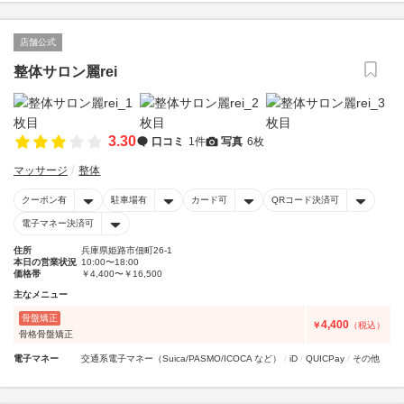
店舗公式
整体サロン麗rei
3.30
口コミ
1件
写真
6枚
マッサージ
整体
クーポン有
駐車場有
カード可
QRコード決済可
電子マネー決済可
住所
兵庫県姫路市佃町26-1
本日の営業状況
10:00〜18:00
価格帯
￥4,400〜￥16,500
主なメニュー
骨盤矯正
4,400
￥
（税込）
骨格骨盤矯正
電子マネー
交通系電子マネー（Suica/PASMO/ICOCA など）
iD
QUICPay
その他