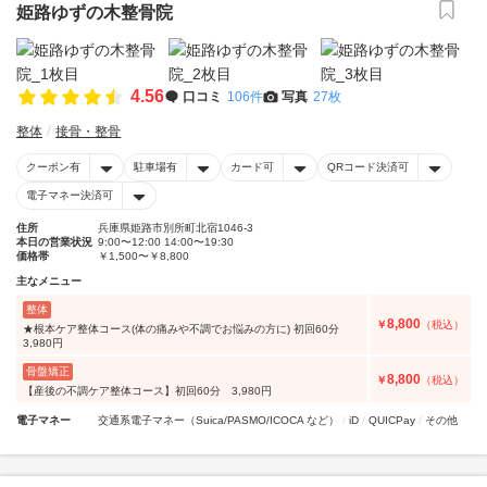
姫路ゆずの木整骨院
4.56
口コミ
106件
写真
27枚
整体
接骨・整骨
クーポン有
駐車場有
カード可
QRコード決済可
電子マネー決済可
住所
兵庫県姫路市別所町北宿1046-3
本日の営業状況
9:00〜12:00 14:00〜19:30
価格帯
￥1,500〜￥8,800
主なメニュー
整体
8,800
￥
（税込）
★根本ケア整体コース(体の痛みや不調でお悩みの方に) 初回60分
3,980円
骨盤矯正
8,800
￥
（税込）
【産後の不調ケア整体コース】初回60分 3,980円
電子マネー
交通系電子マネー（Suica/PASMO/ICOCA など）
iD
QUICPay
その他