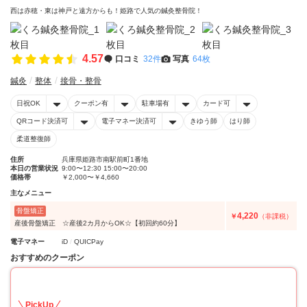
西は赤穂・東は神戸と遠方からも！姫路で人気の鍼灸整骨院！
4.57
口コミ
32件
写真
64枚
鍼灸
整体
接骨・整骨
日祝OK
クーポン有
駐車場有
カード可
QRコード決済可
電子マネー決済可
きゆう師
はり師
柔道整復師
住所
兵庫県姫路市南駅前町1番地
本日の営業状況
9:00〜12:30 15:00〜20:00
価格帯
￥2,000〜￥4,660
主なメニュー
骨盤矯正
4,220
￥
（非課税）
産後骨盤矯正 ☆産後2カ月からOK☆【初回約60分】
電子マネー
iD
QUICPay
おすすめのクーポン
14
PickUp