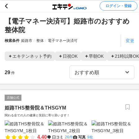
ログイン・登録
【電子マネー決済可】姫路市のおすすめ
整体院
変更
検索条件
姫路市
整体
電子マネー決済可
エキテンネット予約
日祝OK
早朝OK
21時以降OK
29
件
店舗公式
姫路THS整骨院＆THSGYM
関わる全ての人の健康と笑顔に寄り添います！
4.40
口コミ
26件
写真
9枚