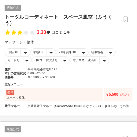
店舗公式
トータルコーディネート スペース風空（ふうく
う）
3.30
口コミ
1件
マッサージ
整体
日祝OK
早朝OK
21時以降OK
駐車場有
カード可
QRコード決済可
電子マネー決済可
住所
兵庫県姫路市塩町193
本日の営業状況
8:00〜25:00
価格帯
￥5,500〜￥35,200
主なメニュー
整体
5,500
￥
（税込）
スポーツ整体
電子マネー
交通系電子マネー（Suica/PASMO/ICOCA など）
iD
QUICPay
その他
店舗公式