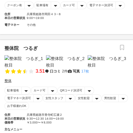
クーポン有
駐車場有
カード可
電子マネー決済可
住所
兵庫県姫路市岡田４３−８
本日の営業状況
9:00〜19:00
電子マネー
その他
整体院 つるぎ
3.51
口コミ
2件
写真
17枚
整体
駐車場有
カード可
QRコード決済可
電子マネー決済可
女性スタッフ
女性歓迎
男性歓迎
お子様連れOK
住所
兵庫県姫路市香寺町広瀬２
本日の営業状況
9:30〜12:30 14:00〜19:00
価格帯
￥3,000〜￥8,000
主なメニュー