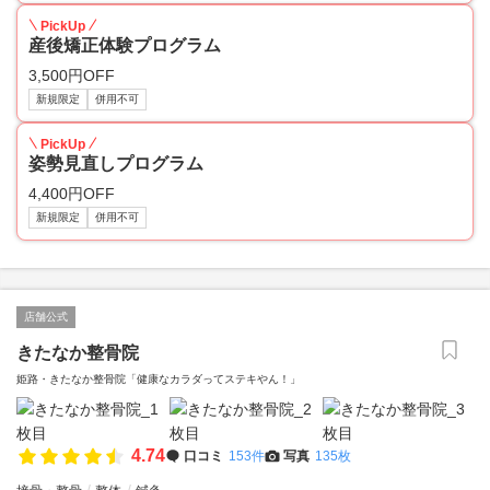
PickUp
産後矯正体験プログラム
3,500円OFF
新規限定
併用不可
PickUp
姿勢見直しプログラム
4,400円OFF
新規限定
併用不可
店舗公式
きたなか整骨院
姫路・きたなか整骨院「健康なカラダってステキやん！」
4.74
口コミ
153件
写真
135枚