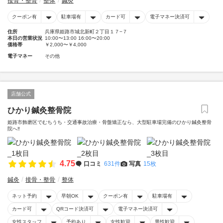
接骨・整骨
整体
鍼灸
クーポン有
駐車場有
カード可
電子マネー決済可
住所
兵庫県姫路市城北新町２丁目１７−７
本日の営業状況
10:00〜13:00 16:00〜20:00
価格帯
￥2,000〜￥4,000
電子マネー
その他
店舗公式
ひかり鍼灸整骨院
姫路市飾磨区でむちうち・交通事故治療・骨盤矯正なら、大型駐車場完備のひかり鍼灸整骨
院へ‼️
4.75
口コミ
631件
写真
15枚
鍼灸
接骨・整骨
整体
ネット予約
早朝OK
クーポン有
駐車場有
カード可
QRコード決済可
電子マネー決済可
女性スタッフ
予約あり
女性歓迎
男性歓迎