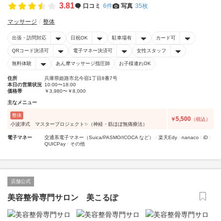
3.81
口コミ
6件
写真
35枚
マッサージ
整体
出張・訪問対応
日祝OK
駐車場有
カード可
QRコード決済可
電子マネー決済可
女性スタッフ
無料体験
あん摩マッサージ指圧師
お子様連れOK
住所
兵庫県姫路市北今宿1丁目8番7号
本日の営業状況
10:00〜18:00
価格帯
￥3,980〜￥8,000
主なメニュー
整体
5,500
￥
（税込）
小波津式 マスタープロジェクト✨（神経・筋ほぼ無痛療法）
電子マネー
交通系電子マネー（Suica/PASMO/ICOCA など）
楽天Edy
nanaco
iD
QUICPay
その他
店舗公式
美容整骨専門サロン 美こるぽ