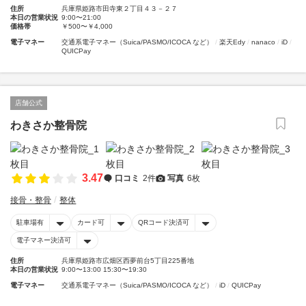
住所
兵庫県姫路市田寺東２丁目４３－２７
本日の営業状況
9:00〜21:00
価格帯
￥500〜￥4,000
電子マネー
交通系電子マネー（Suica/PASMO/ICOCA など）
楽天Edy
nanaco
iD
QUICPay
店舗公式
わきさか整骨院
3.47
口コミ
2件
写真
6枚
接骨・整骨
整体
駐車場有
カード可
QRコード決済可
電子マネー決済可
住所
兵庫県姫路市広畑区西夢前台5丁目225番地
本日の営業状況
9:00〜13:00 15:30〜19:30
電子マネー
交通系電子マネー（Suica/PASMO/ICOCA など）
iD
QUICPay