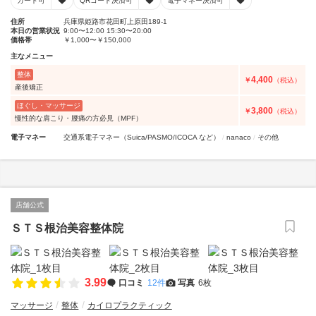
カード可
QRコード決済可
電子マネー決済可
住所
兵庫県姫路市花田町上原田189-1
本日の営業状況
9:00〜12:00 15:30〜20:00
価格帯
￥1,000〜￥150,000
主なメニュー
整体
4,400
￥
（税込）
産後矯正
ほぐし・マッサージ
3,800
￥
（税込）
慢性的な肩こり・腰痛の方必見（MPF）
電子マネー
交通系電子マネー（Suica/PASMO/ICOCA など）
nanaco
その他
店舗公式
ＳＴＳ根治美容整体院
3.99
口コミ
12件
写真
6枚
マッサージ
整体
カイロプラクティック