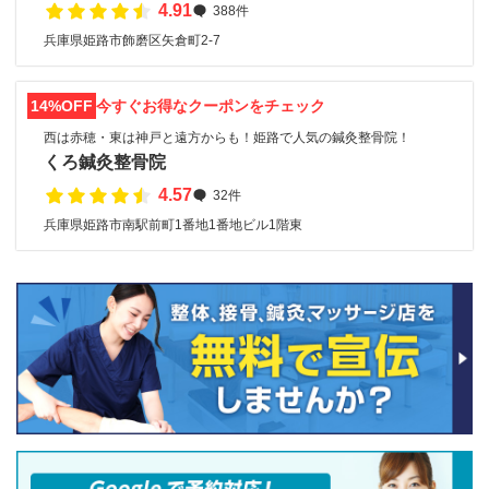
4.91
388件
兵庫県姫路市飾磨区矢倉町2-7
14%OFF
今すぐお得なクーポンをチェック
西は赤穂・東は神戸と遠方からも！姫路で人気の鍼灸整骨院！
くろ鍼灸整骨院
4.57
32件
兵庫県姫路市南駅前町1番地1番地ビル1階東