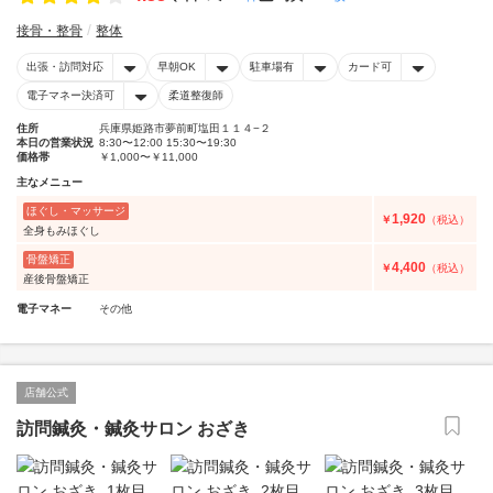
接骨・整骨
整体
出張・訪問対応
早朝OK
駐車場有
カード可
電子マネー決済可
柔道整復師
住所
兵庫県姫路市夢前町塩田１１４−２
本日の営業状況
8:30〜12:00 15:30〜19:30
価格帯
￥1,000〜￥11,000
主なメニュー
ほぐし・マッサージ
1,920
￥
（税込）
全身もみほぐし
骨盤矯正
4,400
￥
（税込）
産後骨盤矯正
電子マネー
その他
店舗公式
訪問鍼灸・鍼灸サロン おざき