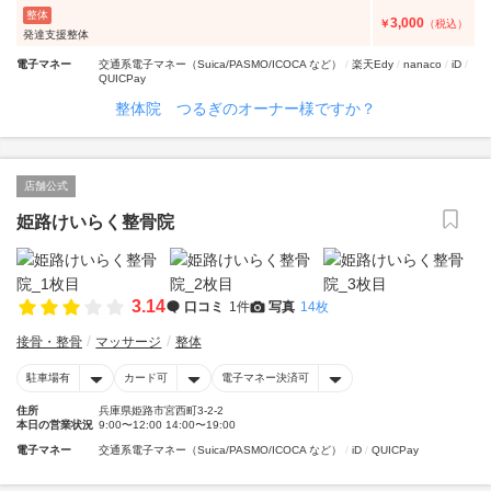
整体
3,000
￥
（税込）
発達支援整体
電子マネー
交通系電子マネー（Suica/PASMO/ICOCA など）
楽天Edy
nanaco
iD
QUICPay
整体院 つるぎのオーナー様ですか？
店舗公式
姫路けいらく整骨院
3.14
口コミ
1件
写真
14枚
接骨・整骨
マッサージ
整体
駐車場有
カード可
電子マネー決済可
住所
兵庫県姫路市宮西町3-2-2
本日の営業状況
9:00〜12:00 14:00〜19:00
電子マネー
交通系電子マネー（Suica/PASMO/ICOCA など）
iD
QUICPay