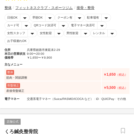
整体
フィットネスクラブ・スポーツジム
接骨・整骨
日祝OK
早朝OK
クーポン有
駐車場有
カード可
QRコード決済可
電子マネー決済可
女性スタッフ
女性歓迎
男性歓迎
レンタル
お子様連れOK
住所
兵庫県姫路市東延末2-29
本日の営業状況
9:00〜20:00
価格帯
￥1,650〜￥9,900
主なメニュー
整体
1,650
￥
（税込）
筋肉・関節調整
骨盤矯正
5,500
￥
（税込）
産後骨盤矯正
電子マネー
交通系電子マネー（Suica/PASMO/ICOCA など）
iD
QUICPay
その他
店舗公式
くろ鍼灸整骨院