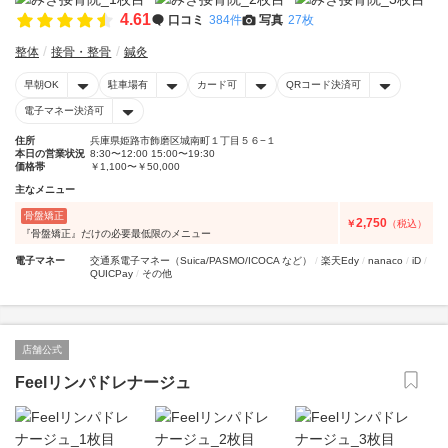
4.61
口コミ
384件
写真
27枚
整体
接骨・整骨
鍼灸
早朝OK
駐車場有
カード可
QRコード決済可
電子マネー決済可
住所
兵庫県姫路市飾磨区城南町１丁目５６−１
本日の営業状況
8:30〜12:00 15:00〜19:30
価格帯
￥1,100〜￥50,000
主なメニュー
骨盤矯正
2,750
￥
（税込）
『骨盤矯正』だけの必要最低限のメニュー
電子マネー
交通系電子マネー（Suica/PASMO/ICOCA など）
楽天Edy
nanaco
iD
QUICPay
その他
店舗公式
Feelリンパドレナージュ