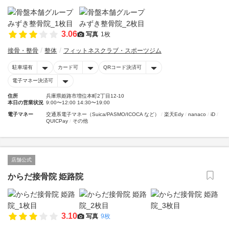
3.06
写真
1枚
接骨・整骨
整体
フィットネスクラブ・スポーツジム
駐車場有
カード可
QRコード決済可
電子マネー決済可
住所
兵庫県姫路市増位本町2丁目12-10
本日の営業状況
9:00〜12:00 14:30〜19:00
電子マネー
交通系電子マネー（Suica/PASMO/ICOCA など）
楽天Edy
nanaco
iD
QUICPay
その他
店舗公式
からだ接骨院 姫路院
3.10
写真
9枚