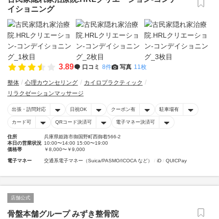
イショニング
3.89
口コミ
8件
写真
11枚
整体
心理カウンセリング
カイロプラクティック
リラクゼーションマッサージ
出張・訪問対応
日祝OK
クーポン有
駐車場有
カード可
QRコード決済可
電子マネー決済可
住所
兵庫県姫路市御国野町西御着566-2
本日の営業状況
10:00〜14:00 15:00〜19:00
価格帯
￥8,000〜￥9,000
電子マネー
交通系電子マネー（Suica/PASMO/ICOCA など）
iD
QUICPay
店舗公式
骨盤本舗グループ みずき整骨院