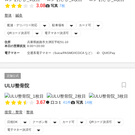
3.08
写真
7枚
整体
鍼灸
配達・デリバリー対応
駐車場有
カード可
QRコード決済可
電子マネー決済可
住所
兵庫県姫路市大津区平松51-10
本日の営業状況
9:00〜20:00
電子マネー
交通系電子マネー（Suica/PASMO/ICOCA など）
iD
QUICPay
店舗公式
ULU整骨院
3.67
口コミ
41件
写真
14枚
接骨・整骨
整体
日祝OK
クーポン有
カード可
QRコード決済可
電子マネー決済可