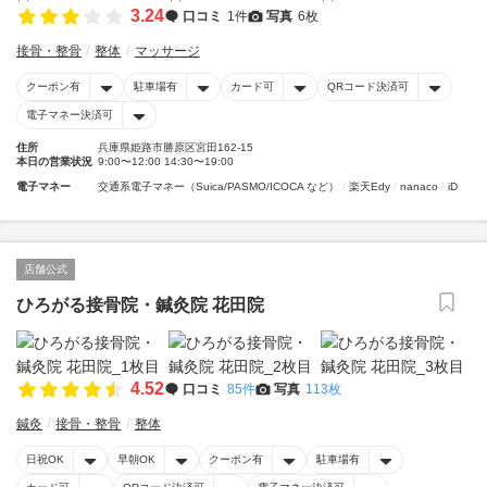
3.24
口コミ
1件
写真
6枚
接骨・整骨
整体
マッサージ
クーポン有
駐車場有
カード可
QRコード決済可
電子マネー決済可
住所
兵庫県姫路市勝原区宮田162-15
本日の営業状況
9:00〜12:00 14:30〜19:00
電子マネー
交通系電子マネー（Suica/PASMO/ICOCA など）
楽天Edy
nanaco
iD
店舗公式
ひろがる接骨院・鍼灸院 花田院
4.52
口コミ
85件
写真
113枚
鍼灸
接骨・整骨
整体
日祝OK
早朝OK
クーポン有
駐車場有