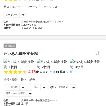
整体
エステ
マッサージ
フェイシャル
クーポン有
住所
兵庫県神戸市中央区相生町４丁目３ー４
本日の営業状況
10:00〜13:00
価格帯
￥8,800〜￥13,200
店舗公式
たいあん鍼灸接骨院
4.75
口コミ
74件
写真
91枚
接骨・整骨
整体
鍼灸
クーポン有
カード可
QRコード決済可
電子マネー決済可
住所
兵庫県神戸市中央区東雲通1-4-23
本日の営業状況
定休日