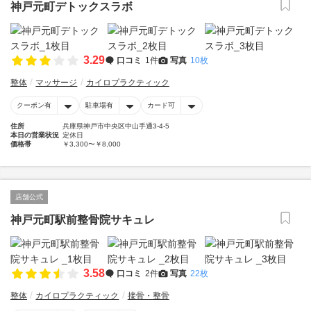
神戸元町デトックスラボ
3.29
口コミ
1件
写真
10枚
整体
マッサージ
カイロプラクティック
クーポン有
駐車場有
カード可
住所
兵庫県神戸市中央区中山手通3-4-5
本日の営業状況
定休日
価格帯
￥3,300〜￥8,000
店舗公式
神戸元町駅前整骨院サキュレ
3.58
口コミ
2件
写真
22枚
整体
カイロプラクティック
接骨・整骨