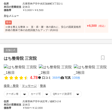
住所
兵庫県神戸市中央区加納町3丁目2-1
本日の営業状況
定休日
価格帯
￥3,000〜￥6,500
主なメニュー
整体
6,500
￥
（税込）
≪体を整える整体 ≫ 首・肩・腰・体の疲れに、安心の国家資格所
持者の整体で体の自然回復力をアップ！約30分
店舗公式
はち整骨院 三宮院
4.78
口コミ
368件
写真
108枚
接骨・整骨
マッサージ
整体
クーポン有
カード可
QRコード決済可
住所
兵庫県神戸市中央区琴ノ緒町3-2-8
本日の営業状況
定休日
価格帯
￥500〜￥12,000