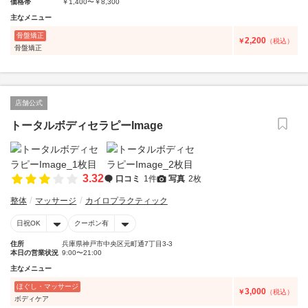
価格帯
￥1,400〜￥8,300
主なメニュー
骨盤矯正
2,200
￥
（税込）
骨盤矯正
店舗公式
トータルボディセラピーImage
3.32
口コミ
1件
写真
2枚
整体
マッサージ
カイロプラクティック
日祝OK
クーポン有
住所
兵庫県神戸市中央区元町通7丁目3-3
本日の営業状況
9:00〜21:00
主なメニュー
ほぐし・マッサージ
3,000
￥
（税込）
ボディケア