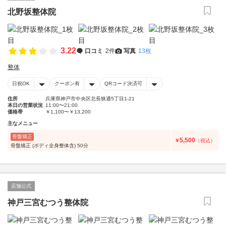
北野坂整体院
3.22
口コミ
2件
写真
13枚
整体
日祝OK
クーポン有
QRコード決済可
住所
兵庫県神戸市中央区北長狭通5丁目1-21
本日の営業状況
11:00〜21:00
価格帯
￥1,100〜￥13,200
主なメニュー
骨盤矯正
5,500
￥
（税込）
骨盤矯正 (ボディ全身整体含) 50分
店舗公式
神戸三宮むつう整体院