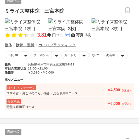
店舗公式
ミライズ整体院 三宮本院
3.81
口コミ
8件
写真
3枚
整体
接骨・整骨
カイロプラクティック
日祝OK
クーポン有
カード可
QRコード決済可
住所
兵庫県神戸市中央区三宮町3-8-13
本日の営業状況
11:00〜21:00
価格帯
￥3,980〜￥6,000
主なメニュー
ほぐし・マッサージ
4,500
￥
（税込）
スマホ首・肩こりのつらい痛み・だるさ集中コース
骨盤矯正
6,000
￥
（税込）
骨盤美容矯正コース
店舗公式