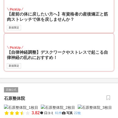
45
PickUp
【産前の体に戻したい方へ】有資格者の産後矯正と筋
肉ストレッチで体を戻しませんか？
新規限定
45
PickUp
【自律神経調整】デスクワークやストレスで起こる自
律神経の乱れにおすすめ！
新規限定
店舗公式
石原整体院
3.82
口コミ
61件
写真
22枚