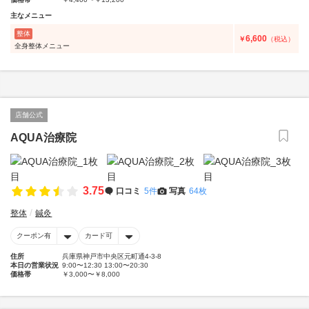
主なメニュー
整体
6,600
￥
（税込）
全身整体メニュー
店舗公式
AQUA治療院
3.75
口コミ
5件
写真
64枚
整体
鍼灸
クーポン有
カード可
住所
兵庫県神戸市中央区元町通4-3-8
本日の営業状況
9:00〜12:30 13:00〜20:30
価格帯
￥3,000〜￥8,000