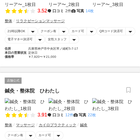
3.52
口コミ
2件
写真
14枚
整体
リラクゼーションマッサージ
21時以降OK
クーポン有
カード可
QRコード決済可
電子マネー決済可
女性スタッフ
住所
兵庫県神戸市中央区琴ノ緒町5-7-17
本日の営業状況
定休日
価格帯
￥7,920〜￥21,000
店舗公式
鍼灸・整体院 ひわたし
3.91
口コミ
12件
写真
22枚
整体
マッサージ
カイロプラクティック
鍼灸
クーポン有
カード可