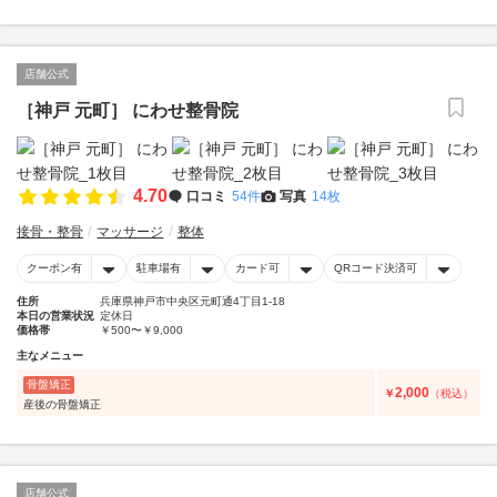
店舗公式
［神戸 元町］ にわせ整骨院
4.70
口コミ
54件
写真
14枚
接骨・整骨
マッサージ
整体
クーポン有
駐車場有
カード可
QRコード決済可
住所
兵庫県神戸市中央区元町通4丁目1-18
本日の営業状況
定休日
価格帯
￥500〜￥9,000
主なメニュー
骨盤矯正
2,000
￥
（税込）
産後の骨盤矯正
店舗公式