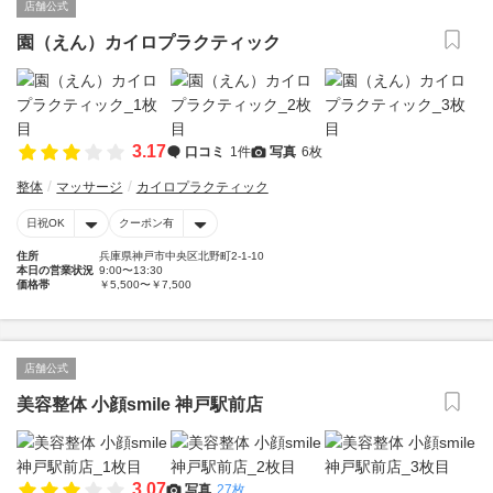
店舗公式
園（えん）カイロプラクティック
3.17
口コミ
1件
写真
6枚
整体
マッサージ
カイロプラクティック
日祝OK
クーポン有
住所
兵庫県神戸市中央区北野町2-1-10
本日の営業状況
9:00〜13:30
価格帯
￥5,500〜￥7,500
店舗公式
美容整体 小顔smile 神戸駅前店
3.07
写真
27枚