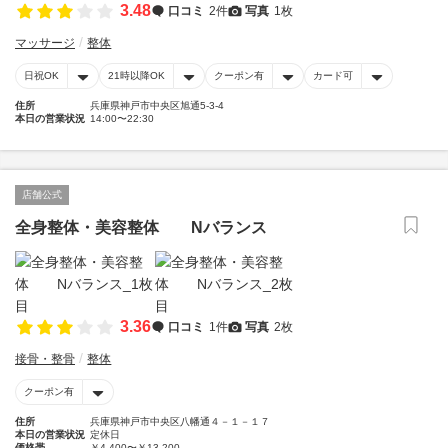
3.48
口コミ
2件
写真
1枚
マッサージ
整体
日祝OK
21時以降OK
クーポン有
カード可
住所
兵庫県神戸市中央区旭通5-3-4
本日の営業状況
14:00〜22:30
店舗公式
全身整体・美容整体 Nバランス
3.36
口コミ
1件
写真
2枚
接骨・整骨
整体
クーポン有
住所
兵庫県神戸市中央区八幡通４－１－１７
本日の営業状況
定休日
価格帯
￥4,400〜￥13,200