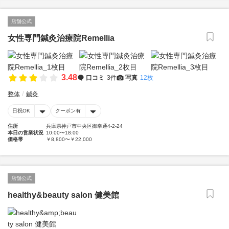
店舗公式
女性専門鍼灸治療院Remellia
3.48
口コミ
3件
写真
12枚
整体
鍼灸
日祝OK
クーポン有
住所
兵庫県神戸市中央区御幸通4-2-24
本日の営業状況
10:00〜18:00
価格帯
￥8,800〜￥22,000
店舗公式
healthy&beauty salon 健美館