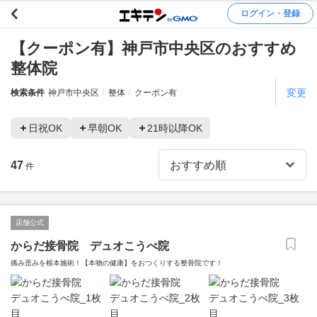
ログイン・登録
【クーポン有】神戸市中央区のおすすめ
整体院
変更
検索条件
神戸市中央区
整体
クーポン有
日祝OK
早朝OK
21時以降OK
47
件
店舗公式
からだ接骨院 デュオこうべ院
痛み歪みを根本施術！【本物の健康】をおつくりする整骨院です！