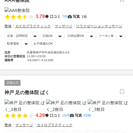
AAA整体院
3.79
口コミ
7件
写真
1枚
整体
カイロプラクティック
マッサージ
リラクゼーションマッサージ
出張・訪問対応
日祝OK
21時以降OK
クーポン有
駐車場有
お子様連れOK
住所
兵庫県神戸市中央区相生町4-3-4
本日の営業状況
11:00〜23:00
価格帯
￥8,000〜￥10,000
店舗公式
神戸 足の整体院 ばく
4.29
口コミ
18件
写真
49枚
整体
マッサージ
カイロプラクティック