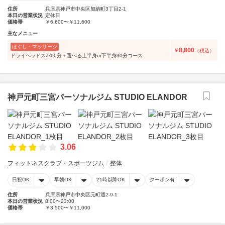
住所
兵庫県神戸市中央区加納町3丁目2-1
本日の営業状況
定休日
価格帯
￥6,600〜￥11,600
主なメニュー
ほぐし・マッサージ
8,800
￥
（税込）
ドライヘッドスパ60分＋選べる上半身or下半身30分コース
神戸元町三宮パーソナルジム STUDIO ELANDOR
3.06
フィットネスクラブ・スポーツジム
整体
日祝OK
早朝OK
21時以降OK
クーポン有
住所
兵庫県神戸市中央区元町通2-9-1
本日の営業状況
8:00〜23:00
価格帯
￥3,500〜￥11,000