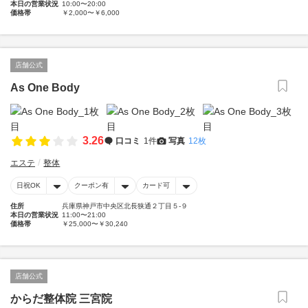
本日の営業状況
10:00〜20:00
価格帯
￥2,000〜￥6,000
店舗公式
As One Body
3.26
口コミ
1件
写真
12枚
エステ
整体
日祝OK
クーポン有
カード可
住所
兵庫県神戸市中央区北長狭通２丁目５-９
本日の営業状況
11:00〜21:00
価格帯
￥25,000〜￥30,240
店舗公式
からだ整体院 三宮院