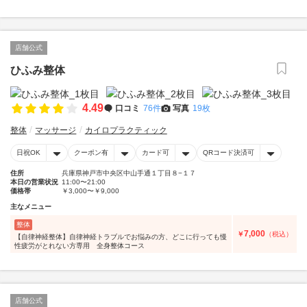
店舗公式
ひふみ整体
4.49
口コミ
76件
写真
19枚
整体
マッサージ
カイロプラクティック
日祝OK
クーポン有
カード可
QRコード決済可
住所
兵庫県神戸市中央区中山手通１丁目８−１７
本日の営業状況
11:00〜21:00
価格帯
￥3,000〜￥9,000
主なメニュー
整体
7,000
￥
（税込）
【自律神経整体】自律神経トラブルでお悩みの方、どこに行っても慢
性疲労がとれない方専用 全身整体コース
店舗公式