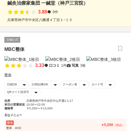
鍼灸治療家集団 一鍼堂（神戸三宮院）
3.88
9件
兵庫県神戸市中央区八幡通４丁目１−１５
店舗公式
MBC整体
3.33
口コミ
1件
写真
3枚
整体
日祝OK
21時以降OK
クーポン有
カード可
QRコード決済可
住所
兵庫県神戸市中央区中山手通2-1-17
本日の営業状況
10:00〜22:00
価格帯
￥5,200〜￥13,000
主なメニュー
整体
5,200
￥
（税込）
整体 40分