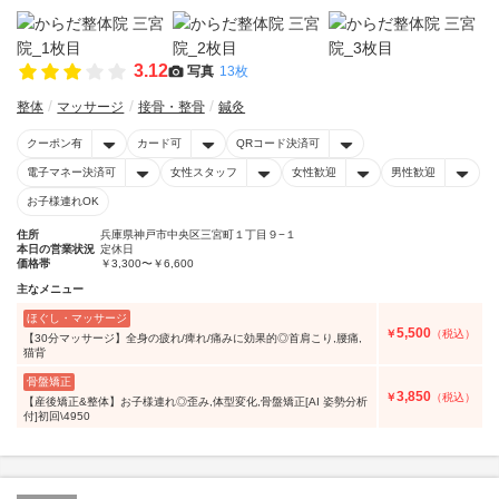
3.12
写真
13枚
整体
マッサージ
接骨・整骨
鍼灸
クーポン有
カード可
QRコード決済可
電子マネー決済可
女性スタッフ
女性歓迎
男性歓迎
お子様連れOK
住所
兵庫県神戸市中央区三宮町１丁目９−１
本日の営業状況
定休日
価格帯
￥3,300〜￥6,600
主なメニュー
ほぐし・マッサージ
5,500
￥
（税込）
【30分マッサージ】全身の疲れ/痺れ/痛みに効果的◎首肩こり,腰痛,
猫背
骨盤矯正
3,850
￥
（税込）
【産後矯正&整体】お子様連れ◎歪み,体型変化,骨盤矯正[AI 姿勢分析
付]初回\4950