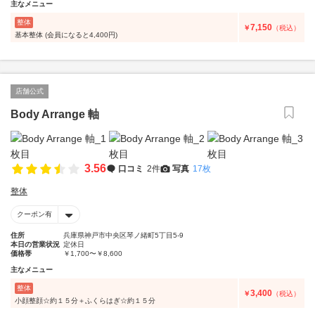
主なメニュー
整体
7,150
￥
（税込）
基本整体 (会員になると4,400円)
店舗公式
Body Arrange 軸
3.56
口コミ
2件
写真
17枚
整体
クーポン有
住所
兵庫県神戸市中央区琴ノ緒町5丁目5-9
本日の営業状況
定休日
価格帯
￥1,700〜￥8,600
主なメニュー
整体
3,400
￥
（税込）
小顔整顔☆約１５分＋ふくらはぎ☆約１５分