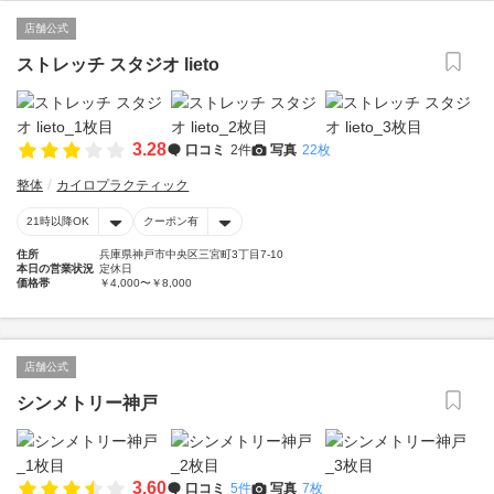
店舗公式
ストレッチ スタジオ lieto
3.28
口コミ
2件
写真
22枚
整体
カイロプラクティック
21時以降OK
クーポン有
住所
兵庫県神戸市中央区三宮町3丁目7-10
本日の営業状況
定休日
価格帯
￥4,000〜￥8,000
店舗公式
シンメトリー神戸
3.60
口コミ
5件
写真
7枚