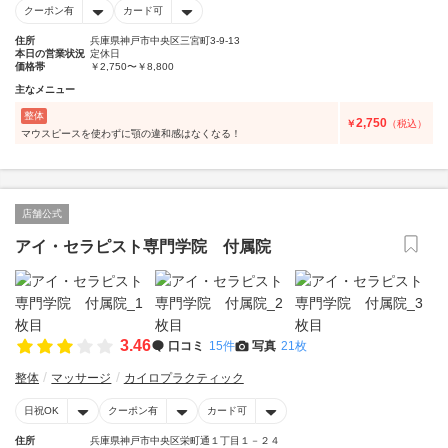
クーポン有
カード可
住所
兵庫県神戸市中央区三宮町3-9-13
本日の営業状況
定休日
価格帯
￥2,750〜￥8,800
主なメニュー
整体
2,750
￥
（税込）
マウスピースを使わずに顎の違和感はなくなる！
店舗公式
アイ・セラピスト専門学院 付属院
3.46
口コミ
15件
写真
21枚
整体
マッサージ
カイロプラクティック
日祝OK
クーポン有
カード可
住所
兵庫県神戸市中央区栄町通１丁目１－２４