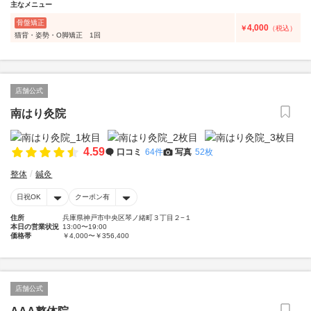
主なメニュー
骨盤矯正
4,000
￥
（税込）
猫背・姿勢・O脚矯正 1回
店舗公式
南はり灸院
4.59
口コミ
64件
写真
52枚
整体
鍼灸
日祝OK
クーポン有
住所
兵庫県神戸市中央区琴ノ緒町３丁目２−１
本日の営業状況
13:00〜19:00
価格帯
￥4,000〜￥356,400
店舗公式