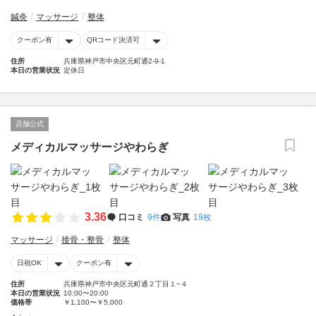
鍼灸
マッサージ
整体
クーポン有
QRコード決済可
住所
兵庫県神戸市中央区元町通2-9-1
本日の営業状況
定休日
店舗公式
メディカルマッサージやわらぎ
3.36
口コミ
9件
写真
19枚
マッサージ
接骨・整骨
整体
日祝OK
クーポン有
住所
兵庫県神戸市中央区元町通２丁目１−４
本日の営業状況
10:00〜20:00
価格帯
￥1,100〜￥5,000