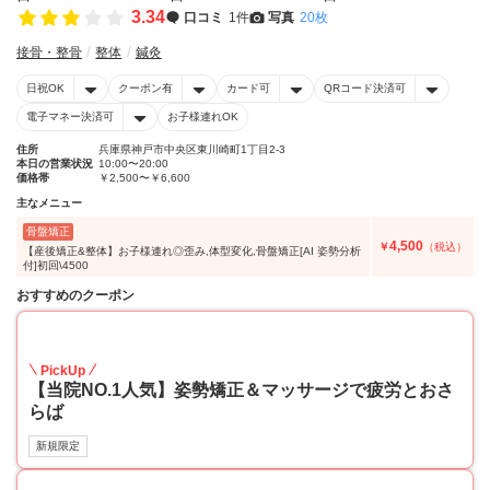
3.34
口コミ
1件
写真
20枚
接骨・整骨
整体
鍼灸
日祝OK
クーポン有
カード可
QRコード決済可
電子マネー決済可
お子様連れOK
住所
兵庫県神戸市中央区東川崎町1丁目2-3
本日の営業状況
10:00〜20:00
価格帯
￥2,500〜￥6,600
主なメニュー
骨盤矯正
4,500
￥
（税込）
【産後矯正&整体】お子様連れ◎歪み,体型変化,骨盤矯正[AI 姿勢分析
付]初回\4500
おすすめのクーポン
45
PickUp
【当院NO.1人気】姿勢矯正＆マッサージで疲労とおさ
らば
新規限定