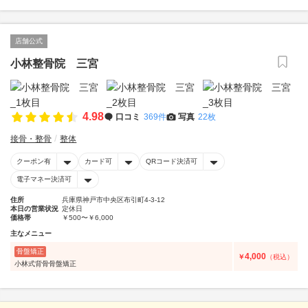
店舗公式
小林整骨院 三宮
4.98
口コミ
369件
写真
22枚
接骨・整骨
整体
クーポン有
カード可
QRコード決済可
電子マネー決済可
住所
兵庫県神戸市中央区布引町4-3-12
本日の営業状況
定休日
価格帯
￥500〜￥6,000
主なメニュー
骨盤矯正
4,000
￥
（税込）
小林式背骨骨盤矯正