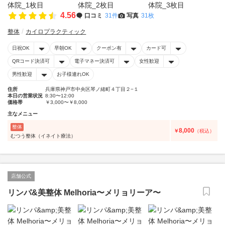
4.56
口コミ
31件
写真
31枚
整体
カイロプラクティック
日祝OK
早朝OK
クーポン有
カード可
QRコード決済可
電子マネー決済可
女性歓迎
男性歓迎
お子様連れOK
住所
兵庫県神戸市中央区琴ノ緒町４丁目２−１
本日の営業状況
8:30〜12:00
価格帯
￥3,000〜￥8,000
主なメニュー
整体
8,000
￥
（税込）
むつう整体（イネイト療法）
店舗公式
リンパ&美整体 Melhoria〜メリョリーア〜