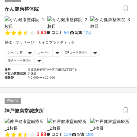
かん健康整体院
3.94
口コミ
9件
写真
12枚
整体
マッサージ
カイロプラクティック
クーポン有
カード可
QRコード決済可
電子マネー決済可
住所
兵庫県神戸市中央区元町通2丁目7-6
本日の営業状況
定休日
価格帯
￥5,000〜￥10,000
店舗公式
神戸健康堂鍼療所
3.98
口コミ
11件
写真
10枚