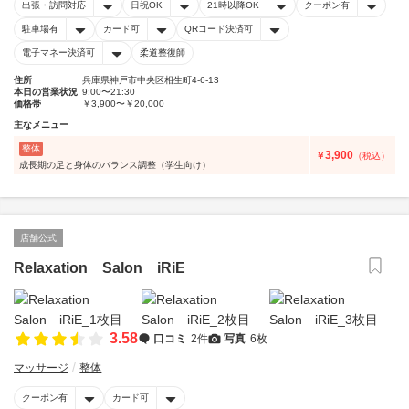
出張・訪問対応
日祝OK
21時以降OK
クーポン有
駐車場有
カード可
QRコード決済可
電子マネー決済可
柔道整復師
住所
兵庫県神戸市中央区相生町4-6-13
本日の営業状況
9:00〜21:30
価格帯
￥3,900〜￥20,000
主なメニュー
整体
3,900
￥
（税込）
成長期の足と身体のバランス調整（学生向け）
店舗公式
Relaxation Salon iRiE
3.58
口コミ
2件
写真
6枚
マッサージ
整体
クーポン有
カード可