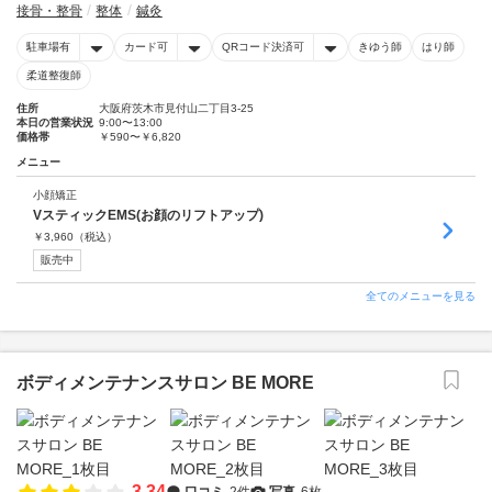
接骨・整骨
整体
鍼灸
駐車場有
カード可
QRコード決済可
きゆう師
はり師
柔道整復師
住所
大阪府茨木市見付山二丁目3-25
本日の営業状況
9:00〜13:00
価格帯
￥590〜￥6,820
メニュー
小顔矯正
VスティックEMS(お顔のリフトアップ)
￥
3,960
（税込）
販売中
全てのメニューを見る
ボディメンテナンスサロン BE MORE
3.34
口コミ
2件
写真
6枚