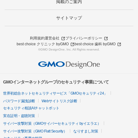
掲載のご案内
サイトマップ
利用規約
運営会社
プライバシーポリシー
best choice クリニック byGMO
best choice 歯科 byGMO
©GMO DesignOne, Inc. All Rights reserved.
GMOインターネットグループのセキュリティ事業について
世界初総合ネットセキュリティサービス「GMOセキュリティ24」
パスワード漏洩診断
Webサイトリスク診断
セキュリティ相談AIチャットボット
実在証明・盗聴対策
サイバー攻撃対策（GMOサイバーセキュリティ byイエラエ）
サイバー攻撃対策（GMO Flatt Security）
なりすまし対策