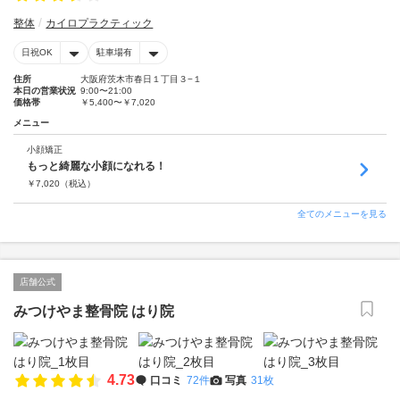
整体
カイロプラクティック
日祝OK
駐車場有
住所
大阪府茨木市春日１丁目３−１
本日の営業状況
9:00〜21:00
価格帯
￥5,400〜￥7,020
メニュー
小顔矯正
もっと綺麗な小顔になれる！
￥
7,020
（税込）
全てのメニューを見る
店舗公式
みつけやま整骨院 はり院
4.73
口コミ
72件
写真
31枚