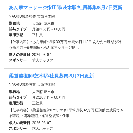
あん摩マッサージ指圧師/茨木駅/社員募集/8月7日更新
NAORU鍼灸整体 大阪茨木院
勤務地
大阪府 茨木市
給与タイプ
月給26万円～60万円
雇用形態
正社員
【仕事内容】<あん摩師>月収30万円 年間休日112日 あなたの理想が叶
う働き方 <募集職種> あん摩マッサージ指…
求人の更新日
2026-08-07
スポンサー
求人ボックス
柔道整復師/茨木駅/社員募集/8月7日更新
NAORU鍼灸整体 大阪茨木院
勤務地
大阪府 茨木市
給与タイプ
月給26万円～60万円
雇用形態
正社員
【仕事内容】<柔道整復師×エリマネ>平均月収32万円 圧倒的に成長でき
る環境!! <募集職種> 柔道整復師 <仕事…
求人の更新日
2026-08-07
スポンサー
求人ボックス