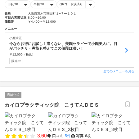
日祝OK
早朝OK
QRコード決済可
住所
大阪府茨木市園田町１−７ー１０１
本日の営業状況
8:00〜19:00
価格帯
￥4,400〜￥12,000
メニュー
小顔矯正
今ならお得にお試し！痛くない、美顔セラピーで小顔美人に。目
がパッチリ・鼻筋も整えてこの値段は凄い！
￥
12,000
（税込）
販売中
全てのメニューを見る
店舗公式
カイロプラクティック院 こうてんＤＥＳ
3.60
口コミ
5件
写真
6枚