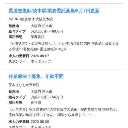
柔道整復師/茨木駅/業務委託募集/8月7日更新
NAORU鍼灸整体 大阪茨木院
勤務地
大阪府 茨木市
給与タイプ
月給26万円～60万円
雇用形態
業務委託
【仕事内容】<柔道整復師×エリマネ>平均月収32万円 圧倒的に成長でき
る環境!! <募集職種> 柔道整復師 <仕事…
求人の更新日
2026-08-07
スポンサー
求人ボックス
作業療法士募集、年齢不問
茨木はなおか整骨院
勤務地
大阪府 茨木市
給与タイプ
月給28万円～56万円
雇用形態
正社員
【仕事内容】完全自費施術の整骨院での施術・院内業務全般 当院では、
流れ作業の施術は行いません。 問診から施術まで、一…
求人の更新日
2026-08-06
スポンサー
求人ボックス