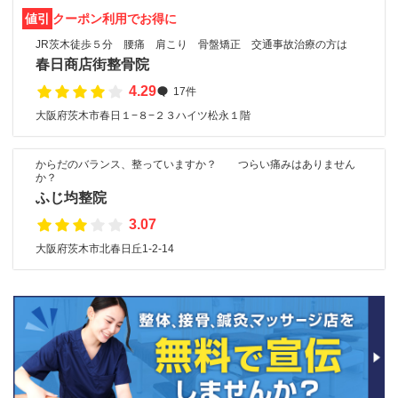
値引
クーポン利用でお得に
JR茨木徒歩５分 腰痛 肩こり 骨盤矯正 交通事故治療の方は
春日商店街整骨院
4.29
17件
大阪府茨木市春日１−８−２３ハイツ松永１階
からだのバランス、整っていますか？ つらい痛みはありません
か？
ふじ均整院
3.07
大阪府茨木市北春日丘1-2-14