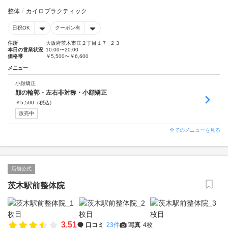
整体
カイロプラクティック
日祝OK
クーポン有
住所
大阪府茨木市庄２丁目１７−２３
本日の営業状況
10:00〜20:00
価格帯
￥5,500〜￥6,600
メニュー
小顔矯正
顔の輪郭・左右非対称・小顔矯正
￥
5,500
（税込）
販売中
全てのメニューを見る
店舗公式
茨木駅前整体院
3.51
口コミ
23件
写真
4枚