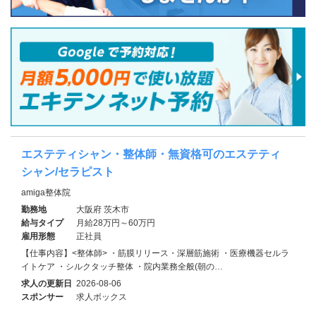
エステティシャン・整体師・無資格可のエステティ
シャン/セラピスト
amiga整体院
勤務地
大阪府 茨木市
給与タイプ
月給28万円～60万円
雇用形態
正社員
【仕事内容】<整体師> ・筋膜リリース・深層筋施術 ・医療機器セルラ
イトケア ・シルクタッチ整体 ・院内業務全般(朝の…
求人の更新日
2026-08-06
スポンサー
求人ボックス