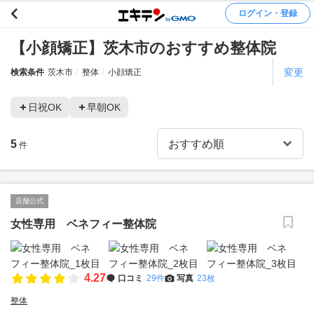
ログイン・登録
【小顔矯正】茨木市のおすすめ整体院
変更
検索条件
茨木市
整体
小顔矯正
日祝OK
早朝OK
5
件
店舗公式
女性専用 ベネフィー整体院
4.27
口コミ
29件
写真
23枚
整体