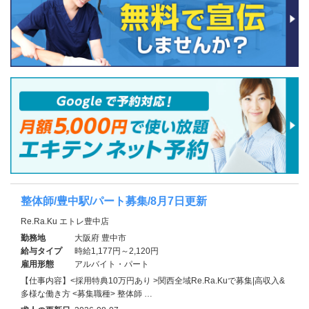
整体師/豊中駅/パート募集/8月7日更新
Re.Ra.Ku エトレ豊中店
勤務地
大阪府 豊中市
給与タイプ
時給1,177円～2,120円
雇用形態
アルバイト・パート
【仕事内容】<採用特典10万円あり >関西全域Re.Ra.Kuで募集|高収入&
多様な働き方 <募集職種> 整体師 …