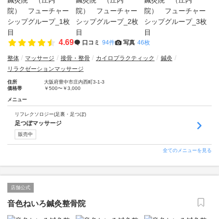
4.69
口コミ
94件
写真
46枚
整体
マッサージ
接骨・整骨
カイロプラクティック
鍼灸
リラクゼーションマッサージ
住所
大阪府豊中市庄内西町3-1-3
価格帯
￥500〜￥3,000
メニュー
リフレクソロジー(足裏・足つぼ)
足つぼマッサージ
販売中
全てのメニューを見る
店舗公式
音色ねいろ鍼灸整骨院