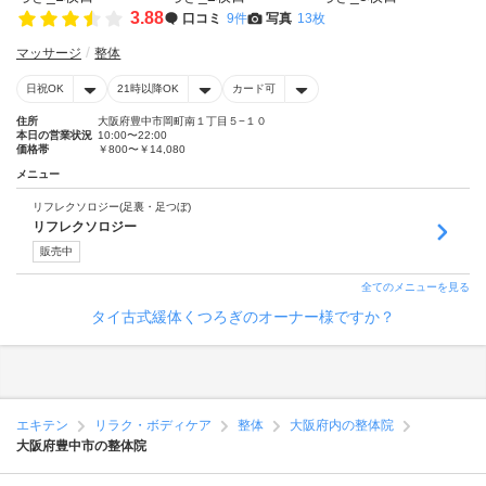
3.88
口コミ
9件
写真
13枚
マッサージ
整体
日祝OK
21時以降OK
カード可
住所
大阪府豊中市岡町南１丁目５−１０
本日の営業状況
10:00〜22:00
価格帯
￥800〜￥14,080
メニュー
リフレクソロジー(足裏・足つぼ)
リフレクソロジー
販売中
全てのメニューを見る
タイ古式緩体くつろぎのオーナー様ですか？
エキテン
リラク・ボディケア
整体
大阪府内の整体院
大阪府豊中市の整体院