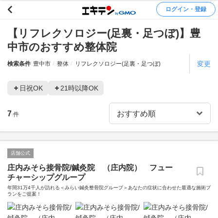
ログイン・登録
【リフレクソロジー(足裏・足つぼ)】豊
中市のおすすめ整体院
変更
検索条件
豊中市
整体
リフレクソロジー(足裏・足つぼ)
日祝OK
21時以降OK
7
件
店舗公式
庄内みそら接骨院/鍼灸院 （庄内院） フュー
チャーシップグループ
年間31万4千人が訪れる＜みらい鍼灸整骨院グループ＞あなたの症状に合わせた最適な施術プ
ランをご提案！