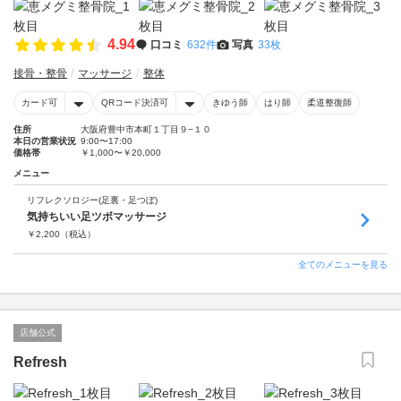
4.94
口コミ
632件
写真
33枚
接骨・整骨
マッサージ
整体
カード可
QRコード決済可
きゆう師
はり師
柔道整復師
住所
大阪府豊中市本町１丁目９−１０
本日の営業状況
9:00〜17:00
価格帯
￥1,000〜￥20,000
メニュー
リフレクソロジー(足裏・足つぼ)
気持ちいい足ツボマッサージ
￥
2,200
（税込）
全てのメニューを見る
店舗公式
Refresh