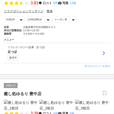
3.81
口コミ
8件
写真
12枚
リラクゼーションマッサージ
整体
日祝OK
21時以降OK
クーポン有
住所
大阪府豊中市庄内西町4ｰ2ｰ1
本日の営業状況
12:00〜22:00
価格帯
￥3,000〜￥4,000
メニュー
リフレクソロジー(足裏・足つぼ)
足つぼ
販売中
全てのメニューを見る
店舗公式
癒し処ゆるり 豊中店
3.38
口コミ
4件
写真
8枚