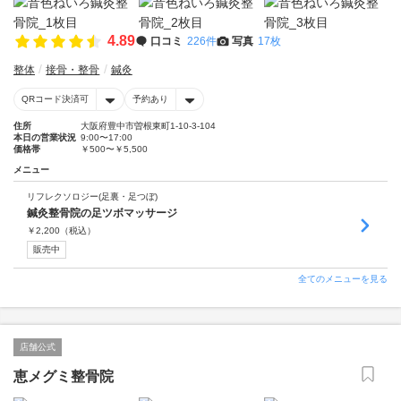
4.89
口コミ
226件
写真
17枚
整体
接骨・整骨
鍼灸
QRコード決済可
予約あり
住所
大阪府豊中市曽根東町1-10-3-104
本日の営業状況
9:00〜17:00
価格帯
￥500〜￥5,500
メニュー
リフレクソロジー(足裏・足つぼ)
鍼灸整骨院の足ツボマッサージ
￥
2,200
（税込）
販売中
全てのメニューを見る
店舗公式
恵メグミ整骨院