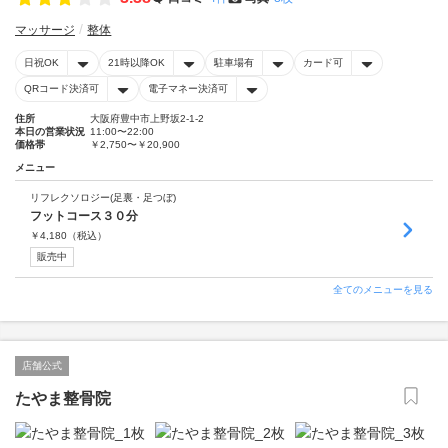
マッサージ
整体
日祝OK
21時以降OK
駐車場有
カード可
QRコード決済可
電子マネー決済可
住所
大阪府豊中市上野坂2-1-2
本日の営業状況
11:00〜22:00
価格帯
￥2,750〜￥20,900
メニュー
リフレクソロジー(足裏・足つぼ)
フットコース３０分
￥
4,180
（税込）
販売中
全てのメニューを見る
店舗公式
たやま整骨院