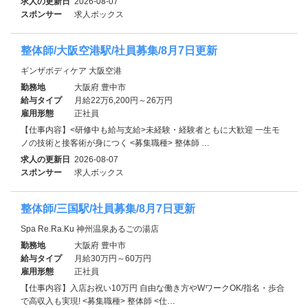
求人の更新日
2026-08-07
スポンサー
求人ボックス
整体師/大阪空港駅/社員募集/8月7日更新
ギンザボディケア 大阪空港
勤務地
大阪府 豊中市
給与タイプ
月給22万6,200円～26万円
雇用形態
正社員
【仕事内容】<研修中も給与支給>未経験・経験者ともに大歓迎 一生モ
ノの技術と接客術が身につく <募集職種> 整体師 …
求人の更新日
2026-08-07
スポンサー
求人ボックス
整体師/三国駅/社員募集/8月7日更新
Spa Re.Ra.Ku 神州温泉あるごの湯店
勤務地
大阪府 豊中市
給与タイプ
月給30万円～60万円
雇用形態
正社員
【仕事内容】入店お祝い10万円 自由な働き方やWワークOK/指名・歩合
で高収入も実現! <募集職種> 整体師 <仕…