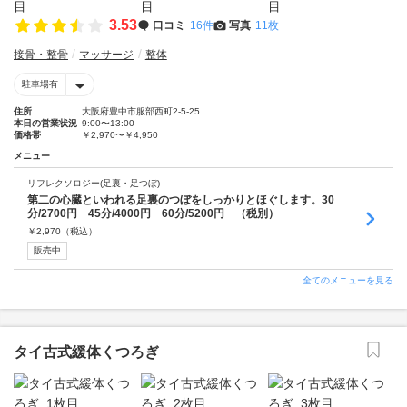
3.53
口コミ
16件
写真
11枚
接骨・整骨
マッサージ
整体
駐車場有
住所
大阪府豊中市服部西町2-5-25
本日の営業状況
9:00〜13:00
価格帯
￥2,970〜￥4,950
メニュー
リフレクソロジー(足裏・足つぼ)
第二の心臓といわれる足裏のつぼをしっかりとほぐします。30
分/2700円 45分/4000円 60分/5200円 （税別）
￥
2,970
（税込）
販売中
全てのメニューを見る
タイ古式緩体くつろぎ