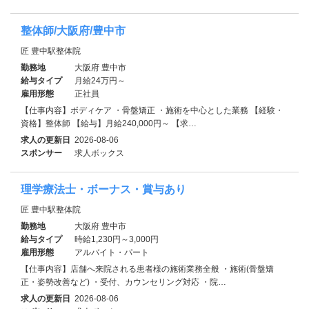
整体師/大阪府/豊中市
匠 豊中駅整体院
勤務地
大阪府 豊中市
給与タイプ
月給24万円～
雇用形態
正社員
【仕事内容】ボディケア ・骨盤矯正 ・施術を中心とした業務 【経験・
資格】整体師 【給与】月給240,000円～ 【求…
求人の更新日
2026-08-06
スポンサー
求人ボックス
理学療法士・ボーナス・賞与あり
匠 豊中駅整体院
勤務地
大阪府 豊中市
給与タイプ
時給1,230円～3,000円
雇用形態
アルバイト・パート
【仕事内容】店舗へ来院される患者様の施術業務全般 ・施術(骨盤矯
正・姿勢改善など) ・受付、カウンセリング対応 ・院…
求人の更新日
2026-08-06