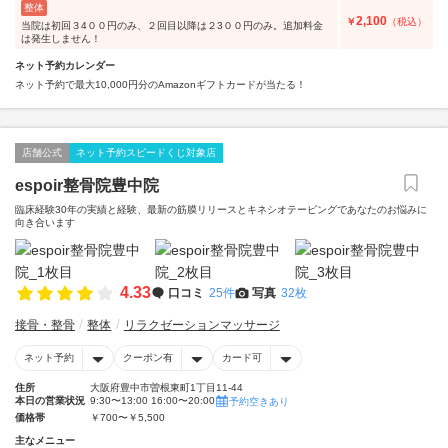
整体
2,100
￥
（税込）
当院は初回３4００円のみ、２回目以降は２3００円のみ。追加料金
は発生しません！
ネット予約カレンダー
ネット予約で最大10,000円分のAmazonギフトカードが当たる！
店舗公式
ネット予約スピードくじ対象店
espoir整骨院豊中院
臨床経験30年の実績と経験、最新の筋膜リリースとキネシオテーピングであなたのお悩みに
向き合います
4.33
口コミ
25件
写真
32枚
接骨・整骨
整体
リラクゼーションマッサージ
ネット予約
クーポン有
カード可
住所
大阪府豊中市曽根東町1丁目11-44
本日の営業状況
9:30〜13:00 16:00〜20:00
予約空きあり
価格帯
￥700〜￥5,500
主なメニュー