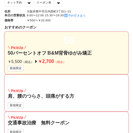
ネット予約
クーポン有
住所
大阪府豊中市庄内西町3丁目1−21
本日の営業状況
9:00〜12:00 15:30〜19:30
予約空きあり
価格帯
￥500〜￥20,000
おすすめのクーポン
50
PickUp
50パーセントオフ B&M背骨ゆがみ矯正
2,700
5,500
￥
￥
（税込）
（税込）
新規限定
50
PickUp
肩、腰のつらさ、頭痛がする方
新規限定
PickUp
交通事故治療 無料クーポン
新規限定