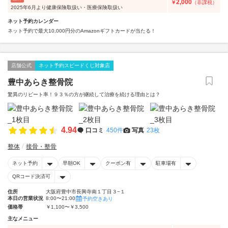
2,000
￥
（非課税）
2025年6月より健康保険取扱い・医療保険取扱い
ネット予約カレンダー
ネット予約で最大10,000円分のAmazonギフトカードが当たる！
店舗公式
ネット予約スピードくじ対象店
豊中あらき整骨院
驚異のリピート率！９３％の方が継続して治療を続ける理由とは？
4.94
口コミ
450件
写真
23枚
整体
接骨・整骨
ネット予約
早朝OK
クーポン有
駐車場有
QRコード決済可
住所
大阪府豊中市長興寺南１丁目３−１
本日の営業状況
8:00〜21:00
予約空きあり
価格帯
￥1,100〜￥3,500
主なメニュー