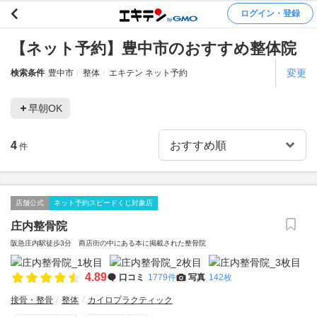
ログイン・登録
【ネット予約】豊中市のおすすめ整体院
変更
検索条件
豊中市
整体
エキテン ネット予約
早朝OK
4
件
店舗公式
ネット予約スピードくじ対象店
庄内整骨院
阪急庄内駅徒歩3分 商店街の中にある本に掲載された整骨院
4.89
口コミ
1779件
写真
142枚
接骨・整骨
整体
カイロプラクティック