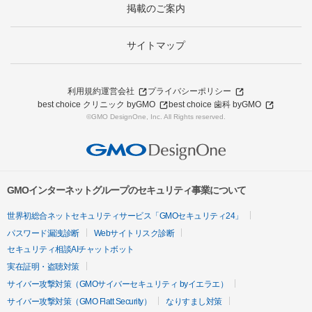
掲載のご案内
サイトマップ
利用規約
運営会社
プライバシーポリシー
best choice クリニック byGMO
best choice 歯科 byGMO
©GMO DesignOne, Inc. All Rights reserved.
GMOインターネットグループのセキュリティ事業について
世界初総合ネットセキュリティサービス「GMOセキュリティ24」
パスワード漏洩診断
Webサイトリスク診断
セキュリティ相談AIチャットボット
実在証明・盗聴対策
サイバー攻撃対策（GMOサイバーセキュリティ byイエラエ）
サイバー攻撃対策（GMO Flatt Security）
なりすまし対策