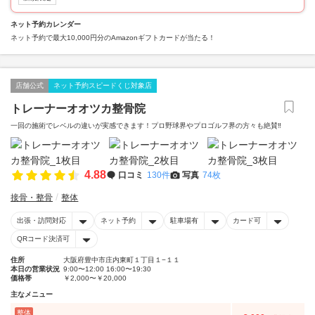
ネット予約カレンダー
ネット予約で最大10,000円分のAmazonギフトカードが当たる！
店舗公式
ネット予約スピードくじ対象店
トレーナーオオツカ整骨院
一回の施術でレベルの違いが実感できます！プロ野球界やプロゴルフ界の方々も絶賛‼️
4.88
口コミ
130件
写真
74枚
接骨・整骨
整体
出張・訪問対応
ネット予約
駐車場有
カード可
QRコード決済可
住所
大阪府豊中市庄内東町１丁目１−１１
本日の営業状況
9:00〜12:00 16:00〜19:30
価格帯
￥2,000〜￥20,000
主なメニュー
整体