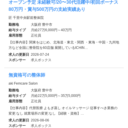
オープン予定 未経験可/20〜30代活躍中/初回ボーナス
80万円・賞与500万円の支給実績あり
匠 千里中央駅前整体院
勤務地
大阪府 豊中市
給与タイプ
月給27万6,000円～40万円
雇用形態
正社員
【仕事内容】関東をはじめ、北海道・東北・関西 ・東海・中国・九州地
方など全国に整骨院を60店舗 展開しているICHIN…
求人の更新日
2026-07-24
スポンサー
求人ボックス
無資格可の整体師
aki Femcare Salon
勤務地
大阪府 豊中市
給与タイプ
月給22万5,000円～35万5,000円
雇用形態
正社員
【仕事内容】代替医療 よもぎ蒸し オイルマッサージ 従事すべき業務の
変更:なし 就業場所の変更:なし 【経験・資格】…
求人の更新日
2026-08-06
スポンサー
求人ボックス