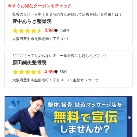
今すぐお得なクーポンをチェック
驚異のリピート率！９３％の方が継続して治療を続ける理由とは？
豊中あらき整骨院
4.94
450件
大阪府豊中市長興寺南１丁目３−１
どこに行っても治らない方、一番最後にお越しください！
原田鍼灸整骨院
4.69
66件
大阪府豊中市服部南町１丁目３−３３服部サンコーポ