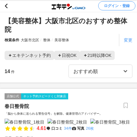
ログイン・登録
【美容整体】大阪市北区のおすすめ整体
院
変更
検索条件
大阪市北区
整体
美容整体
エキテンネット予約
日祝OK
21時以降OK
14
件
店舗公式
ネット予約スピードくじ対象店
春日整骨院
「脳から身体に送られる警告信号」を解除。健康管理のアドバイザー。
4.61
口コミ
34件
写真
26枚