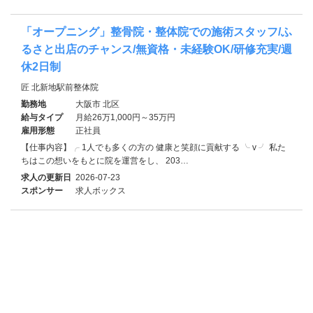
「オープニング」整骨院・整体院での施術スタッフ/ふ
るさと出店のチャンス/無資格・未経験OK/研修充実/週
休2日制
匠 北新地駅前整体院
勤務地
大阪市 北区
給与タイプ
月給26万1,000円～35万円
雇用形態
正社員
【仕事内容】╭ 1人でも多くの方の 健康と笑顔に貢献する ╰ v ╯ 私た
ちはこの想いをもとに院を運営をし、 203…
求人の更新日
2026-07-23
スポンサー
求人ボックス