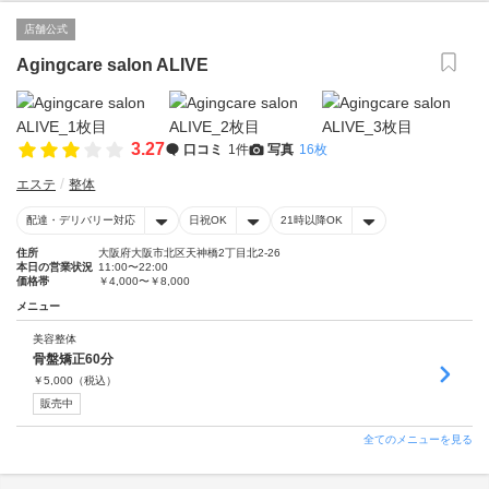
店舗公式
Agingcare salon ALIVE
3.27
口コミ
1件
写真
16枚
エステ
整体
配達・デリバリー対応
日祝OK
21時以降OK
住所
大阪府大阪市北区天神橋2丁目北2-26
本日の営業状況
11:00〜22:00
価格帯
￥4,000〜￥8,000
メニュー
美容整体
骨盤矯正60分
￥
5,000
（税込）
販売中
全てのメニューを見る