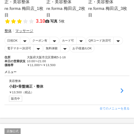
3.10
写真
5枚
整体
マッサージ
日祝OK
クーポン有
カード可
QRコード決済可
電子マネー決済可
無料体験
お子様連れOK
住所
大阪府大阪市北区豊崎5-1-16
本日の営業状況
10:00〜21:00
価格帯
￥11,000〜￥13,500
メニュー
美容整体
小顔×骨盤矯正・整体
￥
13,500
（税込）
販売中
全てのメニューを見る
店舗公式