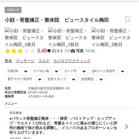
店舗公式
小顔・骨盤矯正・整体院 ビュースタイル梅田
3.45
口コミ
5件
写真
183枚
整体
マッサージ
エステ
カイロプラクティック
日祝OK
クーポン有
カード可
QRコード決済可
電子マネー決済可
女性スタッフ
女性限定
住所
大阪府大阪市北区茶屋町6−18
本日の営業状況
10:00〜20:00
価格帯
￥5,000〜￥8,800
メニュー
美容整体
●バランス骨盤矯正整体・・・猫背・バストアップ・ヒップアッ
プ・ウエストくびれなど、骨盤をメインに痛みが感じにくいと評
判の施術で体の歪みを調整し、メリハリのあるプロポーションを
作り上げていきます。
￥
8,800
（税込）