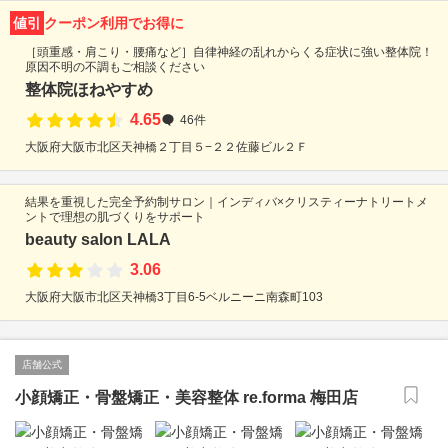
値引
クーポン利用でお得に
［頭重感・肩こり・腰痛など］自律神経の乱れからくる症状に強い整体院！
原因不明の不調もご相談ください
整体院ほねやすめ
4.65
46件
大阪府大阪市北区天神橋２丁目５−２２佐藤ビル２Ｆ
結果を重視した完全予約制サロン｜インディバ×クリスティーナトリートメ
ントで理想の肌づくりをサポート
beauty salon LALA
3.06
大阪府大阪市北区天神橋3丁目6-5ベルニーニ南森町103
店舗公式
小顔矯正・骨盤矯正・美容整体 re.forma 梅田店