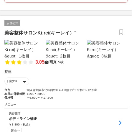
店舗公式
美容整体サロンKi:rei(キーレイ）"
3.05
写真
5枚
整体
日祝OK
住所
大阪府大阪市北区鶴野町4-11朝日プラザ梅田912号室
本日の営業状況
11:00〜20:30
価格帯
￥6,600〜￥17,600
メニュー
美容整体
ボディライン矯正
￥
8,800
（税込）
販売中