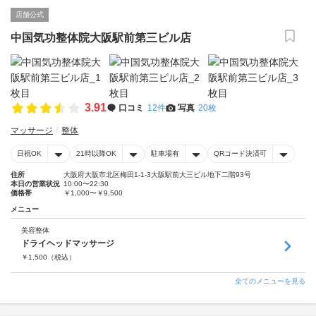
店舗公式
中国気功整体院大阪駅前第三ビル店
3.91
口コミ
12件
写真
20枚
マッサージ
整体
日祝OK
21時以降OK
駐車場有
QRコード決済可
住所
大阪府大阪市北区梅田1-1-3大阪駅前大三ビル地下二階93号
本日の営業状況
10:00〜22:30
価格帯
￥1,000〜￥9,500
メニュー
美容整体
ドライヘッドマッサージ
￥
1,500
（税込）
全てのメニューを見る