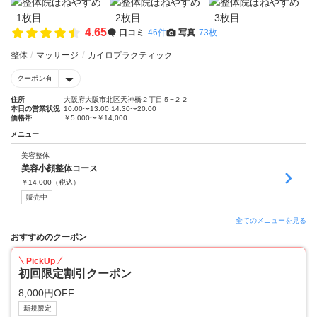
4.65
口コミ
46件
写真
73枚
整体
マッサージ
カイロプラクティック
クーポン有
住所
大阪府大阪市北区天神橋２丁目５−２２
本日の営業状況
10:00〜13:00 14:30〜20:00
価格帯
￥5,000〜￥14,000
メニュー
美容整体
美容小顔整体コース
￥
14,000
（税込）
販売中
全てのメニューを見る
おすすめのクーポン
PickUp
初回限定割引クーポン
8,000円OFF
新規限定