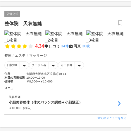
店舗公式
整体院 天衣無縫
4.34
口コミ
34件
写真
30枚
整体
エステ
マッサージ
日祝OK
クーポン有
カード可
住所
大阪府大阪市北区浪花町10-14
本日の営業状況
10:00〜19:00
価格帯
￥8,000〜￥10,000
メニュー
美容整体
小顔美容整体（体のバランス調整＋小顔矯正）
￥
10,000
（税込）
全てのメニューを見る