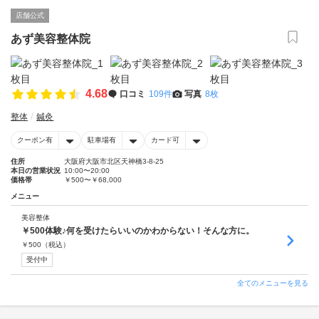
店舗公式
あず美容整体院
4.68
口コミ
109件
写真
8枚
整体
鍼灸
クーポン有
駐車場有
カード可
住所
大阪府大阪市北区天神橋3-8-25
本日の営業状況
10:00〜20:00
価格帯
￥500〜￥68,000
メニュー
美容整体
￥500体験♪何を受けたらいいのかわからない！そんな方に。
￥
500
（税込）
受付中
全てのメニューを見る