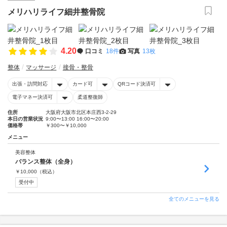
メリハリライフ細井整骨院
4.20
口コミ
18件
写真
13枚
整体
マッサージ
接骨・整骨
出張・訪問対応
カード可
QRコード決済可
電子マネー決済可
柔道整復師
住所
大阪府大阪市北区本庄西3-2-29
本日の営業状況
9:00〜13:00 16:00〜20:00
価格帯
￥300〜￥10,000
メニュー
美容整体
バランス整体（全身）
￥
10,000
（税込）
受付中
全てのメニューを見る