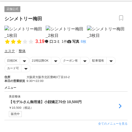
店舗公式
シンメトリー梅田
3.19
口コミ
1件
写真
8枚
エステ
整体
日祝OK
21時以降OK
クーポン有
駐車場有
カード可
住所
大阪府大阪市北区豊崎3丁目10-2
本日の営業状況
9:30〜22:00
メニュー
美容整体
【モデルさん御用達】小顔矯正70分 10,500円
￥
10,500
（税込）
販売中
全てのメニューを見る