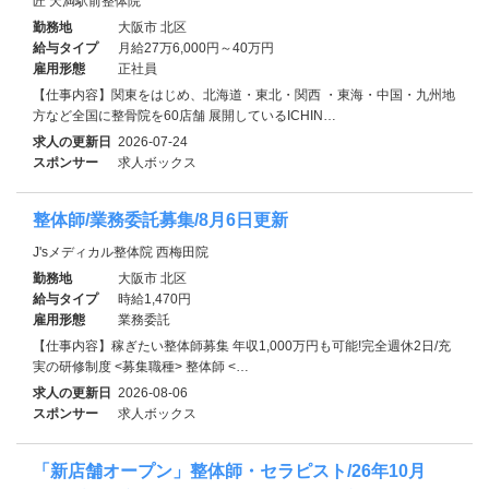
匠 天満駅前整体院
勤務地
大阪市 北区
給与タイプ
月給27万6,000円～40万円
雇用形態
正社員
【仕事内容】関東をはじめ、北海道・東北・関西 ・東海・中国・九州地
方など全国に整骨院を60店舗 展開しているICHIN…
求人の更新日
2026-07-24
スポンサー
求人ボックス
整体師/業務委託募集/8月6日更新
J'sメディカル整体院 西梅田院
勤務地
大阪市 北区
給与タイプ
時給1,470円
雇用形態
業務委託
【仕事内容】稼ぎたい整体師募集 年収1,000万円も可能!完全週休2日/充
実の研修制度 <募集職種> 整体師 <…
求人の更新日
2026-08-06
スポンサー
求人ボックス
「新店舗オープン」整体師・セラピスト/26年10月