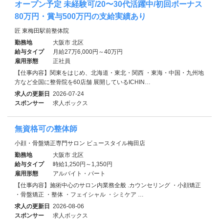
オープン予定 未経験可/20〜30代活躍中/初回ボーナス
80万円・賞与500万円の支給実績あり
匠 東梅田駅前整体院
勤務地
大阪市 北区
給与タイプ
月給27万6,000円～40万円
雇用形態
正社員
【仕事内容】関東をはじめ、北海道・東北・関西 ・東海・中国・九州地
方など全国に整骨院を60店舗 展開しているICHIN…
求人の更新日
2026-07-24
スポンサー
求人ボックス
無資格可の整体師
小顔・骨盤矯正専門サロン ビュースタイル梅田店
勤務地
大阪市 北区
給与タイプ
時給1,250円～1,350円
雇用形態
アルバイト・パート
【仕事内容】施術中心のサロン内業務全般 .カウンセリング ・小顔矯正
・骨盤矯正 ・整体 ・フェイシャル ・シミケア …
求人の更新日
2026-08-06
スポンサー
求人ボックス