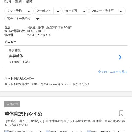
接骨・整骨
整体
ネット予約
クーポン有
カード可
QRコード決済可
電子マネー決済可
住所
大阪府大阪市北区豊崎3丁目10番2
本日の営業状況
10:00〜19:30
価格帯
￥3,300〜￥5,500
メニュー
美容整体
美容整体
￥
5,500
（税込）
全てのメニューを見る
ネット予約カレンダー
ネット予約で最大10,000円分のAmazonギフトカードが当たる！
店舗公式
整体院ほねやすめ
［頭重感・肩こり・腰痛など］自律神経の乱れからくる症状に強い整体院！原因不明の不調
もご相談ください