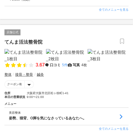
全てのメニューを見る
店舗公式
てんま活法整骨院
3.67
口コミ
5件
写真
4枚
整体
接骨・整骨
鍼灸
クーポン有
住所
大阪府大阪市北区松ヶ枝町1-41
本日の営業状況
9:00〜21:00
メニュー
美容整体
姿勢、猫背、O脚を気になさっているあなたへ。
全てのメニューを見る