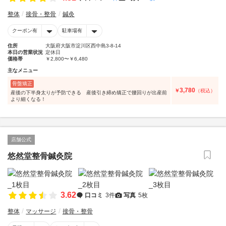
整体
接骨・整骨
鍼灸
クーポン有
駐車場有
住所
大阪府大阪市淀川区西中島3-8-14
本日の営業状況
定休日
価格帯
￥2,800〜￥6,480
主なメニュー
骨盤矯正
3,780
￥
（税込）
産後の下半身太りが予防できる 産後引き締め矯正で腰回りが出産前
より細くなる！
店舗公式
悠然堂整骨鍼灸院
3.62
口コミ
3件
写真
5枚
整体
マッサージ
接骨・整骨