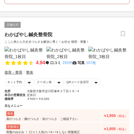
店舗公式
わかばやし鍼灸整骨院
ここに来たら大丈夫つらさを解決に導く！お任せ 猫背・骨盤！
4.94
口コミ
293件
写真
107枚
接骨・整骨
整体
ネット予約
クーポン有
QRコード決済可
住所
大阪府大阪市淀川区塚本２丁目１６−４
本日の営業状況
定休日
価格帯
￥500〜￥8,000
主なメニュー
整体
1,950
￥
（税込）
肩のつらさ・腰のつらさ・首のつらさ ご相談下さい
骨盤矯正
1,950
￥
（税込）
骨盤のゆがみ ！ 口コミ人気のバキバキしない骨盤矯正