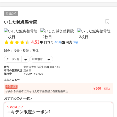
店舗公式
いしだ鍼灸整骨院
4.53
口コミ
40件
写真
9枚
鍼灸
接骨・整骨
整体
クーポン有
駐車場有
住所
大阪府大阪市淀川区塚本3-7-16
本日の営業状況
定休日
価格帯
￥300〜￥1,620
主なメニュー
骨盤矯正
500
￥
（税込）
子供から高齢者の方も行える非侵襲型の自重骨盤矯正
おすすめのクーポン
PickUp
エキテン限定クーポン1