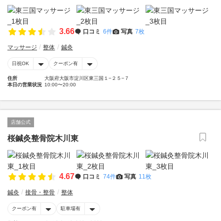
3.66
口コミ
6件
写真
7枚
マッサージ
整体
鍼灸
日祝OK
クーポン有
住所
大阪府大阪市淀川区東三国１−２５−７
本日の営業状況
10:00〜20:00
店舗公式
桜鍼灸整骨院木川東
4.67
口コミ
74件
写真
11枚
鍼灸
接骨・整骨
整体
クーポン有
駐車場有