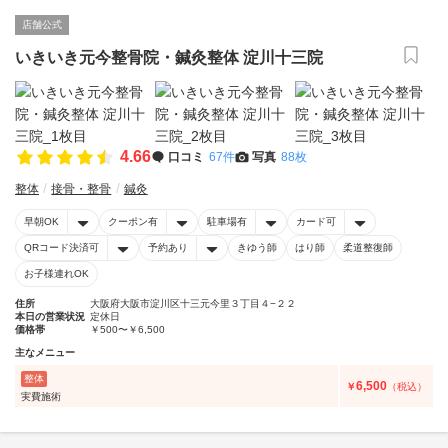
店舗公式
いきいき元今整骨院・鍼灸整体 淀川十三院
4.66
口コミ
67件
写真
88枚
整体
接骨・整骨
鍼灸
早朝OK
クーポン有
駐車場有
カード可
QRコード決済可
予約あり
きゆう師
はり師
柔道整復師
お子様連れOK
住所
大阪府大阪市淀川区十三元今里３丁目４−２２
本日の営業状況
定休日
価格帯
￥500〜￥6,500
主なメニュー
整体
6,500
￥
（税込）
実費施術