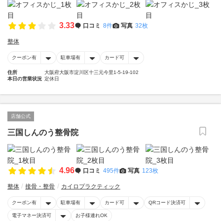
3.33
口コミ
8件
写真
32枚
整体
クーポン有
駐車場有
カード可
住所
大阪府大阪市淀川区十三元今里1-5-19-102
本日の営業状況
定休日
店舗公式
三国しんのう整骨院
4.96
口コミ
495件
写真
123枚
整体
接骨・整骨
カイロプラクティック
クーポン有
駐車場有
カード可
QRコード決済可
電子マネー決済可
お子様連れOK