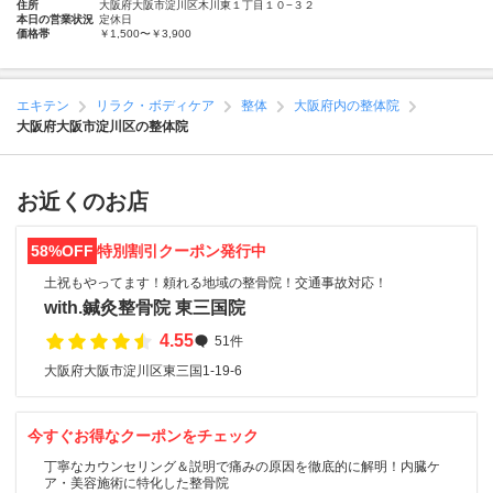
住所
大阪府大阪市淀川区木川東１丁目１０−３２
本日の営業状況
定休日
価格帯
￥1,500〜￥3,900
エキテン
リラク・ボディケア
整体
大阪府内の整体院
大阪府大阪市淀川区の整体院
お近くのお店
58%OFF
特別割引クーポン発行中
土祝もやってます！頼れる地域の整骨院！交通事故対応！
with.鍼灸整骨院 東三国院
4.55
51件
大阪府大阪市淀川区東三国1-19-6
今すぐお得なクーポンをチェック
丁寧なカウンセリング＆説明で痛みの原因を徹底的に解明！内臓ケ
ア・美容施術に特化した整骨院