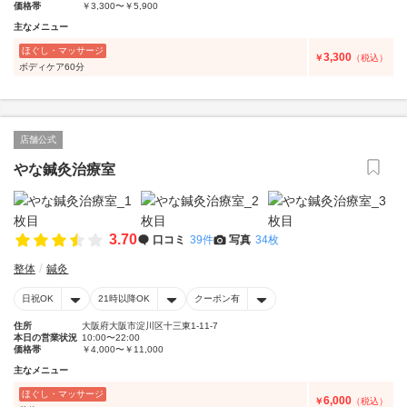
価格帯
￥3,300〜￥5,900
主なメニュー
ほぐし・マッサージ
3,300
￥
（税込）
ボディケア60分
店舗公式
やな鍼灸治療室
3.70
口コミ
39件
写真
34枚
整体
鍼灸
日祝OK
21時以降OK
クーポン有
住所
大阪府大阪市淀川区十三東1-11-7
本日の営業状況
10:00〜22:00
価格帯
￥4,000〜￥11,000
主なメニュー
ほぐし・マッサージ
6,000
￥
（税込）