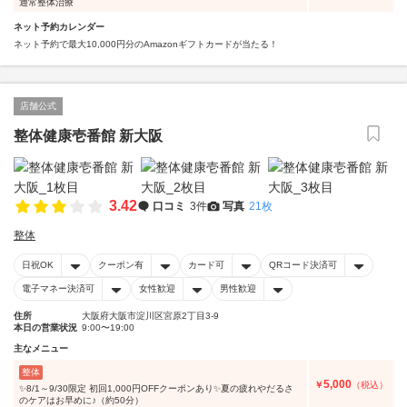
通常整体治療
ネット予約カレンダー
ネット予約で最大10,000円分のAmazonギフトカードが当たる！
店舗公式
整体健康壱番館 新大阪
3.42
口コミ
3件
写真
21枚
整体
日祝OK
クーポン有
カード可
QRコード決済可
電子マネー決済可
女性歓迎
男性歓迎
住所
大阪府大阪市淀川区宮原2丁目3-9
本日の営業状況
9:00〜19:00
主なメニュー
整体
5,000
￥
（税込）
✨8/1～9/30限定 初回1,000円OFFクーポンあり✨夏の疲れやだるさ
のケアはお早めに♪（約50分）