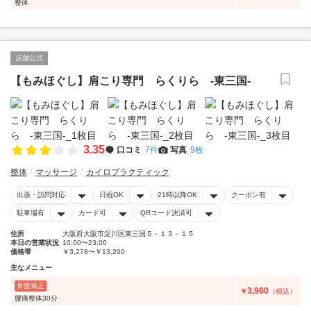
整体
店舗公式
【もみほぐし】肩こり専門 らくりら -東三国‐
3.35
口コミ
7件
写真
9枚
整体
マッサージ
カイロプラクティック
出張・訪問対応
日祝OK
21時以降OK
クーポン有
駐車場有
カード可
QRコード決済可
住所
大阪府大阪市淀川区東三国５－１３－１５
本日の営業状況
10:00〜23:00
価格帯
￥3,278〜￥13,200
主なメニュー
骨盤矯正
3,960
￥
（税込）
腰痛整体30分