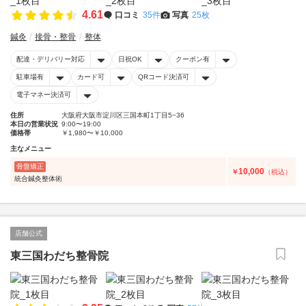
4.61
口コミ
35件
写真
25枚
鍼灸
接骨・整骨
整体
配達・デリバリー対応
日祝OK
クーポン有
駐車場有
カード可
QRコード決済可
電子マネー決済可
住所
大阪府大阪市淀川区三国本町1丁目5−36
本日の営業状況
9:00〜19:00
価格帯
￥1,980〜￥10,000
主なメニュー
骨盤矯正
10,000
￥
（税込）
統合鍼灸整体術
店舗公式
東三国わだち整骨院