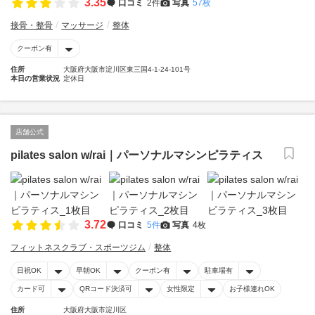
3.35
口コミ
2件
写真
57枚
接骨・整骨
マッサージ
整体
クーポン有
住所
大阪府大阪市淀川区東三国4-1-24-101号
本日の営業状況
定休日
店舗公式
pilates salon w/rai｜パーソナルマシンピラティス
3.72
口コミ
5件
写真
4枚
フィットネスクラブ・スポーツジム
整体
日祝OK
早朝OK
クーポン有
駐車場有
カード可
QRコード決済可
女性限定
お子様連れOK
住所
大阪府大阪市淀川区