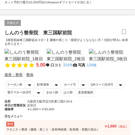
ネット予約で最大10,000円分のAmazonギフトカードが当たる！
店舗公式
しんのう整骨院 東三国駅前院
【御堂筋線東三国駅徒歩３分！】腰痛や肩こり・猫背がよくならない方！当院が明るい未来
を作ります！
5.00
口コミ
314件
写真
134枚
接骨・整骨
整体
クーポン有
駐車場有
カード可
QRコード決済可
電子マネー決済可
きゆう師
はり師
柔道整復師
住所
大阪府大阪市淀川区東三国2-34-4
本日の営業状況
定休日
価格帯
￥1,980〜￥55,000
主なメニュー
整体
1,980
￥
（税込）
マタニティ整体（腰痛・肩こり・坐骨神経痛・恥骨痛・骨盤の歪み）