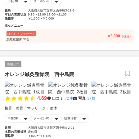
日祝OK
クーポン有
住所
大阪府大阪市淀川区西中島3-18-9
本日の営業状況
9:30〜12:00 17:00〜21:00
価格帯
￥1,650〜￥6,000
主なメニュー
ほぐし・マッサージ
3,300
￥
（税込）
悠然堂整体 30分
店舗公式
オレンジ鍼灸整骨院 西中島院
4.69
口コミ
72件
写真
37枚
接骨・整骨
マッサージ
整体
早朝OK
クーポン有
駐車場有
住所
大阪府大阪市淀川区西中島4-2-21
本日の営業状況
定休日
価格帯
￥600〜￥6,480