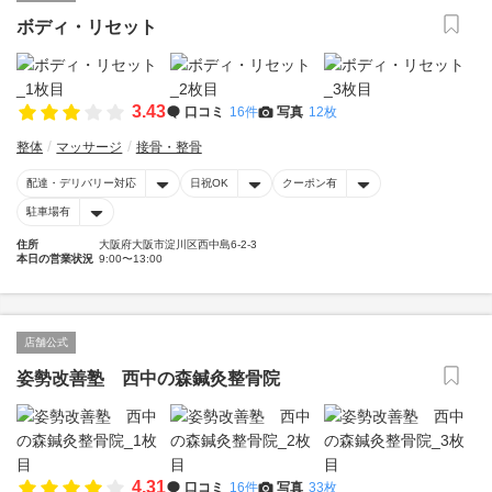
ボディ・リセット
3.43
口コミ
16件
写真
12枚
整体
マッサージ
接骨・整骨
配達・デリバリー対応
日祝OK
クーポン有
駐車場有
住所
大阪府大阪市淀川区西中島6-2-3
本日の営業状況
9:00〜13:00
店舗公式
姿勢改善塾 西中の森鍼灸整骨院
4.31
口コミ
16件
写真
33枚