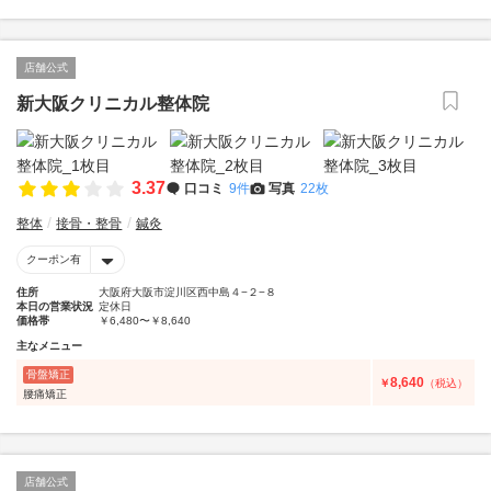
店舗公式
新大阪クリニカル整体院
3.37
口コミ
9件
写真
22枚
整体
接骨・整骨
鍼灸
クーポン有
住所
大阪府大阪市淀川区西中島４−２−８
本日の営業状況
定休日
価格帯
￥6,480〜￥8,640
主なメニュー
骨盤矯正
8,640
￥
（税込）
腰痛矯正
店舗公式