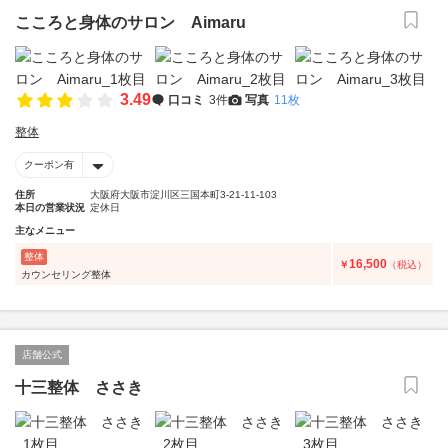
こころと身体のサロン Aimaru
3.49
口コミ
3件
写真
11枚
整体
クーポン有
住所
大阪府大阪市淀川区三国本町3-21-11-103
本日の営業状況
定休日
主なメニュー
整体
16,500
￥
（税込）
カウンセリング整体
店舗公式
十三整体 ささき