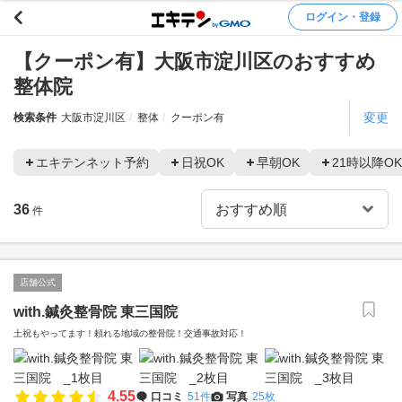
ログイン・登録
【クーポン有】大阪市淀川区のおすすめ
整体院
変更
検索条件
大阪市淀川区
整体
クーポン有
エキテンネット予約
日祝OK
早朝OK
21時以降OK
36
件
店舗公式
with.鍼灸整骨院 東三国院
土祝もやってます！頼れる地域の整骨院！交通事故対応！
4.55
口コミ
51件
写真
25枚