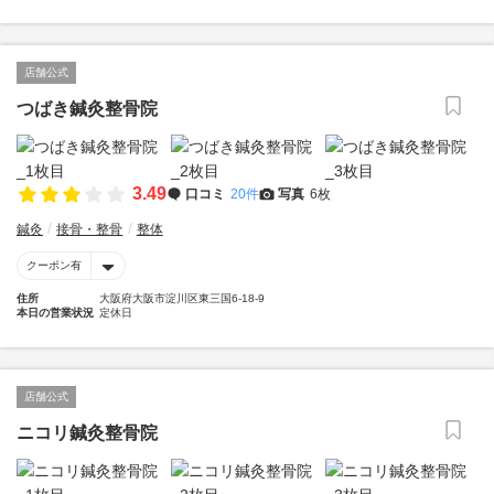
店舗公式
つばき鍼灸整骨院
3.49
口コミ
20件
写真
6枚
鍼灸
接骨・整骨
整体
クーポン有
住所
大阪府大阪市淀川区東三国6-18-9
本日の営業状況
定休日
店舗公式
ニコリ鍼灸整骨院