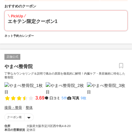
おすすめのクーポン
PickUp
エキテン限定クーポン1
ネット予約カレンダー
店舗公式
やまべ整骨院
丁寧なカウンセリング＆説明で痛みの原因を徹底的に解明！内臓ケア・美容施術に特化した
整骨院
3.69
口コミ
5件
写真
9枚
接骨・整骨
整体
クーポン有
住所
大阪府大阪市淀川区西中島4-8-20
本日の営業状況
定休日