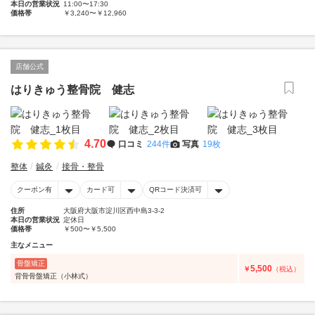
本日の営業状況
11:00〜17:30
価格帯
￥3,240〜￥12,960
店舗公式
はりきゅう整骨院 健志
4.70
口コミ
244件
写真
19枚
整体
鍼灸
接骨・整骨
クーポン有
カード可
QRコード決済可
住所
大阪府大阪市淀川区西中島3-3-2
本日の営業状況
定休日
価格帯
￥500〜￥5,500
主なメニュー
骨盤矯正
5,500
￥
（税込）
背骨骨盤矯正（小林式）