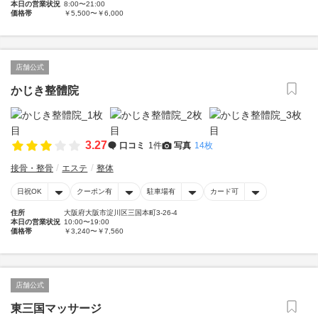
本日の営業状況
8:00〜21:00
価格帯
￥5,500〜￥6,000
店舗公式
かじき整體院
3.27
口コミ
1件
写真
14枚
接骨・整骨
エステ
整体
日祝OK
クーポン有
駐車場有
カード可
住所
大阪府大阪市淀川区三国本町3-26-4
本日の営業状況
10:00〜19:00
価格帯
￥3,240〜￥7,560
店舗公式
東三国マッサージ