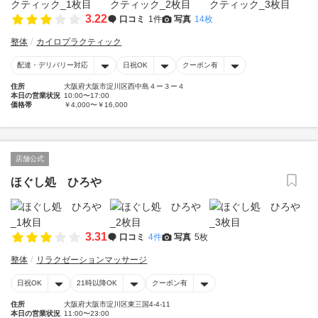
3.22
口コミ
1件
写真
14枚
整体
カイロプラクティック
配達・デリバリー対応
日祝OK
クーポン有
住所
大阪府大阪市淀川区西中島４ー３ー４
本日の営業状況
10:00〜17:00
価格帯
￥4,000〜￥16,000
店舗公式
ほぐし処 ひろや
3.31
口コミ
4件
写真
5枚
整体
リラクゼーションマッサージ
日祝OK
21時以降OK
クーポン有
住所
大阪府大阪市淀川区東三国4-4-11
本日の営業状況
11:00〜23:00