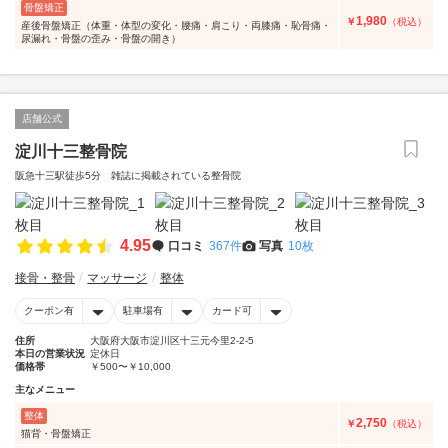
骨盤矯正
1,980
￥
（税込）
産後骨盤矯正（体重・体型の変化・腰痛・肩こり・両膝痛・恥骨痛・
尿漏れ・骨盤の歪み・骨盤の開き）
店舗公式
淀川十三整骨院
阪急十三駅徒歩5分 雑誌に掲載されている整骨院
4.95
口コミ
367件
写真
10枚
接骨・整骨
マッサージ
整体
クーポン有
駐車場有
カード可
住所
大阪府大阪市淀川区十三元今里2-2-5
本日の営業状況
定休日
価格帯
￥500〜￥10,000
主なメニュー
整体
2,750
￥
（税込）
猫背・骨盤矯正