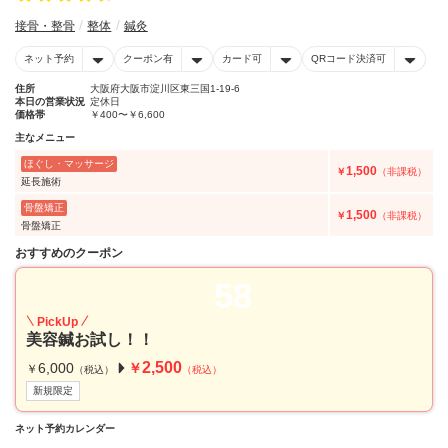
接骨・整骨
整体
鍼灸
ネット予約
クーポン有
カード可
QRコード決済可
住所
大阪府大阪市淀川区東三国1-19-6
本日の営業状況
定休日
価格帯
￥400〜￥6,600
主なメニュー
ほぐし・マッサージ
1,500
￥
（非課税）
延長施術
骨盤矯正
1,500
￥
（非課税）
骨盤矯正
おすすめのクーポン
58
PickUp
美容鍼お試し！！
2,500
6,000
￥
￥
（税込）
（税込）
新規限定
ネット予約カレンダー