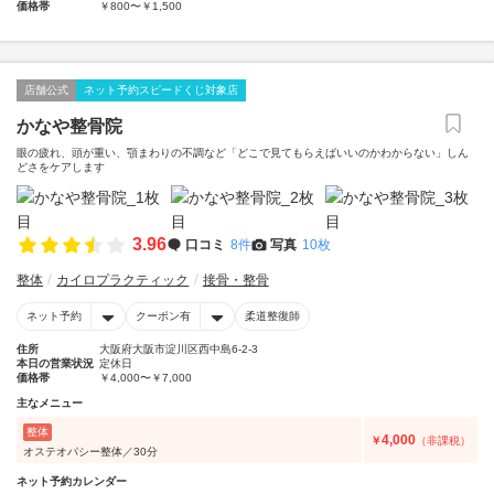
価格帯
￥800〜￥1,500
店舗公式
ネット予約スピードくじ対象店
かなや整骨院
眼の疲れ、頭が重い、顎まわりの不調など「どこで見てもらえばいいのかわからない」しん
どさをケアします
3.96
口コミ
8件
写真
10枚
整体
カイロプラクティック
接骨・整骨
ネット予約
クーポン有
柔道整復師
住所
大阪府大阪市淀川区西中島6-2-3
本日の営業状況
定休日
価格帯
￥4,000〜￥7,000
主なメニュー
整体
4,000
￥
（非課税）
オステオパシー整体／30分
ネット予約カレンダー