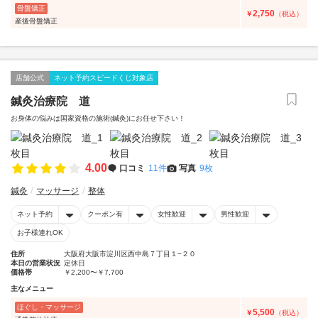
骨盤矯正
2,750
￥
（税込）
産後骨盤矯正
店舗公式
ネット予約スピードくじ対象店
鍼灸治療院 道
お身体の悩みは国家資格の施術(鍼灸)にお任せ下さい！
4.00
口コミ
11件
写真
9枚
鍼灸
マッサージ
整体
ネット予約
クーポン有
女性歓迎
男性歓迎
お子様連れOK
住所
大阪府大阪市淀川区西中島７丁目１−２０
本日の営業状況
定休日
価格帯
￥2,200〜￥7,700
主なメニュー
ほぐし・マッサージ
5,500
￥
（税込）