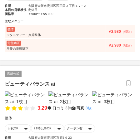
住所
大阪府大阪市淀川区西三国３丁目１７−２
本日の営業状況
定休日
価格帯
￥500〜￥55,000
主なメニュー
整体
2,980
￥
（税込）
マタニティー・妊婦整体
骨盤矯正
2,980
￥
（税込）
産後の骨盤矯正
店舗公式
ビューティバランス ai
3.29
口コミ
3件
写真
8枚
整体
日祝OK
21時以降OK
クーポン有
住所
大阪府大阪市淀川区宮原5-9-23