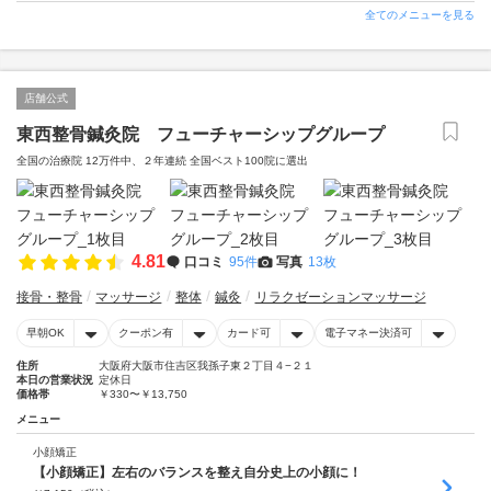
全てのメニューを見る
店舗公式
東西整骨鍼灸院 フューチャーシップグループ
全国の治療院 12万件中、２年連続 全国ベスト100院に選出
4.81
口コミ
95件
写真
13枚
接骨・整骨
マッサージ
整体
鍼灸
リラクゼーションマッサージ
早朝OK
クーポン有
カード可
電子マネー決済可
住所
大阪府大阪市住吉区我孫子東２丁目４−２１
本日の営業状況
定休日
価格帯
￥330〜￥13,750
メニュー
小顔矯正
【小顔矯正】左右のバランスを整え自分史上の小顔に！