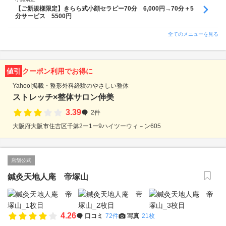
【ご新規様限定】きらら式小顔セラピー70分 6,000円→70分＋5
分サービス 5500円
全てのメニューを見る
値引
クーポン利用でお得に
Yahoo!掲載・整形外科経験のやさしい整体
ストレッチ×整体サロン伸美
3.39
2件
大阪府大阪市住吉区千躰2ー1ー9ハイツーウィ－ン605
店舗公式
鍼灸天地人庵 帝塚山
4.26
口コミ
72件
写真
21枚