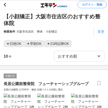
ログイン・登録
【小顔矯正】大阪市住吉区のおすすめ整
体院
変更
検索条件
大阪市住吉区
整体
小顔矯正
日祝OK
早朝OK
21時以降OK
10
件
店舗公式
長居公園前整骨院 フューチャーシップグループ
全国の治療院 12万件中、連続 全国ベスト100院に選出