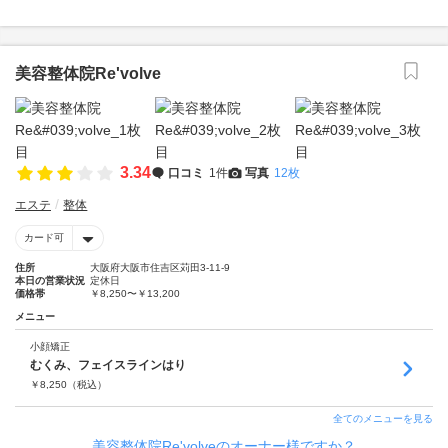
美容整体院Re'volve
3.34
口コミ
1件
写真
12枚
エステ
整体
カード可
住所
大阪府大阪市住吉区苅田3-11-9
本日の営業状況
定休日
価格帯
￥8,250〜￥13,200
メニュー
小顔矯正
むくみ、フェイスラインはり
￥
8,250
（税込）
全てのメニューを見る
美容整体院Re'volveのオーナー様ですか？