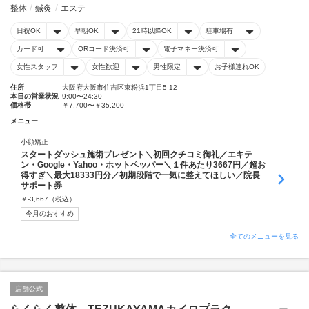
整体
鍼灸
エステ
日祝OK
早朝OK
21時以降OK
駐車場有
カード可
QRコード決済可
電子マネー決済可
女性スタッフ
女性歓迎
男性限定
お子様連れOK
住所
大阪府大阪市住吉区東粉浜1丁目5-12
本日の営業状況
9:00〜24:30
価格帯
￥7,700〜￥35,200
メニュー
小顔矯正
スタートダッシュ施術プレゼント＼初回クチコミ御礼／エキテ
ン・Google・Yahoo・ホットペッパー＼１件あたり3667円／超お
得すぎ＼最大18333円分／初期段階で一気に整えてほしい／院長
サポート券
￥
-3,667
（税込）
今月のおすすめ
全てのメニューを見る
店舗公式