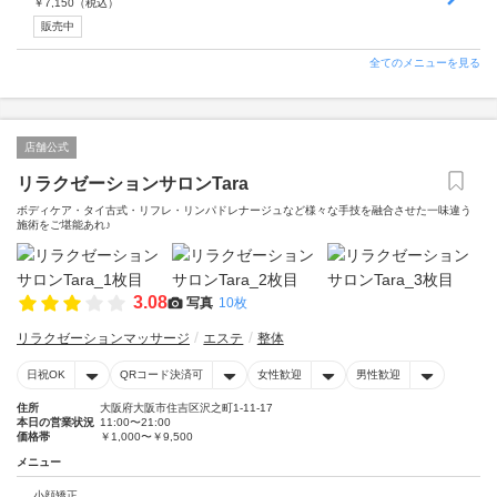
￥
7,150
（税込）
販売中
全てのメニューを見る
店舗公式
リラクゼーションサロンTara
ボディケア・タイ古式・リフレ・リンパドレナージュなど様々な手技を融合させた一味違う
施術をご堪能あれ♪
3.08
写真
10枚
リラクゼーションマッサージ
エステ
整体
日祝OK
QRコード決済可
女性歓迎
男性歓迎
住所
大阪府大阪市住吉区沢之町1-11-17
本日の営業状況
11:00〜21:00
価格帯
￥1,000〜￥9,500
メニュー
小顔矯正