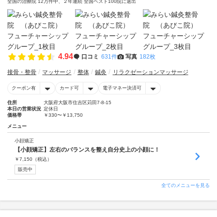
全国の治療院 12万件中、２年連続 全国ベスト100院に選出
4.94
口コミ
631件
写真
182枚
接骨・整骨
マッサージ
整体
鍼灸
リラクゼーションマッサージ
クーポン有
カード可
電子マネー決済可
住所
大阪府大阪市住吉区苅田7-8-15
本日の営業状況
定休日
価格帯
￥330〜￥13,750
メニュー
小顔矯正
【小顔矯正】左右のバランスを整え自分史上の小顔に！
￥
7,150
（税込）
販売中
全てのメニューを見る