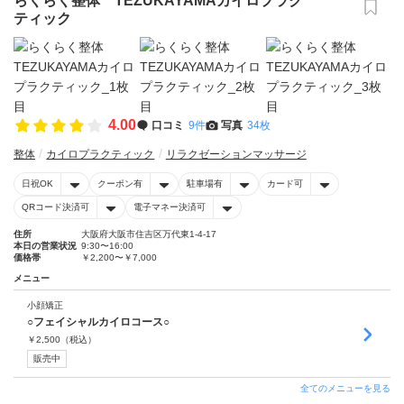
らくらく整体 TEZUKAYAMAカイロプラク
ティック
4.00
口コミ
9件
写真
34枚
整体
カイロプラクティック
リラクゼーションマッサージ
日祝OK
クーポン有
駐車場有
カード可
QRコード決済可
電子マネー決済可
住所
大阪府大阪市住吉区万代東1-4-17
本日の営業状況
9:30〜16:00
価格帯
￥2,200〜￥7,000
メニュー
小顔矯正
○フェイシャルカイロコース○
￥
2,500
（税込）
販売中
全てのメニューを見る