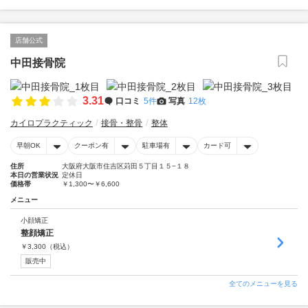
店舗公式
中田接骨院
3.31
口コミ
5件
写真
12枚
カイロプラクティック
接骨・整骨
整体
早朝OK
クーポン有
駐車場有
カード可
住所
大阪府大阪市住吉区苅田５丁目１５−１８
本日の営業状況
定休日
価格帯
￥1,300〜￥6,600
メニュー
小顔矯正
整顔矯正
￥
3,300
（税込）
販売中
全てのメニューを見る