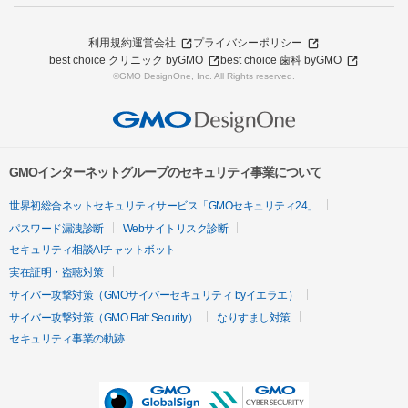
利用規約
運営会社
プライバシーポリシー
best choice クリニック byGMO
best choice 歯科 byGMO
©GMO DesignOne, Inc. All Rights reserved.
GMOインターネットグループのセキュリティ事業について
世界初総合ネットセキュリティサービス「GMOセキュリティ24」
パスワード漏洩診断
Webサイトリスク診断
セキュリティ相談AIチャットボット
実在証明・盗聴対策
サイバー攻撃対策（GMOサイバーセキュリティ byイエラエ）
サイバー攻撃対策（GMO Flatt Security）
なりすまし対策
セキュリティ事業の軌跡