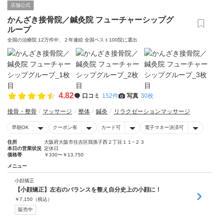
店舗公式
かんざき接骨院／鍼灸院 フューチャーシップグ
ループ
全国の治療院 12万件中、２年連続 全国ベスト100院に選出
4.82
口コミ
152件
写真
30枚
接骨・整骨
マッサージ
整体
鍼灸
リラクゼーションマッサージ
早朝OK
クーポン有
カード可
電子マネー決済可
住所
大阪府大阪市住吉区我孫子西２丁目１１−２３
本日の営業状況
定休日
価格帯
￥330〜￥13,750
メニュー
小顔矯正
【小顔矯正】左右のバランスを整え自分史上の小顔に！
￥
7,150
（税込）
販売中