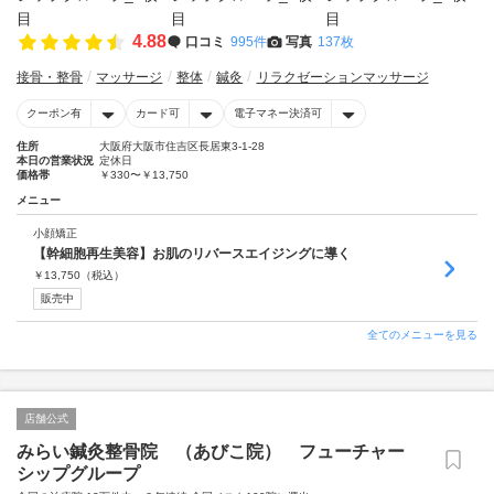
4.88
口コミ
995件
写真
137枚
接骨・整骨
マッサージ
整体
鍼灸
リラクゼーションマッサージ
クーポン有
カード可
電子マネー決済可
住所
大阪府大阪市住吉区長居東3-1-28
本日の営業状況
定休日
価格帯
￥330〜￥13,750
メニュー
小顔矯正
【幹細胞再生美容】お肌のリバースエイジングに導く
￥
13,750
（税込）
販売中
全てのメニューを見る
店舗公式
みらい鍼灸整骨院 （あびこ院） フューチャー
シップグループ