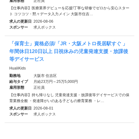
雇用形態
正社員
【仕事内容】医療業界デビューを応援!丁寧な研修でゼロから安心スター
ト コツコツ・黙々データ入力メイン 大阪市住吉…
求人の更新日
2026-08-06
スポンサー
求人ボックス
「保育士」資格必須/「JR・大阪メトロ長居駅すぐ 」
年間休日120日以上 日祝休みの児童発達支援・放課後
等デイサービス
HualiKids
勤務地
大阪市 住吉区
給与タイプ
月給23万円～25万5,000円
雇用形態
正社員
【仕事内容】持ち帰りなし 児童発達支援・放課後等デイサービスでの保
育業務全般 ・発達障がいのある子どもの療育業務 ・レ…
求人の更新日
2026-08-01
スポンサー
求人ボックス