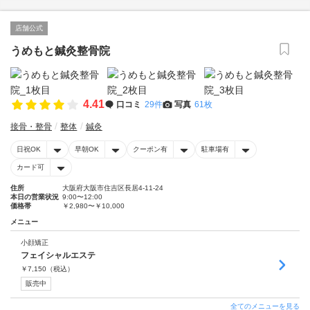
店舗公式
うめもと鍼灸整骨院
4.41
口コミ
29件
写真
61枚
接骨・整骨
整体
鍼灸
日祝OK
早朝OK
クーポン有
駐車場有
カード可
住所
大阪府大阪市住吉区長居4-11-24
本日の営業状況
9:00〜12:00
価格帯
￥2,980〜￥10,000
メニュー
小顔矯正
フェイシャルエステ
￥
7,150
（税込）
販売中
全てのメニューを見る