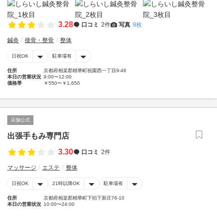
3.28
口コミ
2件
写真
9枚
鍼灸
接骨・整骨
整体
日祝OK
駐車場有
住所
京都府相楽郡精華町祝園西一丁目9-46
本日の営業状況
9:00〜12:00
価格帯
￥550〜￥1,650
店舗公式
出張手もみ専門店
3.30
口コミ
2件
マッサージ
エステ
整体
日祝OK
21時以降OK
駐車場有
住所
京都府相楽郡精華町下狛下新庄76-10
本日の営業状況
10:00〜24:00