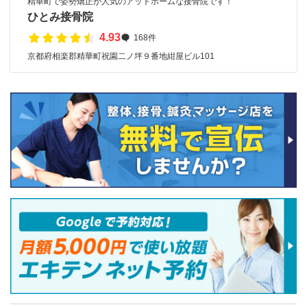
精華町で姿勢矯正が人気のアットホームな接骨院です！
ひとみ接骨院
4.93
168件
京都府相楽郡精華町祝園二ノ坪９番地紺屋ビル101