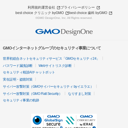
利用規約
運営会社
プライバシーポリシー
best choice クリニック byGMO
best choice 歯科 byGMO
©GMO DesignOne, Inc. All Rights reserved.
GMOインターネットグループのセキュリティ事業について
世界初総合ネットセキュリティサービス「GMOセキュリティ24」
パスワード漏洩診断
Webサイトリスク診断
セキュリティ相談AIチャットボット
実在証明・盗聴対策
サイバー攻撃対策（GMOサイバーセキュリティ byイエラエ）
サイバー攻撃対策（GMO Flatt Security）
なりすまし対策
セキュリティ事業の軌跡