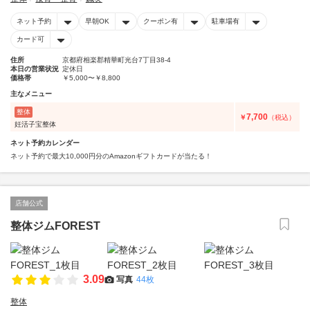
ネット予約
早朝OK
クーポン有
駐車場有
カード可
住所
京都府相楽郡精華町光台7丁目38-4
本日の営業状況
定休日
価格帯
￥5,000〜￥8,800
主なメニュー
整体
7,700
￥
（税込）
妊活子宝整体
ネット予約カレンダー
ネット予約で最大10,000円分のAmazonギフトカードが当たる！
店舗公式
整体ジムFOREST
3.09
写真
44枚
整体