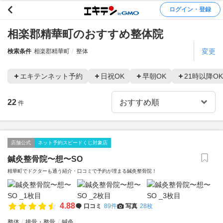
ログイン・登録
相楽郡精華町のおすすめ整体院
変更
検索条件
相楽郡精華町
整体
エキテンネット予約
日祝OK
早朝OK
21時以降OK
22
件
店舗公式
ネット予約スピードくじ対象店
鍼灸整骨院〜想〜SO
精華町でドクターも通う紹介・口コミで予約が埋まる鍼灸整骨院！
4.88
口コミ
89件
写真
28枚
整体
接骨・整骨
鍼灸