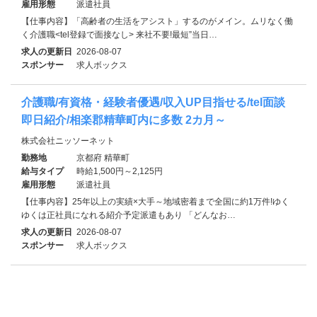
雇用形態
派遣社員
【仕事内容】「高齢者の生活をアシスト」するのがメイン。ムリなく働
く介護職<tel登録で面接なし> 来社不要!最短”当日…
求人の更新日
2026-08-07
スポンサー
求人ボックス
介護職/有資格・経験者優遇/収入UP目指せる/tel面談
即日紹介/相楽郡精華町内に多数 2カ月～
株式会社ニッソーネット
勤務地
京都府 精華町
給与タイプ
時給1,500円～2,125円
雇用形態
派遣社員
【仕事内容】25年以上の実績×大手～地域密着まで全国に約1万件!ゆく
ゆくは正社員になれる紹介予定派遣もあり 「どんなお…
求人の更新日
2026-08-07
スポンサー
求人ボックス