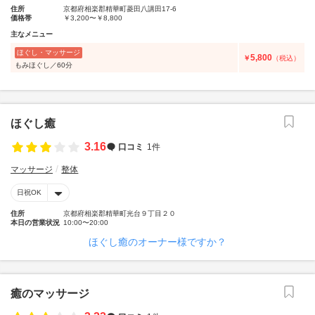
住所
京都府相楽郡精華町菱田八講田17-6
価格帯
￥3,200〜￥8,800
主なメニュー
ほぐし・マッサージ
5,800
￥
（税込）
もみほぐし／60分
ほぐし癒
3.16
口コミ
1件
マッサージ
整体
日祝OK
住所
京都府相楽郡精華町光台９丁目２０
本日の営業状況
10:00〜20:00
ほぐし癒のオーナー様ですか？
癒のマッサージ