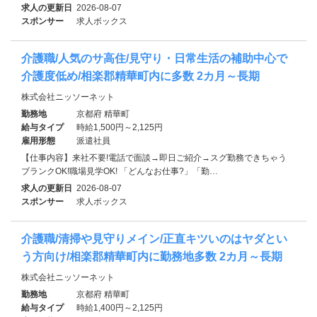
求人の更新日
2026-08-07
スポンサー
求人ボックス
介護職/人気のサ高住/見守り・日常生活の補助中心で
介護度低め/相楽郡精華町内に多数 2カ月～長期
株式会社ニッソーネット
勤務地
京都府 精華町
給与タイプ
時給1,500円～2,125円
雇用形態
派遣社員
【仕事内容】来社不要!電話で面談→即日ご紹介→スグ勤務できちゃう
ブランクOK!職場見学OK! 「どんなお仕事?」「勤…
求人の更新日
2026-08-07
スポンサー
求人ボックス
介護職/清掃や見守りメイン/正直キツいのはヤダとい
う方向け/相楽郡精華町内に勤務地多数 2カ月～長期
株式会社ニッソーネット
勤務地
京都府 精華町
給与タイプ
時給1,400円～2,125円