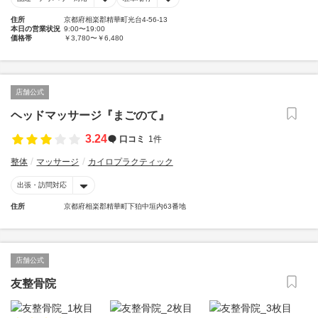
住所
京都府相楽郡精華町光台4-56-13
本日の営業状況
9:00〜19:00
価格帯
￥3,780〜￥6,480
店舗公式
ヘッドマッサージ『まごのて』
3.24
口コミ
1件
整体
マッサージ
カイロプラクティック
出張・訪問対応
住所
京都府相楽郡精華町下狛中垣内63番地
店舗公式
友整骨院