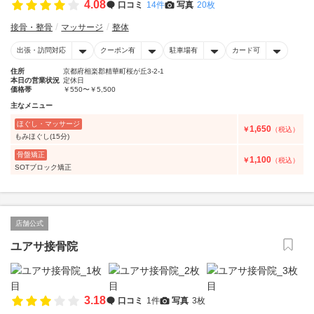
4.08
口コミ
14件
写真
20枚
接骨・整骨
マッサージ
整体
出張・訪問対応
クーポン有
駐車場有
カード可
住所
京都府相楽郡精華町桜が丘3-2-1
本日の営業状況
定休日
価格帯
￥550〜￥5,500
主なメニュー
ほぐし・マッサージ
1,650
￥
（税込）
もみほぐし(15分)
骨盤矯正
1,100
￥
（税込）
SOTブロック矯正
店舗公式
ユアサ接骨院
3.18
口コミ
1件
写真
3枚