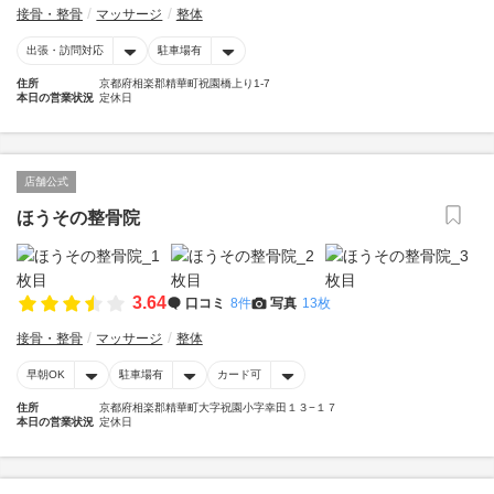
接骨・整骨
マッサージ
整体
出張・訪問対応
駐車場有
住所
京都府相楽郡精華町祝園橋上り1-7
本日の営業状況
定休日
店舗公式
ほうその整骨院
3.64
口コミ
8件
写真
13枚
接骨・整骨
マッサージ
整体
早朝OK
駐車場有
カード可
住所
京都府相楽郡精華町大字祝園小字幸田１３−１７
本日の営業状況
定休日