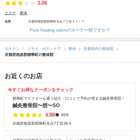
3.06
エステ
整体
住所
京都府相楽郡精華町光台７丁目２７－７
Pure healing salonのオーナー様ですか？
エキテン
リラク・ボディケア
整体
京都府内の整体院
京都府相楽郡精華町の整体院
お近くのお店
今すぐお得なクーポンをチェック
精華町でドクターも通う紹介・口コミで予約が埋まる鍼灸整骨院！
鍼灸整骨院〜想〜SO
4.88
89件
京都府相楽郡精華町光台7丁目38-4