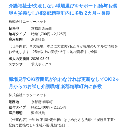
介護福祉士/失敗しない職場選びをサポート/給与も環
境も妥協なし/相楽郡精華町内に多数 2カ月～長期
株式会社ニッソーネット
勤務地
京都府 精華町
給与タイプ
時給1,700円～2,125円
雇用形態
派遣社員
【仕事内容】その職場、本当に大丈夫?私たちが職場のリアルな情報を
お伝えします。25年以上の実績×大手～地域密着まで全国…
求人の更新日
2026-08-07
スポンサー
求人ボックス
職場見学OK/雰囲気が合わなければ更新なしでOK!2ヶ
月からのお試し介護職/相楽郡精華町内に多数
株式会社ニッソーネット
勤務地
京都府 精華町
給与タイプ
時給1,400円～2,125円
雇用形態
派遣社員
【仕事内容】<年 齢 不 問>定年後にはじめた方も活躍中! 履歴書不要<tel
登録で面接なし> 来社不要!最短”当日…