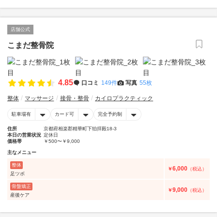
店舗公式
こまだ整骨院
4.85
口コミ
149件
写真
55枚
整体
マッサージ
接骨・整骨
カイロプラクティック
駐車場有
カード可
完全予約制
住所
京都府相楽郡精華町下狛拝殿18-3
本日の営業状況
定休日
価格帯
￥500〜￥9,000
主なメニュー
整体
6,000
￥
（税込）
足ツボ
骨盤矯正
9,000
￥
（税込）
産後ケア