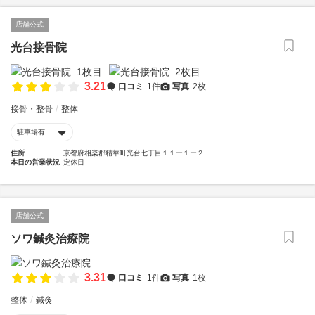
店舗公式
光台接骨院
3.21
口コミ
1件
写真
2枚
接骨・整骨
整体
駐車場有
住所
京都府相楽郡精華町光台七丁目１１ー１ー２
本日の営業状況
定休日
店舗公式
ソワ鍼灸治療院
3.31
口コミ
1件
写真
1枚
整体
鍼灸