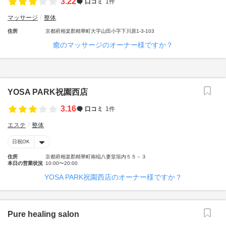
3.22
口コミ
1件
マッサージ
整体
住所
京都府相楽郡精華町大字山田小字下川原1-3-103
癒のマッサージのオーナー様ですか？
YOSA PARK祝園西店
3.16
口コミ
1件
エステ
整体
日祝OK
住所
京都府相楽郡精華町南稲八妻堂垣内５５－３
本日の営業状況
10:00〜20:00
YOSA PARK祝園西店のオーナー様ですか？
Pure healing salon