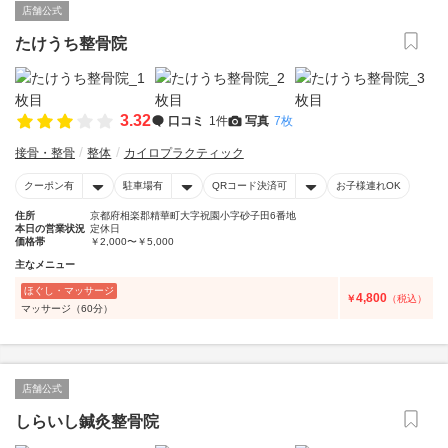
店舗公式
たけうち整骨院
3.32
口コミ
1件
写真
7枚
接骨・整骨
整体
カイロプラクティック
クーポン有
駐車場有
QRコード決済可
お子様連れOK
住所
京都府相楽郡精華町大字祝園小字砂子田6番地
本日の営業状況
定休日
価格帯
￥2,000〜￥5,000
主なメニュー
ほぐし・マッサージ
4,800
￥
（税込）
マッサージ（60分）
店舗公式
しらいし鍼灸整骨院