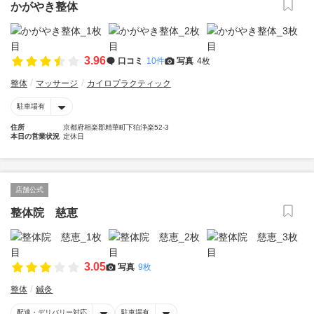
かがやき整体
3.96
口コミ
10件
写真
4枚
整体
マッサージ
カイロプラクティック
駐車場有
住所
京都府相楽郡精華町下狛浄楽52-3
本日の営業状況
定休日
店舗公式
整体院 慈恵
3.05
写真
9枚
整体
鍼灸
配達・デリバリー対応
駐車場有