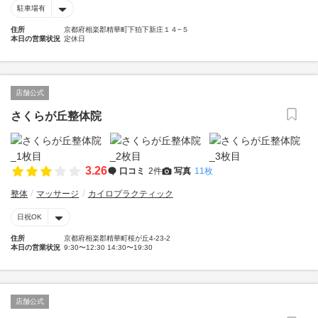
駐車場有
住所
京都府相楽郡精華町下狛下新庄１４−５
本日の営業状況
定休日
店舗公式
さくらが丘整体院
3.26
口コミ
2件
写真
11枚
整体
マッサージ
カイロプラクティック
日祝OK
住所
京都府相楽郡精華町桜が丘4-23-2
本日の営業状況
9:30〜12:30 14:30〜19:30
店舗公式