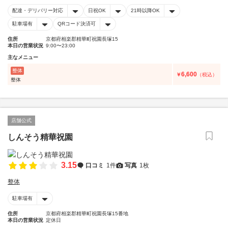
配達・デリバリー対応
日祝OK
21時以降OK
駐車場有
QRコード決済可
住所
京都府相楽郡精華町祝園長塚15
本日の営業状況
9:00〜23:00
主なメニュー
整体
6,600
￥
（税込）
整体
店舗公式
しんそう精華祝園
3.15
口コミ
1件
写真
1枚
整体
駐車場有
住所
京都府相楽郡精華町祝園長塚15番地
本日の営業状況
定休日