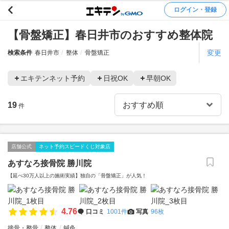
ログイン・登録
【骨盤矯正】春日井市のおすすめ整体院
変更
検索条件
春日井市
整体
骨盤矯正
エキテンネット予約
日祝OK
早朝OK
19
件
店舗公式
ネット予約スピードくじ対象店
あすなろ接骨院 勝川院
【延べ30万人以上の施術実績】独自の「骨盤矯正」が人気！
4.76
口コミ
1001件
写真
96枚
接骨・整骨
整体
鍼灸