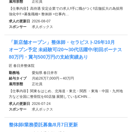
雇用形態
正社員
【仕事内容】高待遇 安定企業での求人!!手に職がつく!!店舗拡大の為採用
強化中!! <募集職種> 整体師 <仕事内…
求人の更新日
2026-08-07
スポンサー
求人ボックス
「新店舗オープン」整体師・セラピスト/26年10月
オープン予定 未経験可/20〜30代活躍中/初回ボーナス
80万円・賞与500万円の支給実績あり
匠 春日井整体院
勤務地
愛知県 春日井市
給与タイプ
月給26万7,000円～40万円
雇用形態
正社員
【仕事内容】関東をはじめ、北海道・東北・関西 ・東海・中国・九州地
方など全国に整骨院を60店舗 展開しているICHIN…
求人の更新日
2026-07-24
スポンサー
求人ボックス
整体師/業務委託募集/8月7日更新