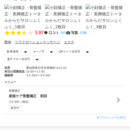
3.97
口コミ
9件
写真
43枚
整体
リラクゼーションマッサージ
エステ
駐車場有
カード可
QRコード決済可
電子マネー決済可
住所
愛知県春日井市神屋町1412-33
本日の営業状況
10:00〜17:00
価格帯
￥2,200〜￥5,500
メニュー
骨盤矯正
産後ケア骨盤矯正 初回
￥
3,300
（税込）
販売中
全てのメニューを見る