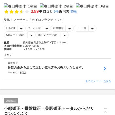
3.89
口コミ
9件
写真
35枚
整体
マッサージ
カイロプラクティック
日祝OK
クーポン有
駐車場有
カード可
QRコード決済可
電子マネー決済可
住所
愛知県春日井市上条町２丁目１９０−１
本日の営業状況
10:00〜20:30
価格帯
￥4,300〜￥8,000
メニュー
骨盤矯正
骨盤の歪みを戻して正しい立ち方をお教えいたします。
￥
4,800
（税込）
全てのメニューを見る
店舗公式
小顔矯正・骨盤矯正・美脚矯正トータルからだサ
ロンふくふく