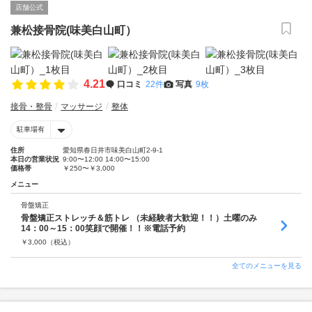
店舗公式
兼松接骨院(味美白山町）
4.21
口コミ
22件
写真
9枚
接骨・整骨
マッサージ
整体
駐車場有
住所
愛知県春日井市味美白山町2-9-1
本日の営業状況
9:00〜12:00 14:00〜15:00
価格帯
￥250〜￥3,000
メニュー
骨盤矯正
骨盤矯正ストレッチ＆筋トレ （未経験者大歓迎！！）土曜のみ
14：00～15：00笑顔で開催！！※電話予約
￥
3,000
（税込）
全てのメニューを見る