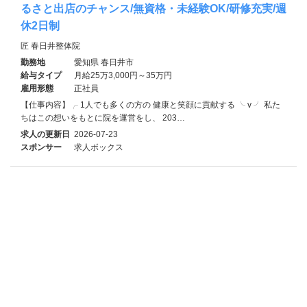
るさと出店のチャンス/無資格・未経験OK/研修充実/週
休2日制
匠 春日井整体院
勤務地
愛知県 春日井市
給与タイプ
月給25万3,000円～35万円
雇用形態
正社員
【仕事内容】╭ 1人でも多くの方の 健康と笑顔に貢献する ╰ v ╯ 私た
ちはこの想いをもとに院を運営をし、 203…
求人の更新日
2026-07-23
スポンサー
求人ボックス