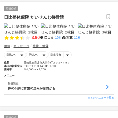
店舗公式
日比整体療院 だいせんじ接骨院
3.90
口コミ
10件
写真
11枚
整体
マッサージ
接骨・整骨
日祝OK
早朝OK
駐車場有
住所
愛知県春日井市大泉寺町２９２−４５７
本日の営業状況
8:00〜11:00 14:00〜17:00
価格帯
￥4,000〜￥7,700
メニュー
骨盤矯正
体の不調は骨盤の歪みが原因かも
全てのメニューを見る
店舗公式