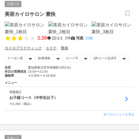
店舗公式
美容カイロサロン 素快
3.39
口コミ
2件
写真
10枚
カイロプラクティック
エステ
整体
クーポン有
駐車場有
カード可
QRコード決済可
住所
愛知県春日井市神屋町1602-61
本日の営業状況
10:00〜21:00
価格帯
￥3,300〜￥19,800
メニュー
骨盤矯正
お子様コース（中学生以下）
￥
3,300
（税込）
全てのメニューを見る
店舗公式