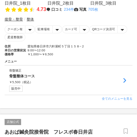
4.73
口コミ
234件
写真
705枚
接骨・整骨
整体
クーポン有
駐車場有
カード可
QRコード決済可
柔道整復師
住所
愛知県春日井市六軒屋町５丁目１５８−２
本日の営業状況
9:00〜12:00
価格帯
￥1,000〜￥6,500
メニュー
骨盤矯正
骨盤整体コース
￥
5,500
（税込）
販売中
全てのメニューを見る
店舗公式
あおば鍼灸院接骨院 フレスポ春日井店