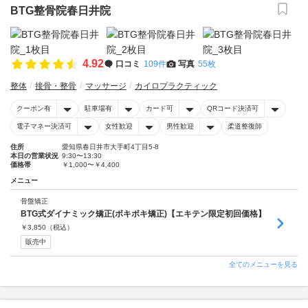
BTG整骨院春日井院
4.92
口コミ
109件
写真
55枚
整体
接骨・整骨
マッサージ
カイロプラクティック
クーポン有
駐車場有
カード可
QRコード決済可
電子マネー決済可
女性歓迎
男性歓迎
柔道整復師
住所
愛知県春日井市大手町4丁目5-8
本日の営業状況
9:30〜13:30
価格帯
￥1,000〜￥4,400
メニュー
骨盤矯正
BTG式ダイナミック矯正(ボキボキ矯正)【エキテン限定初回価格】
￥
3,850
（税込）
販売中
全てのメニューを見る