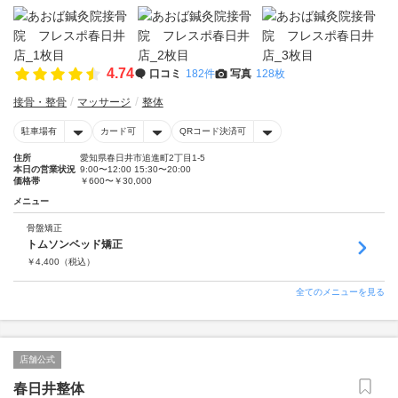
4.74
口コミ
182件
写真
128枚
接骨・整骨
マッサージ
整体
駐車場有
カード可
QRコード決済可
住所
愛知県春日井市追進町2丁目1-5
本日の営業状況
9:00〜12:00 15:30〜20:00
価格帯
￥600〜￥30,000
メニュー
骨盤矯正
トムソンベッド矯正
￥
4,400
（税込）
全てのメニューを見る
店舗公式
春日井整体