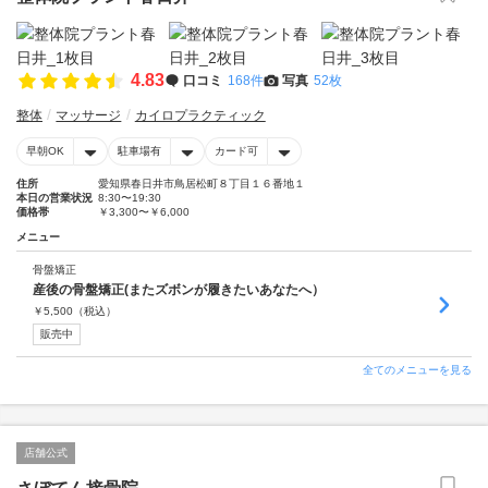
4.83
口コミ
168件
写真
52枚
整体
マッサージ
カイロプラクティック
早朝OK
駐車場有
カード可
住所
愛知県春日井市鳥居松町８丁目１６番地１
本日の営業状況
8:30〜19:30
価格帯
￥3,300〜￥6,000
メニュー
骨盤矯正
産後の骨盤矯正(またズボンが履きたいあなたへ）
￥
5,500
（税込）
販売中
全てのメニューを見る
店舗公式