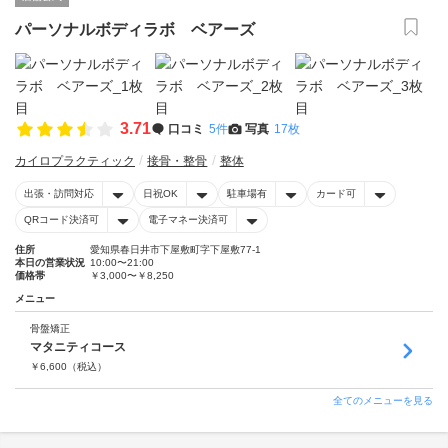
パーソナルボディラボ ベアーズ
3.71
口コミ
5件
写真
17枚
カイロプラクティック
接骨・整骨
整体
出張・訪問対応
日祝OK
駐車場有
カード可
QRコード決済可
電子マネー決済可
住所
愛知県春日井市下屋敷町字下屋敷77‐1
本日の営業状況
10:00〜21:00
価格帯
￥3,000〜￥8,250
メニュー
骨盤矯正
マタニティコース
￥
6,600
（税込）
全てのメニューを見る