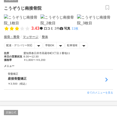
こうぞうじ南接骨院
3.43
口コミ
2件
写真
11枚
接骨・整骨
マッサージ
整体
配達・デリバリー対応
早朝OK
駐車場有
住所
愛知県春日井市高蔵寺町3丁目２番地11
本日の営業状況
8:30〜12:30
価格帯
￥1,800〜￥6,200
メニュー
骨盤矯正
産後骨盤矯正
￥
3,500
（税込）
全てのメニューを見る
店舗公式