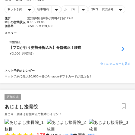
ネット予約
駐車場有
カード可
QRコード決済可
住所
愛知県春日井市小野町4丁目127-2
本日の営業状況
9:00〜13:00
価格帯
￥500〜￥129,600
メニュー
骨盤矯正
【プロが行う姿勢分析込み】骨盤矯正！腰痛
￥
3,000
（非課税）
全てのメニューを見る
ネット予約カレンダー
ネット予約で最大10,000円分のAmazonギフトカードが当たる！
店舗公式
あじよし接骨院
肩こり・腰痛は骨盤矯正で根本カイゼン！