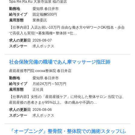
Spa Re.Ra.Ku 大泉寺温泉 福の湯店
勤務地
愛知県 春日井市
給与タイプ
固定報酬500円
雇用形態
業務委託
【仕事内容】入店お祝い10万円 自由な働き方やWワークOK/指名・歩合
で高収入も実現! <募集職種> 整体師 <仕…
求人の更新日
2026-08-07
スポンサー
求人ボックス
社会保険完備の職場であん摩マッサージ指圧師
産前産後専門院 cocoa整体院 春日井店
勤務地
愛知県 春日井市
給与タイプ
月給24万円～50万円
雇用形態
正社員
【仕事内容】女性の「産前産後ケア」に特化した整体サロン 当院では、
産前産後の患者さまが95%以上。 体の痛みや不調の…
求人の更新日
2026-08-06
スポンサー
求人ボックス
「オープニング」整骨院・整体院での施術スタッフ/ふ