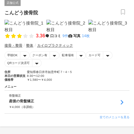
店舗公式
こんどう接骨院
3.36
口コミ
9件
写真
14枚
接骨・整骨
整体
カイロプラクティック
早朝OK
クーポン有
駐車場有
カード可
QRコード決済可
住所
愛知県春日井市如意申町７−４−５
本日の営業状況
8:30〜12:00
価格帯
￥1,580〜￥4,000
メニュー
骨盤矯正
産後の骨盤矯正
￥
4,000
（非課税）
全てのメニューを見る