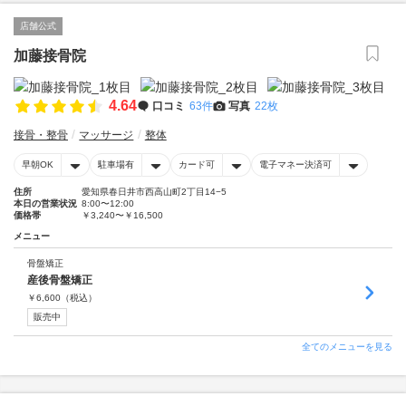
店舗公式
加藤接骨院
4.64
口コミ
63件
写真
22枚
接骨・整骨
マッサージ
整体
早朝OK
駐車場有
カード可
電子マネー決済可
住所
愛知県春日井市西高山町2丁目14−5
本日の営業状況
8:00〜12:00
価格帯
￥3,240〜￥16,500
メニュー
骨盤矯正
産後骨盤矯正
￥
6,600
（税込）
販売中
全てのメニューを見る