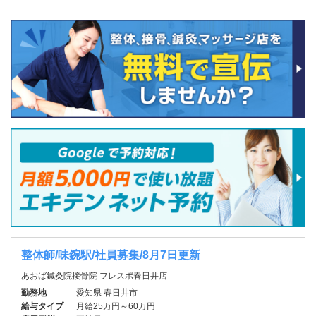
整体師/味鋺駅/社員募集/8月7日更新
あおば鍼灸院接骨院 フレスポ春日井店
勤務地
愛知県 春日井市
給与タイプ
月給25万円～60万円