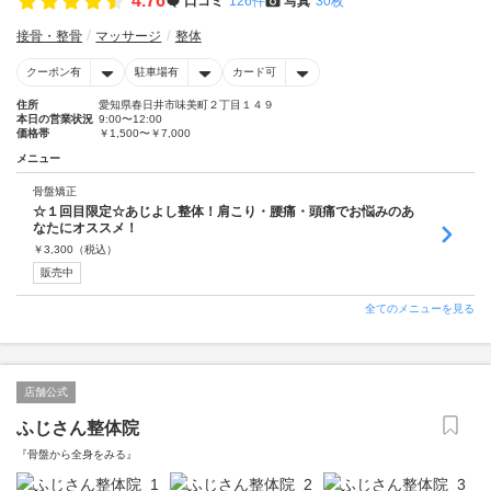
4.76
口コミ
126件
写真
30枚
接骨・整骨
マッサージ
整体
クーポン有
駐車場有
カード可
住所
愛知県春日井市味美町２丁目１４９
本日の営業状況
9:00〜12:00
価格帯
￥1,500〜￥7,000
メニュー
骨盤矯正
☆１回目限定☆あじよし整体！肩こり・腰痛・頭痛でお悩みのあ
なたにオススメ！
￥
3,300
（税込）
販売中
全てのメニューを見る
店舗公式
ふじさん整体院
『骨盤から全身をみる』