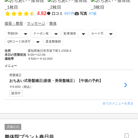
4.82
口コミ
697件
写真
47枚
接骨・整骨
マッサージ
整体
早朝OK
クーポン有
駐車場有
カード可
QRコード決済可
柔道整復師
住所
愛知県春日井市坂下町1-1558-2
本日の営業状況
8:00〜12:00
価格帯
￥500〜￥10,000
メニュー
骨盤矯正
おちあい式骨盤矯正(産後・美骨盤矯正）【午後の予約】
￥
6,600
（税込）
販売中
全てのメニューを見る
店舗公式
整体院プラント春日井