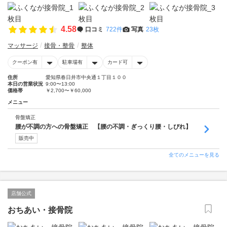
4.58
口コミ
722件
写真
23枚
マッサージ
接骨・整骨
整体
クーポン有
駐車場有
カード可
住所
愛知県春日井市中央通１丁目１００
本日の営業状況
9:00〜13:00
価格帯
￥2,700〜￥60,000
メニュー
骨盤矯正
腰が不調の方への骨盤矯正 【腰の不調・ぎっくり腰・しびれ】
販売中
全てのメニューを見る
店舗公式
おちあい・接骨院