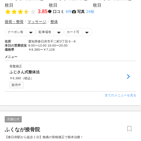
3.85
口コミ
8件
写真
24枚
接骨・整骨
マッサージ
整体
クーポン有
駐車場有
カード可
住所
愛知県春日井市不二町3丁目６−８
本日の営業状況
9:00〜13:00 16:00〜20:00
価格帯
￥6,380〜￥7,128
メニュー
骨盤矯正
ふじさん式整体法
￥
6,380
（税込）
販売中
全てのメニューを見る
店舗公式
ふくなが接骨院
【春日井駅から徒歩１分】無痛の骨格矯正で根本治療！