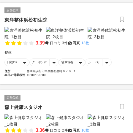
店舗公式
東洋整体浜松初生院
3.39
口コミ
3件
写真
13枚
整体
日祝OK
クーポン有
駐車場有
カード可
住所
静岡県浜松市中央区初生町６７６−１
本日の営業状況
10:00〜20:00
店舗公式
森上健康スタジオ
3.36
口コミ
2件
写真
10枚