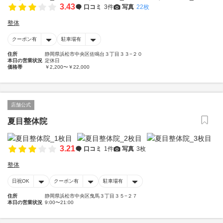
3.43
口コミ
3件
写真
22枚
整体
クーポン有
駐車場有
住所
静岡県浜松市中央区佐鳴台３丁目３３−２０
本日の営業状況
定休日
価格帯
￥2,200〜￥22,000
店舗公式
夏目整体院
3.21
口コミ
1件
写真
3枚
整体
日祝OK
クーポン有
駐車場有
住所
静岡県浜松市中央区曳馬３丁目３５−２７
本日の営業状況
9:00〜21:00