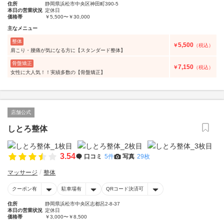
住所
静岡県浜松市中央区神田町390‐5
本日の営業状況
定休日
価格帯
￥5,500〜￥30,000
主なメニュー
整体
5,500
￥
（税込）
肩こり・腰痛が気になる方に【スタンダード整体】
骨盤矯正
7,150
￥
（税込）
女性に大人気！！実績多数の【骨盤矯正】
店舗公式
しとろ整体
3.54
口コミ
5件
写真
29枚
マッサージ
整体
クーポン有
駐車場有
QRコード決済可
住所
静岡県浜松市中央区志都呂2-8-37
本日の営業状況
定休日
価格帯
￥3,000〜￥8,500