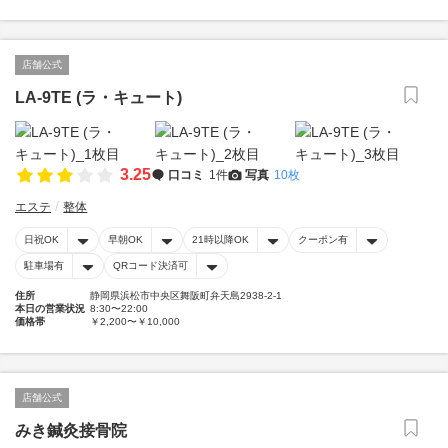
店舗公式
LA-9TE (ラ・キュート)
3.25
口コミ
1件
写真
10枚
エステ
整体
日祝OK
早朝OK
21時以降OK
クーポン有
駐車場有
QRコード決済可
住所
静岡県浜松市中央区舞阪町弁天島2938-2-1
本日の営業状況
8:30〜22:00
価格帯
￥2,200〜￥10,000
店舗公式
みき鍼灸接骨院