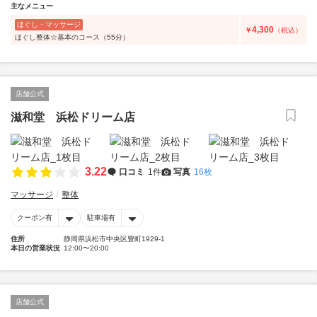
主なメニュー
ほぐし・マッサージ
4,300
￥
（税込）
ほぐし整体☆基本のコース（55分）
店舗公式
滋和堂 浜松ドリーム店
3.22
口コミ
1件
写真
16枚
マッサージ
整体
クーポン有
駐車場有
住所
静岡県浜松市中央区豊町1929-1
本日の営業状況
12:00〜20:00
店舗公式