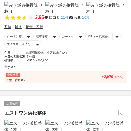
3.95
口コミ
11件
写真
10枚
整体
鍼灸
接骨・整骨
クーポン有
駐車場有
カード可
QRコード決済可
電子マネー決済可
住所
静岡県浜松市中央区都盛町12-1
本日の営業状況
定休日
価格帯
￥550〜￥6,600
主なメニュー
骨盤矯正
2,970
￥
（税込）
骨盤・背骨矯正
店舗公式
エストワン浜松整体