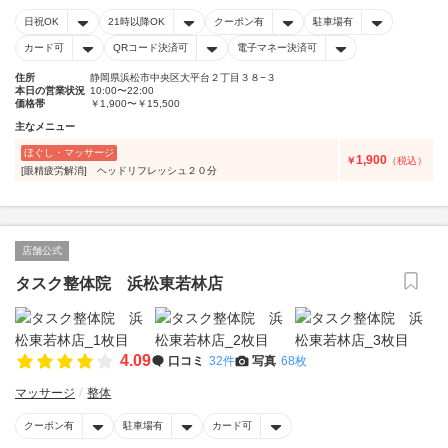
日祝OK
21時以降OK
クーポン有
駐車場有
カード可
QRコード決済可
電子マネー決済可
住所
静岡県浜松市中央区大平台２丁目３８−３
本日の営業状況
10:00〜22:00
価格帯
￥1,900〜￥15,500
主なメニュー
ほぐし・マッサージ
1,900
￥
（税込）
[眼精疲労解消] ヘッドリフレッシュ２０分
店舗公式
タスク整体院 浜松東若林店
4.09
口コミ
32件
写真
68枚
マッサージ
整体
クーポン有
駐車場有
カード可