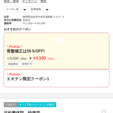
接骨・整骨
マッサージ
整体
クーポン有
駐車場有
住所
静岡県浜松市中央区薬師町３４０−３
本日の営業状況
定休日
価格帯
￥1,100〜￥40,000
おすすめのクーポン
50
PickUp
骨盤矯正は56％OFF!
4,500
9,000
￥
￥
（税込）
（税込）
新規限定
併用不可
PickUp
エキテン限定クーポン1
店舗公式
ネット予約スピードくじ対象店
浜松整体院 快復堂