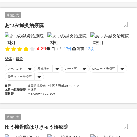
店舗公式
あつみ鍼灸治療院
4.29
口コミ
17件
写真
12枚
整体
鍼灸
クーポン有
駐車場有
カード可
QRコード決済可
電子マネー決済可
住所
静岡県浜松市中央区入野町4903−１２
本日の営業状況
定休日
価格帯
￥5,000〜￥12,100
店舗公式
ゆう接骨院はりきゅう治療院