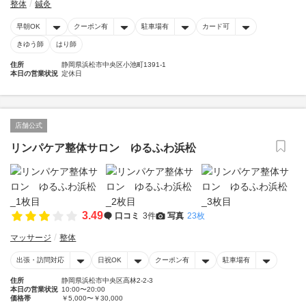
整体
鍼灸
早朝OK
クーポン有
駐車場有
カード可
きゆう師
はり師
住所
静岡県浜松市中央区小池町1391-1
本日の営業状況
定休日
店舗公式
リンパケア整体サロン ゆるふわ浜松
3.49
口コミ
3件
写真
23枚
マッサージ
整体
出張・訪問対応
日祝OK
クーポン有
駐車場有
住所
静岡県浜松市中央区高林2-2-3
本日の営業状況
10:00〜20:00
価格帯
￥5,000〜￥30,000