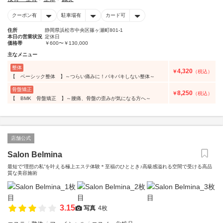
クーポン有
駐車場有
カード可
住所
静岡県浜松市中央区篠ヶ瀬町801-1
本日の営業状況
定休日
価格帯
￥600〜￥130,000
主なメニュー
整体
4,320
￥
（税込）
【 ベーシック整体 】～つらい痛みに！バキバキしない整体～
骨盤矯正
8,250
￥
（税込）
【 BMK 骨盤矯正 】～腰痛、骨盤の歪みが気になる方へ～
店舗公式
Salon Belmina
最短で“理想の私”を叶える極上エステ体験＊至福のひととき♪高級感溢れる空間で受ける高品
質な美容施術
3.15
写真
4枚