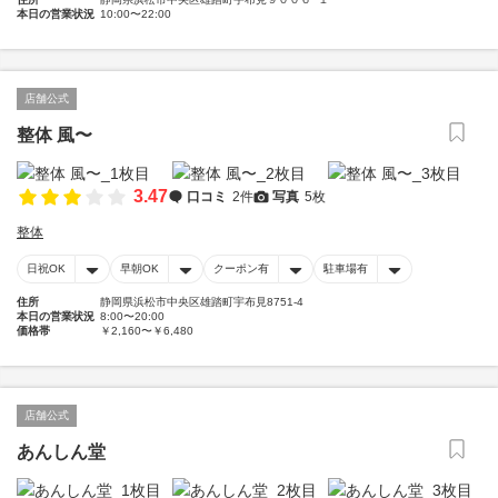
本日の営業状況
10:00〜22:00
店舗公式
整体 風〜
3.47
口コミ
2件
写真
5枚
整体
日祝OK
早朝OK
クーポン有
駐車場有
住所
静岡県浜松市中央区雄踏町宇布見8751-4
本日の営業状況
8:00〜20:00
価格帯
￥2,160〜￥6,480
店舗公式
あんしん堂