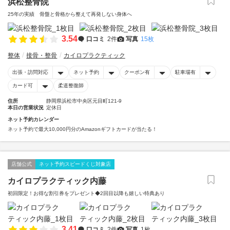
浜松整骨院
25年の実績 骨盤と骨格から整えて再発しない身体へ
3.54
口コミ
2件
写真
15枚
整体
接骨・整骨
カイロプラクティック
出張・訪問対応
ネット予約
クーポン有
駐車場有
カード可
柔道整復師
住所
静岡県浜松市中央区元目町121-9
本日の営業状況
定休日
ネット予約カレンダー
ネット予約で最大10,000円分のAmazonギフトカードが当たる！
店舗公式
ネット予約スピードくじ対象店
カイロプラクティック内藤
初回限定！お得な割引券をプレゼント◆2回目以降も嬉しい特典あり
3.41
口コミ
2件
写真
1枚