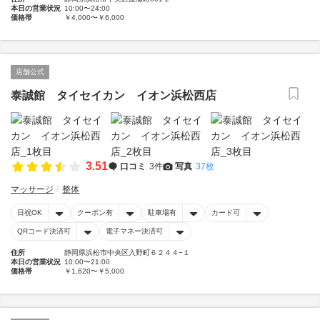
本日の営業状況
10:00〜24:00
価格帯
￥4,000〜￥6,000
店舗公式
泰誠館 タイセイカン イオン浜松西店
3.51
口コミ
3件
写真
37枚
マッサージ
整体
日祝OK
クーポン有
駐車場有
カード可
QRコード決済可
電子マネー決済可
住所
静岡県浜松市中央区入野町６２４４−１
本日の営業状況
10:00〜21:00
価格帯
￥1,620〜￥5,000