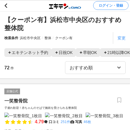
ログイン・登録
【クーポン有】浜松市中央区のおすすめ
整体院
変更
検索条件
浜松市中央区
整体
クーポン有
エキテンネット予約
日祝OK
早朝OK
21時以降OK
72
件
店舗公式
一笑整骨院
子連れ歓迎！赤ちゃんのそばで施術を受けられる整体院
4.79
口コミ
251件
写真
46枚