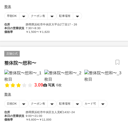
整体
早朝OK
クーポン有
駐車場有
住所
静岡県浜松市中央区大平台2丁目17－26
本日の営業状況
7:30〜8:30
価格帯
￥1,500〜￥1,620
店舗公式
整体院〜想和〜
3.09
写真
6枚
整体
日祝OK
クーポン有
駐車場有
カード可
住所
静岡県浜松市中央区古人見町1432−24
本日の営業状況
9:00〜21:00
価格帯
￥6,600〜￥11,000