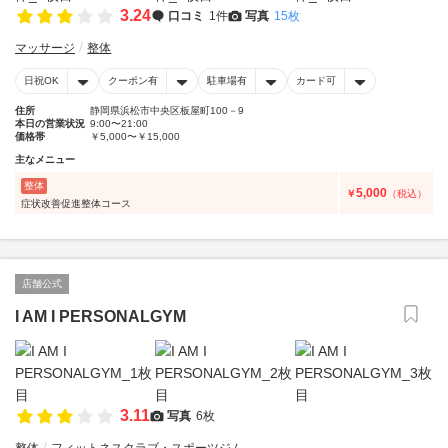
3.24
口コミ
1件
写真
15枚
マッサージ
整体
日祝OK
クーポン有
駐車場有
カード可
住所
静岡県浜松市中央区板屋町100－9
本日の営業状況
9:00〜21:00
価格帯
￥5,000〜￥15,000
主なメニュー
整体
5,000
￥
（税込）
症状改善促進整体コース
店舗公式
I AM I PERSONALGYM
3.11
写真
6枚