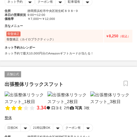
ネット予約
クーポン有
駐車場有
住所
静岡県浜松市中央区初生町８９８−９
本日の営業状況
9:00〜12:00
価格帯
￥7,000〜￥12,000
主なメニュー
骨盤矯正
8,250
￥
（税込）
骨盤矯正（カイロプラクティック）
ネット予約カレンダー
ネット予約で最大10,000円分のAmazonギフトカードが当たる！
店舗公式
出張整体リラックスフット
3.34
口コミ
2件
写真
3枚
整体
日祝OK
21時以降OK
クーポン有
住所
静岡県浜松市中央区雄踏町宇布見９００６−１