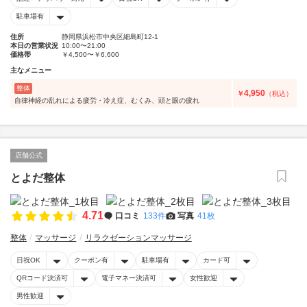
駐車場有
住所
静岡県浜松市中央区細島町12-1
本日の営業状況
10:00〜21:00
価格帯
￥4,500〜￥6,600
主なメニュー
整体
4,950
￥
（税込）
自律神経の乱れによる疲労・冷え症、むくみ、頭と眼の疲れ
店舗公式
とよだ整体
4.71
口コミ
133件
写真
41枚
整体
マッサージ
リラクゼーションマッサージ
日祝OK
クーポン有
駐車場有
カード可
QRコード決済可
電子マネー決済可
女性歓迎
男性歓迎