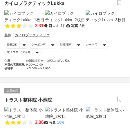
カイロプラクティックLukka
3.31
口コミ
1件
写真
3枚
整体
カイロプラクティック
日祝OK
クーポン有
駐車場有
カード可
電子マネー決済可
住所
静岡県浜松市中央区法枝町20番地
本日の営業状況
9:00〜12:00
価格帯
￥5,000〜￥9,900
店舗公式
トラスト整体院 小池院
3.06
写真
16枚