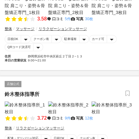
3.58
口コミ
5件
写真
30枚
整体
マッサージ
リラクゼーションマッサージ
日祝OK
クーポン有
駐車場有
カード可
QRコード決済可
住所
静岡県浜松市中央区萩丘２丁目２−１３
本日の営業状況
9:00〜21:00
店舗公式
鈴木整体指導所
3.72
口コミ
9件
写真
12枚
整体
リラクゼーションマッサージ
配達・デリバリー対応
日祝OK
クーポン有