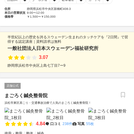
住所
静岡県浜松市中央区新橋町408-3
本日の営業状況
9:00〜12:00
価格帯
￥1,500〜￥150,000
半世紀以上の歴史を誇るスウェーデン生まれのタッチケアを『2日間』で習
得する認定講座｜資料請求は無料
一般社団法人日本スウェーデン福祉研究所
3.07
静岡県浜松市中央区上島七丁目7ー9
店舗公式
まごろく鍼灸整骨院
浜松市東区肩こり・交通事故治療で人気のまごろく鍼灸整骨院！
4.84
口コミ
238件
写真
55枚
接骨・整骨
整体
鍼灸