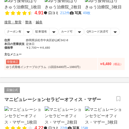
4.91
口コミ
212件
写真
49枚
接骨・整骨
整体
鍼灸
クーポン有
駐車場有
カード可
QRコード決済可
住所
静岡県浜松市中央区砂山町342-8
本日の営業状況
定休日
価格帯
￥2,700〜￥6,480
主なメニュー
骨盤矯正
6,480
￥
（税込）
ゆう式骨格インナープログラム（1回目6480円→1980円）
店舗公式
マニピュレーションセラピーオフィス・マザー
4.22
口コミ
22件
写真
15枚