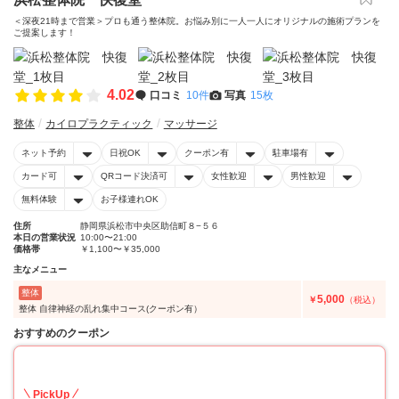
＜深夜21時まで営業＞プロも通う整体院。お悩み別に一人一人にオリジナルの施術プランを
ご提案します！
4.02
口コミ
10件
写真
15枚
整体
カイロプラクティック
マッサージ
ネット予約
日祝OK
クーポン有
駐車場有
カード可
QRコード決済可
女性歓迎
男性歓迎
無料体験
お子様連れOK
住所
静岡県浜松市中央区助信町８−５６
本日の営業状況
10:00〜21:00
価格帯
￥1,100〜￥35,000
主なメニュー
整体
5,000
￥
（税込）
整体 自律神経の乱れ集中コース(クーポン有）
おすすめのクーポン
57
PickUp