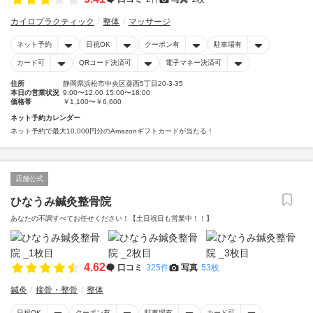
カイロプラクティック
整体
マッサージ
ネット予約
日祝OK
クーポン有
駐車場有
カード可
QRコード決済可
電子マネー決済可
住所
静岡県浜松市中央区葵西5丁目20-3-35
本日の営業状況
9:00〜12:00 15:00〜18:00
価格帯
￥1,100〜￥6,600
ネット予約カレンダー
ネット予約で最大10,000円分のAmazonギフトカードが当たる！
店舗公式
ひなうみ鍼灸整骨院
あなたの不調すべてお任せください！【土日祝日も営業中！！】
4.62
口コミ
325件
写真
53枚
鍼灸
接骨・整骨
整体
日祝OK
クーポン有
駐車場有
カード可