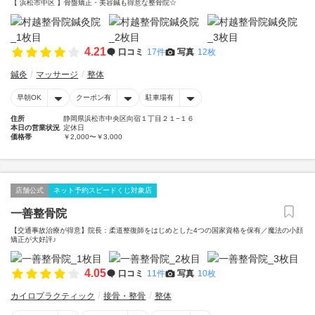
【 浜松市中区 】骨盤矯正・美容鍼も得意な整骨院☆
4.21
口コミ
17件
写真
12枚
鍼灸
マッサージ
整体
早朝OK
クーポン有
駐車場有
住所
静岡県浜松市中央区向宿１丁目２１−１６
本日の営業状況
定休日
価格帯
￥2,000〜￥3,000
店舗公式
ネット予約スピードくじ対象店
一善整骨院
【交通事故治療が得意】院長：柔道整復師をはじめとした4つの国家資格を保有／魔法の小顔
矯正が大好評♪
4.05
口コミ
11件
写真
10枚
カイロプラクティック
接骨・整骨
整体