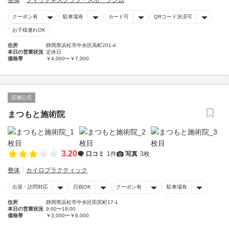
整体
フィットネスクラブ・スポーツジム
クーポン有
駐車場有
カード可
QRコード決済可
お子様連れOK
住所
静岡県浜松市中央区高町201-4
本日の営業状況
定休日
価格帯
￥4,000〜￥7,000
店舗公式
まつもと施術院
3.20
口コミ
1件
写真
3枚
整体
カイロプラクティック
出張・訪問対応
日祝OK
クーポン有
駐車場有
住所
静岡県浜松市中央区田尻町17-1
本日の営業状況
9:00〜18:00
価格帯
￥3,000〜￥6,000