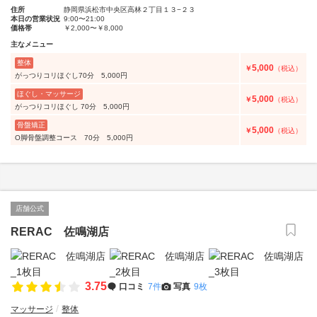
住所
静岡県浜松市中央区高林２丁目１３−２３
本日の営業状況
9:00〜21:00
価格帯
￥2,000〜￥8,000
主なメニュー
整体
5,000
￥
（税込）
がっつりコリほぐし70分 5,000円
ほぐし・マッサージ
5,000
￥
（税込）
がっつりコリほぐし 70分 5,000円
骨盤矯正
5,000
￥
（税込）
O脚骨盤調整コース 70分 5,000円
店舗公式
RERAC 佐鳴湖店
3.75
口コミ
7件
写真
9枚
マッサージ
整体