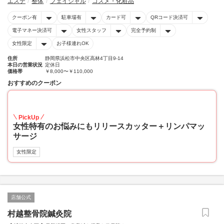
エステ
整体
フェイシャル
コスメ・化粧品
クーポン有
駐車場有
カード可
QRコード決済可
電子マネー決済可
女性スタッフ
完全予約制
女性限定
お子様連れOK
住所
静岡県浜松市中央区高林4丁目9-14
本日の営業状況
定休日
価格帯
￥8,000〜￥110,000
おすすめのクーポン
25
PickUp
女性特有のお悩みにもリリースカッター＋リンパマッ
サージ
女性限定
店舗公式
村越整骨院鍼灸院