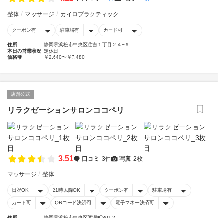
整体
マッサージ
カイロプラクティック
クーポン有
駐車場有
カード可
住所
静岡県浜松市中央区住吉１丁目２４−８
本日の営業状況
定休日
価格帯
￥2,640〜￥7,480
店舗公式
リラクゼーションサロンココペリ
3.51
口コミ
3件
写真
2枚
マッサージ
整体
日祝OK
21時以降OK
クーポン有
駐車場有
カード可
QRコード決済可
電子マネー決済可
住所
静岡県浜松市中央区渡瀬町801-2