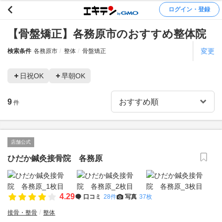
ログイン・登録
【骨盤矯正】各務原市のおすすめ整体院
変更
検索条件
各務原市
整体
骨盤矯正
日祝OK
早朝OK
9
件
店舗公式
ひだか鍼灸接骨院 各務原
4.29
口コミ
28件
写真
37枚
接骨・整骨
整体