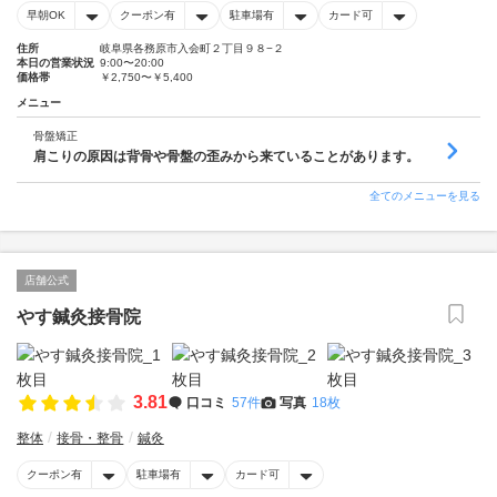
早朝OK
クーポン有
駐車場有
カード可
住所
岐阜県各務原市入会町２丁目９８−２
本日の営業状況
9:00〜20:00
価格帯
￥2,750〜￥5,400
メニュー
骨盤矯正
肩こりの原因は背骨や骨盤の歪みから来ていることがあります。
全てのメニューを見る
店舗公式
やす鍼灸接骨院
3.81
口コミ
57件
写真
18枚
整体
接骨・整骨
鍼灸
クーポン有
駐車場有
カード可