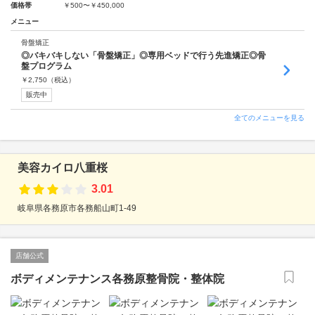
価格帯
￥500〜￥450,000
メニュー
骨盤矯正
◎バキバキしない「骨盤矯正」◎専用ベッドで行う先進矯正◎骨
盤プログラム
￥
2,750
（税込）
販売中
全てのメニューを見る
美容カイロ八重桜
3.01
岐阜県各務原市各務船山町1-49
店舗公式
ボディメンテナンス各務原整骨院・整体院