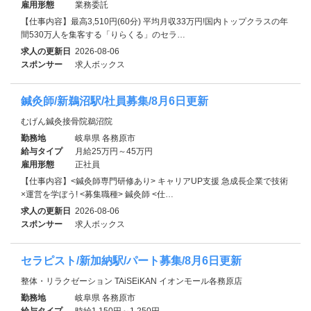
雇用形態
業務委託
【仕事内容】最高3,510円(60分) 平均月収33万円!国内トップクラスの年
間530万人を集客する「りらくる」のセラ…
求人の更新日
2026-08-06
スポンサー
求人ボックス
鍼灸師/新鵜沼駅/社員募集/8月6日更新
むげん鍼灸接骨院鵜沼院
勤務地
岐阜県 各務原市
給与タイプ
月給25万円～45万円
雇用形態
正社員
【仕事内容】<鍼灸師専門研修あり> キャリアUP支援 急成長企業で技術
×運営を学ぼう! <募集職種> 鍼灸師 <仕…
求人の更新日
2026-08-06
スポンサー
求人ボックス
セラピスト/新加納駅/パート募集/8月6日更新
整体・リラクゼーション TAiSEiKAN イオンモール各務原店
勤務地
岐阜県 各務原市
給与タイプ
時給1,150円～1,250円