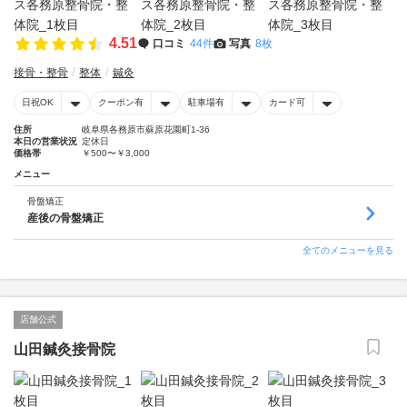
4.51
口コミ
44件
写真
8枚
接骨・整骨
整体
鍼灸
日祝OK
クーポン有
駐車場有
カード可
住所
岐阜県各務原市蘇原花園町1-36
本日の営業状況
定休日
価格帯
￥500〜￥3,000
メニュー
骨盤矯正
産後の骨盤矯正
全てのメニューを見る
店舗公式
山田鍼灸接骨院