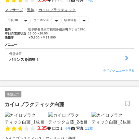
マッサージ
整体
カイロプラクティック
日祝OK
クーポン有
駐車場有
住所
岐阜県各務原市鵜沼各務原町３丁目529-1
本日の営業状況
13:00〜20:00
価格帯
￥5,800〜￥13,800
メニュー
骨盤矯正
バランスを調整！
全てのメニューを見る
店舗公式
カイロプラクティック白藤
3.35
口コミ
4件
写真
11枚
カイロプラクティック
マッサージ
整体