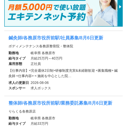
鍼灸師/各務原市役所前駅/社員募集/8月6日更新
ボディメンテナンス各務原整骨院・整体院
勤務地
岐阜県 各務原市
給与タイプ
月給25万円～40万円
雇用形態
正社員
【仕事内容】<完全週休2日制>研修制度充実&未経験歓迎 <募集職種> 鍼
灸師 <仕事内容> < 施術を中心とした院…
求人の更新日
2026-08-06
スポンサー
求人ボックス
整体師/各務原市役所前駅/業務委託募集/8月6日更新
りらくる各務原店
勤務地
岐阜県 各務原市
給与タイプ
月給33万円