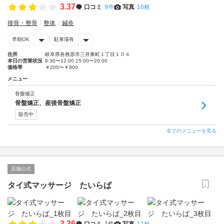
3.37
口コミ
9件
写真
16枚
接骨・整骨
整体
鍼灸
早朝OK
駐車場有
住所
岐阜県各務原市三井東町１丁目１０４
本日の営業状況
8:30〜12:00 15:00〜20:00
価格帯
￥200〜￥800
メニュー
骨盤矯正
骨盤矯正、産後骨盤矯正
販売中
全てのメニューを見る
店舗公式
タイ式マッサージ たいらぱ
3.36
口コミ
1件
写真
11枚