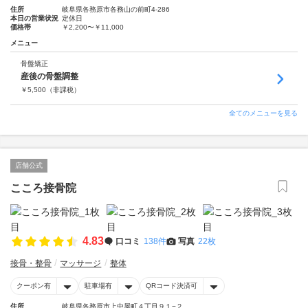
住所
岐阜県各務原市各務山の前町4-286
本日の営業状況
定休日
価格帯
￥2,200〜￥11,000
メニュー
骨盤矯正
産後の骨盤調整
￥
5,500
（非課税）
全てのメニューを見る
店舗公式
こころ接骨院
4.83
口コミ
138件
写真
22枚
接骨・整骨
マッサージ
整体
クーポン有
駐車場有
QRコード決済可
住所
岐阜県各務原市上中屋町４丁目９１−２