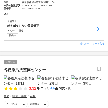
住所
岐阜県各務原市蘇原旭町1-108
本日の営業状況
9:00〜12:00 15:00〜20:30
価格帯
￥500〜￥8,800
メニュー
骨盤矯正
ボキボキしない骨盤矯正
￥
7,700
（税込）
販売中
全てのメニューを見る
店舗公式
各務原活法整体センター
3.32
口コミ
4件
写真
4枚
整体
接骨・整骨
鍼灸
クーポン有
駐車場有