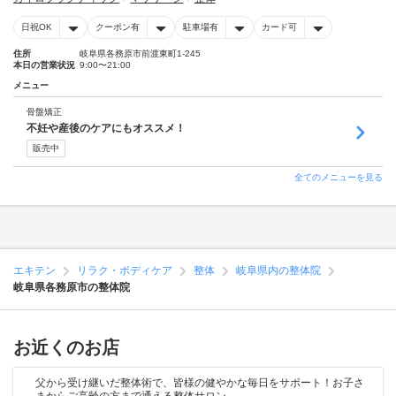
日祝OK
クーポン有
駐車場有
カード可
住所
岐阜県各務原市前渡東町1-245
本日の営業状況
9:00〜21:00
メニュー
骨盤矯正
不妊や産後のケアにもオススメ！
販売中
全てのメニューを見る
エキテン
リラク・ボディケア
整体
岐阜県内の整体院
岐阜県各務原市の整体院
お近くのお店
父から受け継いだ整体術で、皆様の健やかな毎日をサポート！お子さ