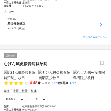
本日の営業状況
定休日
価格帯
￥4,200〜￥4,600
メニュー
骨盤矯正
産後骨盤矯正
￥
4,600
（税込）
全てのメニューを見る
店舗公式
むげん鍼灸接骨院鵜沼院
4.48
口コミ
67件
写真
12枚
鍼灸
接骨・整骨
整体
駐車場有
カード可
住所
岐阜県各務原市鵜沼東町2-205
本日の営業状況
9:00〜12:00